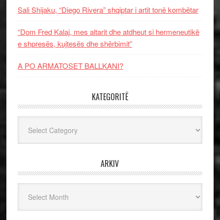
Sali Shijaku, “Diego Rivera” shqiptar i artit tonë kombëtar
“Dom Fred Kalaj, mes altarit dhe atdheut si hermeneutikë
e shpresës, kujtesës dhe shërbimit”
A PO ARMATOSET BALLKANI?
KATEGORITË
Kategoritë
ARKIV
Arkiv