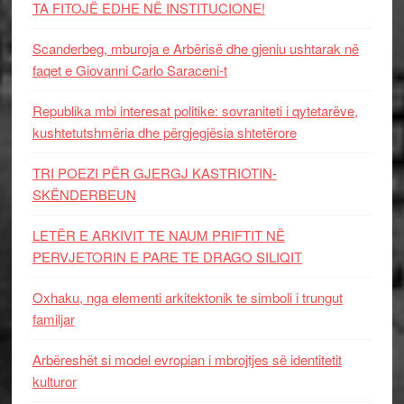
TA FITOJË EDHE NË INSTITUCIONE!
Scanderbeg, mburoja e Arbërisë dhe gjeniu ushtarak në
faqet e Giovanni Carlo Saraceni-t
Republika mbi interesat politike: sovraniteti i qytetarëve,
kushtetutshmëria dhe përgjegjësia shtetërore
TRI POEZI PËR GJERGJ KASTRIOTIN-
SKËNDERBEUN
LETËR E ARKIVIT TE NAUM PRIFTIT NË
PERVJETORIN E PARE TE DRAGO SILIQIT
Oxhaku, nga elementi arkitektonik te simboli i trungut
familjar
Arbëreshët si model evropian i mbrojtjes së identitetit
kulturor