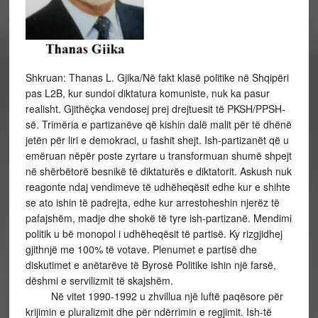
Shkruan: Thanas L. Gjika/Në fakt klasë politike në Shqipëri
pas L2B, kur sundoi diktatura komuniste, nuk ka pasur
realisht. Gjithëçka vendosej prej drejtuesit të PKSH/PPSH-
së. Trimëria e partizanëve që kishin dalë malit për të dhënë
jetën për liri e demokraci, u fashit shejt. Ish-partizanët që u
emëruan nëpër poste zyrtare u transformuan shumë shpejt
në shërbëtorë besnikë të diktaturës e diktatorit. Askush nuk
reagonte ndaj vendimeve të udhëheqësit edhe kur e shihte
se ato ishin të padrejta, edhe kur arrestoheshin njerëz të
pafajshëm, madje dhe shokë të tyre ish-partizanë. Mendimi
politik u bë monopol i udhëheqësit të partisë. Ky rizgjidhej
gjithnjë me 100% të votave. Plenumet e partisë dhe
diskutimet e anëtarëve të Byrosë Politike ishin një farsë,
dëshmi e servilizmit të skajshëm.
Në vitet 1990-1992 u zhvillua një luftë paqësore për
krijimin e pluralizmit dhe për ndërrimin e regjimit. Ish-të