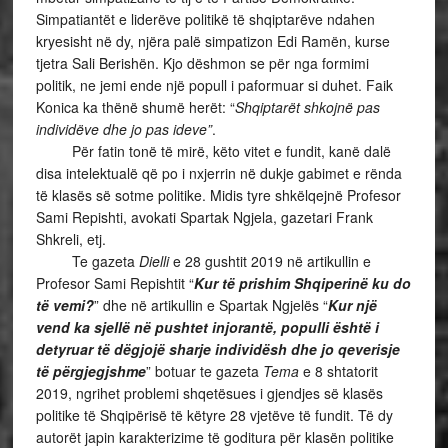
Simpatiantët e liderëve politikë të shqiptarëve ndahen
kryesisht në dy, njëra palë simpatizon Edi Ramën, kurse
tjetra Sali Berishën. Kjo dëshmon se për nga formimi
politik, ne jemi ende një popull i paformuar si duhet. Faik
Konica ka thënë shumë herët: “
Shqiptarët shkojnë pas
individëve dhe jo pas ideve”
.
Për fatin tonë të mirë, këto vitet e fundit, kanë dalë
disa intelektualë që po i nxjerrin në dukje gabimet e rënda
të klasës së sotme politike. Midis tyre shkëlqejnë Profesor
Sami Repishti, avokati Spartak Ngjela, gazetari Frank
Shkreli, etj.
Te gazeta
Dielli
e 28 gushtit 2019 në artikullin e
Profesor Sami Repishtit “
Kur të prishim Shqiperinë ku do
të vemi?
” dhe në artikullin e Spartak Ngjelës “
Kur një
vend ka sjellë në pushtet injorantë, populli është i
detyruar të dëgjojë sharje individësh dhe jo qeverisje
të përgjegjshme
” botuar te gazeta
Tema
e 8 shtatorit
2019, ngrihet problemi shqetësues i gjendjes së klasës
politike të Shqipërisë të këtyre 28 vjetëve të fundit. Të dy
autorët japin karakterizime të goditura për klasën politike