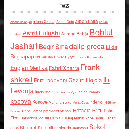
TAGS
arben llalla
alfons Grishaj
Anton Cefa
asllan
albano kolonjari
Behlul
Astrit Lulushi
Aurenc Bebja
Bushati
Jashari
dalip greca
Beqir Sina
Elida
Buçpapaj
Enver Bytyci
Elmi Berisha
Ermira Babamusta
Frank
Eugjen Merlika
Fahri Xharra
shkreli
Ilir
Gezim Llojdia
Fritz radovani
Levonja
Interviste
Kolec Traboini
Keze Kozeta Zylo
kosova
Kosove
nderroi jete
Marjana Bulku
ne
Murat Gecaj
Rafaela Prifti
Rafael
Nene Tereza
Kosove
presidenti Nishani
Floqi
Raimonda Moisiu
Ramiz Lushaj
reshat kripa
Sadik Elshani
Sokol
Shefqet Kercelli
shqiperia
shqiptaret
SHBA