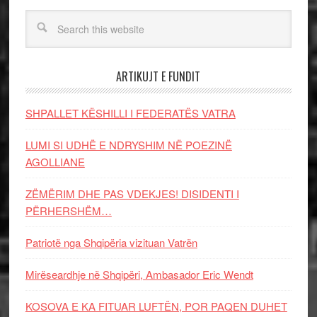
ARTIKUJT E FUNDIT
SHPALLET KËSHILLI I FEDERATËS VATRA
LUMI SI UDHË E NDRYSHIM NË POEZINË
AGOLLIANE
ZËMËRIM DHE PAS VDEKJES! DISIDENTI I
PËRHERSHËM…
Patriotë nga Shqipëria vizituan Vatrën
Mirëseardhje në Shqipëri, Ambasador Eric Wendt
KOSOVA E KA FITUAR LUFTËN, POR PAQEN DUHET