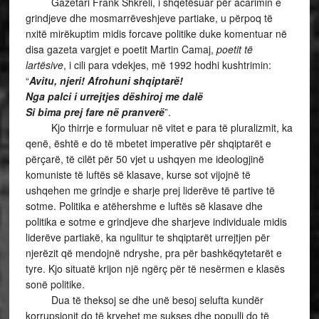
Gazetari Frank Shkreli, i shqetësuar për acarimin e
grindjeve dhe mosmarrëveshjeve partiake, u përpoq të
nxitë mirëkuptim midis forcave politike duke komentuar në
disa gazeta vargjet e poetit Martin Camaj,
poetit të
lartësive
, i cili para vdekjes, më 1992 hodhi kushtrimin:
“
Avitu, njeri! Afrohuni shqiptarë!
Nga palci i urrejtjes dëshiroj me dalë
Si bima prej fare në pranverë
”.
Kjo thirrje e formuluar në vitet e para të pluralizmit, ka
qenë, është e do të mbetet imperative për shqiptarët e
përçarë, të cilët për 50 vjet u ushqyen me ideologjinë
komuniste të luftës së klasave, kurse sot vijojnë të
ushqehen me grindje e sharje prej liderëve të partive të
sotme. Politika e atëhershme e luftës së klasave dhe
politika e sotme e grindjeve dhe sharjeve individuale midis
liderëve partiakë, ka ngulitur te shqiptarët urrejtjen për
njerëzit që mendojnë ndryshe, pra për bashkëqytetarët e
tyre. Kjo situatë krijon një ngërç për të nesërmen e klasës
sonë politike.
Dua të theksoj se dhe unë besoj selufta kundër
korrupsionit do të kryehet me sukses dhe populli do të