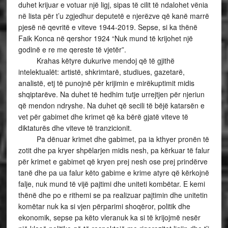
duhet krijuar e votuar një ligj, sipas të cilit të ndalohet vënia
në lista për t’u zgjedhur deputetë e njerëzve që kanë marrë
pjesë në qevritë e viteve 1944-2019. Sepse, si ka thënë
Faik Konca në qershor 1924 “Nuk mund të krijohet një
godinë e re me qereste të vjetër”.
Krahas këtyre dukurive mendoj që të gjithë
intelektualët: artistë, shkrimtarë, studiues, gazetarë,
analistë, etj të punojnë për krijimin e mirëkuptimit midis
shqiptarëve. Na duhet të hedhim tutje urrejtjen për njeriun
që mendon ndryshe. Na duhet që secili të bëjë katarsën e
vet për gabimet dhe krimet që ka bërë gjatë viteve të
diktaturës dhe viteve të tranzicionit.
Pa dënuar krimet dhe gabimet, pa ia kthyer pronën të
zotit dhe pa kryer shpëlarjen midis nesh, pa kërkuar të falur
për krimet e gabimet që kryen prej nesh ose prej prindërve
tanë dhe pa ua falur këto gabime e krime atyre që kërkojnë
falje, nuk mund të vijë pajtimi dhe uniteti kombëtar. E kemi
thënë dhe po e rithemi se pa realizuar pajtimin dhe unitetin
komëtar nuk ka si vjen përparimi shoqëror, politik dhe
ekonomik, sepse pa këto vleranuk ka si të krijojmë nesër