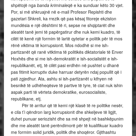
shpëtojë nga
banda kriminale
që e ka sunduar këto 30 vjet.
Por, si më shkruajnë në e-mail Profesor Repishti dhe
gazetari Shkreli, ka rrezik që pas kësaj fitoreje ekziston
mundësia e një dështimi të ri, sepse ne shqiptarët dhe
aleatët tanë jemi të papërgatirur dhe nuk kemi kuadro, të
cilët të kenë një formim të lartë qytetar e politik për të mos
rënë viktima të korrupsionit. Mos ndodhë si me ish-
partizanët që ranë vitktima të politikës diktatoriale të Enver
Hoxhës dhe si me ish-demokratët e ish-socialistët e ish-
republikanët, etj, të cilët pasi erdhën në pushtet u dhanë
pas fitimit korruptiv duke harruar detyrën ndaj popullit që i
pati zgjedhur. Ata, ashtu si ish-partizanët u kthyen në
besnikë të udhëheqësve të partive të tyre, të ciat nuk ishin
aspak parti të vërteta demokratike, eurosocialiste,
republikane, etj.
Për të arritur që të kemi një klasë të re politike nesër,
e cila t’i qëndron larg korrupsionit dhe shkeljeve të ligjit,
duhet punuar seriozisht dhe sa më shpejt në bashkëpunim
dhe me aleatët tanë perëndimorë për të kualifikuar kuadro
me formim solid juridik, politik dhe shoqëror. Gjithashtu