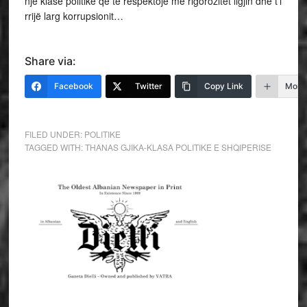
një klasë politike që të respektojë me rigorozitet ligjin dhe t’i
rrijë larg korrupsionit…
Share via:
Facebook
Twitter
Copy Link
More
FILED UNDER:
POLITIKE
TAGGED WITH:
THANAS GJIKA-KLASA POLITIKE E SHQIPERISE