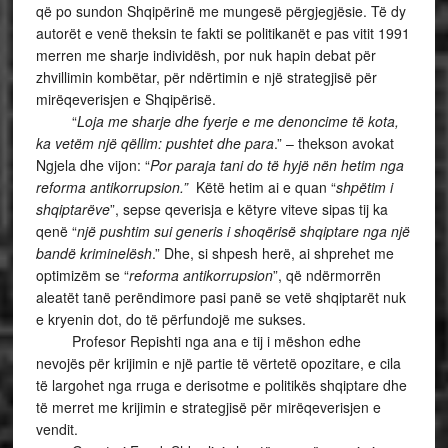
që po sundon Shqipërinë me mungesë përgjegjësie. Të dy
autorët e venë theksin te fakti se politikanët e pas vitit 1991
merren me sharje individësh, por nuk hapin debat për
zhvillimin kombëtar, për ndërtimin e një strategjisë për
mirëqeverisjen e Shqipërisë.
“
Loja me sharje dhe fyerje e me denoncime të kota,
ka vetëm një qëllim: pushtet dhe para
.” – thekson avokat
Ngjela dhe vijon: “
Por paraja tani do të hyjë nën hetim nga
reforma antikorrupsion.”
Këtë hetim ai e quan “
shpëtim i
shqiptarëve
”, sepse qeverisja e këtyre viteve sipas tij ka
qenë “
një pushtim sui generis i shoqërisë shqiptare nga një
bandë kriminelësh
.” Dhe, si shpesh herë, ai shprehet me
optimizëm se “
reforma antikorrupsion
”, që ndërmorrën
aleatët tanë perëndimore pasi panë se vetë shqiptarët nuk
e kryenin dot, do të përfundojë me sukses.
Profesor Repishti nga ana e tij i mëshon edhe
nevojës për krijimin e një partie të vërtetë opozitare, e cila
të largohet nga rruga e derisotme e politikës shqiptare dhe
të merret me krijimin e strategjisë për mirëqeverisjen e
vendit.