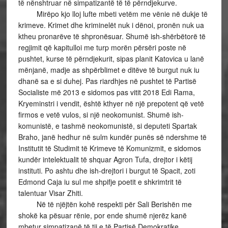
të nënshtruar në simpatizantë të të përndjekurve.
Mirëpo kjo lloj lufte mbeti vetëm me vënie në dukje të
krimeve. Krimet dhe kriminelët nuk i dënoi, pronën nuk ua
ktheu pronarëve të shpronësuar. Shumë ish-shërbëtorë të
regjimit që kapitulloi me turp morën përsëri poste në
pushtet, kurse të përndjekurit, sipas planit Katovica u lanë
mënjanë, madje as shpërblimet e ditëve të burgut nuk iu
dhanë sa e si duhej. Pas riardhjes në pushtet të Partisë
Socialiste më 2013 e sidomos pas vitit 2018 Edi Rama,
Kryeminstri i vendit, është kthyer në një prepotent që vetë
firmos e vetë vulos, si një neokomunist. Shumë ish-
komunistë, e tashmë neokomunistë, si deputeti Spartak
Braho, janë hedhur në sulm kundër punës së ndershme të
Institutit të Studimit të Krimeve të Komunizmit, e sidomos
kundër intelektualit të shquar Agron Tufa, drejtor i këtij
instituti. Po ashtu dhe ish-drejtori i burgut të Spacit, zoti
Edmond Caja iu sul me shpifje poetit e shkrimtrit të
talentuar Visar Zhiti.
Në të njëjtën kohë respekti për Sali Berishën me
shokë ka pësuar rënie, por ende shumë njerëz kanë
mbetur simpatizanë të tij e të Partisë Demokratike.