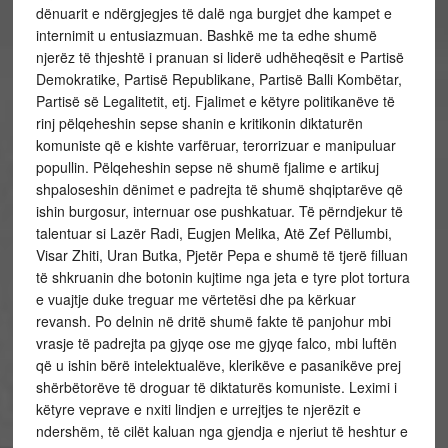
dënuarit e ndërgjegjes të dalë nga burgjet dhe kampet e
internimit u entusiazmuan. Bashkë me ta edhe shumë
njerëz të thjeshtë i pranuan si liderë udhëheqësit e Partisë
Demokratike, Partisë Republikane, Partisë Balli Kombëtar,
Partisë së Legalitetit, etj. Fjalimet e këtyre politikanëve të
rinj pëlqeheshin sepse shanin e kritikonin diktaturën
komuniste që e kishte varfëruar, terorrizuar e manipuluar
popullin. Pëlqeheshin sepse në shumë fjalime e artikuj
shpaloseshin dënimet e padrejta të shumë shqiptarëve që
ishin burgosur, internuar ose pushkatuar. Të përndjekur të
talentuar si Lazër Radi, Eugjen Melika, Atë Zef Pëllumbi,
Visar Zhiti, Uran Butka, Pjetër Pepa e shumë të tjerë filluan
të shkruanin dhe botonin kujtime nga jeta e tyre plot tortura
e vuajtje duke treguar me vërtetësi dhe pa kërkuar
revansh. Po delnin në dritë shumë fakte të panjohur mbi
vrasje të padrejta pa gjyqe ose me gjyqe falco, mbi luftën
që u ishin bërë intelektualëve, klerikëve e pasanikëve prej
shërbëtorëve të droguar të diktaturës komuniste. Leximi i
këtyre veprave e nxiti lindjen e urrejtjes te njerëzit e
ndershëm, të cilët kaluan nga gjendja e njeriut të heshtur e