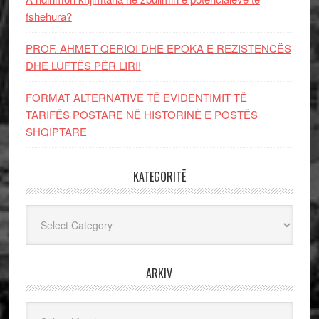
fshehura?
PROF. AHMET QERIQI DHE EPOKA E REZISTENCЁS
DHE LUFTЁS PЁR LIRI!
FORMAT ALTERNATIVE TË EVIDENTIMIT TË
TARIFËS POSTARE NË HISTORINË E POSTËS
SHQIPTARE
KATEGORITË
Kategoritë
ARKIV
Arkiv