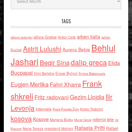
TAGS
arben llalla
alfons Grishaj
Anton Cefa
asllan
albano kolonjari
Behlul
Astrit Lulushi
Aurenc Bebja
Bushati
Jashari
dalip greca
Beqir Sina
Elida
Buçpapaj
Enver Bytyci
Elmi Berisha
Ermira Babamusta
Frank
Eugjen Merlika
Fahri Xharra
shkreli
Ilir
Gezim Llojdia
Fritz radovani
Levonja
Interviste
Kolec Traboini
Keze Kozeta Zylo
kosova
Kosove
nderroi jete
Marjana Bulku
ne
Murat Gecaj
Rafaela Prifti
Rafael
Nene Tereza
Kosove
presidenti Nishani