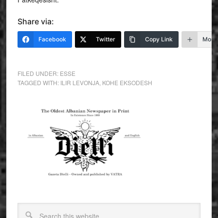
Share via:
Facebook
Twitter
Copy Link
More
FILED UNDER:
ESSE
TAGGED WITH:
ILIR LEVONJA
,
KOHE EKSODESH