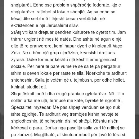
shqiptarët. Edhe pse problem shpërbërje federate, kjo e
shqiptarëve trajtohet si toka e shenjtë. Aq sa edhe sot
kësaj dite serbi më i thjesht beson verbërisht në
ekzistencën e një Jerusalemi sllav.
2)Atij viti kam drejtuar qëndrën kulturore të qytetit tim. Jam
thirrur urgjent në mes të natës. Dhe ashtu në agun e një
dite të re pranverore, kemi hapur dyert e kinoteatrit Vaçe
Zela. Ne u bëm një grup njerëzish, kryesisht drejtues
zyrash. Duke formuar kështu një këshill emergjencash
sociale. Për herë të parë vumë re se sa të pa përgatirur
ishim si qeveri lokale për raste të tilla. Ndërkohë të ardhurit
shtoheshin. Salla jo vetëm që u tejmbush, por edhe hollet,
kthinat, studiot etj.
Shqetësimit tonë i dha rrugë prania e qytetarëve. Në fillim
sollën arka me ujë, termusë me kafe, byrekë të ngrohtë .
Specialiteti myzeqar. Më pas shpejt venduan se ajo nuk
ishte zgjidhje. Të ardhurit veç trembjes kishin nevojë të
shplodheshin, të ndiheshin disi në shtëpi. Kështu nisën
kërkesat e para. Derisa nga pasditja salla zuri të ndihej se
po zbrazej. Megjithatë, ai kinotear mbeti për javë të tëra si