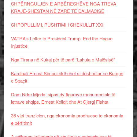
SHPËRNGULJEN E ARBËRESHËVE NGA TREVA
KRAJË-SHESTAN NË ZARË TË DALMACISË
SHPOPULLIMI, PUSHTIMI I SHEKULLIT XXI
VATRA’s Letter to President Trump: End the Hague
Injustice
Nga Tirana në Kukaj për të parë “Lahuta e Malësisë”
Kardinali Ernest Simoni rikthehet si dëshmitar në Burgun
e Spaçit
Dom Ndre Mjeda, sipas dy figurave monumentale të
letrave shqipe, Ernest Koliqit dhe At Gjergj Fishta
36 vjet tranzicion, nga ekonomia prodhuese te ekonomia
e përfitimit
A ndihmon krijimtaria në zbulimin e potencialeve të