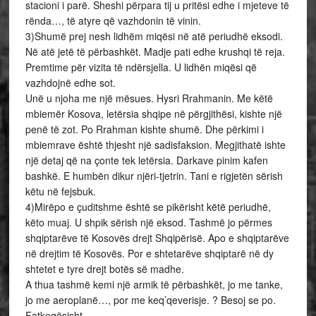
stacioni i parë. Sheshi përpara tij u pritësi edhe i mjeteve të
rënda…, të atyre që vazhdonin të vinin.
3)Shumë prej nesh lidhëm miqësi në atë periudhë eksodi.
Në atë jetë të përbashkët. Madje pati edhe krushqi të reja.
Premtime për vizita të ndërsjella. U lidhën miqësi që
vazhdojnë edhe sot.
Unë u njoha me një mësues. Hysri Rrahmanin. Me këtë
mbiemër Kosova, letërsia shqipe në përgjithësi, kishte një
penë të zot. Po Rrahman kishte shumë. Dhe përkimi i
mbiemrave është thjesht një sadisfaksion. Megjithatë ishte
një detaj që na çonte tek letërsia. Darkave pinim kafen
bashkë. E humbën dikur njëri-tjetrin. Tani e rigjetën sërish
këtu në fejsbuk.
4)Mirëpo e çuditshme është se pikërisht këtë periudhë,
këto muaj. U shpik sërish një eksod. Tashmë jo përmes
shqiptarëve të Kosovës drejt Shqipërisë. Apo e shqiptarëve
në drejtim të Kosovës. Por e shtetarëve shqiptarë në dy
shtetet e tyre drejt botës së madhe.
A thua tashmë kemi një armik të përbashkët, jo me tanke,
jo me aeroplanë…, por me keq’qeverisje. ? Besoj se po.
Fatkeqësisht.