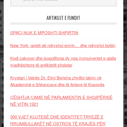
ARTIKUJT E FUNDIT
SPAÇI NUK E MPOSHTI SHPIRTIN
New York, qyteti që ndryshoi emrin… dhe ndryshoi botën
Kodi zakonor dhe isopolifonia dy nga monumentet e gjalla
madhështore të antikitetit shqiptar
Kryetari i Vatrës Dr. Elmi Berisha zhvilloi takim në
Akademinë e Shkencave dhe të Arteve të Kosovës
ÇËSHTJA ÇAME NË PARLAMENTIN E SHQIPËRISË
NË VITIN 1921
300 VJET KUJTESË DHE IDENTITET-TRYEZË E
RRUMBULLAKËT NË OSTROS TË KRAJËS PËR