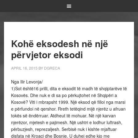
Kohë eksodesh në një
përvjetor eksodi
APRIL 16, 2015
BY
DGRECA
Nga Ilir Levonja/
1)Sot është16 prilli, dita e eksodit të madh të shqiptarëve të
Kosovës. Dhe nuk e di sa po përkujtohet në Shqipëri a
Kosovë? Viti i mbrapsht 1999. Një eksod që filloi nga marsi
e përfundoi në qershor. Rreth tetëqind mijë njerëz u afruan
tokës së ëndërruar. Atdheut të mohuar. Në një karvan
njerëzor, mjetesh e pajimesh. Një ushtri e lodhur luftrash,
përbuzjesh, reprezaljesh. Serbisë nuk i kishte mjaftuar
disfata në Kroaci dhe Bosnje. U duhej edhe kjo me