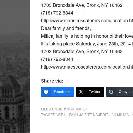
1703 Bronxdale Ave, Bronx, NY 10462
(718) 792-8844
http://www.maestroscaterers.com/location.h
Dear family and friends,
Milicaj family is holding in honor of their lov
It is taking place Saturday, June 28th, 201
1703 Bronxdale Ave, Bronx, NY 10462
(718) 792-8844
http://www.maestroscaterers.com/location.h
Share via:
Facebook
Twitter
Copy Li
FILED UNDER:
KOMUNITET
TAGGED WITH:
- FAMILJA E TE NDJERIT
,
JAK MILICAJ.