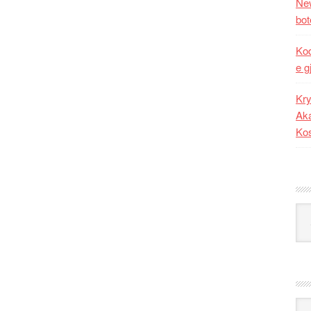
New
bot
Kod
e g
Kry
Aka
Ko
Kat
Ark