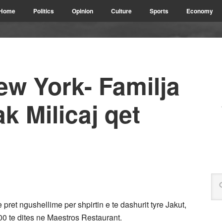
Home
Politics
Opinion
Culture
Sports
Economy
ew York- Familja
ak Milicaj qet
he pret ngushellime per shpirtin e te dashurit tyre Jakut,
0 te dites ne Maestros Restaurant.