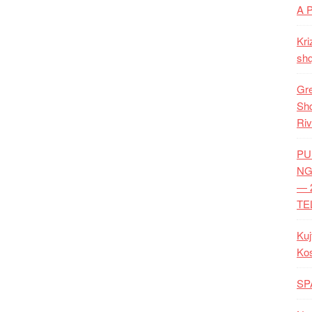
A 
Kri
shq
Gre
Shq
Riv
PU
NG
— 
TE
Kuj
Ko
SP