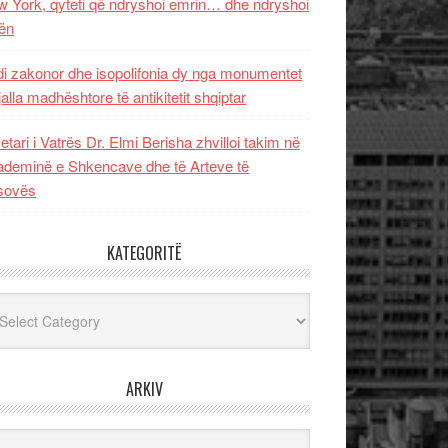
 York, qyteti që ndryshoi emrin… dhe ndryshoi
ën
i zakonor dhe isopolifonia dy nga monumentet
jalla madhështore të antikitetit shqiptar
etari i Vatrës Dr. Elmi Berisha zhvilloi takim në
deminë e Shkencave dhe të Arteve të
sovës
KATEGORITË
egoritë
ARKIV
iv