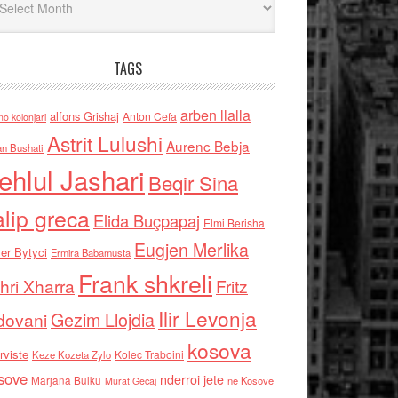
TAGS
arben llalla
alfons Grishaj
Anton Cefa
no kolonjari
Astrit Lulushi
Aurenc Bebja
an Bushati
ehlul Jashari
Beqir Sina
alip greca
Elida Buçpapaj
Elmi Berisha
Eugjen Merlika
er Bytyci
Ermira Babamusta
Frank shkreli
hri Xharra
Fritz
Ilir Levonja
Gezim Llojdia
dovani
kosova
rviste
Kolec Traboini
Keze Kozeta Zylo
sove
nderroi jete
Marjana Bulku
ne Kosove
Murat Gecaj