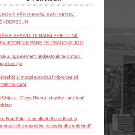
I POEZI PËR GJERGJ KASTRIOTIN-
ËNDERBEUN
TËR E ARKIVIT TE NAUM PRIFTIT NË
RVJETORIN E PARE TE DRAGO SILIQIT
aku, nga elementi arkitektonik te simboli i
ngut familjar
ëreshët si model evropian i mbrojtjes së
titetit kulturor
i Shijaku, “Diego Rivera” shqiptar i artit tonë
mbëtar
m Fred Kalaj, mes altarit dhe atdheut si
meneutikë e shpresës, kujtesës dhe shërbimit”