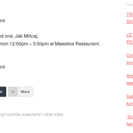
TR
tml
SK
LE
ed one, Jak Milicaj.
PE
4 from 12:00pm – 5:00pm at Maestros Restaurant.
Oxh
tru
tml
Arb
iden
nk
More
Sal
ko
 QET HATRIN
,
KOMUNITET
,
NEW YORK
“Do
her