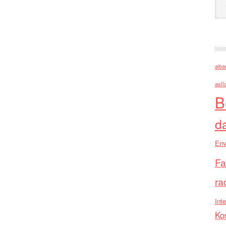
alba
asll
B
d
Env
Fa
ra
Inte
Ko