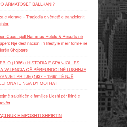
PO ARMATOSET BALLKANI?
za e vlerave – Tragjedia e vërtetë e tranzicionit
iptar
en Coast sjell Nammos Hotels & Resorts në
ipëri: Një destinacion i ri lifestyle merr formë në
ierën Shqiptare
EBLO (1966) / HISTORIA E SPANJOLLES
A VALENCIA QË PËRFUNDOI NË LUSHNJE
29 VJET PRITJE (1937 – 1966) TË NJË
LEFONATE NGA DY MOTRAT
tojmë sakrificën e familjes Lleshi për lirinë e
sovës
AÇI NUK E MPOSHTI SHPIRTIN