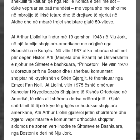
shekullit të kaluar, që nga Noli e Konica e deri më sot –
duke vepruar sa pati mundësi – me vepra she me shkrime
në mbrojtje të lirisë fetare dhe të drejtave të njeriut në
Atdhe dhe në mbarë trojet shqiptare gjatë 50-viteve.
At Arthur Liolini ka lindur më 19 qershor, 1943 në Nju Jork,
në një familje shqiptaro-amerikane me origjinë nga
Boboshtica e Korçës. Në vitin 1967 ai ka mbarua studimet
për degën Histori Arti (Mesjeta dhe Bizanti) në Universitetin
e njohur në Shtetet e bashkuara, “Princeton”. Në vitin 1970
u dorëzua prift në Boston dhe i shërbeu komunitetit
shqiptar në kryekishën e Shën Gjergjit, të themleuar nga
Emzot Fan Noli. At Liolini, vitin 1975 është emëruar
Kancelar i Kryedioqezës Shqiptare të Kishës Ortodokse në
Amerikë, të cilës ai i shërbeu derisa ndërroi jetë. Gjatë
shërbimit të tij në krye të grigjës orthodokse shqiptaro-
amerikane, Atë Arthur Liolini gjallëroi jetën shpirtërore dhe
zgjëroi veprimtaritë e komunitetit orthodoks shqiptar,
sidomos në zonën veri-linodre të Shteteve të Bashkuara,
nga Bostoni e deri në Nju Jork.