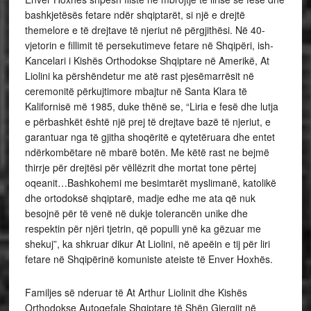
bashkjetësës fetare ndër shqiptarët, si një e drejtë
themelore e të drejtave të njeriut në përgjithësi. Në 40-
vjetorin e fillimit të persekutimeve fetare në Shqipëri, ish-
Kancelari i Kishës Orthodokse Shqiptare në Amerikë, At
Liolini ka përshëndetur me atë rast pjesëmarrësit në
ceremonitë përkujtimore mbajtur në Santa Klara të
Kalifornisë më 1985, duke thënë se, “Liria e fesë dhe lutja
e përbashkët është një prej të drejtave bazë të njeriut, e
garantuar nga të gjitha shoqëritë e qytetëruara dhe entet
ndërkombëtare në mbarë botën. Me këtë rast ne bejmë
thirrje për drejtësi për vëllëzrit dhe mortat tone përtej
oqeanit…Bashkohemi me besimtarët myslimanë, katolikë
dhe ortodoksë shqiptarë, madje edhe me ata që nuk
besojnë për të venë në dukje tolerancën unike dhe
respektin për njëri tjetrin, që populli ynë ka gëzuar me
shekuj”, ka shkruar dikur At Liolini, në apeëin e tij për liri
fetare në Shqipërinë komuniste ateiste të Enver Hoxhës.
Familjes së nderuar të At Arthur Liolinit dhe Kishës
Orthodokse Autoqefale Shqiptare të Shën Gjergjit në