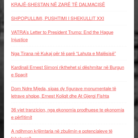
KRAJË-SHESTAN NË ZARË TË DALMACISË
SHPOPULLIMI, PUSHTIMI I SHEKULLIT XXI
VATRA’s Letter to President Trump: End the Hague
Injustice
Nga Tirana në Kukaj për të parë “Lahuta e Malësisë”
Kardinali Ernest Simoni rikthehet si dëshmitar në Burgun
e Spaçit
Dom Ndre Mjeda, sipas dy figurave monumentale të
letrave shqipe, Ernest Koliqit dhe At Gjergj Fishta
36 vjet tranzicion, nga ekonomia prodhuese te ekonomia
e përfitimit
A ndihmon krijimtaria në zbulimin e potencialeve të