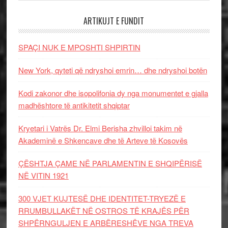
ARTIKUJT E FUNDIT
SPAÇI NUK E MPOSHTI SHPIRTIN
New York, qyteti që ndryshoi emrin… dhe ndryshoi botën
Kodi zakonor dhe isopolifonia dy nga monumentet e gjalla
madhështore të antikitetit shqiptar
Kryetari i Vatrës Dr. Elmi Berisha zhvilloi takim në
Akademinë e Shkencave dhe të Arteve të Kosovës
ÇËSHTJA ÇAME NË PARLAMENTIN E SHQIPËRISË
NË VITIN 1921
300 VJET KUJTESË DHE IDENTITET-TRYEZË E
RRUMBULLAKËT NË OSTROS TË KRAJËS PËR
SHPËRNGULJEN E ARBËRESHËVE NGA TREVA