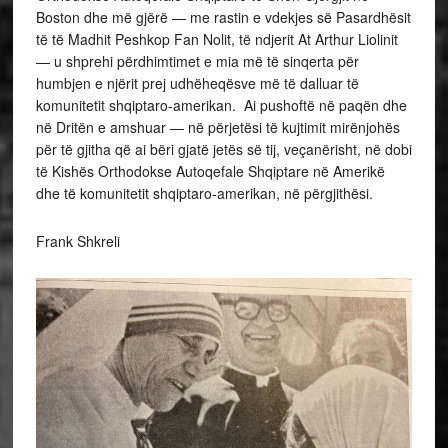
Boston dhe më gjërë — me rastin e vdekjes së Pasardhësit
të të Madhit Peshkop Fan Nolit, të ndjerit At Arthur Liolinit
— u shprehi përdhimtimet e mia më të sinqerta për
humbjen e njërit prej udhëheqësve më të dalluar të
komunitetit shqiptaro-amerikan. Ai pushoftë në paqën dhe
në Dritën e amshuar — në përjetësi të kujtimit mirënjohës
për të gjitha që ai bëri gjatë jetës së tij, veçanërisht, në dobi
të Kishës Orthodokse Autoqefale Shqiptare në Amerikë
dhe të komunitetit shqiptaro-amerikan, në përgjithësi.
Frank Shkreli