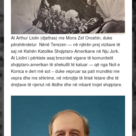
At Arthur Liolin (djathas) me Mons Zef Oroshin, duke
përshëndetur Nënë Terezen — në njërën prej vizitave të
saj në Kishën Katolike Shqiptaro-Amerikane në Nju Jork.
At Liolini i përkiste asaj breznisë vigane të komunitetit
shqiptaro-amerikan të shekullit të kaluar — që nga Noli e
Konica e deri më sot – duke vepruar sa pati mundësi me
vepra dhe me shkrime, në mbrojtje të lirisë fetare dhe të
drejtave të njeriut në Atdhe dhe në mbarë trojet shqiptare.