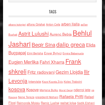
TAGS
arben llalla
alfons Grishaj
Anton Cefa
asllan
albano kolonjari
Behlul
Astrit Lulushi
Aurenc Bebja
Bushati
Jashari
dalip greca
Beqir Sina
Elida
Buçpapaj
Enver Bytyci
Elmi Berisha
Ermira Babamusta
Frank
Eugjen Merlika
Fahri Xharra
shkreli
Ilir
Gezim Llojdia
Fritz radovani
Levonja
Interviste
Kolec Traboini
Keze Kozeta Zylo
kosova
Kosove
nderroi jete
Marjana Bulku
ne
Murat Gecaj
Rafaela Prifti
Rafael
Nene Tereza
Kosove
presidenti Nishani
Floqi
Raimonda Moisiu
Ramiz Lushaj
reshat kripa
Sadik Elshani