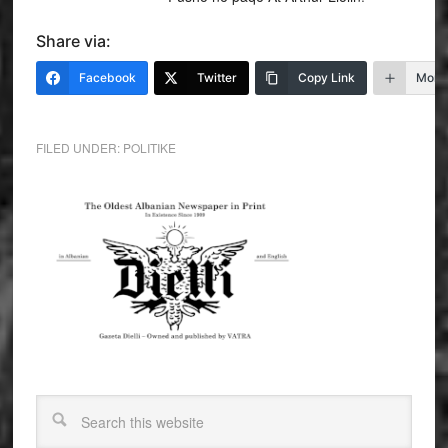
Share via:
Facebook
Twitter
Copy Link
More
FILED UNDER:
POLITIKE