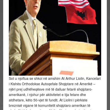
Sot u njoftua se shkoi në amshim At Arthur Liolin, Kancelari
i Kishës Orthodokse Autoqefale Shqiptare në Amerikë –
njëri prej udhëheqësve më të dalluar fetarë shqiptaro-
amerikanë, i njohur për aktivitetet e tija fetare dhe
atdhetare, këto 50-vjet të fundit. At Liolini i përkiste
breznisë vigane të komunitetit shqiptaro-amerikan të