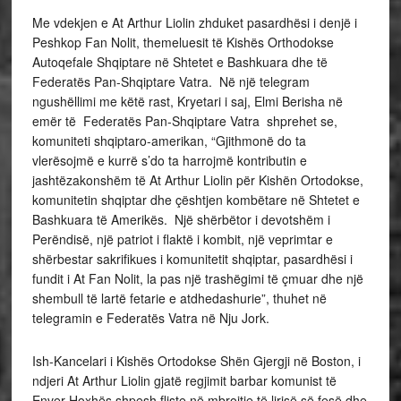
Me vdekjen e At Arthur Liolin zhduket pasardhësi i denjë i
Peshkop Fan Nolit, themeluesit të Kishës Orthodokse
Autoqefale Shqiptare në Shtetet e Bashkuara dhe të
Federatës Pan-Shqiptare Vatra. Në një telegram
ngushëllimi me këtë rast, Kryetari i saj, Elmi Berisha në
emër të Federatës Pan-Shqiptare Vatra shprehet se,
komuniteti shqiptaro-amerikan, “Gjithmonë do ta
vlerësojmë e kurrë s’do ta harrojmë kontributin e
jashtëzakonshëm të At Arthur Liolin për Kishën Ortodokse,
komunitetin shqiptar dhe çështjen kombëtare në Shtetet e
Bashkuara të Amerikës. Një shërbëtor i devotshëm i
Perëndisë, një patriot i flaktë i kombit, një veprimtar e
shërbestar sakrifikues i komunitetit shqiptar, pasardhësi i
fundit i At Fan Nolit, la pas një trashëgimi të çmuar dhe një
shembull të lartë fetarie e atdhedashurie”, thuhet në
telegramin e Federatës Vatra në Nju Jork.
Ish-Kancelari i Kishës Ortodokse Shën Gjergji në Boston, i
ndjeri At Arthur Liolin gjatë regjimit barbar komunist të
Enver Hoxhës shpesh fliste në mbrojtje të lirisë së fesë dhe