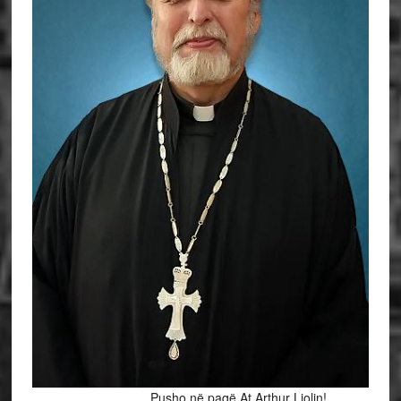
Pusho në paqë At Arthur Liolin!