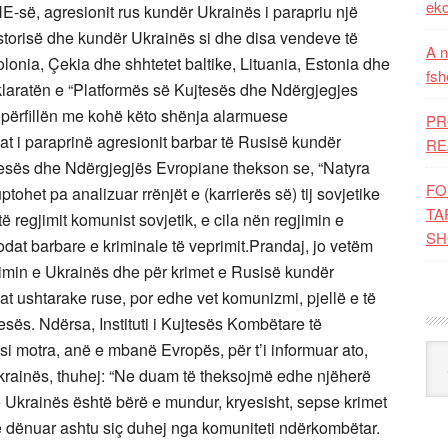
eko
A n
fsh
PR
RE
FO
TA
SH
Kat