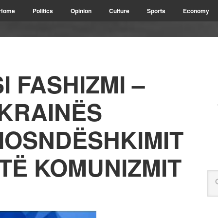
Home
Politics
Opinion
Culture
Sports
Economy
I FASHIZMI –
UKRAINËS
 MOSNDËSHKIMIT
 TË KOMUNIZMIT