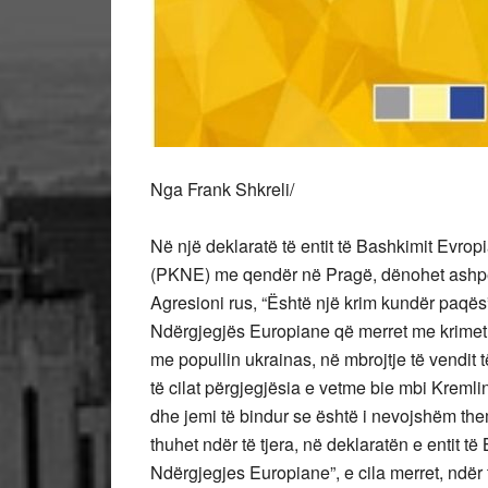
Nga Frank Shkreli/
Në një deklaratë të entit të Bashkimit Evropian, “Platforma e Kujtesës dhe Ndërgjegjes Europiane”, (PKNE) me qendër në Pragë, dënohet ashpër agresioni barbar i Federatës Ruse kundër Ukrainës. Agresioni rus, “Është një krim kundër paqës”, thuhet në atë deklaratë. Platforma e Kujtesës dhe Ndërgjegjës Europiane që merret me krimet e regjimeve totalitare, ka shprehur solidaritetin e saj me popullin ukrainas, në mbrojtje të vendit të tyre. “Ne dënojmë krimet dhe barbarizmat e luftës për të cilat përgjegjësia e vetme bie mbi Kremlinin dhe mbi Vladimir Putinin, personalisht. Ne besojmë dhe jemi të bindur se është i nevojshëm themelimi i një tribunali për t’u marrë me këto krime”, thuhet ndër të tjera, në deklaratën e entit të Bashkimit Evropian, “Platforma e Kujtesës dhe Ndërgjegjes Europiane”, e cila merret, ndër të tjera edhe me dokumentimin e krimeve të regjimeve totalitare, komunizmit e nazizmit. Sipas PKNE-së, agresionit rus kundër Ukrainës i parapriu një fushatë disa vjeçare disinformacioni ndaj historisë dhe kundër Ukrainës si dhe disa vendeve të tjera të Evropës Lindore dhe Qendrore, si Polonia, Çekia dhe shhtetet baltike, Lituania, Estonia dhe Letonia. “Na vjen shumë keq”, thuhet në deklaratën e “Platformës së Kujtesës dhe Ndërgjegjes Evropiane”, se “shoqëritë demokratike nuk i përfillën me kohë këto shënja alarmuese paralajmëruese”, të Rusisë sës Putinit, të cilat i paraprinë agresionit barbar të Rusisë kundër Ukrainës, dy javë më parë. Platforma e Kujtesës dhe Ndërgjegjës Evropiane thekson se, “Natyra kriminale e regjimit të Putinit nuk mund të kuptohet pa analizuar rrënjët e (karrierës së) tij sovjetike komuniste dhe të KGB-së”, policisë sekrete të regjimit komunist sovjetik, e cila nën regjimin e Putinit ka ndryshuar vetëm emrin por jo metodat barbare e kriminale të veprimit.Prandaj, jo vetëm Putini duhet të mbahet përgjegjës për pushtimin e Ukrainës dhe për krimet e Rusisë kundër njerëzimit që po bëhen në atë vend nga forcat ushtarake ruse, por edhe vet komunizmi, pjellë e të cilit është Putini, sipas entit evropian të Kujtesës. Ndërsa, Instituti i Kujtesës Kombëtare të Ukrainës, në një letër dërguar organizatave si motra, anë e mbanë Evropës, për t’i informuar ato, fillimisht, mbi agresionin e Rusisë kundër Ukrainës, thuhej: “Ne duam të theksojmë edhe njëherë se lufta e sotëme midis Federatës Ruse dhe Ukrainës është bërë e mundur, kryesisht, sepse krimet e regjimit totalitar komunist sovjetik nuk janë dënuar ashtu siç duhej nga komuniteti ndërkombëtar. Kjo shihet qartë nga fjalët dhe veprat e presidentit të Federatës Ruse.” Ndërkaq, në retrospektivë, disa analistë evropianë dhe amerikanë po flasin dhe shkruajnë tani se mos ndëshkimi i krimeve të komunizmit në Evropë dhe në botë, pas shembjes së Murit të berlinit, ka bërë që të injoroheshin shënjat paralajamëruese të një tragjedie njerëzore që po zhvillohet aktualisht në Ukrainë, siç po shohim tani në ekranet televizive anë e mbanë botës. Tepër vonë, tani! Megjithë thirrjet e organizatave ndërkombëtare të drejtave të njeriut dhe personaliteteve të njohura botërore — mbrojtës të të drejtave dhe lirive bazë të njeriut, gjatë këtyre 30-viteve ç’rej shembjes së Murit të Berlinit — për një gjyq të llojit Nurenberg që gjykoi dhe dënoi krimet e nazizmit në Evropë pas Luftës së II Botërore – pothuaj asgjë nuk u bë në Evropën post-komuniste për të gjykuar dhe për të dënuar krimet e komunizmit barbar gjysëm shekullor, anë e mbanë Evropës dhe botës.Shumica e vendeve ish-komuniste evropiane, individualisht, kanë dënuar krimet e komunizmit dhe janë përballur deri diku me të kaluarën kriminale të regjimeve të tyre komuniste. Fatkeqësisht, Rusia dhe Shqipëria janë dy nga ish-vendet komuniste që edhe sot vazhdojnë të refuzojnë që të dënojnë zyrtarisht krimet e regjimit komunist dhe të përballen ligjërisht dhe në mënyrë transparente me të kaluarën e tyre komuniste. Një ballafaqim i tillë me të kaluarën e tmershme të komunizmit nevojit një bashkpunim serioz të elitave politike dhe shoqërisë në përgjithësi — me përgjegjësi morale, politike dhe shoqërore, por dhe kombëtare ndaj historisë dhe viktimave të komunizmit. Disa vite më parë, Këshilli për Zhvillimin e Shoqërisë civile dhe të Drejtave të Njeriut në Rusi (nuk jam i sigurt nëse ekziston ende duke marrë parasysh gjpndjen e krijuar në atë vend), në një dokument të përgatitur disa vite më parë në lidhje me të vërtetën e krimeve komuniste, shkruante: “Një udhëheqje me përgjegjësi pë