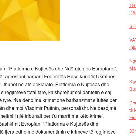
TR
DA
SH
VAT
Inj
Nga
Mal
r të mirën e vendit, nuk mund të rilind duke fshehur – jo vetëm nga bota e jashtme – por edhe nga vetvetja, të vërtetën mbi atë që kombi ynë i ka bërë vetes në shekullin 20. Të fshehurit e të vërtetës mbi të kaluarën komuniste na bën që të mos respektojmë kombin tonë. Pa këtë respekt për kombin tonë, ne nuk mundemi të krijojmë një patriotizëm të vërtetë, gjë që nga ana tjetër, do të thotë se zhvillimi i një demokracie të vërtetë mbetet një dëshirë e pa realizuar”, thuhej në deklaratën e Këshillit për Zhvillimin e Shoqërisë Civile dhe të Drejtave të Njeriut në Rusi.Ndërkaq, sa i përket mospërballimit të Shqipërisë (në një ligë me Rusinë sa i përketë mos-dënimit të krimeve të komunizmit) me krimet komuniste dhe me të kaluarën e saj të errët nën regjimin kriminal të Enver Hoxhës, shkrimtari Ismail Kadare, në një shkrim të ribotuar ditët e fundit në gazetën Telegraf të Tiranës, për aktualitetin që përmban me ditët e sotëme nepër të cilat po kalon bota dhe Shqipëria ka komentuar mbi mos ndëshkimin e krimeve të komunizmit — Ismail Kadare: Krimet e pandëshkuara të komunizmit | Gazeta Telegraf – shkruan: “Historia e emancipimit njerëzor është historia e hapjes dhe në asnjë rast e mbylljes të së vërtetës. Janë sheshet e qyteteve antike, hapësira ku së pari, bashkë me votën e lirë dhe me fjalën e lirë lindi demokracia, dhe jo qilaret e errëta, aq shumë të dashur për kundërshtarët e saj. Është hapja (transparenca) ajo që i vuri krismën në themele, asaj që dukej se nuk do të tundej kurrë, perandorisë komuniste. Me këtë gjendje të frikshme morale, Shqipëria nuk mund të quhet sot një vend i lirë dhe sovran. Në këto kushte, liria, demokracia dhe rendi republikan i saj nuk mund të jenë veçse virtuale. Brezit të ri të shqiptarëve që po hyn në jetë i bie barra historike e njëmendësimit të tyre. Me fjalë të tjera ta rifitojë Shqipërinë”.Kadare ka të drejtë! Shqipëria duhet të dënojë krimet e komunizmit dhe të përballet me të kaluarën komuniste. “Historia e emancipimit njerëzor është historia e hapjes dhe në asnjë rast e mbylljes të së vërtetës”, shkruan Kadare. Kjo thënje, aktualisht, i përshtatet Rusisë dhe Shqipërisë, të cilat ende nuk janë përballur seriozisht me krimet e komunizmit dhe me të kaluarën e regjimeve komuniste. Ndoshta një hapje e tillë, një transparencë në lidhje me të “vërtetën mbi atë që kombi ynë i ka bërë vetes në shekullin 20”, nën regjimin komunist, sipas Këshillit për Zhvillimin e Shoqërisë Civile dhe të Drejtave të Njeriut në Rusi — do të kishte mundësuar themelimin e një shoqërie bazuar vërtetë, në vlerat demokratike dhe mund të mënjanonte nji pushtim barbar të Ukrainës — siç po shohim sot — nga një diktator, ish-punonjës i policisë sekrete komuniste sovjetike. Ndërsa në rastin e Shqipërisë – ende e kategorizuar si “pjesërisht e lirë”, nga orgnaizatat ndërkombëatre të të drejtave të njeriut — ndoshta një shoqëri bazuar në vlerat, vertetë demokratike, do të kishte dënuar me kohë krimet e regjimit të Enver Hoxhës dhe të përballohej seriozisht me të kaluarën e saj komuniste, diçka që ende nuk e ka bërë. Dënimi i gënjeshtrave dhe i krimeve të diktaturës komuniste, si dhe përballimi serioz me të keqen që ishte e kaluara komuniste në Shqipëri, por edhe “promovimi i historisë së hapjes dhe në asnjë rast e mbylljes të së vërtetës”, siç është shprehur Kadare, do të bënte të mundur themelimin e një shteti ligjor, bazuar në të drejtën dhe në të vërtetën historike, që do të çonte, më në fund, edhe në “rifitimin e Shqipërisë”, sipas shkrimtarit të madh shqiptar.76-vjet më parë (4 mars, 1946) Winston Çurçilli ka dhënë alarmin ndaj kërcënimit që paraqiste komunizmi në atë kohë për Evropën dhe për botën: “Nga Stettin në Baltik e deri në Trieste pranë Adriatikut, një perde e hekurt ka zbritur mbi kontinentin (evropian). 30-vjet pas shembjes së Murit të Berlinit, kërcënimi për të cilin ka parlajmëruar Çurçilli mbetet real dhe aktual. Fotografia që po qarkullon në mediat sociale botërore e një tanku rus i dekoruar me flamurin komunist me drapër e çekan të ish- Bashkimit Sovjetik, që po shkonte drejt qytetit ukrainas Kherson për ta pushtuar, është bërë me të vërtetë një simbol i pashlyeshëm dhe i frikshëm për ata që e kanë parë – por në të njëjtën kohë edhe një simbol i pandëshkueshmërisë së vonuar të krimeve të komunizimit në Evropë, një pandëshkueshmëri që ka bërë të mundur ardhjen në pushtet të ish-oficerit të KGB-së, Vladimir Putin, këtij krimineli që pushtoi Ukrainën paqësore dhe po kërcënon fillim e një Lufte të III Botërore. Si rrjedhim i agresionit rus në Ukrainë, Presidenti i Institutit Kombëtar të Kujtesës i Polonisë, Karol Nawrocki u drejtoi këtë apel ish-vendeve komuniste në lidhje me simbolet komuniste në hapësirat e tyre publike: “Autoritetet ruse po përpiqen të justifikojnë agresionin e tyre në Ukrainë duke përdorur argumente pseudohistorike dhe propagandën e njohur ç’prej periudhës së komunizmit duke glorifikuar traditën imperialiste të Rusisë dhe duke anashkaluar krimet e komunizmit sovjetik. Si rrjedhim, u bëjë thirrje autoriteteve të gjitha vendeve, sidomos atyre vendeve të ish-bllokut komunist që të shlyejnë nga hapësirat publike të gjithë emërat dhe simbolet që u referohen individëve, organizatave, ngjarjeve ose datave të periudhës komuniste.”Sikur bota të dëgjojonte këto thirrje! Vendet ish-komuniste të Evropës, përfshir edhe Shqipërinë, por pa përjashtuar edhe botën perëndimore, po të kishin dënuar gjenocidin dhe krimet e komunizmit kundër njerëzimit me një Nurenberg II, ashtu siç janë dënuar krimet e nazizmit nga Nurenberg I, jam i
Kar
Bur
Dom
të 
Fis
36 