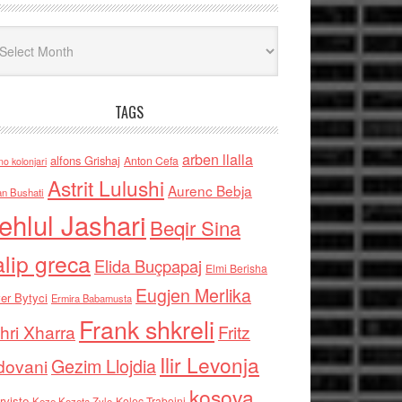
iv
TAGS
arben llalla
alfons Grishaj
Anton Cefa
no kolonjari
Astrit Lulushi
Aurenc Bebja
an Bushati
ehlul Jashari
Beqir Sina
alip greca
Elida Buçpapaj
Elmi Berisha
Eugjen Merlika
er Bytyci
Ermira Babamusta
Frank shkreli
hri Xharra
Fritz
Ilir Levonja
Gezim Llojdia
dovani
kosova
rviste
Kolec Traboini
Keze Kozeta Zylo