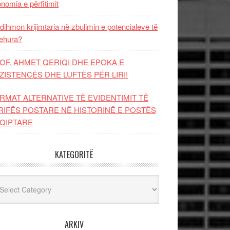
nomia e përfitimit
dihmon krijimtaria në zbulimin e potencialeve të
ehura?
OF. AHMET QERIQI DHE EPOKA E
ZISTENCЁS DHE LUFTЁS PЁR LIRI!
RMAT ALTERNATIVE TË EVIDENTIMIT TË
RIFËS POSTARE NË HISTORINË E POSTËS
QIPTARE
KATEGORITË
egoritë
ARKIV