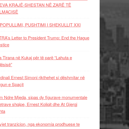
EVA KRAJË-SHESTAN NË ZARË TË
LMACISË
POPULLIMI, PUSHTIMI I SHEKULLIT XXI
RA’s Letter to President Trump: End the Hague
ustice
 Tirana në Kukaj për të parë “Lahuta e
ësisë”
dinali Ernest Simoni rikthehet si dëshmitar në
gun e Spaçit
 Ndre Mjeda, sipas dy figurave monumentale
letrave shqipe, Ernest Koliqit dhe At Gjergj
hta
vjet tranzicion, nga ekonomia prodhuese te