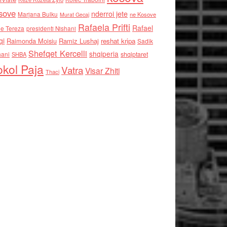
sove
nderroi jete
Marjana Bulku
ne Kosove
Murat Gecaj
Rafaela Prifti
Rafael
e Tereza
presidenti Nishani
qi
Raimonda Moisiu
Ramiz Lushaj
reshat kripa
Sadik
Shefqet Kercelli
shqiperia
hani
shqiptaret
SHBA
kol Paja
Vatra
Visar Zhiti
Thaci