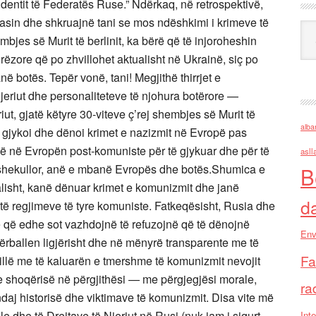
Ark
alba
asll
B
d
Env
Fa
ra
Inte