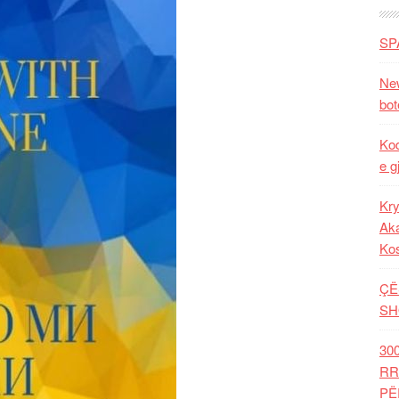
SP
New
bot
Kod
e g
Kry
Aka
Ko
ÇË
SH
30
RR
PË