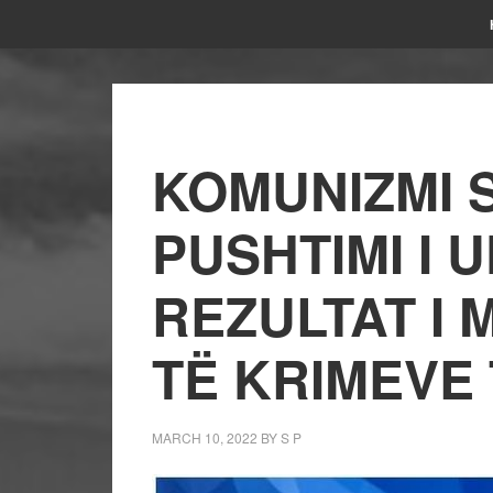
KOMUNIZMI S
PUSHTIMI I 
REZULTAT I
TË KRIMEVE
MARCH 10, 2022
BY
S P