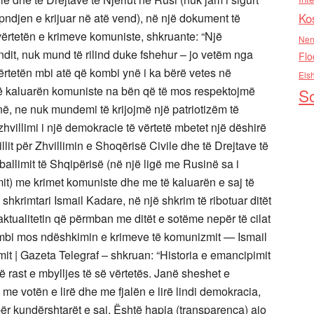
Ko
Nen
Flo
Els
So