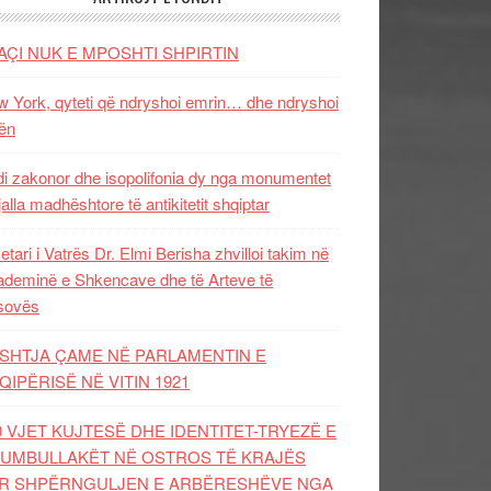
AÇI NUK E MPOSHTI SHPIRTIN
 York, qyteti që ndryshoi emrin… dhe ndryshoi
ën
i zakonor dhe isopolifonia dy nga monumentet
jalla madhështore të antikitetit shqiptar
etari i Vatrës Dr. Elmi Berisha zhvilloi takim në
deminë e Shkencave dhe të Arteve të
sovës
SHTJA ÇAME NË PARLAMENTIN E
QIPËRISË NË VITIN 1921
0 VJET KUJTESË DHE IDENTITET-TRYEZË E
UMBULLAKËT NË OSTROS TË KRAJËS
R SHPËRNGULJEN E ARBËRESHËVE NGA