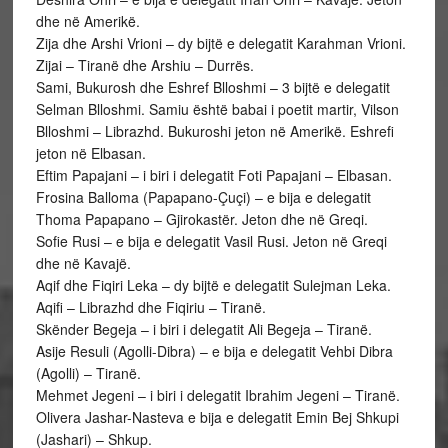
dhe në Amerikë.
Zija dhe Arshi Vrioni – dy bijtë e delegatit Karahman Vrioni.
Zijai – Tiranë dhe Arshiu – Durrës.
Sami, Bukurosh dhe Eshref Blloshmi – 3 bijtë e delegatit
Selman Blloshmi. Samiu është babai i poetit martir, Vilson
Blloshmi – Librazhd. Bukuroshi jeton në Amerikë. Eshrefi
jeton në Elbasan.
Eftim Papajani – i biri i delegatit Foti Papajani – Elbasan.
Frosina Balloma (Papapano-Çuçi) – e bija e delegatit
Thoma Papapano – Gjirokastër. Jeton dhe në Greqi.
Sofie Rusi – e bija e delegatit Vasil Rusi. Jeton në Greqi
dhe në Kavajë.
Aqif dhe Fiqiri Leka – dy bijtë e delegatit Sulejman Leka.
Aqifi – Librazhd dhe Fiqiriu – Tiranë.
Skënder Begeja – i biri i delegatit Ali Begeja – Tiranë.
Asije Resuli (Agolli-Dibra) – e bija e delegatit Vehbi Dibra
(Agolli) – Tiranë.
Mehmet Jegeni – i biri i delegatit Ibrahim Jegeni – Tiranë.
Olivera Jashar-Nasteva e bija e delegatit Emin Bej Shkupi
(Jashari) – Shkup.