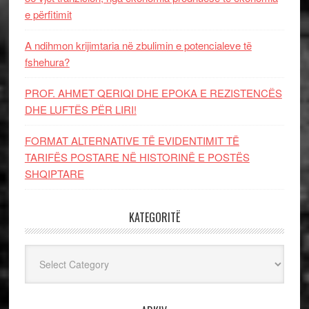
e përfitimit
A ndihmon krijimtaria në zbulimin e potencialeve të
fshehura?
PROF. AHMET QERIQI DHE EPOKA E REZISTENCЁS
DHE LUFTЁS PЁR LIRI!
FORMAT ALTERNATIVE TË EVIDENTIMIT TË
TARIFËS POSTARE NË HISTORINË E POSTËS
SHQIPTARE
KATEGORITË
Kategoritë