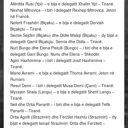
Afërdita Rusi (Ypi) – e bija e delegatit Xhafer Ypi – Tiranë.
Nexhat Mitrovica – i biri i delegatit Rexhep Mitrovica. Jeton
në Francë.
Neferit Frashëri (Biçaku) – e bija e delegatit Dervish
Biçakçiu – Tiranë.
Semie Sejdini (Biçaku) dhe Didie Maliqi (Biçaku) – dy bijat e
delegatit Qamil Biçakçiu. Semia dhe Didia – Tiranë.
Nuri Bungo dhe Elena Pistulli (Bungo) – i biri dhe e bija e
delegatit Gani Bungo. Nuriu dhe Elena – Shkodër.
Agim Haxhimima – i biri i delegatit Josif Haxhimima –
Tiranë.
Marie Avrami – e bija e delegatit Thoma Avrami. Jeton në
Rumani.
Resul Demi – i biri i delegatit Musa Demi (Çami) – Tiranë.
Myzejen Shala (Langu) – e bija e delegatit Sherif Langu –
Tiranë.
Seit dhe Drita Panariti – i biri dhe e bija e delegatit Tefik
Panariti – Tiranë.
Drita Agolli (Strazimiri) dhe Ferzilet Haxhiu (Strazimiri) – dy
bijat e delegatit Ismail Strazimiri. Drita dhe Ferzileti –