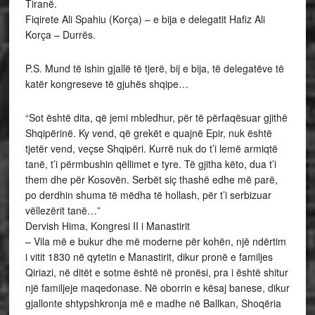
Tiranë.
Fiqirete Ali Spahiu (Korça) – e bija e delegatit Hafiz Ali
Korça – Durrës.
P.S. Mund të ishin gjallë të tjerë, bij e bija, të delegatëve të
katër kongreseve të gjuhës shqipe…
“Sot është dita, që jemi mbledhur, për të përfaqësuar gjithë
Shqipërinë. Ky vend, që grekët e quajnë Epir, nuk është
tjetër vend, veçse Shqipëri. Kurrë nuk do t’i lemë armiqtë
tanë, t’i përmbushin qëllimet e tyre. Të gjitha këto, dua t’i
them dhe për Kosovën. Serbët siç thashë edhe më parë,
po derdhin shuma të mëdha të hollash, për t’i serbizuar
vëllezërit tanë…”
Dervish Hima, Kongresi II i Manastirit
– Vila më e bukur dhe më moderne për kohën, një ndërtim
i vitit 1830 në qytetin e Manastirit, dikur pronë e familjes
Qiriazi, në ditët e sotme është në pronësi, pra i është shitur
një familjeje maqedonase. Në oborrin e kësaj banese, dikur
gjallonte shtypshkronja më e madhe në Ballkan, Shoqëria