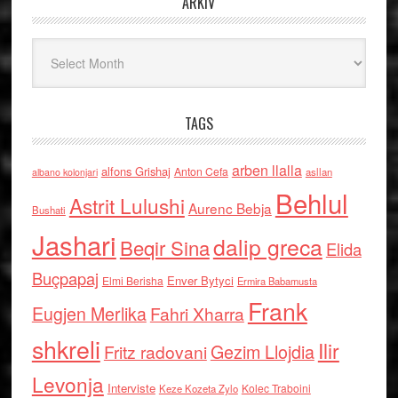
ARKIV
Arkiv
TAGS
arben llalla
alfons Grishaj
Anton Cefa
asllan
albano kolonjari
Behlul
Astrit Lulushi
Aurenc Bebja
Bushati
Jashari
dalip greca
Beqir Sina
Elida
Buçpapaj
Enver Bytyci
Elmi Berisha
Ermira Babamusta
Frank
Eugjen Merlika
Fahri Xharra
shkreli
Ilir
Gezim Llojdia
Fritz radovani
Levonja
Interviste
Kolec Traboini
Keze Kozeta Zylo