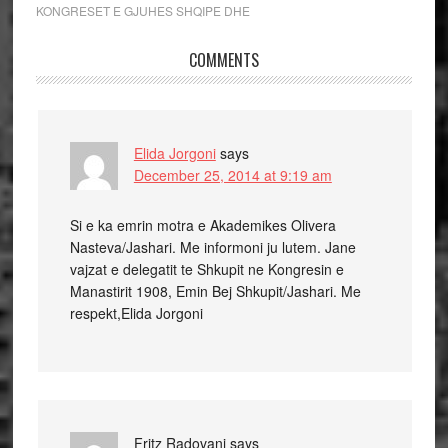
KONGRESET E GJUHES SHQIPE DHE
COMMENTS
Elida Jorgoni
says
December 25, 2014 at 9:19 am
Si e ka emrin motra e Akademikes Olivera
Nasteva/Jashari. Me informoni ju lutem. Jane
vajzat e delegatit te Shkupit ne Kongresin e
Manastirit 1908, Emin Bej Shkupit/Jashari. Me
respekt,Elida Jorgoni
Fritz Radovani
says