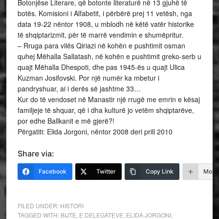
Botonjëse Literare, që botonte literaturë në 13 gjuhë të
botës. Komisioni i Alfabetit, i përbërë prej 11 vetësh, nga
data 19-22 nëntor 1908, u mblodh në këtë vatër historike
të shqiptarizmit, për të marrë vendimin e shumëpritur.
– Rruga para vilës Qiriazi në kohën e pushtimit osman
quhej Mëhalla Sallatash, në kohën e pushtimit greko-serb u
quajt Mëhalla Dhespoti, dhe pas 1945-ës u quajt Ulica
Kuzman Josifovski. Por një numër ka mbetur i
pandryshuar, ai i derës së jashtme 33…
Kur do të vendoset në Manastir një rrugë me emrin e kësaj
familjeje të shquar, që i dha kulturë jo vetëm shqiptarëve,
por edhe Ballkanit e më gjerë?!
Përgatiti: Elida Jorgoni, nëntor 2008 deri prill 2010
Share via:
Facebook
Twitter
Copy Link
More
FILED UNDER:
HISTORI
TAGGED WITH:
BIJTE
,
E DELEGATEVE
,
ELIDA JORGONI
,