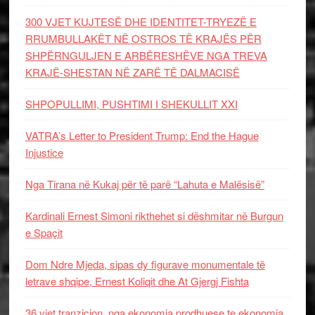
300 VJET KUJTESË DHE IDENTITET-TRYEZË E
RRUMBULLAKËT NË OSTROS TË KRAJËS PËR
SHPËRNGULJEN E ARBËRESHËVE NGA TREVA
KRAJË-SHESTAN NË ZARË TË DALMACISË
SHPOPULLIMI, PUSHTIMI I SHEKULLIT XXI
VATRA’s Letter to President Trump: End the Hague
Injustice
Nga Tirana në Kukaj për të parë “Lahuta e Malësisë”
Kardinali Ernest Simoni rikthehet si dëshmitar në Burgun
e Spaçit
Dom Ndre Mjeda, sipas dy figurave monumentale të
letrave shqipe, Ernest Koliqit dhe At Gjergj Fishta
36 vjet tranzicion, nga ekonomia prodhuese te ekonomia