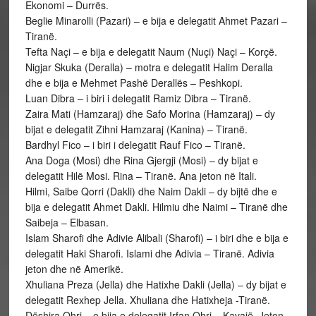
Ekonomi – Durrës.
Beglie Minarolli (Pazari) – e bija e delegatit Ahmet Pazari –
Tiranë.
Tefta Naçi – e bija e delegatit Naum (Nuçi) Naçi – Korçë.
Nigjar Skuka (Deralla) – motra e delegatit Halim Deralla
dhe e bija e Mehmet Pashë Derallës – Peshkopi.
Luan Dibra – i biri i delegatit Ramiz Dibra – Tiranë.
Zaira Mati (Hamzaraj) dhe Safo Morina (Hamzaraj) – dy
bijat e delegatit Zihni Hamzaraj (Kanina) – Tiranë.
Bardhyl Fico – i biri i delegatit Rauf Fico – Tiranë.
Ana Doga (Mosi) dhe Rina Gjergji (Mosi) – dy bijat e
delegatit Hilë Mosi. Rina – Tiranë. Ana jeton në Itali.
Hilmi, Saibe Qorri (Dakli) dhe Naim Dakli – dy bijtë dhe e
bija e delegatit Ahmet Dakli. Hilmiu dhe Naimi – Tiranë dhe
Saibeja – Elbasan.
Islam Sharofi dhe Adivie Alibali (Sharofi) – i biri dhe e bija e
delegatit Haki Sharofi. Islami dhe Adivia – Tiranë. Adivia
jeton dhe në Amerikë.
Xhuliana Preza (Jella) dhe Hatixhe Dakli (Jella) – dy bijat e
delegatit Rexhep Jella. Xhuliana dhe Hatixheja -Tiranë.
Dëshira Ohri – e bija e delegatit Irfan Ohri – Kavajë. Jeton