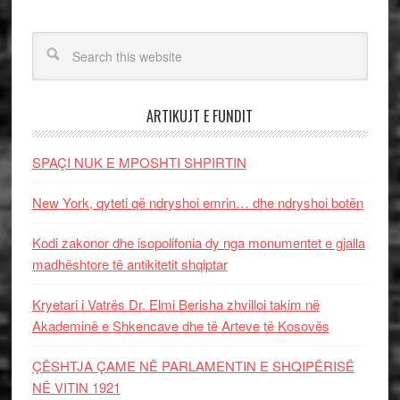
ARTIKUJT E FUNDIT
SPAÇI NUK E MPOSHTI SHPIRTIN
New York, qyteti që ndryshoi emrin… dhe ndryshoi botën
Kodi zakonor dhe isopolifonia dy nga monumentet e gjalla
madhështore të antikitetit shqiptar
Kryetari i Vatrës Dr. Elmi Berisha zhvilloi takim në
Akademinë e Shkencave dhe të Arteve të Kosovës
ÇËSHTJA ÇAME NË PARLAMENTIN E SHQIPËRISË
NË VITIN 1921