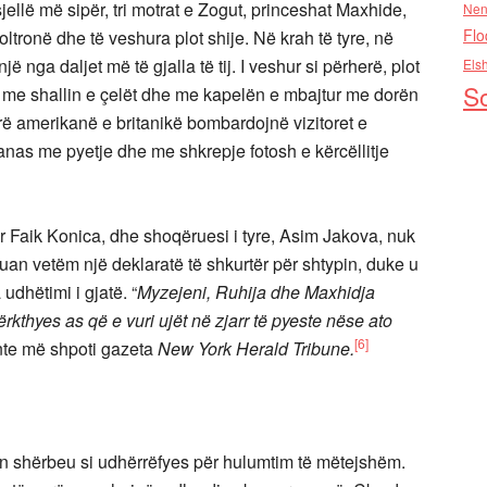
 sjellë më sipër, tri motrat e Zogut, princeshat Maxhide,
Nen
Flo
ltronë dhe të veshura plot shije. Në krah të tyre, në
ë nga daljet më të gjalla të tij. I veshur si përherë, plot
Els
So
t, me shallin e çelët dhe me kapelën e mbajtur me dorën
rë amerikanë e britanikë bombardojnë vizitoret e
anas me pyetje dhe me shkrepje fotosh e kërcëllitje
tar Faik Konica, dhe shoqëruesi i tyre, Asim Jakova, nuk
xuan vetëm një deklaratë të shkurtër për shtypin, duke u
 udhëtimi i gjatë. “
Myzejeni, Ruhija dhe Maxhidja
kthyes as që e vuri ujët në zjarr të pyeste nëse ato
[6]
te më shpoti gazeta
New York Herald Tribune.
n shërbeu si udhërrëfyes për hulumtim të mëtejshëm.