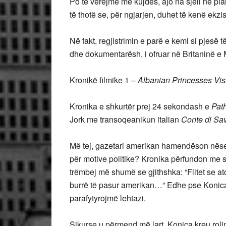
Po të vërejmë me kujdes, ajo na sjell në p
të thotë se, për ngjarjen, duhet të kenë ekzi
Në fakt, regjistrimin e parë e kemi si pjesë t
dhe dokumentarësh, i ofruar në Britaninë 
Kronikë filmike 1 –
Albanian Princesses Visi
Kronika e shkurtër prej 24 sekondash e
Pat
Jork me transoqeanikun italian
Conte di Sa
Më tej, gazetari amerikan hamendëson nëse 
për motive politike? Kronika përfundon me s
trëmbej më shumë se gjithshka: “Flitet se at
burrë të pasur amerikan…” Edhe pse Konica 
parafytyrojmë lehtazi.
Sikurse u përmend më lart, Konica kreu rolin