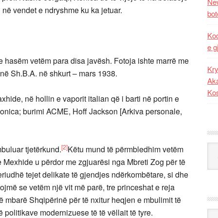
New
ij në vendet e ndryshme ku ka jetuar.
bot
Kod
e g
ës e hasëm vetëm para disa javësh. Fotoja ishte marrë me
Kry
og në Sh.B.A. në shkurt – mars 1938.
Aka
Ko
de, në hollin e vaporit italian që i barti në portin e
Konica; burimi ACME, Hoff Jackson [Arkiva personale,
[2]
Kat
buluar tjetërkund.
Këtu mund të përmbledhim vetëm
e Mexhide u përdor me zgjuarësi nga Mbreti Zog për të
riudhë tejet delikate të gjendjes ndërkombëtare, si dhe
tojmë se vetëm një vit më parë, tre princeshat e reja
 mbarë Shqipërinë për të nxitur heqjen e mbulimit të
politikave modernizuese të të vëllait të tyre.
Ark