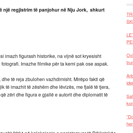
në një regjistrim të panjohur në Nju Jork, shkurt
TR
SK
LE
PE
Oxh
 si imazh figurash historike, na vijnë sot kryesisht
tru
 fotografi. Imazhe filmike për ta kemi pak ose aspak.
Arb
s, dhe të reja zbulohen vazhdimisht. Mirëpo fakti që
iden
ik të imazhit të zëshëm dhe lëvizës, me fjalë të tjera,
 zëri dhe figura e gjallë e autorit dhe diplomatit të
Sal
ko
“Do
her