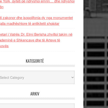
 York, qyteti që ndryshoi emrin… dhe ndryshoi
ën
i zakonor dhe isopolifonia dy nga monumentet
jalla madhështore të antikitetit shqiptar
etari i Vatrës Dr. Elmi Berisha zhvilloi takim në
deminë e Shkencave dhe të Arteve të
sovës
KATEGORITË
egoritë
ARKIV
iv