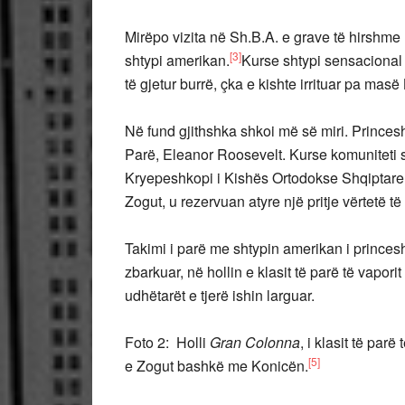
Mirëpo vizita në Sh.B.A. e grave të hirshme
[3]
shtypi amerikan.
Kurse shtypi sensacional 
të gjetur burrë, çka e kishte irrituar pa mas
Në fund gjithshka shkoi më së miri. Princes
Parë, Eleanor Roosevelt. Kurse komuniteti s
Kryepeshkopi i Kishës Ortodokse Shqiptare n
Zogut, u rezervuan atyre një pritje vërtetë të
Takimi i parë me shtypin amerikan i prince
zbarkuar, në hollin e klasit të parë të vapori
udhëtarët e tjerë ishin larguar.
Foto 2: Holli
Gran Colonna
, i klasit të parë
[5]
e Zogut bashkë me Konicën.