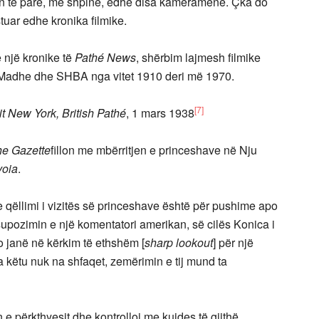
lan të parë, me shpinë, edhe disa kameramenë. Çka do
stuar edhe kronika filmike.
ë një kronike të
Pathé News
, shërbim lajmesh filmike
e Madhe dhe SHBA nga vitet 1910 deri më 1970.
[7]
t New York, British Pathé
, 1 mars 1938
he Gazette
fillon me mbërritjen e princeshave në Nju
voia
.
qëllimi i vizitës së princeshave është për pushime apo
upozimin e një komentatori amerikan, së cilës Konica i
o janë në kërkim të ethshëm [
sharp lookout
] për një
këtu nuk na shfaqet, zemërimin e tij mund ta
 e përkthyesit dhe kontrolloi me kujdes të gjithë