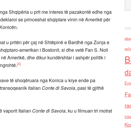
 nga Shqipëria u prit me interes të pazakontë edhe nga
deklaroi se princeshat shqiptare vinin në Amerikë për
ë Konicën.
alba
hat u pritën për çaj në Shtëpinë e Bardhë nga Zonja e
asll
hqiptaro-amerikan i Bostonit, si dhe vetë Fan S. Noli
B
ë Amerikë, dhe dikur kundërshtar i ashpër politik i
[4]
 ngrohtë.
d
shave të shoqëruara nga Konica u krye ende pa
Env
t transoqeanik italian
Conte di Savoia
, pasi të gjithë
Fa
ra
 të vaporit Italian
Conte di Savoia
, ku u filmuan tri motrat
Inte
Ko