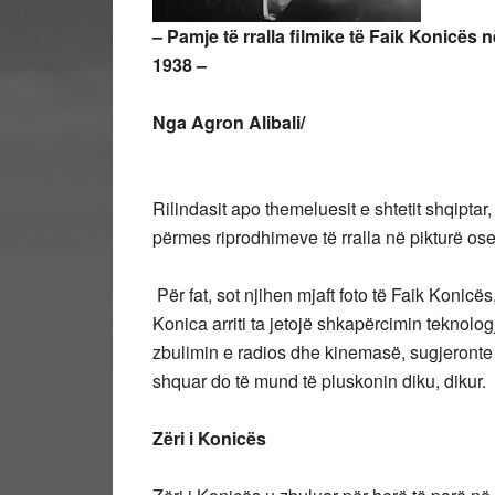
– Pamje të rralla filmike të Faik Konicës 
1938 –
Nga Agron Alibali/
Rilindasit apo themeluesit e shtetit shqiptar,
përmes riprodhimeve të rralla në pikturë ose
Për fat, sot njihen mjaft foto të Faik Konicë
Konica arriti ta jetojë shkapërcimin teknologj
zbulimin e radios dhe kinemasë, sugjeronte që
shquar do të mund të pluskonin diku, dikur.
Zëri i Konicës