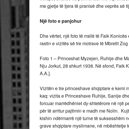
me gjetje të tjera të pranisë dhe veprës së t
Një foto e panjohur
Dhe vërtet, një foto të rrallë të Faik Konic
rastin e vizitës së tre motrave të Mbretit Z
Foto 1 – Princeshat Myzejen, Ruhije dhe Maxhi
Nju Jorkut, 28 shkurt 1938. Në sfond, Faik 
A.A.].
Vizitën e tre princeshave shqiptare e kemi m
kaq: vizita e Princeshave Ruhije, Sanije dh
forcuar marrëdhëniet dy-shtetërore në një pe
për të arritur pajtimin e madh me Nolin. Kuj
kishin ndërmarrë një turne të suksesshëm në
grave shqiptare myslimane, në mbështetje të 