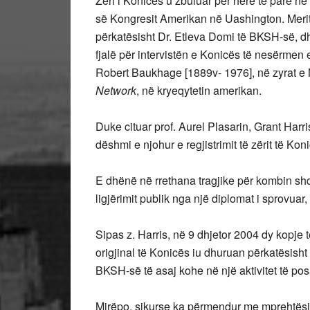
Zëri i Konicës u zbuluar për herë të parë n
së Kongresit Amerikan në Uashington. Merit
përkatësisht Dr. Etleva Domi të BKSH-së, dh
fjalë për intervistën e Konicës të nesërmen 
Robert Baukhage [1889v- 1976], në zyrat e
Network
, në kryeqytetin amerikan.
Duke cituar prof. Aurel Plasarin, Grant Harr
dëshmi e njohur e regjistrimit të zërit të Kon
E dhënë në rrethana tragjike për kombin shqip
ligjërimit publik nga një diplomat i sprovuar, 
Sipas z. Harris, në 9 dhjetor 2004 dy kopje t
origjinal të Konicës iu dhuruan përkatësisht 
BKSH-së të asaj kohe në një aktivitet të po
Mirëpo, sikurse ka përmendur me mprehtësi p