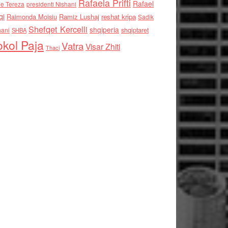
Rafaela Prifti
Rafael
e Tereza
presidenti Nishani
qi
Raimonda Moisiu
Ramiz Lushaj
reshat kripa
Sadik
Shefqet Kercelli
shqiperia
hani
shqiptaret
SHBA
kol Paja
Vatra
Visar Zhiti
Thaci