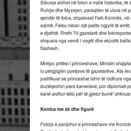
Sikurse shihet në foton e rrallë historike, të
Ruhije dhe Myzejen, paraqiten të ulura në po
qendër të fotos, shpaloset Faik Konicës, në nj
sqimë, Faiku mban një pallto ngjyrë të errë
e djathtë. Rreth 70 gazetarë dhe fotoreporte
shquara nga vendi i vogël dhe ekzotik ballk
flashesh.
Mirëpo pritësi i princeshave, Ministri shqip
iu përgjigjën pyetjeve të gazetarëve. Ata le
justifikuar se princeshat ishin të lodhura nga
buzëqeshin para kamerave, por diplomati-për
kanë ardhur këtu për të gjetur burrë”,
shkruan
Konica me zë dhe figurë
Fotoja e panjohur e princeshave me Konicë