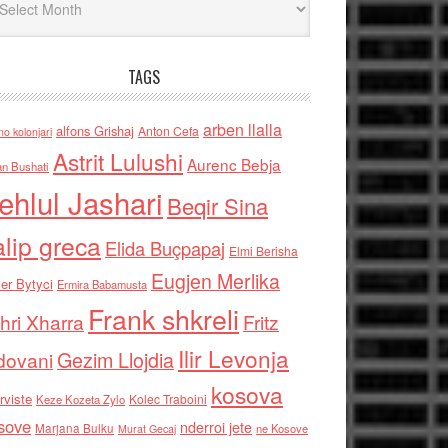
TAGS
arben llalla
alfons Grishaj
Anton Cefa
no kolonjari
Astrit Lulushi
Aurenc Bebja
an Bushati
ehlul Jashari
Beqir Sina
alip greca
Elida Buçpapaj
Elmi Berisha
Eugjen Merlika
er Bytyci
Ermira Babamusta
Frank shkreli
hri Xharra
Fritz
Ilir Levonja
Gezim Llojdia
dovani
kosova
rviste
Kolec Traboini
Keze Kozeta Zylo
sove
nderroi jete
Marjana Bulku
ne Kosove
Murat Gecaj