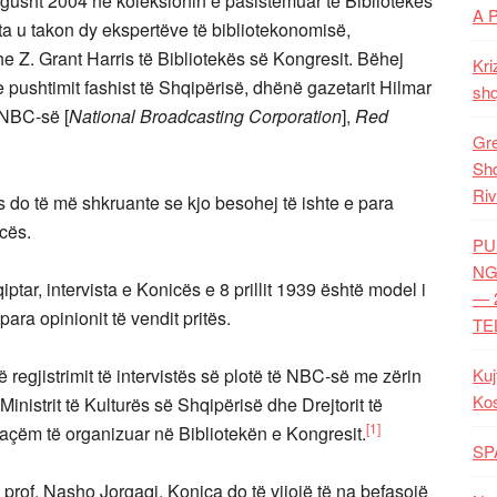
ë gusht 2004 në koleksionin e pasistemuar të Bibliotekës
A 
a u takon dy ekspertëve të bibliotekonomisë,
e Z. Grant Harris të Bibliotekës së Kongresit. Bëhej
Kri
e pushtimit fashist të Shqipërisë, dhënë gazetarit Hilmar
shq
 NBC-së [
National Broadcasting Corporation
],
Red
Gre
Shq
Riv
is do të më shkruante se kjo besohej të ishte e para
icës.
PU
NG
tar, intervista e Konicës e 8 prillit 1939 është model i
— 
para opinionit të vendit pritës.
TE
ë regjistrimit të intervistës së plotë të NBC-së me zërin
Kuj
Ko
Ministrit të Kulturës së Shqipërisë dhe Drejtorit të
[1]
saçëm të organizuar në Bibliotekën e Kongresit.
SP
rof. Nasho Jorgaqi, Konica do të vijojë të na befasojë