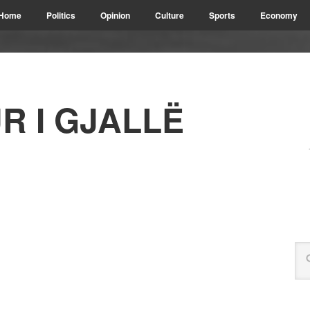
Home
Politics
Opinion
Culture
Sports
Economy
R I GJALLË