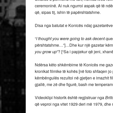
ceremoninë. Ai nuk ngurroi aspak që të ndë
që, sipas tij, ishin të papërshtatshme.
Disa nga batutat e Konicës ndaj gazetarëve 
“
I thought you were going to ask decent que
përshtatshme…”]…Dhe kur një gazetar këmbën
you grow up
”? [“Sa i papjekur që jeni, xhan
Ndërsa këto shkëmbime të Konicës me gazet
kronikat filmike të kohës [në foto shfaqen j
këmbëngulës rezultoi në gjetjen e imazhit fi
gjallë, me zë dhe figurë, bash me temperame
Videoklipi historik është regjistruar nga
Brit
që veproi nga vitet 1929 deri më 1979, dh