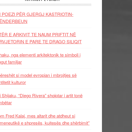
I POEZI PËR GJERGJ KASTRIOTIN-
ËNDERBEUN
TËR E ARKIVIT TE NAUM PRIFTIT NË
RVJETORIN E PARE TE DRAGO SILIQIT
aku, nga elementi arkitektonik te simboli i
ngut familjar
ëreshët si model evropian i mbrojtjes së
titetit kulturor
i Shijaku, “Diego Rivera” shqiptar i artit tonë
mbëtar
m Fred Kalaj, mes altarit dhe atdheut si
meneutikë e shpresës, kujtesës dhe shërbimit”