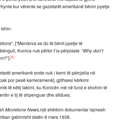
rhynte kur vërente se gazetarët amerikanë bënin pyetje
ishin:
stions
”, [“Mendova se do të bënit pyetje të
guli, Konica nuk përtoi t’ia përplaste: “
Why don’t
[8]
ëm?”].
arët amerikanë ende nuk i kemi të përcjella në
o pak por pesë kameramenë], gjithsesi kërkimi
lmik të këtij takimi, ku Konicën më në fund e shohim të
ntin e tij të shpenguar dhe sfidues.
ish Movietone News,
një shërbim dokumentar lajmesh
e mban gabimisht datën 8 mars 1938.