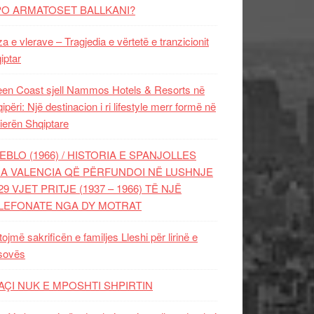
PO ARMATOSET BALLKANI?
za e vlerave – Tragjedia e vërtetë e tranzicionit
iptar
en Coast sjell Nammos Hotels & Resorts në
ipëri: Një destinacion i ri lifestyle merr formë në
ierën Shqiptare
EBLO (1966) / HISTORIA E SPANJOLLES
A VALENCIA QË PËRFUNDOI NË LUSHNJE
29 VJET PRITJE (1937 – 1966) TË NJË
LEFONATE NGA DY MOTRAT
tojmë sakrificën e familjes Lleshi për lirinë e
sovës
AÇI NUK E MPOSHTI SHPIRTIN