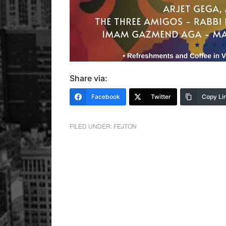
Share via:
Facebook
Twitter
Copy Li
FILED UNDER:
FEJTON