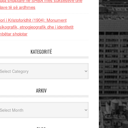
uaja shqiptare në SHBA mes sukseseve dhe
dave të së ardhmes
lori i Kristoforidhit (1904): Monument
sikografik, etnogjeografik dhe i identitetit
bëtar shqiptar
KATEGORITË
egoritë
ARKIV
iv