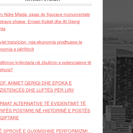
 Ndre Mjeda, sipas dy figurave monumentale
letrave shqipe, Ernest Koliqit dhe At Gjergj
hta
vjet tranzicion, nga ekonomia prodhuese te
nomia e përfitimit
dihmon krijimtaria në zbulimin e potencialeve të
ehura?
OF. AHMET QERIQI DHE EPOKA E
ZISTENCЁS DHE LUFTЁS PЁR LIRI!
RMAT ALTERNATIVE TË EVIDENTIMIT TË
RIFËS POSTARE NË HISTORINË E POSTËS
QIPTARE
Ë SPROVË E GUXIMSHME PERFORMIZMI…