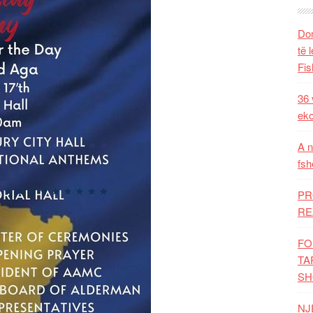
Dom
të 
Fis
36 
eko
A n
fsh
PR
RE
FO
TA
SH
NJ