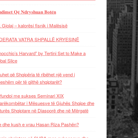
𝐝𝐢𝐦𝐞𝐭 𝐐𝐞̈ 𝐍𝐝𝐫𝐲𝐬𝐡𝐮𝐚𝐧 𝐁𝐨𝐭𝐞̈𝐧
 Gjolaj – kalorësi fisnik i Malësisë
DERATA VATRA SHPALLË KRYESINË
nocchio’s Harvard” by Tertini Set to Make a
bal Slice
uhet që Shqipëria të ribëhet një vend i
ueshëm për të gjithë shqiptarët?
fundoi me sukses Seminari XIX
rëkombëtar i Mësuesve të Gjuhës Shqipe dhe
turës Shqiptare në Diasporë dhe në Mërgatë
 dhe kush e vrau Hasan Riza Pashën?