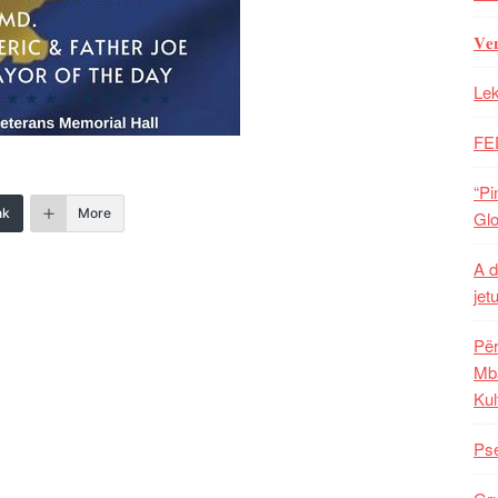
𝐕𝐞
Lek
FE
“Pi
nk
More
Glo
A d
jet
Për
Mba
Kul
Pse