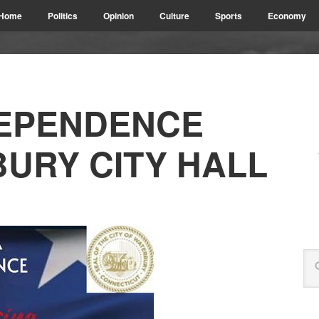
Home
Politics
Opinion
Culture
Sports
Economy
DEPENDENCE
BURY CITY HALL