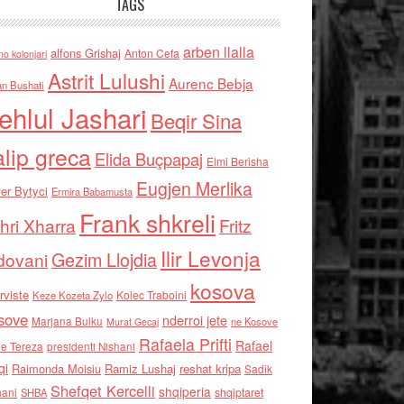
TAGS
arben llalla
alfons Grishaj
Anton Cefa
no kolonjari
Astrit Lulushi
Aurenc Bebja
an Bushati
ehlul Jashari
Beqir Sina
alip greca
Elida Buçpapaj
Elmi Berisha
Eugjen Merlika
er Bytyci
Ermira Babamusta
Frank shkreli
hri Xharra
Fritz
Ilir Levonja
Gezim Llojdia
dovani
kosova
rviste
Kolec Traboini
Keze Kozeta Zylo
sove
nderroi jete
Marjana Bulku
ne Kosove
Murat Gecaj
Rafaela Prifti
Rafael
e Tereza
presidenti Nishani
qi
Raimonda Moisiu
Ramiz Lushaj
reshat kripa
Sadik
Shefqet Kercelli
shqiperia
hani
shqiptaret
SHBA