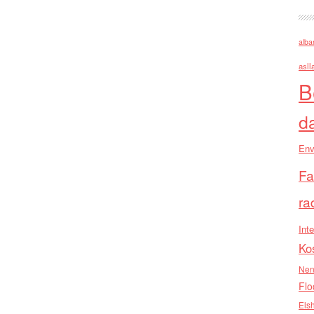
alba
asll
B
d
Env
Fa
ra
Inte
Ko
Nen
Flo
Els