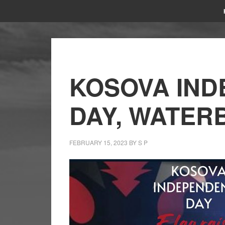
KOSOVA IN
DAY, WATER
FEBRUARY 15, 2023
BY
S P