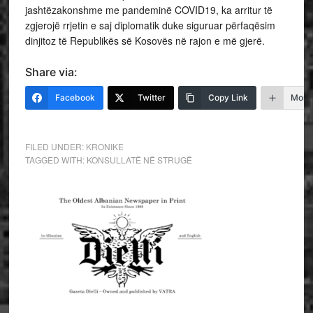
jashtëzakonshme me pandeminë COVID19, ka arritur të
zgjerojë rrjetin e saj diplomatik duke siguruar përfaqësim
dinjitoz të Republikës së Kosovës në rajon e më gjerë.
Share via:
Facebook
Twitter
Copy Link
More
FILED UNDER:
KRONIKE
TAGGED WITH:
KONSULLATË NË STRUGË