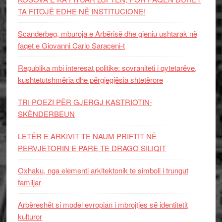
TA FITOJË EDHE NË INSTITUCIONE!
Scanderbeg, mburoja e Arbërisë dhe gjeniu ushtarak në
faqet e Giovanni Carlo Saraceni-t
Republika mbi interesat politike: sovraniteti i qytetarëve,
kushtetutshmëria dhe përgjegjësia shtetërore
TRI POEZI PËR GJERGJ KASTRIOTIN-
SKËNDERBEUN
LETËR E ARKIVIT TE NAUM PRIFTIT NË
PERVJETORIN E PARE TE DRAGO SILIQIT
Oxhaku, nga elementi arkitektonik te simboli i trungut
familjar
Arbëreshët si model evropian i mbrojtjes së identitetit
kulturor