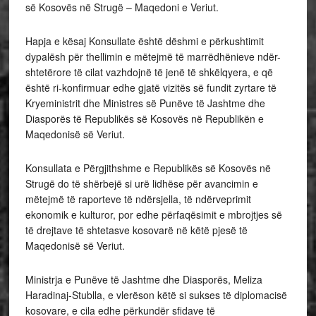
së Kosovës në Strugë – Maqedoni e Veriut.
Hapja e kësaj Konsullate është dëshmi e përkushtimit
dypalësh për thellimin e mëtejmë të marrëdhënieve ndër-
shtetërore të cilat vazhdojnë të jenë të shkëlqyera, e që
është ri-konfirmuar edhe gjatë vizitës së fundit zyrtare të
Kryeministrit dhe Ministres së Punëve të Jashtme dhe
Diasporës të Republikës së Kosovës në Republikën e
Maqedonisë së Veriut.
Konsullata e Përgjithshme e Republikës së Kosovës në
Strugë do të shërbejë si urë lidhëse për avancimin e
mëtejmë të raporteve të ndërsjella, të ndërveprimit
ekonomik e kulturor, por edhe përfaqësimit e mbrojtjes së
të drejtave të shtetasve kosovarë në këtë pjesë të
Maqedonisë së Veriut.
Ministrja e Punëve të Jashtme dhe Diasporës, Meliza
Haradinaj-Stublla, e vlerëson këtë si sukses të diplomacisë
kosovare, e cila edhe përkundër sfidave të