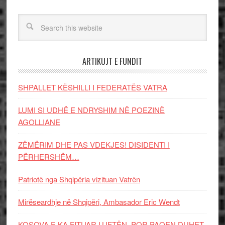
ARTIKUJT E FUNDIT
SHPALLET KËSHILLI I FEDERATËS VATRA
LUMI SI UDHË E NDRYSHIM NË POEZINË
AGOLLIANE
ZËMËRIM DHE PAS VDEKJES! DISIDENTI I
PËRHERSHËM…
Patriotë nga Shqipëria vizituan Vatrën
Mirëseardhje në Shqipëri, Ambasador Eric Wendt
KOSOVA E KA FITUAR LUFTËN, POR PAQEN DUHET