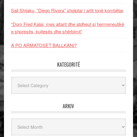
Sali Shijaku, “Diego Rivera” shqiptar i artit tonë kombëtar
“Dom Fred Kalaj, mes altarit dhe atdheut si hermeneutikë
e shpresës, kujtesës dhe shërbimit”
A PO ARMATOSET BALLKANI?
KATEGORITË
Kategoritë
ARKIV
Arkiv