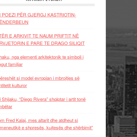
I POEZI PËR GJERGJ KASTRIOTIN-
ËNDERBEUN
TËR E ARKIVIT TE NAUM PRIFTIT NË
RVJETORIN E PARE TE DRAGO SILIQIT
aku, nga elementi arkitektonik te simboli i
ngut familjar
ëreshët si model evropian i mbrojtjes së
titetit kulturor
i Shijaku, “Diego Rivera” shqiptar i artit tonë
mbëtar
m Fred Kalaj, mes altarit dhe atdheut si
meneutikë e shpresës, kujtesës dhe shërbimit”