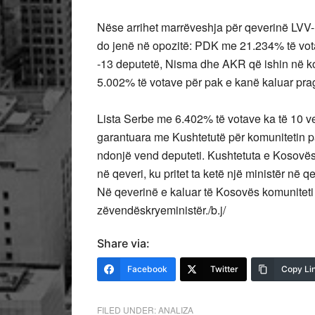
Nëse arrihet marrëveshja për qeverinë LVV-LD
do jenë në opozitë: PDK me 21.234% të vot
-13 deputetë, Nisma dhe AKR që ishin në ko
5.002% të votave për pak e kanë kaluar pra
Lista Serbe me 6.402% të votave ka të 10 
garantuara me Kushtetutë për komunitetin paki
ndonjë vend deputeti. Kushtetuta e Kosovës
në qeveri, ku pritet ta ketë një ministër në 
Në qeverinë e kaluar të Kosovës komuniteti pa
zëvendëskryeministër./b.j/
Share via:
Facebook
Twitter
Copy Li
FILED UNDER:
ANALIZA