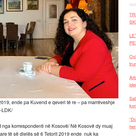
TR
SK
LE
PE
Oxh
tru
Arb
iden
Sal
 2019, ende pa Kuvend e qeveri të re – pa marrëveshje
ko
V-LDK/
“Do
 nga korrespondenti në Kosovë/ Në Kosovë dy muaj
her
e të së dielës së 6 Tetorit 2019 ende nuk ka