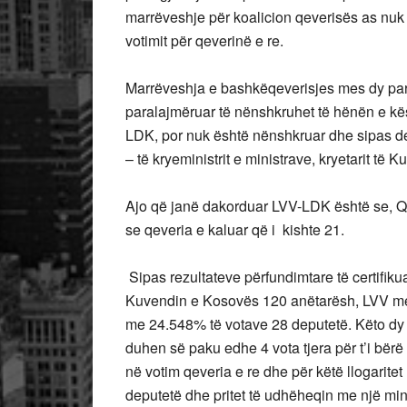
marrëveshje për koalicion qeverisës as nuk 
votimit për qeverinë e re.
Marrëveshja e bashkëqeverisjes mes dy parti
paralajmëruar të nënshkruhet të hënën e kësa
LDK, por nuk është nënshkruar dhe sipas d
– të kryeministrit e ministrave, kryetarit të 
Ajo që janë dakorduar LVV-LDK është se, Qev
se qeveria e kaluar që i kishte 21.
Sipas rezultateve përfundimtare të certifik
Kuvendin e Kosovës 120 anëtarësh, LVV m
me 24.548% të votave 28 deputetë. Këto dy 
duhen së paku edhe 4 vota tjera për t’i bër
në votim qeveria e re dhe për këtë llogarite
deputetë dhe pritet të udhëheqin me një mini