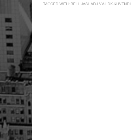
TAGGED WITH:
BELL JASHAR-LVV-LDK-KUVENDI