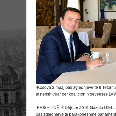
-Kosova 2 muaj pas zgjedhjeve të 6 Tetorit
të nënshkruar për koalicionin qeverisës LV
PRISHTINË, 6 Dhjetor 2019-Gazeta DIELLI
pas zgjedhjeve të parakohëshme parlamentar