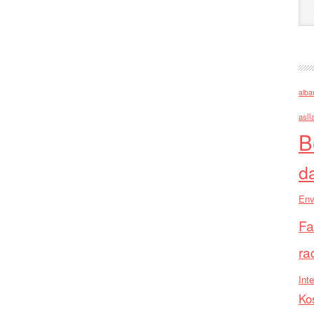
alba
asll
B
d
Env
Fa
ra
Inte
Ko