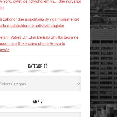
 York, qyteti që ndryshoi emrin… dhe ndryshoi
ën
i zakonor dhe isopolifonia dy nga monumentet
jalla madhështore të antikitetit shqiptar
etari i Vatrës Dr. Elmi Berisha zhvilloi takim në
deminë e Shkencave dhe të Arteve të
sovës
KATEGORITË
egoritë
ARKIV
iv