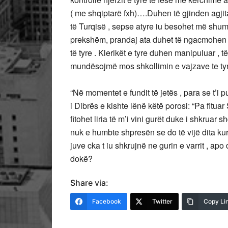
( me shqiptarë fxh)….Duhen të gjinden agjita
të Turqisë , sepse atyre iu besohet më shumë
prekshëm, prandaj ata duhet të ngacmohen në
të tyre . Klerikët e tyre duhen manipuluar ,
mundësojmë mos shkollimin e vajzave te tyre
“Në momentet e fundit të jetës , para se t’i
i Dibrës e kishte lënë këtë porosi: “Pa fituar
fitohet liria të m’i vini gurët duke i shkruar s
nuk e humbte shpresën se do të vijë dita kur
juve cka t iu shkrujnë ne gurin e varrit , apo
dokë?
Share via:
Facebook
Twitter
Copy Li