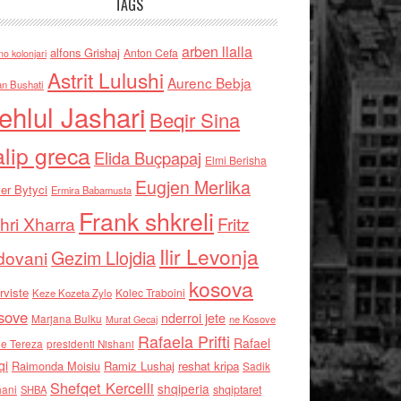
TAGS
arben llalla
alfons Grishaj
Anton Cefa
no kolonjari
Astrit Lulushi
Aurenc Bebja
an Bushati
ehlul Jashari
Beqir Sina
alip greca
Elida Buçpapaj
Elmi Berisha
Eugjen Merlika
er Bytyci
Ermira Babamusta
Frank shkreli
hri Xharra
Fritz
Ilir Levonja
Gezim Llojdia
dovani
kosova
rviste
Kolec Traboini
Keze Kozeta Zylo
sove
nderroi jete
Marjana Bulku
ne Kosove
Murat Gecaj
Rafaela Prifti
Rafael
e Tereza
presidenti Nishani
qi
Raimonda Moisiu
Ramiz Lushaj
reshat kripa
Sadik
Shefqet Kercelli
shqiperia
hani
shqiptaret
SHBA