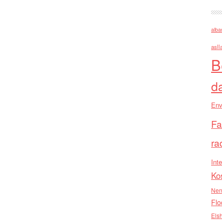
alba
asll
B
d
Env
Fa
ra
Inte
Ko
Nen
Flo
Els