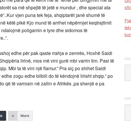
Gr
torët sa më shpejtë të jetë e mundur , dhe special ata
sfi
”..Kur vjen puna tek feja, shqiptarët janë shumë të
Fja
 këtë pikë Kjo mund të arrihet nëpërmjet keqtrajtimit
lek
 të ndalojmë poligamin e tyre dhe sidomos të
kom
..”.
 pushoj edhe për pak qaste rrahja e zemrës, Hoxhë Saidi
 Shqipëria lirinë, mos më vini gurë mbi varrin tim. Pasi të
Kat
hqip. Mbi ta të vini një flamur.” Pra siç po shihet Saidi
 edhe zogu edhe bilbili do të këndojnë lirisht shqip.” po
 do që të varrosin në zallin e Afrikës ,pa shenjë e pa
Ark
nk
More