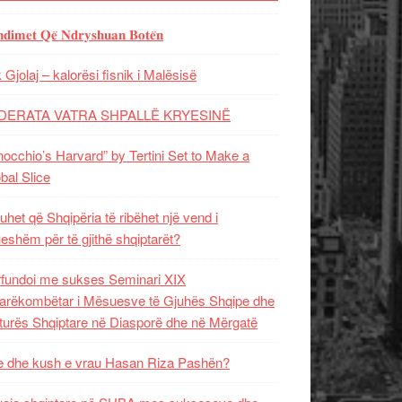
𝐝𝐢𝐦𝐞𝐭 𝐐𝐞̈ 𝐍𝐝𝐫𝐲𝐬𝐡𝐮𝐚𝐧 𝐁𝐨𝐭𝐞̈𝐧
 Gjolaj – kalorësi fisnik i Malësisë
DERATA VATRA SHPALLË KRYESINË
nocchio’s Harvard” by Tertini Set to Make a
bal Slice
uhet që Shqipëria të ribëhet një vend i
ueshëm për të gjithë shqiptarët?
fundoi me sukses Seminari XIX
rëkombëtar i Mësuesve të Gjuhës Shqipe dhe
turës Shqiptare në Diasporë dhe në Mërgatë
 dhe kush e vrau Hasan Riza Pashën?