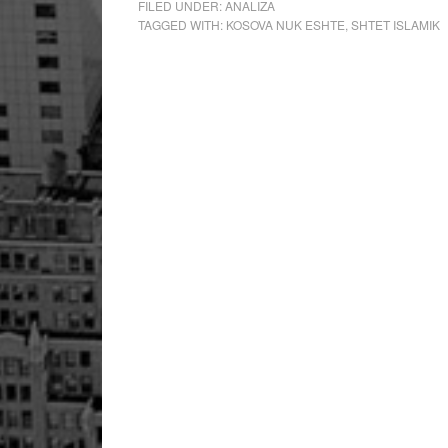
FILED UNDER:
ANALIZA
TAGGED WITH:
KOSOVA NUK ESHTE
,
SHTET ISLAMIK