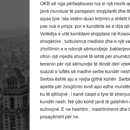
OKB-së nga përfaqësuesi rus si një rrezik q
janë munduar të paraqesin shqiptarët dhe të d
sipas tyre “ata vetëm duan krijimin e shtetit
pse nuk e prisja por e kundërta se e dija që
Vetëdija e ultë kombtare shqiptare në Kosov
shoqërore , turbulenca mediale dhe e një va
zhvillimin e e ndonjë sëmundjeje ,bakterjeve a
ofron një mjedis shumë të lehtë për shumëz
terrenin për një sëmundje të rëndë deri vde
suazat e luftës së madhe serbe kundër nes
Serbia është ajo e njejta gjithë kohën .Serbë
apetite për zvoglimin tonë apo edhe mundës
ku të qëllojnë , i kanë caqet e tyre të shenjua
kundër nesh. Në çdo kohë janë të gatshëm dh
sulmojnë. E ne heshtim , mashtrohemi dhe 
posaçërisht për ne.