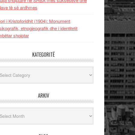
uaja shqiptare në SHBA mes sukseseve dhe
dave të së ardhmes
lori i Kristoforidhit (1904): Monument
sikografik, etnogjeografik dhe i identitetit
bëtar shqiptar
KATEGORITË
egoritë
ARKIV
iv