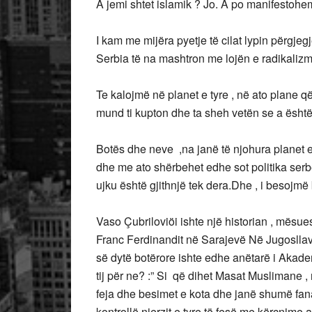
A jemi shtet islamik ? Jo. A po manifestohemi
I kam me mijëra pyetje të cilat lypin përgjegj
Serbia të na mashtron me lojën e radikalizmi
Te kalojmë në planet e tyre , në ato plane që
mund ti kupton dhe ta sheh vetën se a është 
Botës dhe neve ,na janë të njohura planet e
dhe me ato shërbehet edhe sot politika serb
ujku është gjithnjë tek dera.Dhe , i besojmë 
Vaso Çubriloviöi ishte një historian , mësues
Franc Ferdinandit në Sarajevë Në Jugosllavinë
së dytë botërore ishte edhe anëtarë i Akade
tij për ne? :” Si që dihet Masat Muslimane , 
feja dhe besimet e kota dhe janë shumë fan
kontrollë njerzit e tyre të fesë me kërcnime