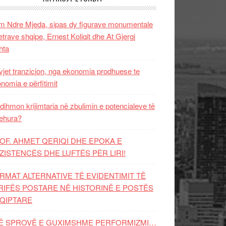
 Ndre Mjeda, sipas dy figurave monumentale
letrave shqipe, Ernest Koliqit dhe At Gjergj
hta
vjet tranzicion, nga ekonomia prodhuese te
nomia e përfitimit
dihmon krijimtaria në zbulimin e potencialeve të
ehura?
OF. AHMET QERIQI DHE EPOKA E
ZISTENCЁS DHE LUFTЁS PЁR LIRI!
RMAT ALTERNATIVE TË EVIDENTIMIT TË
RIFËS POSTARE NË HISTORINË E POSTËS
QIPTARE
Ë SPROVË E GUXIMSHME PERFORMIZMI…