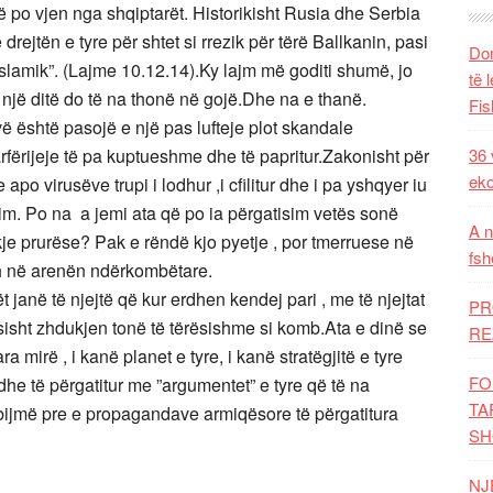
ë po vjen nga shqiptarët. Historikisht Rusia dhe Serbia
rejtën e tyre për shtet si rrezik për tërë Ballkanin, pasi
Dom
 Islamik”. (Lajme 10.12.14).Ky lajm më goditi shumë, jo
të 
 një ditë do të na thonë në gojë.Dhe na e thanë.
Fis
ë është pasojë e një pas lufteje plot skandale
rfërijeje të pa kuptueshme dhe të papritur.Zakonisht për
36 
eko
po virusëve trupi i lodhur ,i cfilitur dhe i pa yshqyer iu
im. Po na a jemi ata që po ia përgatisim vetës sonë
A n
kje prurëse? Pak e rëndë kjo pyetje , por tmerruese në
fsh
h në arenën ndërkombëtare.
t janë të njejtë që kur erdhen kendej pari , me të njejtat
PR
isht zhdukjen tonë të tërësishme si komb.Ata e dinë se
RE
ra mirë , i kanë planet e tyre, i kanë stratëgjitë e tyre
FO
e të përgatitur me ”argumentet” e tyre që të na
TA
bijmë pre e propagandave armiqësore të përgatitura
SH
NJ