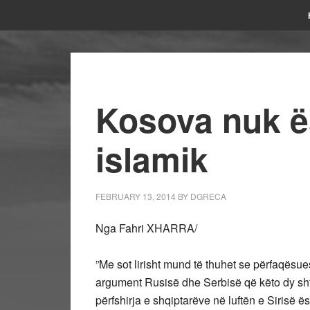
Kosova nuk ë
islamik
FEBRUARY 13, 2014
BY
DGRECA
Nga Fahri XHARRA/
”Me sot lirisht mund të thuhet se përfaqësues
argument Rusisë dhe Serbisë që këto dy sh
përfshirja e shqiptarëve në luftën e Sirisë ës