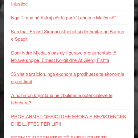
Injustice
Nga Tirana në Kukaj për të parë “Lahuta e Malësisë”
Kardinali Ernest Simoni rikthehet si dëshmitar në Burgun
e Spaçit
Dom Ndre Mjeda, sipas dy figurave monumentale të
letrave shqipe, Ernest Koliqit dhe At Gjergj Fishta
36 vjet tranzicion, nga ekonomia prodhuese te ekonomia
e përfitimit
A ndihmon krijimtaria në zbulimin e potencialeve të
fshehura?
PROF. AHMET QERIQI DHE EPOKA E REZISTENCЁS
DHE LUFTЁS PЁR LIRI!
FORMAT ALTERNATIVE TË EVIDENTIMIT TË