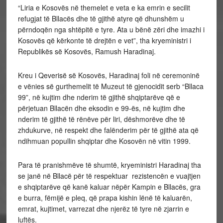
“Liria e Kosovës në themelet e veta e ka emrin e secilit
refugjat të Bllacës dhe të gjithë atyre që dhunshëm u
përndoqën nga shtëpitë e tyre. Ata u bënë zëri dhe imazhi i
Kosovës që kërkonte të drejtën e vet”, tha kryeministri i
Republikës së Kosovës, Ramush Haradinaj.
Kreu i Qeverisë së Kosovës, Haradinaj foli në ceremoninë
e vënies së gurthemelit të Muzeut të gjenocidit serb “Bllaca
99”, në kujtim dhe nderim të gjithë shqiptarëve që e
përjetuan Bllacën dhe eksodin e 99-ës, në kujtim dhe
nderim të gjithë të rënëve për liri, dëshmorëve dhe të
zhdukurve, në respekt dhe falënderim për të gjithë ata që
ndihmuan popullin shqiptar dhe Kosovën në vitin 1999.
Para të pranishmëve të shumtë, kryeministri Haradinaj tha
se janë në Bllacë për të respektuar rezistencën e vuajtjen
e shqiptarëve që kanë kaluar nëpër Kampin e Bllacës, gra
e burra, fëmijë e pleq, që prapa kishin lënë të kaluarën,
emrat, kujtimet, varrezat dhe njerëz të tyre në zjarrin e
luftës.