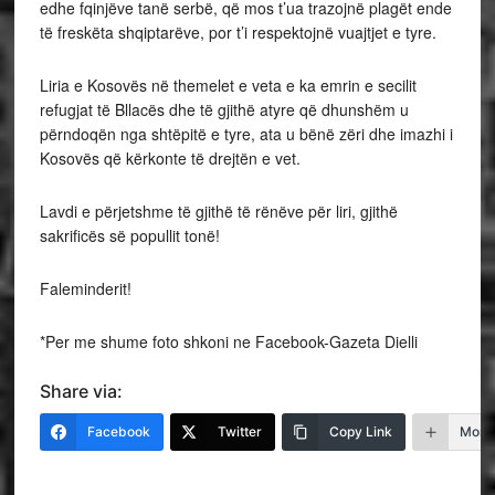
edhe fqinjëve tanë serbë, që mos t’ua trazojnë plagët ende
të freskëta shqiptarëve, por t’i respektojnë vuajtjet e tyre.
Liria e Kosovës në themelet e veta e ka emrin e secilit
refugjat të Bllacës dhe të gjithë atyre që dhunshëm u
përndoqën nga shtëpitë e tyre, ata u bënë zëri dhe imazhi i
Kosovës që kërkonte të drejtën e vet.
Lavdi e përjetshme të gjithë të rënëve për liri, gjithë
sakrificës së popullit tonë!
Faleminderit!
*Per me shume foto shkoni ne Facebook-Gazeta Dielli
Share via:
Facebook
Twitter
Copy Link
More