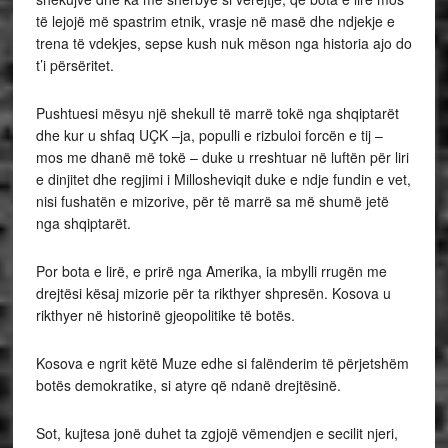
të lejojë më spastrim etnik, vrasje në masë dhe ndjekje e
trena të vdekjes, sepse kush nuk mëson nga historia ajo do
t’i përsëritet.
Pushtuesi mësyu një shekull të marrë tokë nga shqiptarët
dhe kur u shfaq UÇK –ja, populli e rizbuloi forcën e tij –
mos me dhanë më tokë – duke u rreshtuar në luftën për liri
e dinjitet dhe regjimi i Millosheviqit duke e ndje fundin e vet,
nisi fushatën e mizorive, për të marrë sa më shumë jetë
nga shqiptarët.
Por bota e lirë, e prirë nga Amerika, ia mbylli rrugën me
drejtësi kësaj mizorie për ta rikthyer shpresën. Kosova u
rikthyer në historinë gjeopolitike të botës.
Kosova e ngrit këtë Muze edhe si falënderim të përjetshëm
botës demokratike, si atyre që ndanë drejtësinë.
Sot, kujtesa jonë duhet ta zgjojë vëmendjen e secilit njeri,