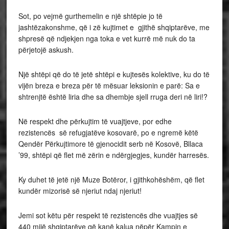
Sot, po vejmë gurthemelin e një shtëpie jo të
jashtëzakonshme, që i zë kujtimet e gjithë shqiptarëve, me
shpresë që ndjekjen nga toka e vet kurrë më nuk do ta
përjetojë askush.
Një shtëpi që do të jetë shtëpi e kujtesës kolektive, ku do të
vijën breza e breza për të mësuar leksionin e parë: Sa e
shtrenjtë është liria dhe sa dhembje sjell rruga deri në liri!?
Në respekt dhe përkujtim të vuajtjeve, por edhe
rezistencës së refugjatëve kosovarë, po e ngremë këtë
Qendër Përkujtimore të gjenocidit serb në Kosovë, Bllaca
’99, shtëpi që flet më zërin e ndërgjegjes, kundër harresës.
Ky duhet të jetë një Muze Botëror, i gjithkohëshëm, që flet
kundër mizorisë së njeriut ndaj njeriut!
Jemi sot këtu për respekt të rezistencës dhe vuajtjes së
440 mijë shqiptarëve që kanë kalua nëpër Kampin e