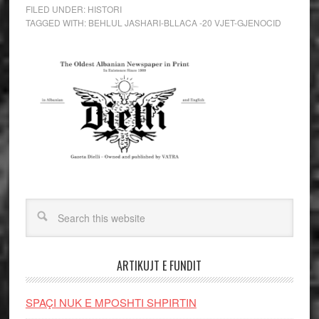
FILED UNDER:
HISTORI
TAGGED WITH:
BEHLUL JASHARI-BLLACA -20 VJET-GJENOCID
ARTIKUJT E FUNDIT
SPAÇI NUK E MPOSHTI SHPIRTIN