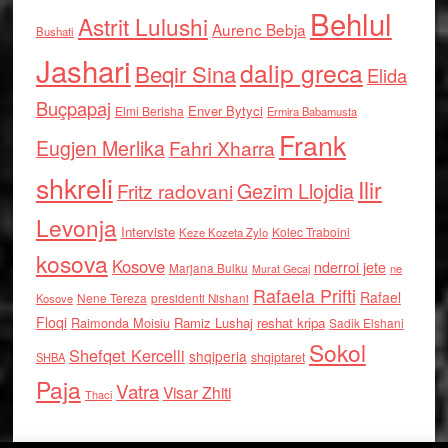
Behlul
Astrit Lulushi
Aurenc Bebja
Bushati
Jashari
dalip greca
Beqir Sina
Elida
Buçpapaj
Enver Bytyci
Elmi Berisha
Ermira Babamusta
Frank
Eugjen Merlika
Fahri Xharra
shkreli
Ilir
Gezim Llojdia
Fritz radovani
Levonja
Interviste
Kolec Traboini
Keze Kozeta Zylo
kosova
Kosove
nderroi jete
Marjana Bulku
ne
Murat Gecaj
Rafaela Prifti
Rafael
Nene Tereza
Kosove
presidenti Nishani
Floqi
Raimonda Moisiu
Ramiz Lushaj
reshat kripa
Sadik Elshani
Sokol
Shefqet Kercelli
shqiperia
shqiptaret
SHBA
Paja
Vatra
Visar Zhiti
Thaci