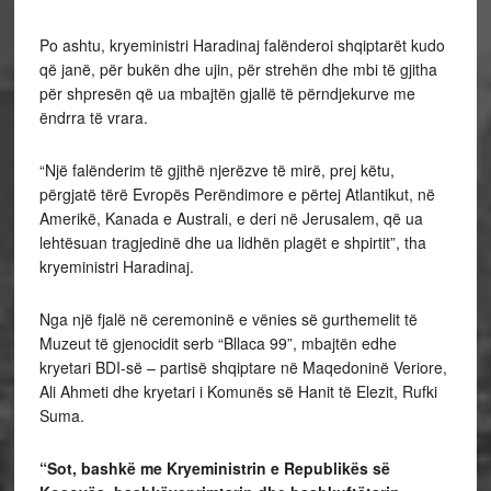
Po ashtu, kryeministri Haradinaj falënderoi shqiptarët kudo
që janë, për bukën dhe ujin, për strehën dhe mbi të gjitha
për shpresën që ua mbajtën gjallë të përndjekurve me
ëndrra të vrara.
“Një falënderim të gjithë njerëzve të mirë, prej këtu,
përgjatë tërë Evropës Perëndimore e përtej Atlantikut, në
Amerikë, Kanada e Australi, e deri në Jerusalem, që ua
lehtësuan tragjedinë dhe ua lidhën plagët e shpirtit”, tha
kryeministri Haradinaj.
Nga një fjalë në ceremoninë e vënies së gurthemelit të
Muzeut të gjenocidit serb “Bllaca 99”, mbajtën edhe
kryetari BDI-së – partisë shqiptare në Maqedoninë Veriore,
Ali Ahmeti dhe kryetari i Komunës së Hanit të Elezit, Rufki
Suma.
“Sot, bashkë me Kryeministrin e Republikës së