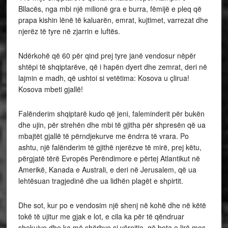
Bllacës, nga mbi një milionë gra e burra, fëmijë e pleq që
prapa kishin lënë të kaluarën, emrat, kujtimet, varrezat dhe
njerëz të tyre në zjarrin e luftës.
Ndërkohë që 60 për qind prej tyre janë vendosur nëpër
shtëpi të shqiptarëve, që i hapën dyert dhe zemrat, deri në
lajmin e madh, që ushtoi si vetëtima: Kosova u çlirua!
Kosova mbeti gjallë!
Falënderim shqiptarë kudo që jeni, faleminderit për bukën
dhe ujin, për strehën dhe mbi të gjitha për shpresën që ua
mbajtët gjallë të përndjekurve me ëndrra të vrara. Po
ashtu, një falënderim të gjithë njerëzve të mirë, prej këtu,
përgjatë tërë Evropës Perëndimore e përtej Atlantikut në
Amerikë, Kanada e Australi, e deri në Jerusalem, që ua
lehtësuan tragjedinë dhe ua lidhën plagët e shpirtit.
Dhe sot, kur po e vendosim një shenj në kohë dhe në këtë
tokë të ujitur me gjak e lot, e cila ka për të qëndruar
shekujve dhe ka më shërbye si vërejtje, që bota e lirë mos