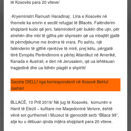
të Kosovës para 20 viteve/
-Kryeministri Ramush Haradinaj: Liria e Kosovës në
themele ka emrin e secilit refugjat të Bllacës. Falënderim
shqiptarë kudo që jeni, faleminderit për bukën dhe ujin, për
strehën dhe mbi të gjitha për shpresën që ua mbajtët gjallë
të përndjekurve me ëndrra të vrara. Po ashtu, një
falënderim të gjithë njerëzve të mirë, prej këtu, përgjatë
tërë Evropës Perëndimore e përtej Atlantikut në Amerikë,
Kanada e Australi, e deri në Jerusalem, që ua lehtësuan
tragjedinë dhe ua lidhën plagët e shpirtit/
Gazeta DIELLI nga korrespondenti në Kosovë Behlul
Jashari
BLLACË, 10 Prill 2019/ Në jug të Kosovës, komunën e
Hanit të Elezit – kufitare me Maqedoninë Veriore, është
vënë sot gurthemeli i Muzeut të gjenocidit serb “Bllaca 99”,
atje ku u dëbuan qinda mijëra shqiptarë para 20 viteve.