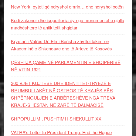
New York, qyteti që ndryshoi emrin… dhe ndryshoi botën
Kodi zakonor dhe isopolifonia dy nga monumentet e gjalla
madhështore të antikitetit shqiptar
Kryetari i Vatrës Dr. Elmi Berisha zhvilloi takim në
Akademinë e Shkencave dhe të Arteve të Kosovës
ÇËSHTJA ÇAME NË PARLAMENTIN E SHQIPËRISË
NË VITIN 1921
300 VJET KUJTESË DHE IDENTITET-TRYEZË E
RRUMBULLAKËT NË OSTROS TË KRAJËS PËR
SHPËRNGULJEN E ARBËRESHËVE NGA TREVA
KRAJË-SHESTAN NË ZARË TË DALMACISË
SHPOPULLIMI, PUSHTIMI I SHEKULLIT XXI
VATRA’s Letter to President Trump: End the Hague