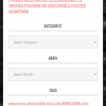
TARIFËS POSTARE NË HISTORINË E POSTËS
SHQIPTARE
KATEGORITË
Kategoritë
ARKIV
Arkiv
TAGS
arben llalla
alfons Grishaj
Anton Cefa
asllan
albano kolonjari