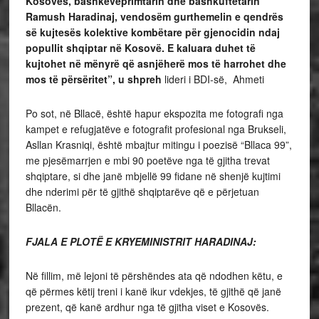
Kosovës, bashkëveprimtarin dhe bashkuftëtarin
Ramush Haradinaj, vendosëm gurthemelin e qendrës
së kujtesës kolektive kombëtare për gjenocidin ndaj
popullit shqiptar në Kosovë. E kaluara duhet të
kujtohet në mënyrë që asnjëherë mos të harrohet dhe
mos të përsëritet”, u shpreh
lideri i BDI-së, Ahmeti
Po sot, në Bllacë, është hapur ekspozita me fotografi nga
kampet e refugjatëve e fotografit profesional nga Brukseli,
Asllan Krasniqi, është mbajtur mitingu i poezisë “Bllaca 99”,
me pjesëmarrjen e mbi 90 poetëve nga të gjitha trevat
shqiptare, si dhe janë mbjellë 99 fidane në shenjë kujtimi
dhe nderimi për të gjithë shqiptarëve që e përjetuan
Bllacën.
FJALA E PLOTË E KRYEMINISTRIT HARADINAJ:
Në fillim, më lejoni të përshëndes ata që ndodhen këtu, e
që përmes këtij treni i kanë ikur vdekjes, të gjithë që janë
prezent, që kanë ardhur nga të gjitha viset e Kosovës.