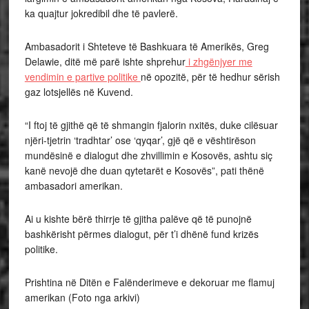
ka quajtur jokredibil dhe të pavlerë.
Ambasadorit i Shteteve të Bashkuara të Amerikës, Greg
Delawie, ditë më parë ishte shprehur
i zhgënjyer me
vendimin e partive politike
në opozitë, për të hedhur sërish
gaz lotsjellës në Kuvend.
“I ftoj të gjithë që të shmangin fjalorin nxitës, duke cilësuar
njëri-tjetrin ‘tradhtar’ ose ‘qyqar’, gjë që e vështirëson
mundësinë e dialogut dhe zhvillimin e Kosovës, ashtu siç
kanë nevojë dhe duan qytetarët e Kosovës”, pati thënë
ambasadori amerikan.
Ai u kishte bërë thirrje të gjitha palëve që të punojnë
bashkërisht përmes dialogut, për t’i dhënë fund krizës
politike.
Prishtina në Ditën e Falënderimeve e dekoruar me flamuj
amerikan (Foto nga arkivi)