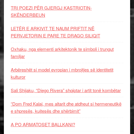
TRI POEZI PËR GJERGJ KASTRIOTIN-
SKËNDERBEUN
LETËR E ARKIVIT TE NAUM PRIFTIT NË
PERVJETORIN E PARE TE DRAGO SILIQIT
Oxhaku, nga elementi arkitektonik te simboli i trungut
familjar
Arbëreshët si model evropian i mbrojtjes së identitetit
kulturor
Sali Shijaku, “Diego Rivera” shqiptar i artit tonë kombëtar
“Dom Fred Kalaj, mes altarit dhe atdheut si hermeneutikë
e shpresës, kujtesës dhe shërbimit”
A PO ARMATOSET BALLKANI?