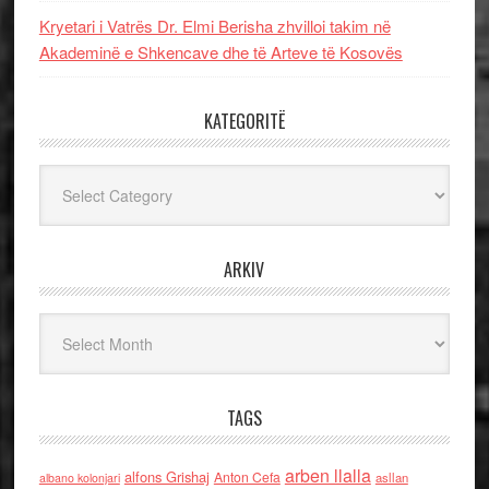
Kryetari i Vatrës Dr. Elmi Berisha zhvilloi takim në
Akademinë e Shkencave dhe të Arteve të Kosovës
KATEGORITË
Kategoritë
ARKIV
Arkiv
TAGS
arben llalla
alfons Grishaj
Anton Cefa
asllan
albano kolonjari