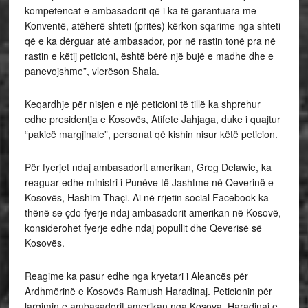
kompetencat e ambasadorit që i ka të garantuara me
Konventë, atëherë shteti (pritës) kërkon sqarime nga shteti
që e ka dërguar atë ambasador, por në rastin tonë pra në
rastin e këtij peticioni, është bërë një bujë e madhe dhe e
panevojshme”, vlerëson Shala.
Keqardhje për nisjen e një peticioni të tillë ka shprehur
edhe presidentja e Kosovës, Atifete Jahjaga, duke i quajtur
“pakicë margjinale”, personat që kishin nisur këtë peticion.
Për fyerjet ndaj ambasadorit amerikan, Greg Delawie, ka
reaguar edhe ministri i Punëve të Jashtme në Qeverinë e
Kosovës, Hashim Thaçi. Ai në rrjetin social Facebook ka
thënë se çdo fyerje ndaj ambasadorit amerikan në Kosovë,
konsiderohet fyerje edhe ndaj popullit dhe Qeverisë së
Kosovës.
Reagime ka pasur edhe nga kryetari i Aleancës për
Ardhmërinë e Kosovës Ramush Haradinaj. Peticionin për
largimin e ambasadorit amerikan nga Kosova, Haradinaj e