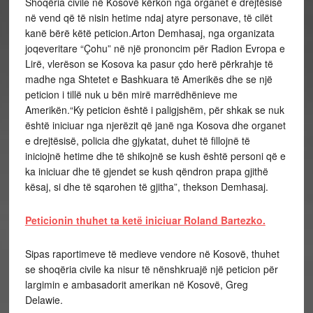
Shoqëria civile në Kosovë kërkon nga organet e drejtësisë
në vend që të nisin hetime ndaj atyre personave, të cilët
kanë bërë këtë peticion.Arton Demhasaj, nga organizata
joqeveritare “Çohu” në një prononcim për Radion Evropa e
Lirë, vlerëson se Kosova ka pasur çdo herë përkrahje të
madhe nga Shtetet e Bashkuara të Amerikës dhe se një
peticion i tillë nuk u bën mirë marrëdhënieve me
Amerikën.“Ky peticion është i paligjshëm, për shkak se nuk
është iniciuar nga njerëzit që janë nga Kosova dhe organet
e drejtësisë, policia dhe gjykatat, duhet të fillojnë të
iniciojnë hetime dhe të shikojnë se kush është personi që e
ka iniciuar dhe të gjendet se kush qëndron prapa gjithë
kësaj, si dhe të sqarohen të gjitha”, thekson Demhasaj.
Peticionin thuhet ta ketë iniciuar Roland Bartezko.
Sipas raportimeve të medieve vendore në Kosovë, thuhet
se shoqëria civile ka nisur të nënshkruajë një peticion për
largimin e ambasadorit amerikan në Kosovë, Greg
Delawie.