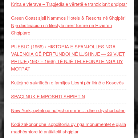
Kriza e vlerave – Tragjedia e vërtetë e tranzicionit shqiptar
Green Coast sjell Nammos Hotels & Resorts në Shqipëri:
Një destinacion i ri lifestyle merr formë në Rivierën
Shqiptare
PUEBLO (1966) / HISTORIA E SPANJOLLES NGA
VALENCIA QË PËRFUNDOI NË LUSHNJE — 29 VJET
PRITJE (1937 – 1966) TË NJË TELEFONATE NGA DY
MOTRAT
Kujtojmë sakrificën e familjes Lleshi për lirinë e Kosovës
SPAÇI NUK E MPOSHTI SHPIRTIN
New York, qyteti që ndryshoi emrin… dhe ndryshoi botën
Kodi zakonor dhe isopolifonia dy nga monumentet e gjalla
madhështore të antikitetit shqiptar