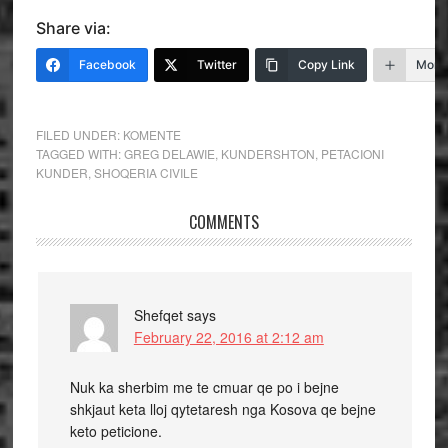
Share via:
Facebook
Twitter
Copy Link
More
FILED UNDER:
KOMENTE
TAGGED WITH:
GREG DELAWIE
,
KUNDERSHTON
,
PETACIONI
KUNDER
,
SHOQERIA CIVILE
COMMENTS
Shefqet
says
February 22, 2016 at 2:12 am
Nuk ka sherbim me te cmuar qe po i bejne
shkjaut keta lloj qytetaresh nga Kosova qe bejne
keto peticione.