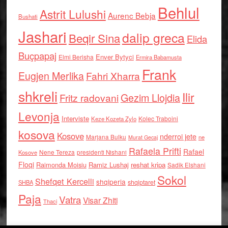
Behlul
Astrit Lulushi
Aurenc Bebja
Bushati
Jashari
dalip greca
Beqir Sina
Elida
Buçpapaj
Enver Bytyci
Elmi Berisha
Ermira Babamusta
Frank
Eugjen Merlika
Fahri Xharra
shkreli
Ilir
Gezim Llojdia
Fritz radovani
Levonja
Interviste
Kolec Traboini
Keze Kozeta Zylo
kosova
Kosove
nderroi jete
Marjana Bulku
ne
Murat Gecaj
Rafaela Prifti
Rafael
Nene Tereza
Kosove
presidenti Nishani
Floqi
Raimonda Moisiu
Ramiz Lushaj
reshat kripa
Sadik Elshani
Sokol
Shefqet Kercelli
shqiperia
shqiptaret
SHBA
Paja
Vatra
Visar Zhiti
Thaci