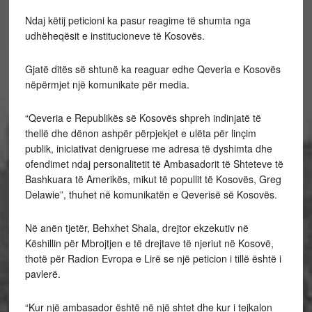
Ndaj këtij peticioni ka pasur reagime të shumta nga
udhëheqësit e institucioneve të Kosovës.
Gjatë ditës së shtunë ka reaguar edhe Qeveria e Kosovës
nëpërmjet një komunikate për media.
“Qeveria e Republikës së Kosovës shpreh indinjatë të
thellë dhe dënon ashpër përpjekjet e ulëta për linçim
publik, iniciativat denigruese me adresa të dyshimta dhe
ofendimet ndaj personalitetit të Ambasadorit të Shteteve të
Bashkuara të Amerikës, mikut të popullit të Kosovës, Greg
Delawie”, thuhet në komunikatën e Qeverisë së Kosovës.
Në anën tjetër, Behxhet Shala, drejtor ekzekutiv në
Këshillin për Mbrojtjen e të drejtave të njeriut në Kosovë,
thotë për Radion Evropa e Lirë se një peticion i tillë është i
pavlerë.
“Kur një ambasador është në një shtet dhe kur i tejkalon