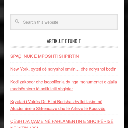
ARTIKUJT E FUNDIT
SPAÇI NUK E MPOSHTI SHPIRTIN
New York, qyteti që ndryshoi emrin… dhe ndryshoi botën
Kodi zakonor dhe isopolifonia dy nga monumentet e gjalla
madhështore të antikitetit shqiptar
Kryetari i Vatrës Dr. Elmi Berisha zhvilloi takim në
Akademinë e Shkencave dhe të Arteve të Kosovës
ÇËSHTJA ÇAME NË PARLAMENTIN E SHQIPËRISË
NË VITIN 1921