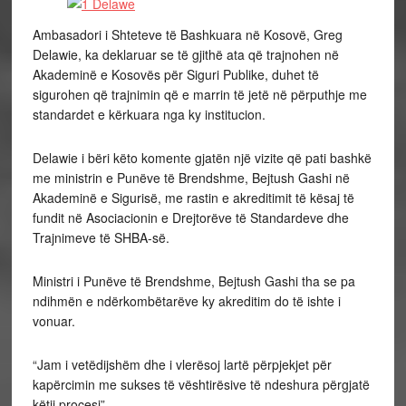
Ambasadori i Shteteve të Bashkuara në Kosovë, Greg
Delawie, ka deklaruar se të gjithë ata që trajnohen në
Akademinë e Kosovës për Siguri Publike, duhet të
sigurohen që trajnimin që e marrin të jetë në përputhje me
standardet e kërkuara nga ky institucion.
Delawie i bëri këto komente gjatën një vizite që pati bashkë
me ministrin e Punëve të Brendshme, Bejtush Gashi në
Akademinë e Sigurisë, me rastin e akreditimit të kësaj të
fundit në Asociacionin e Drejtorëve të Standardeve dhe
Trajnimeve të SHBA-së.
Ministri i Punëve të Brendshme, Bejtush Gashi tha se pa
ndihmën e ndërkombëtarëve ky akreditim do të ishte i
vonuar.
“Jam i vetëdijshëm dhe i vlerësoj lartë përpjekjet për
kapërcimin me sukses të vështirësive të ndeshura përgjatë
këtij procesi”.