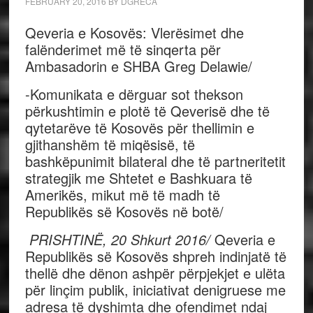
FEBRUARY 20, 2016
BY
DGRECA
Qeveria e Kosovës: Vlerësimet dhe
falënderimet më të sinqerta për
Ambasadorin e SHBA Greg Delawie/
-Komunikata e dërguar sot thekson
përkushtimin e plotë të Qeverisë dhe të
qytetarëve të Kosovës për thellimin e
gjithanshëm të miqësisë, të
bashkëpunimit bilateral dhe të partneritetit
strategjik me Shtetet e Bashkuara të
Amerikës, mikut më të madh të
Republikës së Kosovës në botë/
PRISHTINË
, 20
S
hkurt
2016/
Qeveria e
Republikës së Kosovës shpreh indinjatë të
thellë dhe dënon ashpër përpjekjet e ulëta
për linçim publik, iniciativat denigruese me
adresa të dyshimta dhe ofendimet ndaj