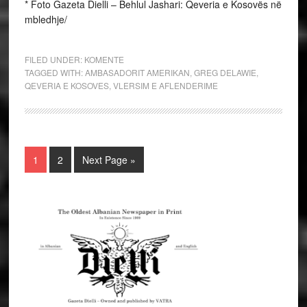
* Foto Gazeta Dielli – Behlul Jashari: Qeveria e Kosovës në
mbledhje/
FILED UNDER:
KOMENTE
TAGGED WITH:
AMBASADORIT AMERIKAN
,
GREG DELAWIE
,
QEVERIA E KOSOVES
,
VLERSIM E AFLENDERIME
1
2
Next Page »