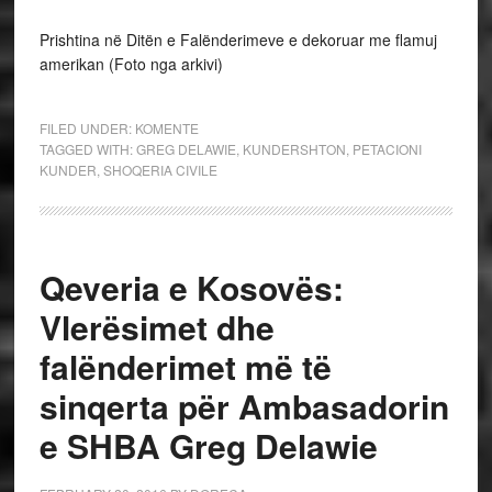
Prishtina në Ditën e Falënderimeve e dekoruar me flamuj
amerikan (Foto nga arkivi)
FILED UNDER:
KOMENTE
TAGGED WITH:
GREG DELAWIE
,
KUNDERSHTON
,
PETACIONI
KUNDER
,
SHOQERIA CIVILE
Qeveria e Kosovës:
Vlerësimet dhe
falënderimet më të
sinqerta për Ambasadorin
e SHBA Greg Delawie