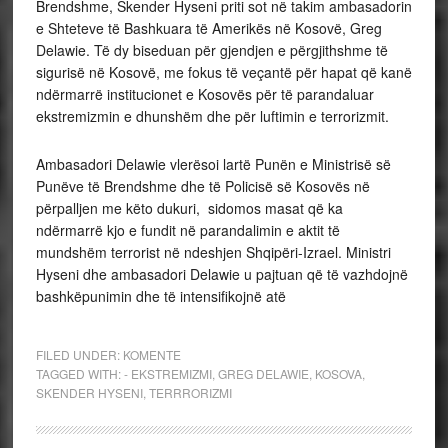
Brendshme, Skender Hyseni priti sot në takim ambasadorin
e Shteteve të Bashkuara të Amerikës në Kosovë, Greg
Delawie. Të dy biseduan për gjendjen e përgjithshme të
sigurisë në Kosovë, me fokus të veçantë për hapat që kanë
ndërmarrë institucionet e Kosovës për të parandaluar
ekstremizmin e dhunshëm dhe për luftimin e terrorizmit.
Ambasadori Delawie vlerësoi lartë Punën e Ministrisë së
Punëve të Brendshme dhe të Policisë së Kosovës në
përpalljen me këto dukuri, sidomos masat që ka
ndërmarrë kjo e fundit në parandalimin e aktit të
mundshëm terrorist në ndeshjen Shqipëri-Izrael. Ministri
Hyseni dhe ambasadori Delawie u pajtuan që të vazhdojnë
bashkëpunimin dhe të intensifikojnë atë
FILED UNDER:
KOMENTE
TAGGED WITH:
- EKSTREMIZMI
,
GREG DELAWIE
,
KOSOVA
,
SKENDER HYSENI
,
TERRRORIZMI