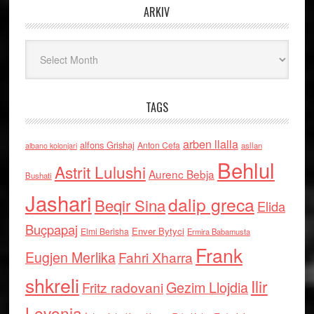
ARKIV
Arkiv
TAGS
arben llalla
alfons Grishaj
Anton Cefa
asllan
albano kolonjari
Behlul
Astrit Lulushi
Aurenc Bebja
Bushati
Jashari
dalip greca
Beqir Sina
Elida
Buçpapaj
Enver Bytyci
Elmi Berisha
Ermira Babamusta
Frank
Eugjen Merlika
Fahri Xharra
shkreli
Ilir
Gezim Llojdia
Fritz radovani
Levonja