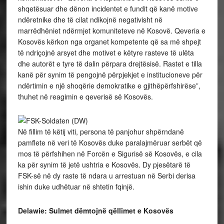
shqetësuar dhe dënon incidentet e fundit që kanë motive
ndëretnike dhe të cilat ndikojnë negativisht në
marrëdhëniet ndërmjet komuniteteve në Kosovë. Qeveria e
Kosovës kërkon nga organet kompetente që sa më shpejt
të ndriçojnë arsyet dhe motivet e këtyre rasteve të ulëta
dhe autorët e tyre të dalin përpara drejtësisë. Rastet e tilla
kanë për synim të pengojnë përpjekjet e institucioneve për
ndërtimin e një shoqërie demokratike e gjithëpërfshirëse”,
thuhet në reagimin e qeverisë së Kosovës.
Në fillim të këtij viti, persona të panjohur shpërndanë
pamflete në veri të Kosovës duke paralajmëruar serbët që
mos të përfshihen në Forcën e Sigurisë së Kosovës, e cila
ka për synim të jetë ushtria e Kosovës. Dy pjesëtarë të
FSK-së në dy raste të ndara u arrestuan në Serbi derisa
ishin duke udhëtuar në shtetin fqinjë.
Delawie: Sulmet dëmtojnë qëllimet e Kosovës