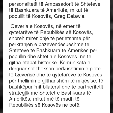
personalitetit të Ambasadorit të Shteteve
të Bashkuara të Amerikës, mikut të
popullit të Kosovës, Greg Delawie.
Qeveria e Kosovës, në emër të
qytetarëve të Republikës së Kosovës,
shpreh mirënjohje të përjetshme për
përkrahjen e pazëvendësueshme të
Shteteve të Bashkuara të Amerikës për
popullin dhe shtetin e Kosovës, në të
gjitha etapat historike. Komunikata e
dërguar sot thekson përkushtimin e plotë
të Qeverisë dhe të qytetarëve të Kosovës
për thellimin e gjithanshëm të miqësisë, të
bashkëpunimit bilateral dhe të partneritetit
strategjik me Shtetet e Bashkuara të
Amerikës, mikut më të madh të
Republikës së Kosovës në botë.