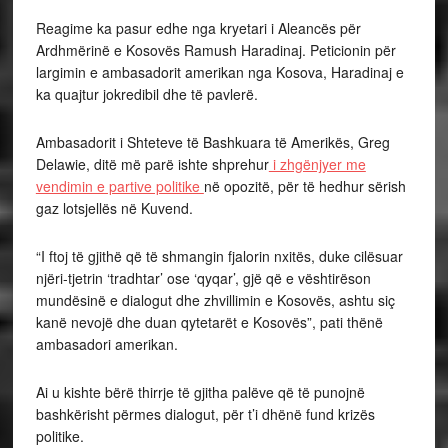
Reagime ka pasur edhe nga kryetari i Aleancës për
Ardhmërinë e Kosovës Ramush Haradinaj. Peticionin për
largimin e ambasadorit amerikan nga Kosova, Haradinaj e
ka quajtur jokredibil dhe të pavlerë.
Ambasadorit i Shteteve të Bashkuara të Amerikës, Greg
Delawie, ditë më parë ishte shprehur
i zhgënjyer me
vendimin e partive politike
në opozitë, për të hedhur sërish
gaz lotsjellës në Kuvend.
“I ftoj të gjithë që të shmangin fjalorin nxitës, duke cilësuar
njëri-tjetrin ‘tradhtar’ ose ‘qyqar’, gjë që e vështirëson
mundësinë e dialogut dhe zhvillimin e Kosovës, ashtu siç
kanë nevojë dhe duan qytetarët e Kosovës”, pati thënë
ambasadori amerikan.
Ai u kishte bërë thirrje të gjitha palëve që të punojnë
bashkërisht përmes dialogut, për t’i dhënë fund krizës
politike.