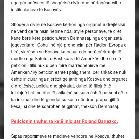
nga përfaqësues të shoqërisë civile dhe përfaqësuesit e
institucioneve të Kosovës.
Shoqëria civile në Kosovë kërkon nga organet e drejtësisë
në vend që të nisin hetime ndaj atyre personave, të cilët
kanë bërë këtë peticion.Arton Demhasaj, nga organizata
joqeveritare “Çohu” në një prononcim për Radion Evropa e
Lirë, vlerëson se Kosova ka pasur çdo herë përkrahje të
madhe nga Shtetet e Bashkuara të Amerikës dhe se një
peticion i tillë nuk u bën mirë marrëdhënieve me
Amerikën.“Ky peticion është i paligjshëm, për shkak se nuk
është iniciuar nga njerëzit që janë nga Kosova dhe organet
e drejtësisë, policia dhe gjykatat, duhet të fillojnë të
iniciojnë hetime dhe të shikojnë se kush është personi që e
ka iniciuar dhe të gjendet se kush qëndron prapa gjithë
kësaj, si dhe të sqarohen të gjitha”, thekson Demhasaj.
Peticionin thuhet ta ketë iniciuar Roland Bartezko.
Sipas raportimeve të medieve vendore në Kosovë, thuhet