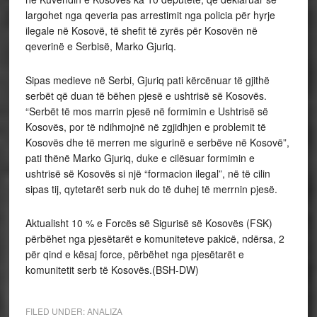
largohet nga qeveria pas arrestimit nga policia për hyrje
ilegale në Kosovë, të shefit të zyrës për Kosovën në
qeverinë e Serbisë, Marko Gjuriq.
Sipas medieve në Serbi, Gjuriq pati kërcënuar të gjithë
serbët që duan të bëhen pjesë e ushtrisë së Kosovës.
“Serbët të mos marrin pjesë në formimin e Ushtrisë së
Kosovës, por të ndihmojnë në zgjidhjen e problemit të
Kosovës dhe të merren me sigurinë e serbëve në Kosovë”,
pati thënë Marko Gjuriq, duke e cilësuar formimin e
ushtrisë së Kosovës si një “formacion ilegal”, në të cilin
sipas tij, qytetarët serb nuk do të duhej të merrnin pjesë.
Aktualisht 10 % e Forcës së Sigurisë së Kosovës (FSK)
përbëhet nga pjesëtarët e komuniteteve pakicë, ndërsa, 2
për qind e kësaj force, përbëhet nga pjesëtarët e
komunitetit serb të Kosovës.(BSH-DW)
FILED UNDER:
ANALIZA