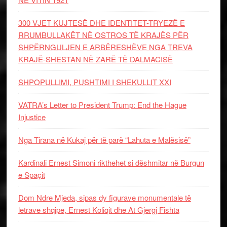
300 VJET KUJTESË DHE IDENTITET-TRYEZË E
RRUMBULLAKËT NË OSTROS TË KRAJËS PËR
SHPËRNGULJEN E ARBËRESHËVE NGA TREVA
KRAJË-SHESTAN NË ZARË TË DALMACISË
SHPOPULLIMI, PUSHTIMI I SHEKULLIT XXI
VATRA’s Letter to President Trump: End the Hague
Injustice
Nga Tirana në Kukaj për të parë “Lahuta e Malësisë”
Kardinali Ernest Simoni rikthehet si dëshmitar në Burgun
e Spaçit
Dom Ndre Mjeda, sipas dy figurave monumentale të
letrave shqipe, Ernest Koliqit dhe At Gjergj Fishta