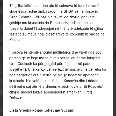
Të gjitha këto raste dhe ato të sulmeve të fundit e kanë
shqetësuar edhe ambasadorin e SHBA-së në Kosovë,
Greg Delawie, i cili pas një takimi që zhvilloi për këtë
çështje me kryeministrin Ramush Haradinaj, tha se
“qeveria duhet t’i adresojnë në mënyrë adekuate të gjitha
rastet e sulmeve ndaj pjesëtarëve të komunitetit pakicë në
Kosovë”.
“Kosova është një shoqëri multietnike dhe varet nga çdo
person që të bëjë më të mirën për të jetuar me fqinjët e
tyre. Çdokush ka përgjegjësi për të jetuar në paqe me
fqinjët e tij. Unë kërkoj që njerëzit të mos lejojnë që retorika
nga qarqet e tjera t’i nxisë në sjellje negative apo edhe
kriminale. Kjo vetëm se e lëndon Kosovën dhe i dëmton
qëllimet e saj për të ardhmen e secilit qytetar të Kosovës”,
citojnë mediet lokale ambasadorin amerikan, Greg
Delawie.
Lista Srpska konsultohet me Vuçiqin