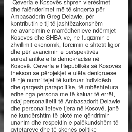
Qeveria e Kosovës shpreh vlerësimet
dhe falënderimet më të sinqerta për
Ambasadorin Greg Delawie, për
kontributin e tij të jashtëzakonshëm
në avancimin e marrëdhënieve ndërmjet
Kosovës dhe SHBA-ve, në fuqizimin e
zhvillimit ekonomik, forcimin e shtetit ligjor
dhe për avancimin e perspektivës
euroatlantike e të demokracisë në
Kosovë. Qeveria e Republikës së Kosovës
thekson se përpjekjet e ulëta denigruese
të një numri tejet të kufizuar individësh
dhe qarqesh parapolitike, të mbështetura
edhe nga persona me të kaluar të errët,
ndaj personalitetit të Ambasadorit Delawie
dhe personaliteteve tjera në Kosovë, janë
në kundërshtim të plotë me qëndrimin
unanim dhe respektin e palëkundshëm të
qytetarëve dhe të skenës politike