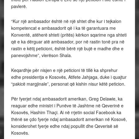
pavlerë.
“Kur një ambasador është në një shtet dhe kur i tejkalon
kompetencat e ambasadorit që i ka të garantuara me
Konventë, atëherë shteti (pritës) kërkon sqarime nga shteti
që e ka dërguar atë ambasador, por në rastin tonë pra në
rastin e këtij peticioni, është bërë një bujë e madhe dhe e
panevojshme”, vlerëson Shala.
Keqardhje për nisjen e një peticioni të tillë ka shprehur
edhe presidentja e Kosovës, Atifete Jahjaga, duke i quajtur
“pakicë margjinale”, personat që kishin nisur këtë peticion.
Për fyerjet ndaj ambasadorit amerikan, Greg Delawie, ka
reaguar edhe ministri i Punëve të Jashtme në Qeverinë e
Kosovës, Hashim Thaçi. Ai në rrjetin social Facebook ka
thënë se çdo fyerje ndaj ambasadorit amerikan në Kosovë,
konsiderohet fyerje edhe ndaj popullit dhe Qeverisë së
Kosovës.