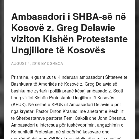
Ambasadori i SHBA-së në
Kosovë z. Greg Delawie
viziton Kishën Protestante
Ungjillore të Kosovës
AUGUST 4, 2016
BY
DGRECA
Prishtinë, 4 gusht 2016 -I nderuari ambasador i Shteteve të
Bashkuara të Amerikës në Kosovë z. Greg Delawie së
bashku me zyrtarin politik pranë kësaj ambasade z. Scott
Lang vizitoi Kishën Protestante Ungjillore të Kosovës
(KPUK). Në selinë e KPUK-ut Ambasadori Delawie u prit
nga kryetari Pastor Driton Krasniqi me anëtarët e Këshillit
të Shërbestarëve pastorët Femi Cakolli dhe John Chesnut.
Ambasadori u interesua për fushëveprimin, angazhimin e
Komunitetit Protestant në shoqërinë kosovare dhe
marrëdhëniet mes KPUK-ut me shtetin dhe rolin e saj në