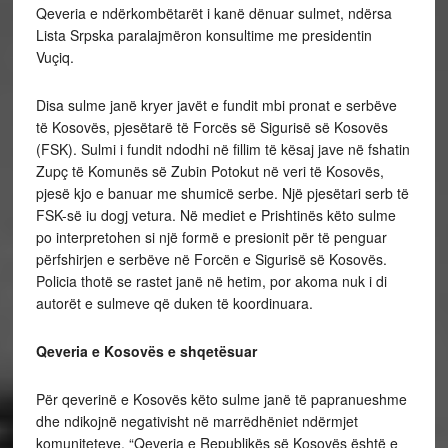
Qeveria e ndërkombëtarët i kanë dënuar sulmet, ndërsa
Lista Srpska paralajmëron konsultime me presidentin
Vuçiq.
Disa sulme janë kryer javët e fundit mbi pronat e serbëve
të Kosovës, pjesëtarë të Forcës së Sigurisë së Kosovës
(FSK). Sulmi i fundit ndodhi në fillim të kësaj jave në fshatin
Zupç të Komunës së Zubin Potokut në veri të Kosovës,
pjesë kjo e banuar me shumicë serbe. Një pjesëtari serb të
FSK-së iu dogj vetura. Në mediet e Prishtinës këto sulme
po interpretohen si një formë e presionit për të penguar
përfshirjen e serbëve në Forcën e Sigurisë së Kosovës.
Policia thotë se rastet janë në hetim, por akoma nuk i di
autorët e sulmeve që duken të koordinuara.
Qeveria e Kosovës e shqetësuar
Për qeverinë e Kosovës këto sulme janë të papranueshme
dhe ndikojnë negativisht në marrëdhëniet ndërmjet
komuniteteve. “Qeveria e Republikës së Kosovës është e