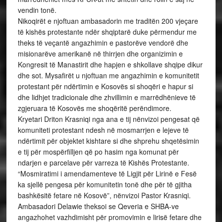
vendin tonë.
Nikoqirët e njoftuan ambasadorin me traditën 200 vjeçare
të kishës protestante ndër shqiptarë duke përmendur me
theks të veçantë angazhimin e pastorëve vendorë dhe
misionarëve amerikanë në thirrjen dhe organizimin e
Kongresit të Manastirit dhe hapjen e shkollave shqipe dikur
dhe sot. Mysafirët u njoftuan me angazhimin e komunitetit
protestant për ndërtimin e Kosovës si shoqëri e hapur si
dhe lidhjet tradicionale dhe zhvillimin e marrëdhënieve të
zgjeruara të Kosovës me shoqëritë perëndimore.
Kryetari Driton Krasniqi nga ana e tij nënvizoi pengesat që
komuniteti protestant ndesh në mosmarrjen e lejeve të
ndërtimit për objektet kishtare si dhe shprehu shqetësimin
e tij për mospërfilljen që po hasim nga komunat për
ndarjen e parcelave për varreza të Kishës Protestante.
“Mosmiratimi i amendamenteve të Ligjit për Lirinë e Fesë
ka sjellë pengesa për komunitetin tonë dhe për të gjitha
bashkësitë fetare në Kosovë”, nënvizoi Pastor Krasniqi.
Ambasadori Delawie theksoi se Qeveria e SHBA-ve
angazhohet vazhdimisht për promovimin e lirisë fetare dhe