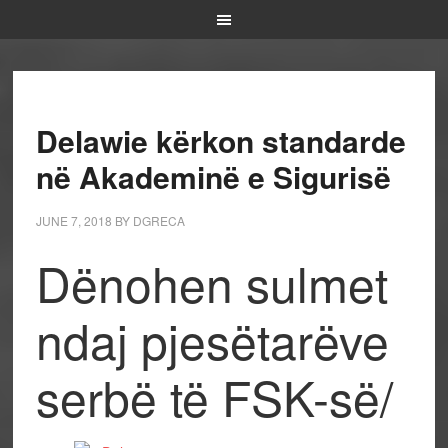
Delawie kërkon standarde
në Akademinë e Sigurisë
JUNE 7, 2018
BY
DGRECA
Dënohen sulmet
ndaj pjesëtarëve
serbë të FSK-së/