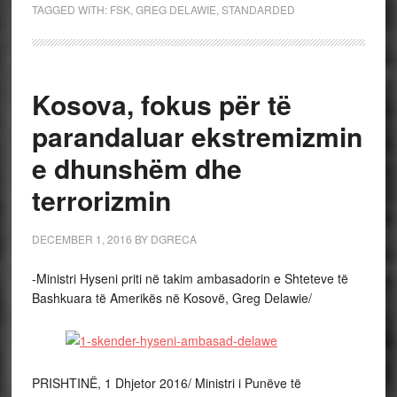
TAGGED WITH:
FSK
,
GREG DELAWIE
,
STANDARDED
Kosova, fokus për të
parandaluar ekstremizmin
e dhunshëm dhe
terrorizmin
DECEMBER 1, 2016
BY
DGRECA
-Ministri Hyseni priti në takim ambasadorin e Shteteve të
Bashkuara të Amerikës në Kosovë, Greg Delawie/
PRISHTINË, 1 Dhjetor 2016/ Ministri i Punëve të