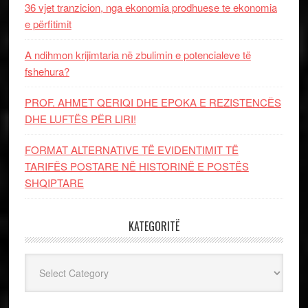
36 vjet tranzicion, nga ekonomia prodhuese te ekonomia
e përfitimit
A ndihmon krijimtaria në zbulimin e potencialeve të
fshehura?
PROF. AHMET QERIQI DHE EPOKA E REZISTENCЁS
DHE LUFTЁS PЁR LIRI!
FORMAT ALTERNATIVE TË EVIDENTIMIT TË
TARIFËS POSTARE NË HISTORINË E POSTËS
SHQIPTARE
KATEGORITË
Kategoritë