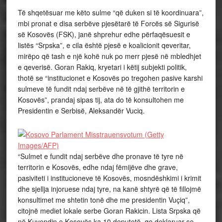
Të shqetësuar me këto sulme “që duken si të koordinuara”,
mbi pronat e disa serbëve pjesëtarë të Forcës së Sigurisë
së Kosovës (FSK), janë shprehur edhe përfaqësuesit e
listës “Srpska”, e cila është pjesë e koalicionit qeveritar,
mirëpo që tash e një kohë nuk po merr pjesë në mbledhjet
e qeverisë. Goran Rakiq, kryetari i këtij subjekti politik,
thotë se “institucionet e Kosovës po tregohen pasive karshi
sulmeve të fundit ndaj serbëve në të gjithë territorin e
Kosovës”, prandaj sipas tij, ata do të konsultohen me
Presidentin e Serbisë, Aleksandër Vuciq.
“Sulmet e fundit ndaj serbëve dhe pronave të tyre në
territorin e Kosovës, edhe ndaj fëmijëve dhe grave,
pasiviteti i institucioneve të Kosovës, mosndëshkimi i krimit
dhe sjellja injoruese ndaj tyre, na kanë shtyrë që të fillojmë
konsultimet me shtetin tonë dhe me presidentin Vuçiq”,
citojnë mediet lokale serbe Goran Rakicin. Lista Srpska që
në Kuvendin e Kosovës ka 10 deputetë, qe deklaruar se