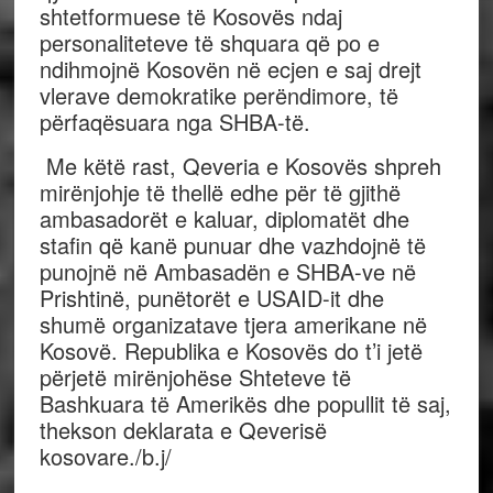
shtetformuese të Kosovës ndaj
personaliteteve të shquara që po e
ndihmojnë Kosovën në ecjen e saj drejt
vlerave demokratike perëndimore, të
përfaqësuara nga SHBA-të.
Me këtë rast, Qeveria e Kosovës shpreh
mirënjohje të thellë edhe për të gjithë
ambasadorët e kaluar, diplomatët dhe
stafin që kanë punuar dhe vazhdojnë të
punojnë në Ambasadën e SHBA-ve në
Prishtinë, punëtorët e USAID-it dhe
shumë organizatave tjera amerikane në
Kosovë. Republika e Kosovës do t’i jetë
përjetë mirënjohëse Shteteve të
Bashkuara të Amerikës dhe popullit të saj,
thekson deklarata e Qeverisë
kosovare./b.j/