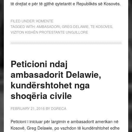
të drejtat e për të gjithë qytetarët e Republikës së Kosovës.
FILED UNDER:
KOMENTE
TAGGED WITH:
AMBASADORI
,
GREG DELAWIE
,
TE KOSOVES
,
VIZITON KISHËN PROTESTANTE UNGJILLORE
Peticioni ndaj
ambasadorit Delawie,
kundërshtohet nga
shoqëria civile
FEBRUARY 21, 2016
BY
DGRECA
Peticioni i iniciuar për largimin e ambasadorit amerikan në
Kosovë, Greg Delawie, po vazhdon të kundërshtohet edhe