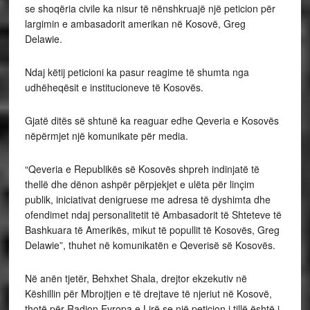
se shoqëria civile ka nisur të nënshkruajë një peticion për
largimin e ambasadorit amerikan në Kosovë, Greg
Delawie.
Ndaj këtij peticioni ka pasur reagime të shumta nga
udhëheqësit e institucioneve të Kosovës.
Gjatë ditës së shtunë ka reaguar edhe Qeveria e Kosovës
nëpërmjet një komunikate për media.
“Qeveria e Republikës së Kosovës shpreh indinjatë të
thellë dhe dënon ashpër përpjekjet e ulëta për linçim
publik, iniciativat denigruese me adresa të dyshimta dhe
ofendimet ndaj personalitetit të Ambasadorit të Shteteve të
Bashkuara të Amerikës, mikut të popullit të Kosovës, Greg
Delawie”, thuhet në komunikatën e Qeverisë së Kosovës.
Në anën tjetër, Behxhet Shala, drejtor ekzekutiv në
Këshillin për Mbrojtjen e të drejtave të njeriut në Kosovë,
thotë për Radion Evropa e Lirë se një peticion i tillë është i