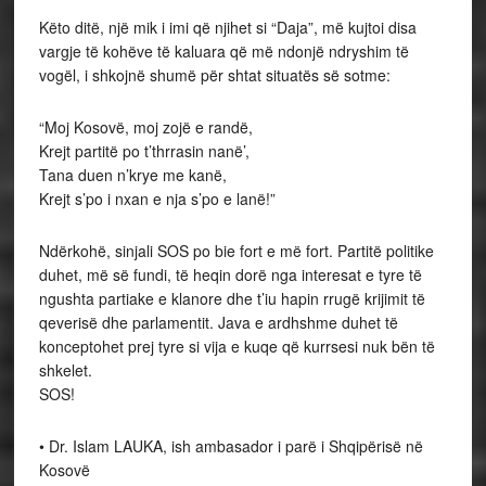
Këto ditë, një mik i imi që njihet si “Daja”, më kujtoi disa
vargje të kohëve të kaluara që më ndonjë ndryshim të
vogël, i shkojnë shumë për shtat situatës së sotme:
“Moj Kosovë, moj zojë e randë,
Krejt partitë po t’thrrasin nanë’,
Tana duen n’krye me kanë,
Krejt s’po i nxan e nja s’po e lanë!”
Ndërkohë, sinjali SOS po bie fort e më fort. Partitë politike
duhet, më së fundi, të heqin dorë nga interesat e tyre të
ngushta partiake e klanore dhe t’iu hapin rrugë krijimit të
qeverisë dhe parlamentit. Java e ardhshme duhet të
konceptohet prej tyre si vija e kuqe që kurrsesi nuk bën të
shkelet.
SOS!
• Dr. Islam LAUKA, ish ambasador i parë i Shqipërisë në
Kosovë