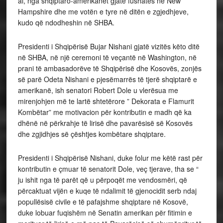
ai, nga shqiptaro-amerikanët gjatë fushatës në New
Hampshire dhe me votën e tyre në ditën e zgjedhjeve,
kudo që ndodheshin në SHBA.
Presidenti i Shqipërisë Bujar Nishani gjatë vizitës këto ditë
në SHBA, në një ceremoni të veçantë në Washington, në
prani të ambasadorëve të Shqipërisë dhe Kosovës, zonjës
së parë Odeta Nishani e pjesëmarrës të tjerë shqiptarë e
amerikanë, ish senatori Robert Dole u vlerësua me
mirenjohjen më te lartë shtetërore ” Dekorata e Flamurit
Kombëtar” me motivacion për kontributin e madh që ka
dhënë në përkrahje të lirisë dhe pavarësisë së Kosovës
dhe zgjidhjes së çështjes kombëtare shqiptare.
Presidenti i Shqipërisë Nishani, duke folur me këtë rast për
kontributin e çmuar të senatorit Dole, veç tjerave, tha se “
ju ishit nga të parët që u përpoqët me vendosmëri, që
përcaktuat vijën e kuqe të ndalimit të gjenocidit serb ndaj
popullësisë civile e të pafajshme shqiptare në Kosovë,
duke lobuar fuqishëm në Senatin amerikan për fitimin e