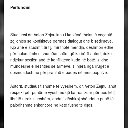
Përfundim
Studiuesi dr. Veton Zejnullahu i ka vënë theks të veçantë
zgjidhjes së konflikteve përmes dialogut dhe bisedimeve.
Kjo anë e studimit të tij, më thotë mendja, dëshmon edhe
për hulumtimin e shumëanshëm që ka bërë autori, duke
ndjekur secilën anë të konflikteve kudo në botë, si dhe
mundësinë e heshtjes së armëve, si njëra nga rrugët e
dosmosdoshme për praninë e paqes në mes popujve.
Autorit, studieusit shumë të vyeshëm, dr. Veton Zejnullahut
respekt për punën e vyeshme që ka realizuar përmes këtij
libri të mrekullueshëm, andaj i dëshiroj shëndet e punë të
palodhshme shkencore në këtë fushë të dijes.