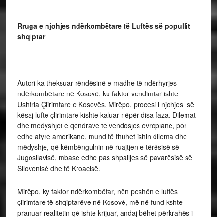
Rruga e njohjes ndërkombëtare të Luftës së popullit
shqiptar
Autori ka theksuar rëndësinë e madhe të ndërhyrjes
ndërkombëtare në Kosovë, ku faktor vendimtar ishte
Ushtria Çlirimtare e Kosovës. Mirëpo, procesi i njohjes së
kësaj lufte çlirimtare kishte kaluar nëpër disa faza. Dilemat
dhe mëdyshjet e qendrave të vendosjes evropiane, por
edhe atyre amerikane, mund të thuhet ishin dilema dhe
mëdyshje, që këmbëngulnin në ruajtjen e tërësisë së
Jugosllavisë, mbase edhe pas shpalljes së pavarësisë së
Sllovenisë dhe të Kroacisë.
Mirëpo, ky faktor ndërkombëtar, nën peshën e luftës
çlirimtare të shqiptarëve në Kosovë, më në fund kshte
pranuar realitetin që ishte krijuar, andaj bëhet përkrahës i