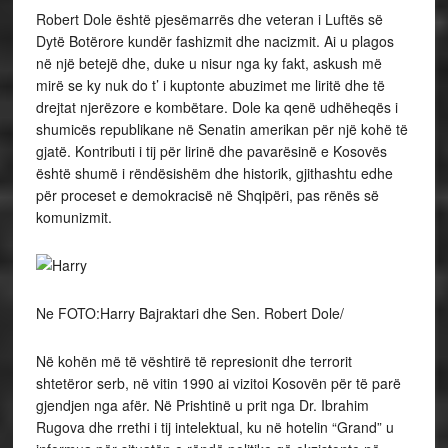
Robert Dole është pjesëmarrës dhe veteran i Luftës së
Dytë Botërore kundër fashizmit dhe nacizmit. Ai u plagos
në një betejë dhe, duke u nisur nga ky fakt, askush më
mirë se ky nuk do t’ i kuptonte abuzimet me liritë dhe të
drejtat njerëzore e kombëtare. Dole ka qenë udhëheqës i
shumicës republikane në Senatin amerikan për një kohë të
gjatë. Kontributi i tij për lirinë dhe pavarësinë e Kosovës
është shumë i rëndësishëm dhe historik, gjithashtu edhe
për proceset e demokracisë në Shqipëri, pas rënës së
komunizmit.
Ne FOTO:Harry Bajraktari dhe Sen. Robert Dole/
Në kohën më të vështirë të represionit dhe terrorit
shtetëror serb, në vitin 1990 ai vizitoi Kosovën për të parë
gjendjen nga afër. Në Prishtinë u prit nga Dr. Ibrahim
Rugova dhe rrethi i tij intelektual, ku në hotelin “Grand” u