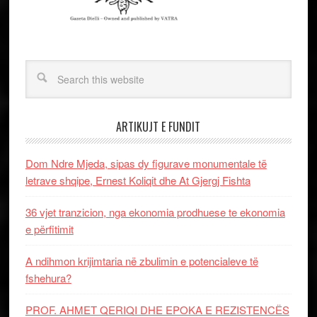
ARTIKUJT E FUNDIT
Dom Ndre Mjeda, sipas dy figurave monumentale të
letrave shqipe, Ernest Koliqit dhe At Gjergj Fishta
36 vjet tranzicion, nga ekonomia prodhuese te ekonomia
e përfitimit
A ndihmon krijimtaria në zbulimin e potencialeve të
fshehura?
PROF. AHMET QERIQI DHE EPOKA E REZISTENCЁS