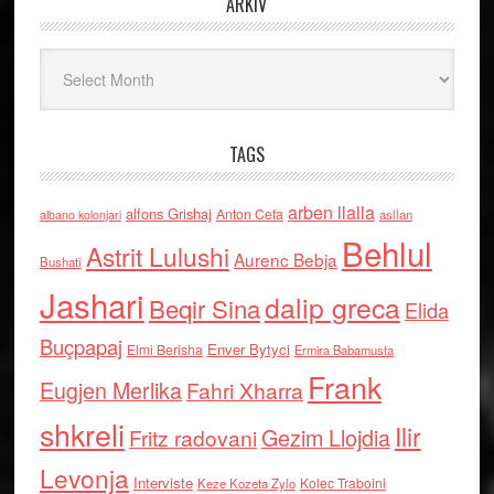
ARKIV
Arkiv
TAGS
arben llalla
alfons Grishaj
Anton Cefa
asllan
albano kolonjari
Behlul
Astrit Lulushi
Aurenc Bebja
Bushati
Jashari
dalip greca
Beqir Sina
Elida
Buçpapaj
Enver Bytyci
Elmi Berisha
Ermira Babamusta
Frank
Eugjen Merlika
Fahri Xharra
shkreli
Ilir
Gezim Llojdia
Fritz radovani
Levonja
Interviste
Kolec Traboini
Keze Kozeta Zylo