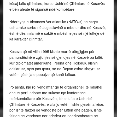
kësaj lufte çlirimtare, kurse Ushtrinë Çlirimtare të Kosovës
e bën aleate të sigurisë ndërkombëtare.
Ndërhyrja e Aleancës Veriatlantike (NATO-s) në caqet
ushtarake serbe në Jugosllavinë e mbetur dhe në Kosovë,
është dëshmia më e saktë e mbështetjes së një lufteje që
ka karakter çlirimtar.
Kosova që në vitin 1995 kishte marrë përgjigjen për
pamundësinë e zgjidhjes së gjendjes në Kosovë pa luftë,
kur diplomatët amerikanë, Perina dhe Hollbruk, kishin
deklaruar, njëri pas tjetrit, se në Dejton është shqyrtuar
vetëm çështja e popujve që kanë luftuar.
Po ashtu, një rol vendimtar që të organizohej, të mbahej
dhe të përfundonte me sukese një konferencë
ndërkombëtare për Kosovën, ishte lufta e Ushtrisë
Çlirimtare të Kosovës, e cila jo vetëm ishte pjesëmarrëse,
por ishte faktori që vendoste për luftën dhe paqen, ishte
faktori që vendoste për ndërhyrjen ndërkombëtare në