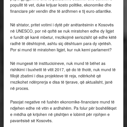
popullit të vet, duke krijuar kosto politike, ekonomike dhe
financiare për vendin dhe të ardhmen e tij euro-atlantike.
Në shtator, pritet votimi i dytë për anëtarësimin e Kosovës
në UNESCO, por në qoftë se nuk miratohen edhe dy ligjet
e fundit që kanë mbetur, rrezikojmë seriozisht që edhe këtë
radhë të dështojmë, ashtu siç dështuam para dy vjetësh.
Por si mund të miratohen ligjet, kur nuk kemi parlament?
Në mungesë të institucioineve, nuk mund të bëhet as
rishikimi i buxhetit të vitit 2017, që do të thotë, nuk mund të
fillojë zbatimi i disa projekteve të reja, ndërkohë që
rrezikohet ndërprerja e disa të tjerave, që aktualisht, janë
në proces.
Pasojat negative në fushën ekonomike-financiare mund të
ndjehen edhe në vitin e ardhshëm. Pa folur për boshëllëqet
e mëdha që krijohen në çështjen e lobimit për njohjen e
pavarësisë së Kosovës.