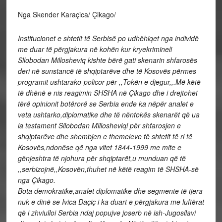
Nga Skender Karaçica/ Çikago/
Institucionet e shtetit të Serbisë po udhëhiqet nga individë
me duar të përgjakura në kohën kur kryekrimineli
Sllobodan Millosheviq kishte bërë gati skenarin shfarosës
deri në sunstancë të shqiptarëve dhe të Kosovës përmes
programit ushtarako-policor për ,,Tokën e djegur,,.Më këtë
të dhënë e nis reagimin SHSHA në Çikago dhe i drejtohet
tërë opinionit botërorë se Serbia ende ka nëpër analet e
veta ushtarko,diplomatike dhe të nëntokës skenarët që ua
la testament Sllobodan Millosheviqi për shfarosjen e
shqiptarëve dhe shembjen e themeleve të shtetit të ri të
Kosovës,ndonëse që nga vitet 1844-1999 me mite e
gënjeshtra të njohura për shqiptarët,u munduan që të
,,serbizojnë,,Kosovën,thuhet në këtë reagim të SHSHA-së
nga Çikago.
Bota demokratike,analet diplomatike dhe segmente të tjera
nuk e dinë se Ivica Daçiç i ka duart e përgjakura me luftërat
që i zhviulloi Serbia ndaj popujve joserb në ish-Jugosllavi