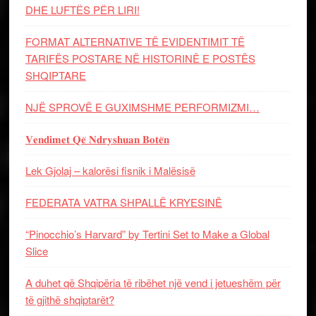
DHE LUFTЁS PЁR LIRI!
FORMAT ALTERNATIVE TË EVIDENTIMIT TË
TARIFËS POSTARE NË HISTORINË E POSTËS
SHQIPTARE
NJË SPROVË E GUXIMSHME PERFORMIZMI…
𝐕𝐞𝐧𝐝𝐢𝐦𝐞𝐭 𝐐𝐞̈ 𝐍𝐝𝐫𝐲𝐬𝐡𝐮𝐚𝐧 𝐁𝐨𝐭𝐞̈𝐧
Lek Gjolaj – kalorësi fisnik i Malësisë
FEDERATA VATRA SHPALLË KRYESINË
“Pinocchio’s Harvard” by Tertini Set to Make a Global
Slice
A duhet që Shqipëria të ribëhet një vend i jetueshëm për
të gjithë shqiptarët?