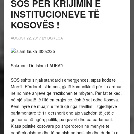
SOS PËR KRIJIMIN E
INSTITUCIONEVE TË
KOSOVËS !
AUGUST 22, 2017
BY
DGRECA
Shkruan: Dr. Islam LAUKA*/
SOS është sinjali standard i emergjencës, sipas kodit të
Morsit. Përdoret, sidomos, gjatë komunikimit për t’u ardhur
në ndihmë anijeve që rrezikohen të mbyten. Për fat të keq,
në një situatë të tillë emergjence, është sot edhe Kosova.
Kemi hyrë në muajin e tretë që nga zhvillimi i zgjedhjeve
parlamentare të 11 qershorit dhe ajo vazhdon të jetë e
gojueme në ngërç politik, pa qeveri dhe pa parlament.
Klasa politike kosovare po shpërdoron në mënyrë të
papërgjegjshme dhe të pafalshme besimin dhe durimin e