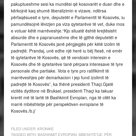
pakuptueshme sesi ka mundësi që kosovarët e duan dhe e
kërkojnë kaq shumë liberalizimin e vizave, ndërsa
përfaqësuesit e tyre, deputetët e Parlamentit të Kosovës, iu
pamundësojnë lëvizjen pa viza qytetarëve të vet, duke mos
e votuar këtë marrëveshje.“Kjo situatë është krejtësisht
absurde dhe e papranueshme dhe të gjithë deputetët e
Parlamentit të Kosovës janë përgjegjës për këtë izolim të
padrejtë. Prandaj, unë edhe një herë iu bëj ftesë, në emër
të qytetarëve të Kosovës, që të vendosin interesin e
Kosovës dhe të qytetarëve tanë përpara interesave të tyre
personale dhe partiake. Vota e tyre pro ratifikimit të
marrëveshjes për demarkacion i jep fund izolimit të
padrejtë të Kosovës”, ka thënë presidenti Thaçi.Gjatë
vizitës dyditore në Bruksel, presidenti Thaçi ka takuar
krerët më të lartë të Bashkimit Evropian, nga të cilët ka
marrë mbështetje për perspektiven evropiane të
Kosovës./b.j/
FILED UNDER:
KRONIKE
TAGGED WITH:
BASHKIMIT EVROPIAN
,
MBESHTETJE
,
PËR