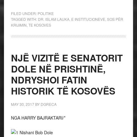
FILED UNDER:
POLITIKE
TAGGED WITH:
DR. ISLAM LAUKA
,
E INSTITUCIONEVE
,
SOS PËR
KRIJIMIN
,
TE KOSOVES
NJË VIZITË E SENATORIT
DOLE NË PRISHTINË,
NDRYSHOI FATIN
HISTORIK TË KOSOVËS
MAY 30, 2017
BY
DGRECA
NGA HARRY BAJRAKTARI/*