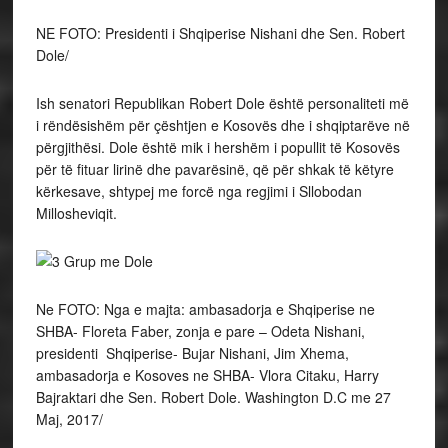
NE FOTO: Presidenti i Shqiperise Nishani dhe Sen. Robert
Dole/
Ish senatori Republikan Robert Dole është personaliteti më
i rëndësishëm për çështjen e Kosovës dhe i shqiptarëve në
përgjithësi. Dole është mik i hershëm i popullit të Kosovës
për të fituar lirinë dhe pavarësinë, që për shkak të këtyre
kërkesave, shtypej me forcë nga regjimi i Sllobodan
Millosheviqit.
Ne FOTO: Nga e majta: ambasadorja e Shqiperise ne
SHBA- Floreta Faber, zonja e pare – Odeta Nishani,
presidenti Shqiperise- Bujar Nishani, Jim Xhema,
ambasadorja e Kosoves ne SHBA- Vlora Citaku, Harry
Bajraktari dhe Sen. Robert Dole. Washington D.C me 27
Maj, 2017/