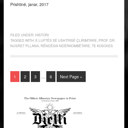
Prishtinë, janar, 2017
FILED UNDER:
HISTORI
TAGGED WITH:
E LUFTËS SË USHTRISË ÇLIRIMTARE
,
PROF. DR.
NUSRET PLLANA
,
RËNDËSIA NDËRKOMBËTARE
,
TE KOSOVES
1
2
3
…
6
Next Page »