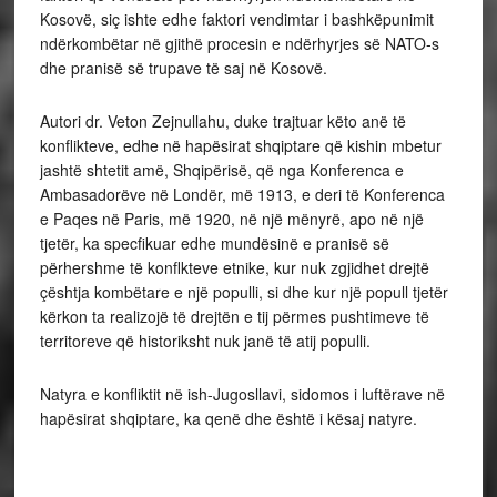
Kosovë, siç ishte edhe faktori vendimtar i bashkëpunimit
ndërkombëtar në gjithë procesin e ndërhyrjes së NATO-s
dhe pranisë së trupave të saj në Kosovë.
Autori dr. Veton Zejnullahu, duke trajtuar këto anë të
konflikteve, edhe në hapësirat shqiptare që kishin mbetur
jashtë shtetit amë, Shqipërisë, që nga Konferenca e
Ambasadorëve në Londër, më 1913, e deri të Konferenca
e Paqes në Paris, më 1920, në një mënyrë, apo në një
tjetër, ka specfikuar edhe mundësinë e pranisë së
përhershme të konflkteve etnike, kur nuk zgjidhet drejtë
çështja kombëtare e një populli, si dhe kur një popull tjetër
kërkon ta realizojë të drejtën e tij përmes pushtimeve të
territoreve që historiksht nuk janë të atij populli.
Natyra e konfliktit në ish-Jugosllavi, sidomos i luftërave në
hapësirat shqiptare, ka qenë dhe është i kësaj natyre.