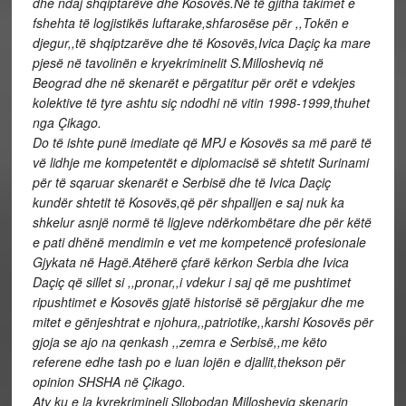
dhe ndaj shqiptarëve dhe Kosovës.Në të gjitha takimet e
fshehta të logjistikës luftarake,shfarosëse për ,,Tokën e
djegur,,të shqiptzarëve dhe të Kosovës,Ivica Daçiç ka mare
pjesë në tavolinën e kryekriminelit S.Millosheviq në
Beograd dhe në skenarët e përgatitur për orët e vdekjes
kolektive të tyre ashtu siç ndodhi në vitin 1998-1999,thuhet
nga Çikago.
Do të ishte punë imediate që MPJ e Kosovës sa më parë të
vë lidhje me kompetentët e diplomacisë së shtetit Surinami
për të sqaruar skenarët e Serbisë dhe të Ivica Daçiç
kundër shtetit të Kosovës,që për shpalljen e saj nuk ka
shkelur asnjë normë të ligjeve ndërkombëtare dhe për këtë
e pati dhënë mendimin e vet me kompetencë profesionale
Gjykata në Hagë.Atëherë çfarë kërkon Serbia dhe Ivica
Daçiç që sillet si ,,pronar,,i vdekur i saj që me pushtimet
ripushtimet e Kosovës gjatë historisë së përgjakur dhe me
mitet e gënjeshtrat e njohura,,patriotike,,karshi Kosovës për
gjoja se ajo na qenkash ,,zemra e Serbisë,,me këto
referene edhe tash po e luan lojën e djallit,thekson për
opinion SHSHA në Çikago.
Aty ku e la kyrekrimineli Sllobodan Millosheviq skenarin