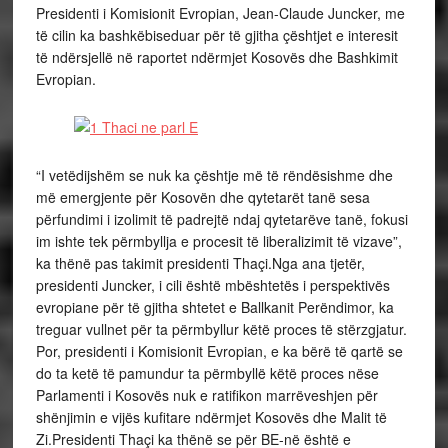
Presidenti i Komisionit Evropian, Jean-Claude Juncker, me
të cilin ka bashkëbiseduar për të gjitha çështjet e interesit
të ndërsjellë në raportet ndërmjet Kosovës dhe Bashkimit
Evropian.
“I vetëdijshëm se nuk ka çështje më të rëndësishme dhe
më emergjente për Kosovën dhe qytetarët tanë sesa
përfundimi i izolimit të padrejtë ndaj qytetarëve tanë, fokusi
im ishte tek përmbyllja e procesit të liberalizimit të vizave”,
ka thënë pas takimit presidenti Thaçi.Nga ana tjetër,
presidenti Juncker, i cili është mbështetës i perspektivës
evropiane për të gjitha shtetet e Ballkanit Perëndimor, ka
treguar vullnet për ta përmbyllur këtë proces të stërzgjatur.
Por, presidenti i Komisionit Evropian, e ka bërë të qartë se
do ta ketë të pamundur ta përmbyllë këtë proces nëse
Parlamenti i Kosovës nuk e ratifikon marrëveshjen për
shënjimin e vijës kufitare ndërmjet Kosovës dhe Malit të
Zi.Presidenti Thaçi ka thënë se për BE-në është e