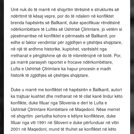
Unë nuk do të marrë në shqyrtim tërësinë e strukturës së
ndërtimit të kësaj vepre, por do të ndalem në konfliktet
brenda hapësirës së Ballkanit, duke specifikuar rëndësinë
ndërkombëtare të Luftës së Ushtrisë Çlirimtare, jo vetëm si
pjesëmarrëse në konfliktet e përmasës së Ballkanit, por
edhe si faktor vendimtar për zgjidhjen e çështjes shqiptare,
në një të ardhme historike, kuptohet, varësisht nga
rrethanat e përgjitshme që do të mbretërojnë në botë. Por,
pa marrë parasysh raportet e frocave ndërkombëtare,
Lufta e Ushtrisë Çlirimtare ka hapur procesin e madh
historik të zgjidhjes së çështjes shqiptare.
Duke u marrë me konfliktet në hapësirën e Ballkanit, autori
ka trajtuar kushtet dhe rrethanat në të cilat kanë lindur këto
konflikte, duke filluar nga Sllovenia e deri te Lufta e
Ushtrisë Çlirimtare Kombëtare në Maqedoni. Nëse merret
në shqyrtim periudha kohore e këtyre konflikteve, duke
filluar nga viti 1991 në Slloveni e duke përfunduar në vitin
2001 në Maqedoni, mund të thuhet se konfliktet në këto