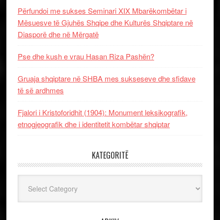
Përfundoi me sukses Seminari XIX Mbarëkombëtar i
Mësuesve të Gjuhës Shqipe dhe Kulturës Shqiptare në
Diasporë dhe në Mërgatë
Pse dhe kush e vrau Hasan Riza Pashën?
Gruaja shqiptare në SHBA mes sukseseve dhe sfidave
të së ardhmes
Fjalori i Kristoforidhit (1904): Monument leksikografik,
etnogjeografik dhe i identitetit kombëtar shqiptar
KATEGORITË
Kategoritë