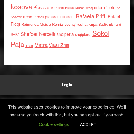
kosova
Kosove
nderroi jete
Marjana Bulku
ne
Murat Gecaj
Rafaela Prifti
Rafael
Nene Tereza
Kosove
presidenti Nishani
Floqi
Raimonda Moisiu
Ramiz Lushaj
reshat kripa
Sadik Elshani
Sokol
Shefqet Kercelli
shqiperia
shqiptaret
SHBA
Paja
Vatra
Visar Zhiti
Thaci
Log in
This website uses cookies to improve your experience. We'll
assume you're ok with this, but you can opt-out if you wish.
Cookie settings
ACCEPT