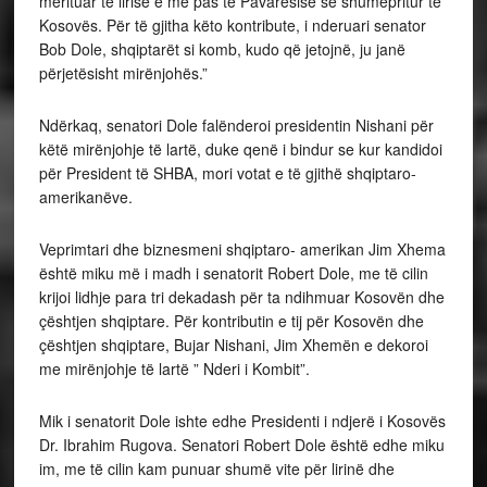
merituar të lirisë e më pas të Pavarësisë së shumëpritur të
Kosovës. Për të gjitha këto kontribute, i nderuari senator
Bob Dole, shqiptarët si komb, kudo që jetojnë, ju janë
përjetësisht mirënjohës.”
Ndërkaq, senatori Dole falënderoi presidentin Nishani për
këtë mirënjohje të lartë, duke qenë i bindur se kur kandidoi
për President të SHBA, mori votat e të gjithë shqiptaro-
amerikanëve.
Veprimtari dhe biznesmeni shqiptaro- amerikan Jim Xhema
është miku më i madh i senatorit Robert Dole, me të cilin
krijoi lidhje para tri dekadash për ta ndihmuar Kosovën dhe
çështjen shqiptare. Për kontributin e tij për Kosovën dhe
çështjen shqiptare, Bujar Nishani, Jim Xhemën e dekoroi
me mirënjohje të lartë ” Nderi i Kombit”.
Mik i senatorit Dole ishte edhe Presidenti i ndjerë i Kosovës
Dr. Ibrahim Rugova. Senatori Robert Dole është edhe miku
im, me të cilin kam punuar shumë vite për lirinë dhe