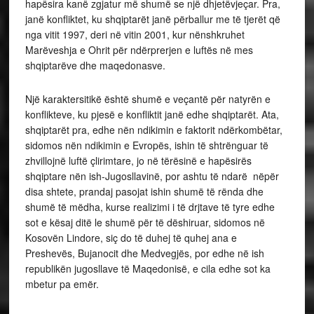
hapësira kanë zgjatur më shumë se një dhjetëvjeçar. Pra,
janë konfliktet, ku shqiptarët janë përballur me të tjerët që
nga vitit 1997, deri në vitin 2001, kur nënshkruhet
Marëveshja e Ohrit për ndërprerjen e luftës në mes
shqiptarëve dhe maqedonasve.
Një karaktersitikë është shumë e veçantë për natyrën e
konflikteve, ku pjesë e konfliktit janë edhe shqiptarët. Ata,
shqiptarët pra, edhe nën ndikimin e faktorit ndërkombëtar,
sidomos nën ndikimin e Evropës, ishin të shtrënguar të
zhvillojnë luftë çlirimtare, jo në tërësinë e hapësirës
shqiptare nën ish-Jugosllavinë, por ashtu të ndarë nëpër
disa shtete, prandaj pasojat ishin shumë të rënda dhe
shumë të mëdha, kurse realizimi i të drjtave të tyre edhe
sot e kësaj ditë le shumë për të dëshiruar, sidomos në
Kosovën Lindore, siç do të duhej të quhej ana e
Preshevës, Bujanocit dhe Medvegjës, por edhe në ish
republikën jugosllave të Maqedonisë, e cila edhe sot ka
mbetur pa emër.