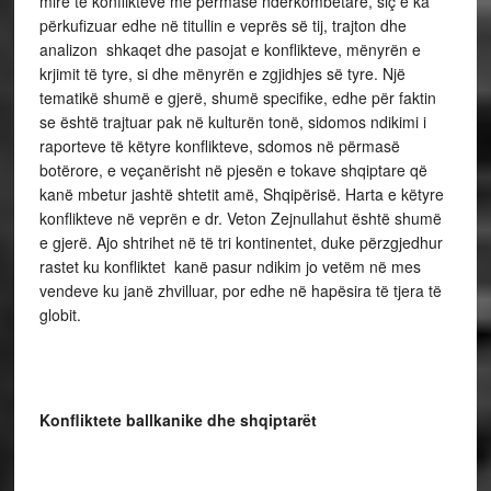
mirë të konflikteve me përmasë ndërkombëtare, siç e ka
përkufizuar edhe në titullin e veprës së tij, trajton dhe
analizon shkaqet dhe pasojat e konflikteve, mënyrën e
krjimit të tyre, si dhe mënyrën e zgjidhjes së tyre. Një
tematikë shumë e gjerë, shumë specifike, edhe për faktin
se është trajtuar pak në kulturën tonë, sidomos ndikimi i
raporteve të këtyre konflikteve, sdomos në përmasë
botërore, e veçanërisht në pjesën e tokave shqiptare që
kanë mbetur jashtë shtetit amë, Shqipërisë. Harta e këtyre
konflikteve në veprën e dr. Veton Zejnullahut është shumë
e gjerë. Ajo shtrihet në të tri kontinentet, duke përzgjedhur
rastet ku konfliktet kanë pasur ndikim jo vetëm në mes
vendeve ku janë zhvilluar, por edhe në hapësira të tjera të
globit.
Konfliktete ballkanike dhe shqiptarët