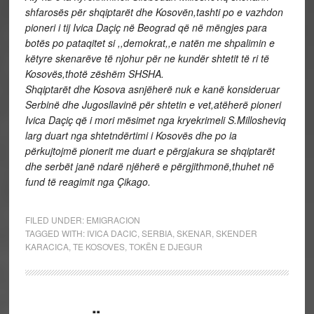
shfarosës për shqiptarët dhe Kosovën,tashti po e vazhdon
pioneri i tij Ivica Daçiç në Beograd që në mëngjes para
botës po pataqitet si ,,demokrat,,e natën me shpalimin e
këtyre skenarëve të njohur për ne kundër shtetit të ri të
Kosovës,thotë zëshëm SHSHA.
Shqiptarët dhe Kosova asnjëherë nuk e kanë konsideruar
Serbinë dhe Jugosllavinë për shtetin e vet,atëherë pioneri
Ivica Daçiç që i mori mësimet nga kryekrimeli S.Millosheviq
larg duart nga shtetndërtimi i Kosovës dhe po ia
përkujtojmë pionerit me duart e përgjakura se shqiptarët
dhe serbët janë ndarë njëherë e përgjithmonë,thuhet në
fund të reagimit nga Çikago.
FILED UNDER:
EMIGRACION
TAGGED WITH:
IVICA DACIC
,
SERBIA
,
SKENAR
,
SKENDER
KARACICA
,
TE KOSOVES
,
TOKËN E DJEGUR