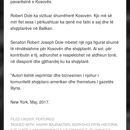
pavarësinë e Kosovës.
Robert Dole ka vizituar shumëherë Kosovën. Kjo më së
miri flet sesa i përkushtuar ka qenë me fatin e saj dhe të
shqiptarëve në Ballkan.
Senatori Robert Joseph Dole mbetet një nga figurat shumë
të rëndësishme për Kosovën dhe shqiptarët. Ai sot, për
kontributin e tij, adhurohet e respektohet në atdheun tonë,
në diasporë dhe gjithandej ku ka shqiptarë.
*Autori është veprimtar dhe biznesmen i njohur i
komunitetit shqiptaro-amerikan dhe themelues i gazetës
Illyria.
New York, Maj, 2017.
FILED UNDER:
FEATURED
TAGGED WITH:
HARRY BAJRAKTARI
,
NDRYSHOI FATIN HISTORIK
,
NJË VIZITË E SENATORIT DOLE NË PRISHTINË
,
TE KOSOVES