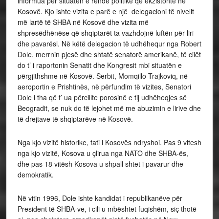
informua për situatën e rëndë politike që ekzistonte në
Kosovë. Kjo ishte vizita e parë e një delegacioni të nivelit
më lartë të SHBA në Kosovë dhe vizita më
shpresëdhënëse që shqiptarët ta vazhdojnë luftën për liri
dhe pavarësi. Në këtë delegacion të udhëhequr nga Robert
Dole, merrnin pjesë dhe shtatë senatorë amerikanë, të cilët
do t’ i raportonin Senatit dhe Kongresit mbi situatën e
përgjithshme në Kosovë. Serbit, Momqillo Trajkoviq, në
aeroportin e Prishtinës, në përfundim të vizites, Senatori
Dole i tha që t’ ua përcillte porosinë e tij udhëheqjes së
Beogradit, se nuk do të lejohet më me abuzimin e lirive dhe
të drejtave të shqiptarëve në Kosovë.
Nga kjo vizitë historike, fati i Kosovës ndryshoi. Pas 9 vitesh
nga kjo vizitë, Kosova u çlirua nga NATO dhe SHBA-ës,
dhe pas 18 vitësh Kosova u shpall shtet i pavarur dhe
demokratik.
Në vitin 1996, Dole ishte kandidat i republikanëve për
President të SHBA-ve, i cili u mbështet fuqishëm, siç thotë