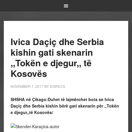
Ivica Daçiç dhe Serbia
kishin gati skenarin
,,Tokën e djegur,, të
Kosovës
NOVEMBER 1, 2017
BY
DGRECA
SHSHA në Çikago:Duhet të lajmërohet bota se Ivica
Daçiç dhe Serbia kishin bërë gati skenarin për ,,Tokën
e djegur,,të Kosovës/