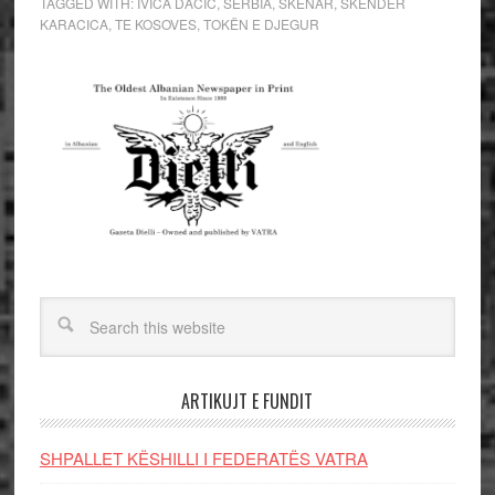
TAGGED WITH:
IVICA DACIC
,
SERBIA
,
SKENAR
,
SKENDER
KARACICA
,
TE KOSOVES
,
TOKËN E DJEGUR
ARTIKUJT E FUNDIT
SHPALLET KËSHILLI I FEDERATËS VATRA