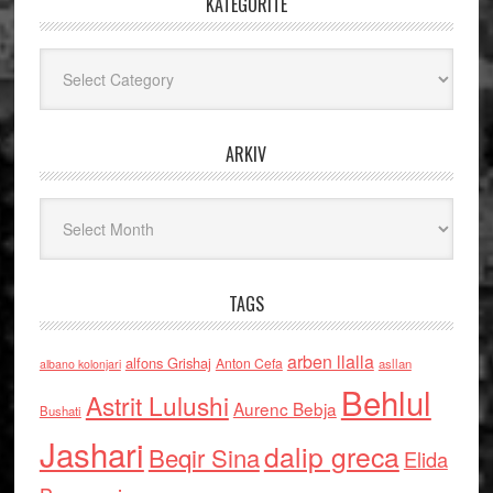
KATEGORITË
Kategoritë
ARKIV
Arkiv
TAGS
arben llalla
alfons Grishaj
Anton Cefa
asllan
albano kolonjari
Behlul
Astrit Lulushi
Aurenc Bebja
Bushati
Jashari
dalip greca
Beqir Sina
Elida