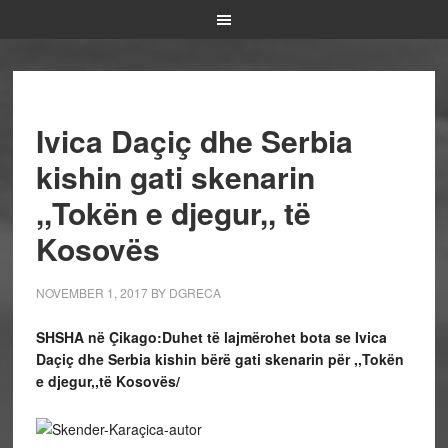
Ivica Daçiç dhe Serbia
kishin gati skenarin
,,Tokën e djegur,, të
Kosovës
NOVEMBER 1, 2017
BY
DGRECA
SHSHA në Çikago:Duhet të lajmërohet bota se Ivica
Daçiç dhe Serbia kishin bërë gati skenarin për ,,Tokën
e djegur,,të Kosovës/