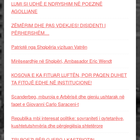
LUMI SI UDHË E NDRYSHIM NË POEZINË
AGOLLIANE
ZËMËRIM DHE PAS VDEKJES! DISIDENTI I
PËRHERSHËM…
Patriotë nga Shqipëria vizituan Vatrën
Mirëseardhje në Shqipëri, Ambasador Eric Wendt
KOSOVA E KA FITUAR LUFTËN, POR PAQEN DUHET
TA FITOJË EDHE NË INSTITUCIONE!
Scanderbeg, mburoja e Arbërisë dhe gjeniu ushtarak në
faqet e Giovanni Carlo Saraceni-t
Republika mbi interesat politike: sovraniteti i qytetarëve,
kushtetutshmëria dhe përgjegjësia shtetërore
TRI POEZI PËR GJERGJ KASTRIOTIN-