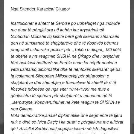
Nga Skender Karaçica/ Çikago/
Institucionet e shtetit të Serbisë po udhëhiqet nga individë
me duar të përgjakura në kohën kur kryekrimineli
Sllobodan Millosheviq kishte bërë gati skenarin shfarosës
deri në sunstancë të shqiptarëve dhe të Kosovës përmes
programit ushtarako-policor për ,,Tokën e djegur,,.Më këtë
të dhënë e nis reagimin SHSHA në Çikago dhe i drejtohet
tërë opinionit botërorë se Serbia ende ka nëpër analet e
veta ushtarko,diplomatike dhe të nëntokës skenarët që ua
la testament Sllobodan Millosheviqi për shfarosjen e
shqiptarëve dhe shembjen e themeleve të shtetit të ri të
Kosovës,ndonëse që nga vitet 1844-1999 me mite e
gënjeshtra të njohura për shqiptarët,u munduan që të
,,serbizojnë,,Kosovën,thuhet në këtë reagim të SHSHA-së
nga Çikago.
Bota demokratike,analet diplomatike dhe segmente të tjera
nuk e dinë se Ivica Daçiç i ka duart e përgjakura me luftërat
që i zhviulloi Serbia ndaj popujve joserb në ish-Jugosllavi