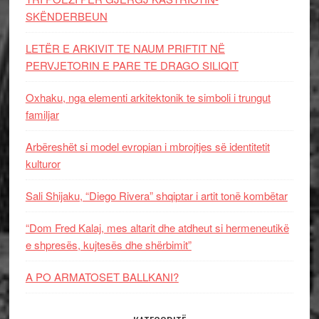
SKËNDERBEUN
LETËR E ARKIVIT TE NAUM PRIFTIT NË
PERVJETORIN E PARE TE DRAGO SILIQIT
Oxhaku, nga elementi arkitektonik te simboli i trungut
familjar
Arbëreshët si model evropian i mbrojtjes së identitetit
kulturor
Sali Shijaku, “Diego Rivera” shqiptar i artit tonë kombëtar
“Dom Fred Kalaj, mes altarit dhe atdheut si hermeneutikë
e shpresës, kujtesës dhe shërbimit”
A PO ARMATOSET BALLKANI?