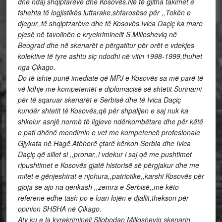
dhe ndaj shqiptarëve dhe Kosovës.Në të gjitha takimet e
fshehta të logjistikës luftarake,shfarosëse për ,,Tokën e
djegur,,të shqiptzarëve dhe të Kosovës,Ivica Daçiç ka mare
pjesë në tavolinën e kryekriminelit S.Millosheviq në
Beograd dhe në skenarët e përgatitur për orët e vdekjes
kolektive të tyre ashtu siç ndodhi në vitin 1998-1999,thuhet
nga Çikago.
Do të ishte punë imediate që MPJ e Kosovës sa më parë të
vë lidhje me kompetentët e diplomacisë së shtetit Surinami
për të sqaruar skenarët e Serbisë dhe të Ivica Daçiç
kundër shtetit të Kosovës,që për shpalljen e saj nuk ka
shkelur asnjë normë të ligjeve ndërkombëtare dhe për këtë
e pati dhënë mendimin e vet me kompetencë profesionale
Gjykata në Hagë.Atëherë çfarë kërkon Serbia dhe Ivica
Daçiç që sillet si ,,pronar,,i vdekur i saj që me pushtimet
ripushtimet e Kosovës gjatë historisë së përgjakur dhe me
mitet e gënjeshtrat e njohura,,patriotike,,karshi Kosovës për
gjoja se ajo na qenkash ,,zemra e Serbisë,,me këto
referene edhe tash po e luan lojën e djallit,thekson për
opinion SHSHA në Çikago.
Aty ku e la kyrekrimineli Sllobodan Millosheviq skenarin