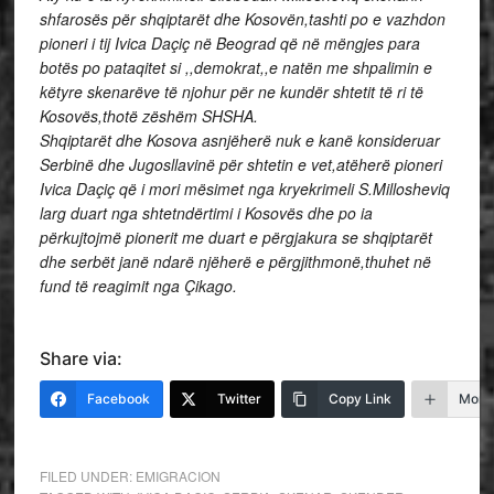
shfarosës për shqiptarët dhe Kosovën,tashti po e vazhdon
pioneri i tij Ivica Daçiç në Beograd që në mëngjes para
botës po pataqitet si ,,demokrat,,e natën me shpalimin e
këtyre skenarëve të njohur për ne kundër shtetit të ri të
Kosovës,thotë zëshëm SHSHA.
Shqiptarët dhe Kosova asnjëherë nuk e kanë konsideruar
Serbinë dhe Jugosllavinë për shtetin e vet,atëherë pioneri
Ivica Daçiç që i mori mësimet nga kryekrimeli S.Millosheviq
larg duart nga shtetndërtimi i Kosovës dhe po ia
përkujtojmë pionerit me duart e përgjakura se shqiptarët
dhe serbët janë ndarë njëherë e përgjithmonë,thuhet në
fund të reagimit nga Çikago.
Share via:
Facebook
Twitter
Copy Link
More
FILED UNDER:
EMIGRACION