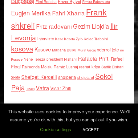
Buçpapaj
Enver Bytyci
Elmi Berisha
Ermira Babamusta
Frank
Eugjen Merlika
Fahri Xharra
shkreli
Ilir
Gezim Llojdia
Fritz radovani
Levonja
Interviste
Kolec Traboini
Keze Kozeta Zylo
kosova
Kosove
nderroi jete
Marjana Bulku
ne
Murat Gecaj
Rafaela Prifti
Rafael
Nene Tereza
Kosove
presidenti Nishani
Floqi
Raimonda Moisiu
Ramiz Lushaj
reshat kripa
Sadik Elshani
Sokol
Shefqet Kercelli
shqiperia
shqiptaret
SHBA
Paja
Vatra
Visar Zhiti
Thaci
This website uses cookies to improve your experience. We'll
assume you're ok with this, but you can opt-out if you wish.
Cookie settings
Log in
ACCEPT