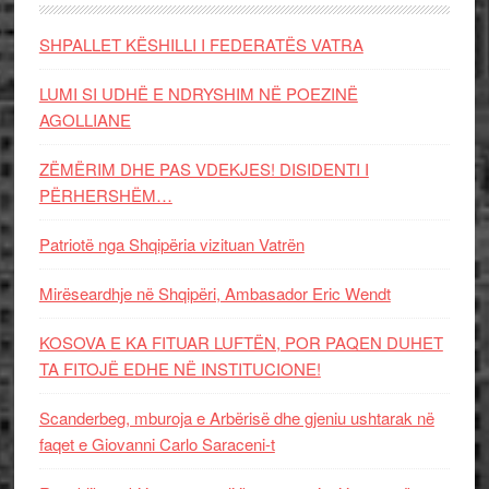
SHPALLET KËSHILLI I FEDERATËS VATRA
LUMI SI UDHË E NDRYSHIM NË POEZINË
AGOLLIANE
ZËMËRIM DHE PAS VDEKJES! DISIDENTI I
PËRHERSHËM…
Patriotë nga Shqipëria vizituan Vatrën
Mirëseardhje në Shqipëri, Ambasador Eric Wendt
KOSOVA E KA FITUAR LUFTËN, POR PAQEN DUHET
TA FITOJË EDHE NË INSTITUCIONE!
Scanderbeg, mburoja e Arbërisë dhe gjeniu ushtarak në
faqet e Giovanni Carlo Saraceni-t