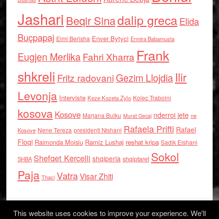
Jashari
dalip greca
Beqir Sina
Elida
Buçpapaj
Enver Bytyci
Elmi Berisha
Ermira Babamusta
Frank
Eugjen Merlika
Fahri Xharra
shkreli
Ilir
Gezim Llojdia
Fritz radovani
Levonja
Interviste
Kolec Traboini
Keze Kozeta Zylo
kosova
Kosove
nderroi jete
Marjana Bulku
ne
Murat Gecaj
Rafaela Prifti
Rafael
Nene Tereza
Kosove
presidenti Nishani
Floqi
Raimonda Moisiu
Ramiz Lushaj
reshat kripa
Sadik Elshani
Sokol
Shefqet Kercelli
shqiperia
shqiptaret
SHBA
Paja
Vatra
Visar Zhiti
Thaci
This website uses cookies to improve your experience. We'll