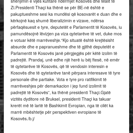
shënjimin e vijës kufitare ndërmjet Kosovës dhe Malit të
Zi.Presidenti Thaçi ka thënë se për BE-në është e
pakuptueshme sesi ka mundësi që kosovarët e duan dhe e
kërkojnë kaq shumë liberalizimin e vizave, ndërsa
përfaqësuesit e tyre, deputetët e Parlamentit të Kosovës, iu
pamundësojnë lëvizjen pa viza qytetarëve të vet, duke mos
e votuar këtë marrëveshje.“Kjo situatë është krejtësisht
absurde dhe e papranueshme dhe të gjithë deputetët e
Parlamentit të Kosovës janë përgjegjës për këtë izolim të
padrejtë. Prandaj, unë edhe një herë iu bëj ftesë, në emër
të qytetarëve të Kosovës, që të vendosin interesin e
Kosovës dhe të qytetarëve tanë përpara interesave të tyre
personale dhe partiake. Vota e tyre pro ratifikimit të
marrëveshjes për demarkacion i jep fund izolimit të
padrejtë të Kosovës”, ka thënë presidenti Thaçi.Gjatë
vizitës dyditore në Bruksel, presidenti Thaçi ka takuar
krerët më të lartë të Bashkimit Evropian, nga të cilët ka
marrë mbështetje për perspektiven evropiane të
Kosovës./b.j/