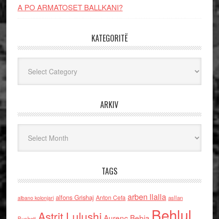
A PO ARMATOSET BALLKANI?
KATEGORITË
Kategoritë
ARKIV
Arkiv
TAGS
arben llalla
alfons Grishaj
Anton Cefa
asllan
albano kolonjari
Behlul
Astrit Lulushi
Aurenc Bebja
Bushati