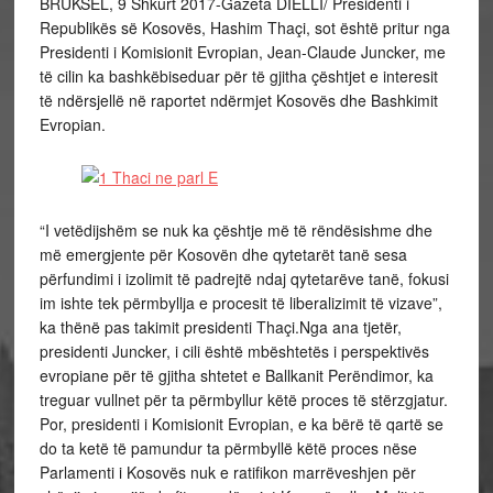
BRUKSEL, 9 Shkurt 2017-Gazeta DIELLI/ Presidenti i
Republikës së Kosovës, Hashim Thaçi, sot është pritur nga
Presidenti i Komisionit Evropian, Jean-Claude Juncker, me
të cilin ka bashkëbiseduar për të gjitha çështjet e interesit
të ndërsjellë në raportet ndërmjet Kosovës dhe Bashkimit
Evropian.
“I vetëdijshëm se nuk ka çështje më të rëndësishme dhe
më emergjente për Kosovën dhe qytetarët tanë sesa
përfundimi i izolimit të padrejtë ndaj qytetarëve tanë, fokusi
im ishte tek përmbyllja e procesit të liberalizimit të vizave”,
ka thënë pas takimit presidenti Thaçi.Nga ana tjetër,
presidenti Juncker, i cili është mbështetës i perspektivës
evropiane për të gjitha shtetet e Ballkanit Perëndimor, ka
treguar vullnet për ta përmbyllur këtë proces të stërzgjatur.
Por, presidenti i Komisionit Evropian, e ka bërë të qartë se
do ta ketë të pamundur ta përmbyllë këtë proces nëse
Parlamenti i Kosovës nuk e ratifikon marrëveshjen për