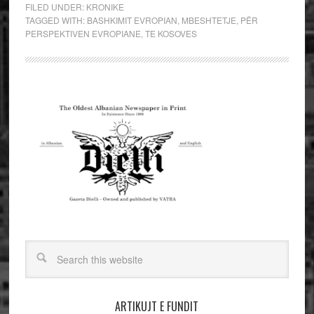
FILED UNDER:
KRONIKE
TAGGED WITH:
BASHKIMIT EVROPIAN
,
MBESHTETJE
,
PËR
PERSPEKTIVEN EVROPIANE
,
TE KOSOVES
ARTIKUJT E FUNDIT