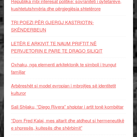
Republika mbi interesat politike: sovraniteti i qytetarëve,
kushtetutshmëria dhe përgjegjësia shtetërore
TRI POEZI PËR GJERGJ KASTRIOTIN-
SKËNDERBEUN
LETËR E ARKIVIT TE NAUM PRIFTIT NË
PERVJETORIN E PARE TE DRAGO SILIQIT
Oxhaku, nga elementi arkitektonik te simboli i trungut
familjar
Arbëreshët si model evropian i mbrojtjes së identitetit
kulturor
Sali Shijaku, “Diego Rivera” shqiptar i artit tonë kombëtar
“Dom Fred Kalaj, mes altarit dhe atdheut si hermeneutikë
e shpresës, kujtesës dhe shërbimit”