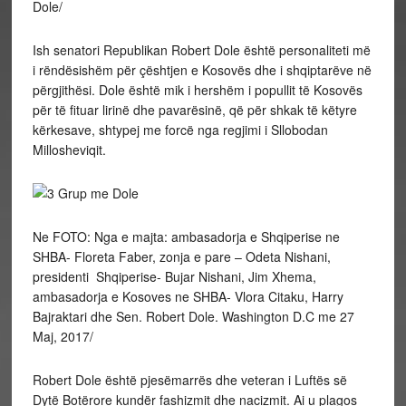
Dole/
Ish senatori Republikan Robert Dole është personaliteti më
i rëndësishëm për çështjen e Kosovës dhe i shqiptarëve në
përgjithësi. Dole është mik i hershëm i popullit të Kosovës
për të fituar lirinë dhe pavarësinë, që për shkak të këtyre
kërkesave, shtypej me forcë nga regjimi i Sllobodan
Millosheviqit.
Ne FOTO: Nga e majta: ambasadorja e Shqiperise ne
SHBA- Floreta Faber, zonja e pare – Odeta Nishani,
presidenti Shqiperise- Bujar Nishani, Jim Xhema,
ambasadorja e Kosoves ne SHBA- Vlora Citaku, Harry
Bajraktari dhe Sen. Robert Dole. Washington D.C me 27
Maj, 2017/
Robert Dole është pjesëmarrës dhe veteran i Luftës së
Dytë Botërore kundër fashizmit dhe nacizmit. Ai u plagos