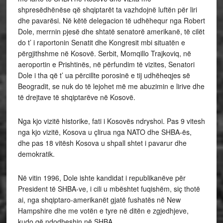
shpresëdhënëse që shqiptarët ta vazhdojnë luftën për liri
dhe pavarësi. Në këtë delegacion të udhëhequr nga Robert
Dole, merrnin pjesë dhe shtatë senatorë amerikanë, të cilët
do t’ i raportonin Senatit dhe Kongresit mbi situatën e
përgjithshme në Kosovë. Serbit, Momqillo Trajkoviq, në
aeroportin e Prishtinës, në përfundim të vizites, Senatori
Dole i tha që t’ ua përcillte porosinë e tij udhëheqjes së
Beogradit, se nuk do të lejohet më me abuzimin e lirive dhe
të drejtave të shqiptarëve në Kosovë.
Nga kjo vizitë historike, fati i Kosovës ndryshoi. Pas 9 vitesh
nga kjo vizitë, Kosova u çlirua nga NATO dhe SHBA-ës,
dhe pas 18 vitësh Kosova u shpall shtet i pavarur dhe
demokratik.
Në vitin 1996, Dole ishte kandidat i republikanëve për
President të SHBA-ve, i cili u mbështet fuqishëm, siç thotë
ai, nga shqiptaro-amerikanët gjatë fushatës në New
Hampshire dhe me votën e tyre në ditën e zgjedhjeve,
kudo që ndodheshin në SHBA.