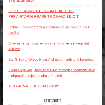
SKËNDERBEUN
LETËR E ARKIVIT TE NAUM PRIFTIT NË
PERVJETORIN E PARE TE DRAGO SILIQIT
Oxhaku, nga elementi arkitektonik te simboli i trungut
familjar
Arbëreshët si model evropian i mbrojtjes së identitetit
kulturor
Sali Shijaku, “Diego Rivera” shqiptar i artit tonë kombëtar
“Dom Fred Kalaj, mes altarit dhe atdheut si hermeneutikë
e shpresës, kujtesës dhe shërbimit”
A PO ARMATOSET BALLKANI?
KATEGORITË