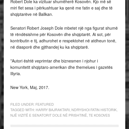
Robert Dole ka vizituar shumëherë Kosovën. Kjo më së
miri flet sesa i përkushtuar ka qenë me fatin e saj dhe të
shqiptarëve në Ballkan.
Senatori Robert Joseph Dole mbetet një nga figurat shumë
të rëndësishme për Kosovën dhe shqiptarët. Ai sot, për
kontributin e tij, adhurohet e respektohet në atdheun tonë,
në diasporë dhe gjithandej ku ka shqiptarë.
*Autori është veprimtar dhe biznesmen i njohur i
komunitetit shqiptaro-amerikan dhe themelues i gazetës
Illyria.
New York, Maj, 2017.
FILED UNDER:
FEATURED
TAGGED WITH:
HARRY BAJRAKTARI
,
NDRYSHOI FATIN HISTORIK
,
NJË VIZITË E SENATORIT DOLE NË PRISHTINË
,
TE KOSOVES