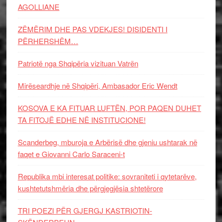
AGOLLIANE
ZËMËRIM DHE PAS VDEKJES! DISIDENTI I
PËRHERSHËM…
Patriotë nga Shqipëria vizituan Vatrën
Mirëseardhje në Shqipëri, Ambasador Eric Wendt
KOSOVA E KA FITUAR LUFTËN, POR PAQEN DUHET
TA FITOJË EDHE NË INSTITUCIONE!
Scanderbeg, mburoja e Arbërisë dhe gjeniu ushtarak në
faqet e Giovanni Carlo Saraceni-t
Republika mbi interesat politike: sovraniteti i qytetarëve,
kushtetutshmëria dhe përgjegjësia shtetërore
TRI POEZI PËR GJERGJ KASTRIOTIN-