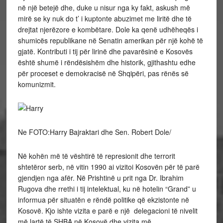
në një betejë dhe, duke u nisur nga ky fakt, askush më
mirë se ky nuk do t’ i kuptonte abuzimet me liritë dhe të
drejtat njerëzore e kombëtare. Dole ka qenë udhëheqës i
shumicës republikane në Senatin amerikan për një kohë të
gjatë. Kontributi i tij për lirinë dhe pavarësinë e Kosovës
është shumë i rëndësishëm dhe historik, gjithashtu edhe
për proceset e demokracisë në Shqipëri, pas rënës së
komunizmit.
Ne FOTO:Harry Bajraktari dhe Sen. Robert Dole/
Në kohën më të vështirë të represionit dhe terrorit
shtetëror serb, në vitin 1990 ai vizitoi Kosovën për të parë
gjendjen nga afër. Në Prishtinë u prit nga Dr. Ibrahim
Rugova dhe rrethi i tij intelektual, ku në hotelin “Grand” u
informua për situatën e rëndë politike që ekzistonte në
Kosovë. Kjo ishte vizita e parë e një delegacioni të nivelit
më lartë të SHBA në Kosovë dhe vizita më