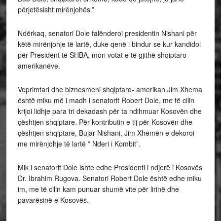
përjetësisht mirënjohës.”
Ndërkaq, senatori Dole falënderoi presidentin Nishani për
këtë mirënjohje të lartë, duke qenë i bindur se kur kandidoi
për President të SHBA, mori votat e të gjithë shqiptaro-
amerikanëve.
Veprimtari dhe biznesmeni shqiptaro- amerikan Jim Xhema
është miku më i madh i senatorit Robert Dole, me të cilin
krijoi lidhje para tri dekadash për ta ndihmuar Kosovën dhe
çështjen shqiptare. Për kontributin e tij për Kosovën dhe
çështjen shqiptare, Bujar Nishani, Jim Xhemën e dekoroi
me mirënjohje të lartë ” Nderi i Kombit”.
Mik i senatorit Dole ishte edhe Presidenti i ndjerë i Kosovës
Dr. Ibrahim Rugova. Senatori Robert Dole është edhe miku
im, me të cilin kam punuar shumë vite për lirinë dhe
pavarësinë e Kosovës.