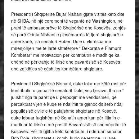
Presidenti i Shqipërisë Bujar Nishani gjatë vizitës këto ditë
në SHBA, në një ceremoni të veçantë në Washington, në
prani të ambasadorëve të Shqipërisë dhe Kosovës, zonjës
së parë Odeta Nishani e pjesëmarrës të tjerë shqiptarë e
amerikanë, ish senatori Robert Dole u vlerësua me
mirenjohjen më te lartë shtetërore ” Dekorata e Flamurit
Kombëtar” me motivacion për kontributin e madh që ka
dhënë në përkrahje të lirisë dhe pavarësisë së Kosovës
dhe zgjidhjes së çështjes kombëtare shqiptare.
Presidenti i Shqipërisë Nishani, duke folur me këtë rast për
kontributin e çmuar të senatorit Dole, veç tjerave, tha se “
ju ishit nga të parët që u përpoqët me vendosmëri, që
përcaktuat vijën e kuqe të ndalimit të gjenocidit serb ndaj
popullësisë civile e të pafajshme shqiptare në Kosovë,
duke lobuar fuqishëm në Senatin amerikan për fitimin e
merituar të lirisë e më pas të Pavarësisë së shumëpritur të
Kosovës. Për të gjitha këto kontribute, i nderuari senator
Bob Dole, shqiptarët si komb, kudo që jetojnë, ju janë