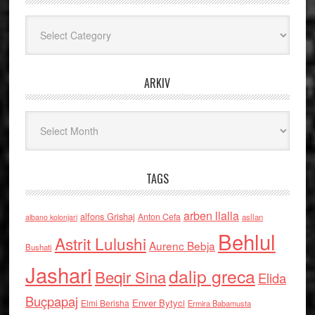
Kategoritë
ARKIV
Arkiv
TAGS
arben llalla
alfons Grishaj
Anton Cefa
asllan
albano kolonjari
Behlul
Astrit Lulushi
Aurenc Bebja
Bushati
Jashari
dalip greca
Beqir Sina
Elida
Buçpapaj
Enver Bytyci
Elmi Berisha
Ermira Babamusta