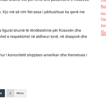
Ko
 Kjo më së miri flet sesa i përkushtuar ka qenë me
Nen
Flo
Els
a figurat shumë të rëndësishme për Kosovën dhe
So
hurohet e respektohet në atdheun tonë, në diasporë dhe
hur i komunitetit shqiptaro-amerikan dhe themelues i
nk
More