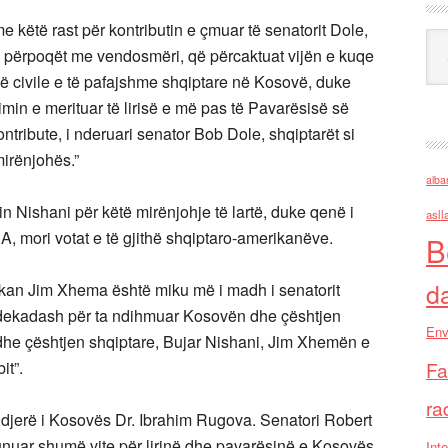
e këtë rast për kontributin e çmuar të senatorit Dole,
Ark
që u përpoqët me vendosmëri, që përcaktuat vijën e kuqe
isë civile e të pafajshme shqiptare në Kosovë, duke
min e merituar të lirisë e më pas të Pavarësisë së
ntribute, i nderuari senator Bob Dole, shqiptarët si
mirënjohës.”
alba
n Nishani për këtë mirënjohje të lartë, duke qenë i
asll
A, mori votat e të gjithë shqiptaro-amerikanëve.
B
d
ikan Jim Xhema është miku më i madh i senatorit
tri dekadash për ta ndihmuar Kosovën dhe çështjen
Env
n dhe çështjen shqiptare, Bujar Nishani, Jim Xhemën e
it”.
Fa
ra
 ndjerë i Kosovës Dr. Ibrahim Rugova. Senatori Robert
unuar shumë vite për lirinë dhe pavarësinë e Kosovës.
Inte