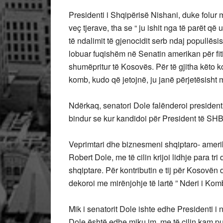
Presidenti i Shqipërisë Nishani, duke folur m
veç tjerave, tha se “ ju ishit nga të parët 
të ndalimit të gjenocidit serb ndaj popullës
lobuar fuqishëm në Senatin amerikan për fiti
shumëpritur të Kosovës. Për të gjitha këto ko
komb, kudo që jetojnë, ju janë përjetësisht 
Ndërkaq, senatori Dole falënderoi presidenti
bindur se kur kandidoi për President të SHB
Veprimtari dhe biznesmeni shqiptaro- amer
Robert Dole, me të cilin krijoi lidhje para 
shqiptare. Për kontributin e tij për Kosovë
dekoroi me mirënjohje të lartë ” Nderi i Komb
Mik i senatorit Dole ishte edhe Presidenti i
Dole është edhe miku im, me të cilin kam p