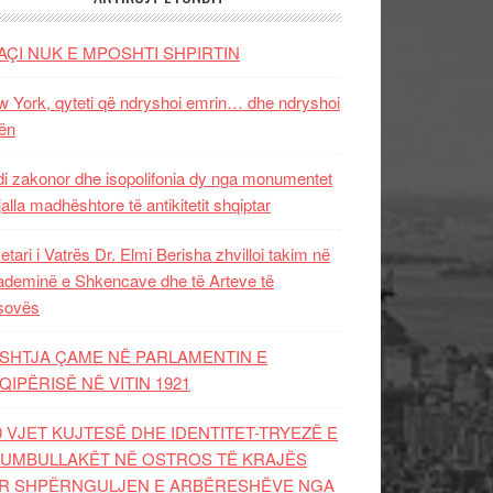
AÇI NUK E MPOSHTI SHPIRTIN
 York, qyteti që ndryshoi emrin… dhe ndryshoi
ën
i zakonor dhe isopolifonia dy nga monumentet
jalla madhështore të antikitetit shqiptar
etari i Vatrës Dr. Elmi Berisha zhvilloi takim në
deminë e Shkencave dhe të Arteve të
sovës
SHTJA ÇAME NË PARLAMENTIN E
QIPËRISË NË VITIN 1921
0 VJET KUJTESË DHE IDENTITET-TRYEZË E
UMBULLAKËT NË OSTROS TË KRAJËS
R SHPËRNGULJEN E ARBËRESHËVE NGA