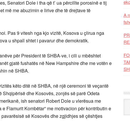
eko
s, Senatori Dole i tha që t’ ua përcillte porosinë e tij
et më me abuzimin e lirive dhe të drejtave të
A n
fsh
shoi. Pas 9 vitesh nga kjo vizitë, Kosova u çlirua nga
PR
a u shpall shtet i pavarur dhe demokratik.
RE
FO
kanëve për President të SHBA-ve, i cili u mbështet
TA
ikanët gjatë fushatës në New Hampshire dhe me votën e
SH
eshin në SHBA.
 vizitës këto ditë në SHBA, në një ceremoni të veçantë
ë Shqipërisë dhe Kosovës, zonjës së parë Odeta
amerikanë, ish senatori Robert Dole u vlerësua me
Kat
ta e Flamurit Kombëtar” me motivacion për kontributin e
e pavarësisë së Kosovës dhe zgjidhjes së çështjes