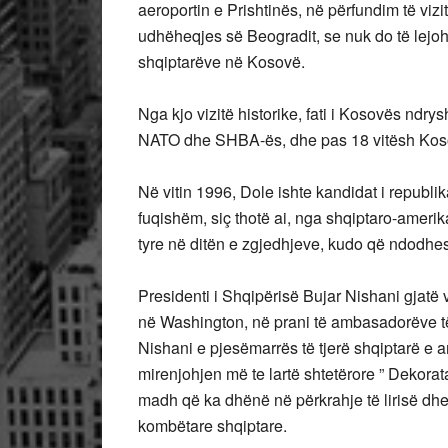
aeroportin e Prishtinës, në përfundim të vizite
udhëheqjes së Beogradit, se nuk do të lejoh
shqiptarëve në Kosovë.
Nga kjo vizitë historike, fati i Kosovës ndry
NATO dhe SHBA-ës, dhe pas 18 vitësh Kosov
Në vitin 1996, Dole ishte kandidat i republi
fuqishëm, siç thotë ai, nga shqiptaro-amer
tyre në ditën e zgjedhjeve, kudo që ndodh
Presidenti i Shqipërisë Bujar Nishani gjatë
në Washington, në prani të ambasadorëve t
Nishani e pjesëmarrës të tjerë shqiptarë e 
mirenjohjen më te lartë shtetërore ” Dekora
madh që ka dhënë në përkrahje të lirisë dh
kombëtare shqiptare.