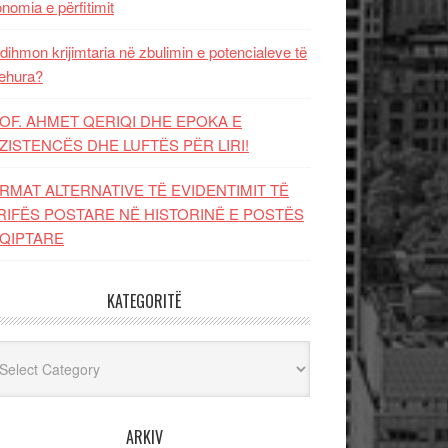
nomia e përfitimit
dihmon krijimtaria në zbulimin e potencialeve të
ehura?
OF. AHMET QERIQI DHE EPOKA E
ZISTENCЁS DHE LUFTЁS PЁR LIRI!
RMAT ALTERNATIVE TË EVIDENTIMIT TË
RIFËS POSTARE NË HISTORINË E POSTËS
QIPTARE
KATEGORITË
egoritë
ARKIV