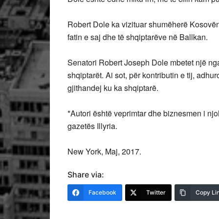
Robert Dole ka vizituar shumëherë Kosovën.
fatin e saj dhe të shqiptarëve në Ballkan.
Senatori Robert Joseph Dole mbetet një ng
shqiptarët. Ai sot, për kontributin e tij, ad
gjithandej ku ka shqiptarë.
*Autori është veprimtar dhe biznesmen i njo
gazetës Illyria.
New York, Maj, 2017.
Share via:
Facebook
Twitter
Copy Li