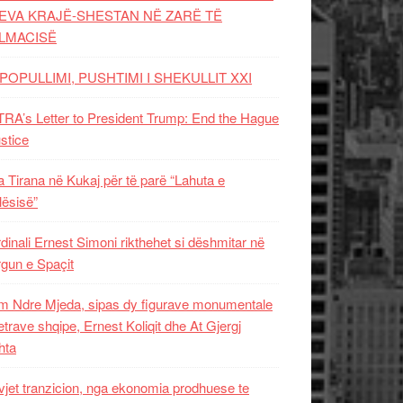
EVA KRAJË-SHESTAN NË ZARË TË
LMACISË
POPULLIMI, PUSHTIMI I SHEKULLIT XXI
RA’s Letter to President Trump: End the Hague
ustice
 Tirana në Kukaj për të parë “Lahuta e
ësisë”
dinali Ernest Simoni rikthehet si dëshmitar në
gun e Spaçit
 Ndre Mjeda, sipas dy figurave monumentale
letrave shqipe, Ernest Koliqit dhe At Gjergj
hta
vjet tranzicion, nga ekonomia prodhuese te