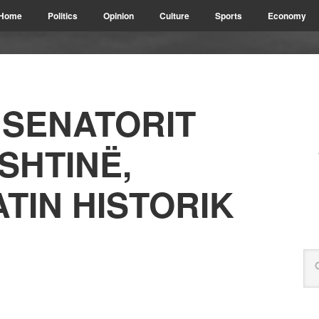
Home
Politics
Opinion
Culture
Sports
Economy
E SENATORIT
SHTINË,
TIN HISTORIK