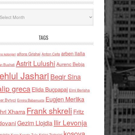
iv
TAGS
arben llalla
alfons Grishaj
Anton Cefa
no kolonjari
Astrit Lulushi
Aurenc Bebja
an Bushati
ehlul Jashari
Beqir Sina
alip greca
Elida Buçpapaj
Elmi Berisha
Eugjen Merlika
er Bytyci
Ermira Babamusta
Frank shkreli
hri Xharra
Fritz
Ilir Levonja
Gezim Llojdia
dovani
kosova
rviste
Kolec Traboini
Keze Kozeta Zylo