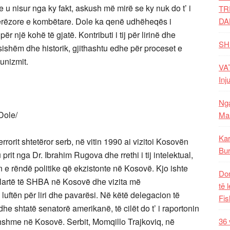
 u nisur nga ky fakt, askush më mirë se ky nuk do t’ i
TR
njerëzore e kombëtare. Dole ka qenë udhëheqës i
DA
një kohë të gjatë. Kontributi i tij për lirinë dhe
SH
shëm dhe historik, gjithashtu edhe për proceset e
unizmit.
VAT
Inj
Nga
Dole/
Mal
Kar
rrorit shtetëror serb, në vitin 1990 ai vizitoi Kosovën
Bur
prit nga Dr. Ibrahim Rugova dhe rrethi i tij intelektual,
n e rëndë politike që ekzistonte në Kosovë. Kjo ishte
Dom
ë lartë të SHBA në Kosovë dhe vizita më
të 
uftën për liri dhe pavarësi. Në këtë delegacion të
Fis
e shtatë senatorë amerikanë, të cilët do t’ i raportonin
thshme në Kosovë. Serbit, Momqillo Trajkoviq, në
36 