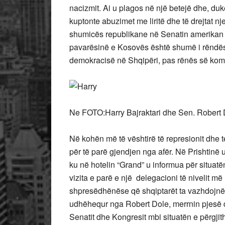
nacizmit. Ai u plagos në një betejë dhe, duke
kuptonte abuzimet me liritë dhe të drejtat 
shumicës republikane në Senatin amerikan për 
pavarësinë e Kosovës është shumë i rëndësi
demokracisë në Shqipëri, pas rënës së kom
Ne FOTO:Harry Bajraktari dhe Sen. Robert 
Në kohën më të vështirë të represionit dhe te
për të parë gjendjen nga afër. Në Prishtinë u 
ku në hotelin “Grand” u informua për situatë
vizita e parë e një delegacioni të nivelit m
shpresëdhënëse që shqiptarët ta vazhdojnë l
udhëhequr nga Robert Dole, merrnin pjesë dh
Senatit dhe Kongresit mbi situatën e përgji