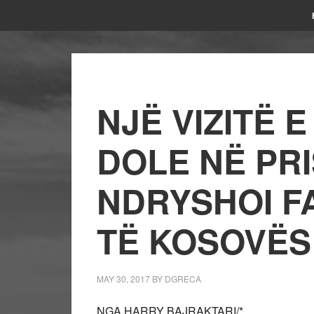
NJË VIZITË 
DOLE NË PRI
NDRYSHOI FA
TË KOSOVËS
MAY 30, 2017
BY
DGRECA
NGA HARRY BAJRAKTARI/*