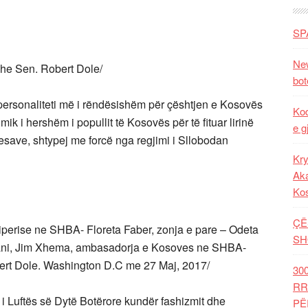
SP
New
dhe Sen. Robert Dole/
bot
personaliteti më i rëndësishëm për çështjen e Kosovës
Kod
ik i hershëm i popullit të Kosovës për të fituar lirinë
e g
esave, shtypej me forcë nga regjimi i Sllobodan
Kry
Aka
Ko
ÇË
erise ne SHBA- Floreta Faber, zonja e pare – Odeta
SH
shani, Jim Xhema, ambasadorja e Kosoves ne SHBA-
bert Dole. Washington D.C me 27 Maj, 2017/
30
RR
i Luftës së Dytë Botërore kundër fashizmit dhe
PË