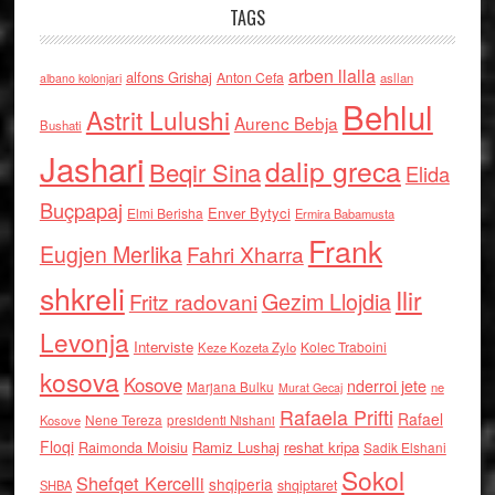
TAGS
arben llalla
alfons Grishaj
Anton Cefa
asllan
albano kolonjari
Behlul
Astrit Lulushi
Aurenc Bebja
Bushati
Jashari
dalip greca
Beqir Sina
Elida
Buçpapaj
Enver Bytyci
Elmi Berisha
Ermira Babamusta
Frank
Eugjen Merlika
Fahri Xharra
shkreli
Ilir
Gezim Llojdia
Fritz radovani
Levonja
Interviste
Kolec Traboini
Keze Kozeta Zylo
kosova
Kosove
nderroi jete
Marjana Bulku
ne
Murat Gecaj
Rafaela Prifti
Rafael
Nene Tereza
Kosove
presidenti Nishani
Floqi
Raimonda Moisiu
Ramiz Lushaj
reshat kripa
Sadik Elshani
Sokol
Shefqet Kercelli
shqiperia
shqiptaret
SHBA