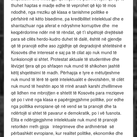
thuhet haptas e madje edhe të veprohet që kjo të mos
ndodhë, nga rreziku që klasa e tanishme politike e
përfshirë në këto bisedime, pa kredibilitet intelektual dhe e
shantazhuar nga aferat e ndryshme korruptive dhe me
keqpërdorime ndër më të rëndat, që t’i shpëtojë drejtësisë
para së cilës herdo-kudro duhet të dalë, është në gjendje
që të pranojë edhe aso zgjidhje që degradojnë shtetësinë e
Kosovës dhe interesat e saj pa të cilat ajo nuk mund të
funksionojë si shtet. Protestat aktuale të studentëve dhe
lëvizjet tjera që po shfaqen nuk mund të shikohen jashtë
këtij shqetësimi të madh. Përhapja e tyre e mëtutjeshme
nuk mund të lërë të qetë intelektualët e devotshëm, të cilët
nuk mund të heshtin apo të rrinë anash karshi zhvillimeve
që lidhen me mbrojtjen e shtetit të Kosovës para rreziqeve
që po i vinë nga klasa e papërgjegjshme politike, por edhe
nga politika evropiane që në vend se ta pranojë dhe ta
ndërtojë si shtet të pavarur e demokratik, po i vë fusnota.
Elita e ndërgjegjshme intelektuale nuk mund të pranojë
retorikën rreth gjoja integrimeve dhe ardhmërisë së
përbashkët evropiane, kur realitet politike, ekonomike dhe