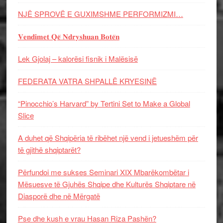
NJË SPROVË E GUXIMSHME PERFORMIZMI…
𝐕𝐞𝐧𝐝𝐢𝐦𝐞𝐭 𝐐𝐞̈ 𝐍𝐝𝐫𝐲𝐬𝐡𝐮𝐚𝐧 𝐁𝐨𝐭𝐞̈𝐧
Lek Gjolaj – kalorësi fisnik i Malësisë
FEDERATA VATRA SHPALLË KRYESINË
“Pinocchio’s Harvard” by Tertini Set to Make a Global
Slice
A duhet që Shqipëria të ribëhet një vend i jetueshëm për
të gjithë shqiptarët?
Përfundoi me sukses Seminari XIX Mbarëkombëtar i
Mësuesve të Gjuhës Shqipe dhe Kulturës Shqiptare në
Diasporë dhe në Mërgatë
Pse dhe kush e vrau Hasan Riza Pashën?