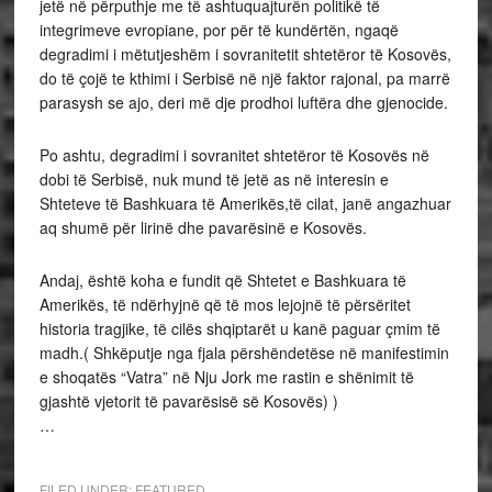
jetë në përputhje me të ashtuquajturën politikë të
integrimeve evropiane, por për të kundërtën, ngaqë
degradimi i mëtutjeshëm i sovranitetit shtetëror të Kosovës,
do të çojë te kthimi i Serbisë në një faktor rajonal, pa marrë
parasysh se ajo, deri më dje prodhoi luftëra dhe gjenocide.
Po ashtu, degradimi i sovranitet shtetëror të Kosovës në
dobi të Serbisë, nuk mund të jetë as në interesin e
Shteteve të Bashkuara të Amerikës,të cilat, janë angazhuar
aq shumë për lirinë dhe pavarësinë e Kosovës.
Andaj, është koha e fundit që Shtetet e Bashkuara të
Amerikës, të ndërhyjnë që të mos lejojnë të përsëritet
historia tragjike, të cilës shqiptarët u kanë paguar çmim të
madh.( Shkëputje nga fjala përshëndetëse në manifestimin
e shoqatës “Vatra” në Nju Jork me rastin e shënimit të
gjashtë vjetorit të pavarësisë së Kosovës) )
…
FILED UNDER:
FEATURED