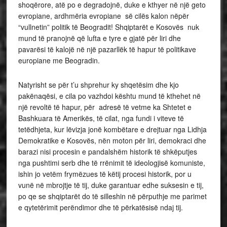
shoqërore, atë po e degradojnë, duke e kthyer në një geto
evropiane, ardhmëria evropiane së cilës kalon nëpër
“vullnetin” politik të Beogradit! Shqiptarët e Kosovës nuk
mund të pranojnë që lufta e tyre e gjatë për liri dhe
pavarësi të kalojë në një pazarllëk të hapur të politikave
europiane me Beogradin.
Natyrisht se për t’u shprehur ky shqetësim dhe kjo
pakënaqësi, e cila po vazhdoi kështu mund të kthehet në
një revoltë të hapur, për adresë të vetme ka Shtetet e
Bashkuara të Amerikës, të cilat, nga fundi i viteve të
tetëdhjeta, kur lëvizja jonë kombëtare e drejtuar nga Lidhja
Demokratike e Kosovës, nën moton për liri, demokraci dhe
barazi nisi procesin e pandalshëm historik të shkëputjes
nga pushtimi serb dhe të rrënimit të ideologjisë komuniste,
ishin jo vetëm frymëzues të këtij procesi historik, por u
vunë në mbrojtje të tij, duke garantuar edhe suksesin e tij,
po qe se shqiptarët do të silleshin në përputhje me parimet
e qytetërimit perëndimor dhe të përkatësisë ndaj tij.