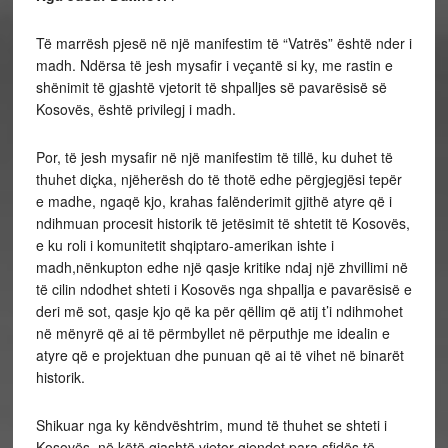
Të marrësh pjesë në një manifestim të “Vatrës” është nder i
madh. Ndërsa të jesh mysafir i veçantë si ky, me rastin e
shënimit të gjashtë vjetorit të shpalljes së pavarësisë së
Kosovës, është privilegj i madh.
Por, të jesh mysafir në një manifestim të tillë, ku duhet të
thuhet diçka, njëherësh do të thotë edhe përgjegjësi tepër
e madhe, ngaqë kjo, krahas falënderimit gjithë atyre që i
ndihmuan procesit historik të jetësimit të shtetit të Kosovës,
e ku roli i komunitetit shqiptaro-amerikan ishte i
madh,nënkupton edhe një qasje kritike ndaj një zhvillimi në
të cilin ndodhet shteti i Kosovës nga shpallja e pavarësisë e
deri më sot, qasje kjo që ka për qëllim që atij t’i ndihmohet
në mënyrë që ai të përmbyllet në përputhje me idealin e
atyre që e projektuan dhe punuan që ai të vihet në binarët
historik.
Shikuar nga ky këndvështrim, mund të thuhet se shteti i
Kosovës, në këtë gjashtë vjetor gjendet para sfidës të