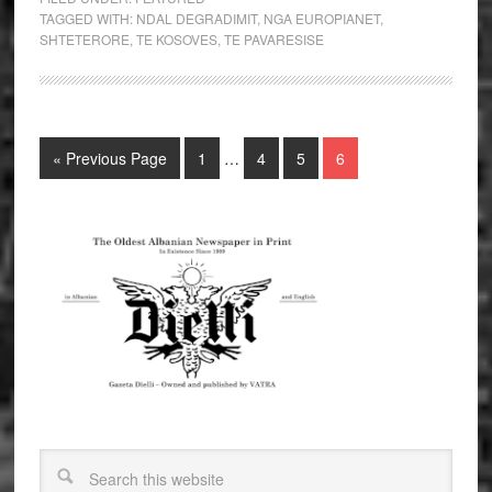
TAGGED WITH:
NDAL DEGRADIMIT
,
NGA EUROPIANET
,
SHTETERORE
,
TE KOSOVES
,
TE PAVARESISE
« Previous Page
1
…
4
5
6