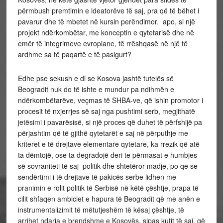
përmbush premtimin e ideatorëve të saj, pra që të bëhet i
pavarur dhe të mbetet në kursin perëndimor, apo, si një
projekt ndërkombëtar, me konceptin e qytetarisë dhe në
emër të integrimeve evropiane, të rrëshqasë në një të
ardhme sa të paqartë e të pasigurt?
Edhe pse sekush e di se Kosova jashtë tutelës së
Beogradit nuk do të ishte e mundur pa ndihmën e
ndërkombëtarëve, veçmas të SHBA-ve, që ishin promotor i
procesit të nxjerrjes së saj nga pushtimi serb, megjithatë
jetësimi i pavarësisë, si një proces që duhet të përfshijë pa
përjashtim që të gjithë qytetarët e saj në përputhje me
kriteret e të drejtave elementare qytetare, ka rrezik që atë
ta dëmtojë, ose ta degradojë deri te përmasat e humbjes
së sovraniteti të saj politik dhe shtetëror madje, po qe se
sendërtimi i të drejtave të pakicës serbe lidhen me
pranimin e rolit politik të Serbisë në këtë çështje, prapa të
cilit shfaqen ambiciet e hapura të Beogradit që me anën e
instrumentalizimit të mëtutjeshëm të kësaj çështje, të
arrihet ndarja e brendshme e Kosovës, sipas kutit të saj, që