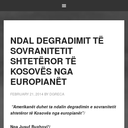
NDAL DEGRADIMIT TË
SOVRANITETIT
SHTETËROR TË
KOSOVËS NGA
EUROPIANËT
FEBRUARY 21, 2014
BY
DGRECA
“Amerikanët duhet ta ndalin degradimin e sovranitetit
shtetëror të Kosovës nga europianët”/
Nga Jusuf Buxhovi*/