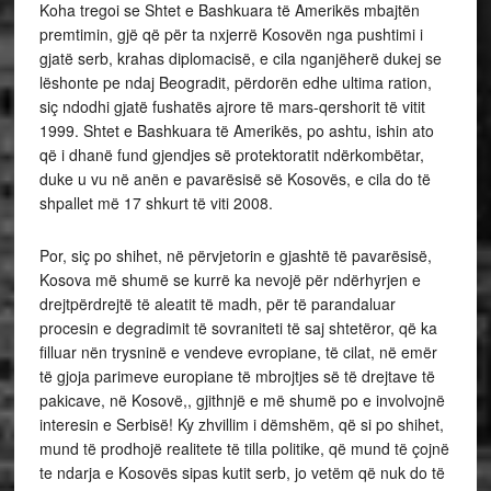
Koha tregoi se Shtet e Bashkuara të Amerikës mbajtën
premtimin, gjë që për ta nxjerrë Kosovën nga pushtimi i
gjatë serb, krahas diplomacisë, e cila nganjëherë dukej se
lëshonte pe ndaj Beogradit, përdorën edhe ultima ration,
siç ndodhi gjatë fushatës ajrore të mars-qershorit të vitit
1999. Shtet e Bashkuara të Amerikës, po ashtu, ishin ato
që i dhanë fund gjendjes së protektoratit ndërkombëtar,
duke u vu në anën e pavarësisë së Kosovës, e cila do të
shpallet më 17 shkurt të viti 2008.
Por, siç po shihet, në përvjetorin e gjashtë të pavarësisë,
Kosova më shumë se kurrë ka nevojë për ndërhyrjen e
drejtpërdrejtë të aleatit të madh, për të parandaluar
procesin e degradimit të sovraniteti të saj shtetëror, që ka
filluar nën trysninë e vendeve evropiane, të cilat, në emër
të gjoja parimeve europiane të mbrojtjes së të drejtave të
pakicave, në Kosovë,, gjithnjë e më shumë po e involvojnë
interesin e Serbisë! Ky zhvillim i dëmshëm, që si po shihet,
mund të prodhojë realitete të tilla politike, që mund të çojnë
te ndarja e Kosovës sipas kutit serb, jo vetëm që nuk do të