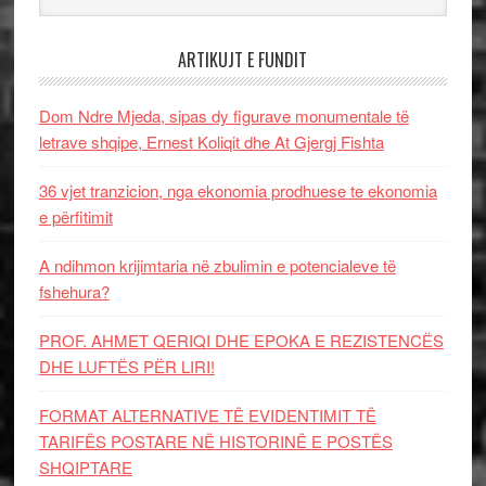
ARTIKUJT E FUNDIT
Dom Ndre Mjeda, sipas dy figurave monumentale të
letrave shqipe, Ernest Koliqit dhe At Gjergj Fishta
36 vjet tranzicion, nga ekonomia prodhuese te ekonomia
e përfitimit
A ndihmon krijimtaria në zbulimin e potencialeve të
fshehura?
PROF. AHMET QERIQI DHE EPOKA E REZISTENCЁS
DHE LUFTЁS PЁR LIRI!
FORMAT ALTERNATIVE TË EVIDENTIMIT TË
TARIFËS POSTARE NË HISTORINË E POSTËS
SHQIPTARE