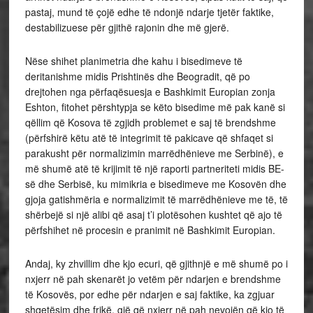
pastaj, mund të çojë edhe të ndonjë ndarje tjetër faktike,
destabilizuese për gjithë rajonin dhe më gjerë.
Nëse shihet planimetria dhe kahu i bisedimeve të
deritanishme midis Prishtinës dhe Beogradit, që po
drejtohen nga përfaqësuesja e Bashkimit Europian zonja
Eshton, fitohet përshtypja se këto bisedime më pak kanë si
qëllim që Kosova të zgjidh problemet e saj të brendshme
(përfshirë këtu atë të integrimit të pakicave që shfaqet si
parakusht për normalizimin marrëdhënieve me Serbinë), e
më shumë atë të krijimit të një raporti partneriteti midis BE-
së dhe Serbisë, ku mimikria e bisedimeve me Kosovën dhe
gjoja gatishmëria e normalizimit të marrëdhënieve me të, të
shërbejë si një alibi që asaj t’i plotësohen kushtet që ajo të
përfshihet në procesin e pranimit në Bashkimit Europian.
Andaj, ky zhvillim dhe kjo ecuri, që gjithnjë e më shumë po i
nxjerr në pah skenarët jo vetëm për ndarjen e brendshme
të Kosovës, por edhe për ndarjen e saj faktike, ka zgjuar
shqetësim dhe frikë, gjë që nxjerr në pah nevojën që kjo të