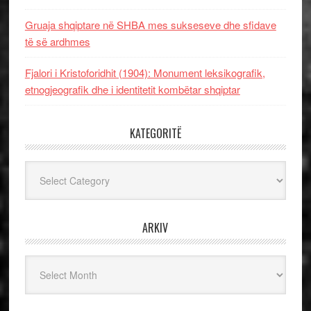
Gruaja shqiptare në SHBA mes sukseseve dhe sfidave
të së ardhmes
Fjalori i Kristoforidhit (1904): Monument leksikografik,
etnogjeografik dhe i identitetit kombëtar shqiptar
KATEGORITË
Kategoritë
ARKIV
Arkiv