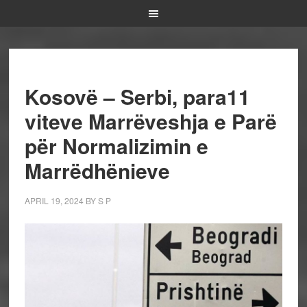
Kosovë – Serbi, para11
viteve Marrëveshja e Parë
për Normalizimin e
Marrëdhënieve
APRIL 19, 2024
BY
S P