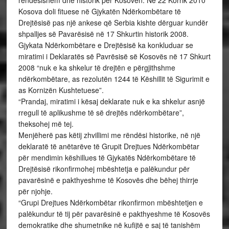
rëndësishëm dhe historik për Kosovën: Në 22 Korrik 2010
Kosova doli fituese në Gjykatën Ndërkombëtare të
Drejtësisë pas një ankese që Serbia kishte dërguar kundër
shpalljes së Pavarësisë në 17 Shkurtin historik 2008.
Gjykata Ndërkombëtare e Drejtësisë ka konkluduar se
miratimi i Deklaratës së Pavrësisë së Kosovës në 17 Shkurt
2008 “nuk e ka shkelur të drejtën e përgjithshme
ndërkombëtare, as rezolutën 1244 të Këshillit të Sigurimit e
as Kornizën Kushtetuese”.
“Prandaj, miratimi i kësaj deklarate nuk e ka shkelur asnjë
rregull të aplikushme të së drejtës ndërkombëtare”,
theksohej më tej.
Menjëherë pas këtij zhvillimi me rëndësi historike, në një
deklaratë të anëtarëve të Grupit Drejtues Ndërkombëtar
për mendimin këshillues të Gjykatës Ndërkombëtare të
Drejtësisë rikonfirmohej mbështetja e palëkundur për
pavarësinë e pakthyeshme të Kosovës dhe bëhej thirrje
për njohje.
“Grupi Drejtues Ndërkombëtar rikonfirmon mbështetjen e
palëkundur të tij për pavarësinë e pakthyeshme të Kosovës
demokratike dhe shumetnike në kufijtë e saj të tanishëm