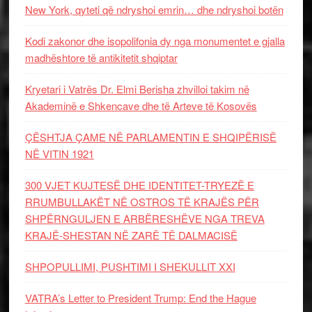
New York, qyteti që ndryshoi emrin… dhe ndryshoi botën
Kodi zakonor dhe isopolifonia dy nga monumentet e gjalla
madhështore të antikitetit shqiptar
Kryetari i Vatrës Dr. Elmi Berisha zhvilloi takim në
Akademinë e Shkencave dhe të Arteve të Kosovës
ÇËSHTJA ÇAME NË PARLAMENTIN E SHQIPËRISË
NË VITIN 1921
300 VJET KUJTESË DHE IDENTITET-TRYEZË E
RRUMBULLAKËT NË OSTROS TË KRAJËS PËR
SHPËRNGULJEN E ARBËRESHËVE NGA TREVA
KRAJË-SHESTAN NË ZARË TË DALMACISË
SHPOPULLIMI, PUSHTIMI I SHEKULLIT XXI
VATRA’s Letter to President Trump: End the Hague