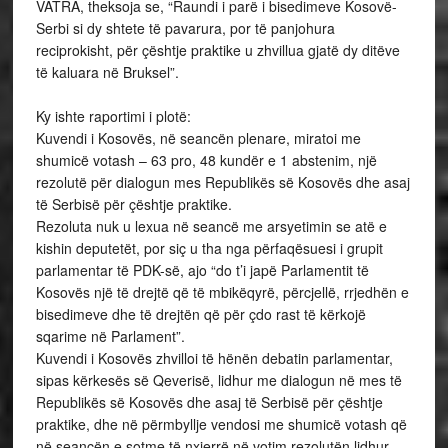
VATRA, theksoja se, “Raundi i parë i bisedimeve Kosovë-
Serbi si dy shtete të pavarura, por të panjohura
reciprokisht, për çështje praktike u zhvillua gjatë dy ditëve
të kaluara në Bruksel”.
Ky ishte raportimi i plotë:
Kuvendi i Kosovës, në seancën plenare, miratoi me
shumicë votash – 63 pro, 48 kundër e 1 abstenim, një
rezolutë për dialogun mes Republikës së Kosovës dhe asaj
të Serbisë për çështje praktike.
Rezoluta nuk u lexua në seancë me arsyetimin se atë e
kishin deputetët, por siç u tha nga përfaqësuesi i grupit
parlamentar të PDK-së, ajo “do t’i japë Parlamentit të
Kosovës një të drejtë që të mbikëqyrë, përcjellë, rrjedhën e
bisedimeve dhe të drejtën që për çdo rast të kërkojë
sqarime në Parlament”.
Kuvendi i Kosovës zhvilloi të hënën debatin parlamentar,
sipas kërkesës së Qeverisë, lidhur me dialogun në mes të
Republikës së Kosovës dhe asaj të Serbisë për çështje
praktike, dhe në përmbyllje vendosi me shumicë votash që
në seancën e sotme të nxjerrë në votim rezolutën lidhur