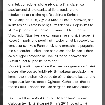
grantet, donacionet si dhe përkrahja financiare nga
asociacionet dhe organizatat tjera vendore dhe
ndërkombëtare si dhe nga Republika e Serbisë”.
Në 23 dhjetor 2015, Gjykata Kushtetuese e Kosovës, pas
kërkesës që i është bërë nga Presidentja e Republikës të
vlerësojë përputhshmërinë e dokumentit të emërtuar
“Asociacioni/Bashkësia e komunave me shumicë serbe në
Kosovë – parimet e përgjithshme/elementet kryesore”, ka
vendosur se, “këto Parime nuk janë tërësisht në përputhje
me standardet kushtetuese përkatëse dhe ka konkluduar
se akti ligjor i qeverisë së Republikës së Kosovës dhe
Statuti duhet të jenë në përputhje”.
Pas këtij vendimi, qeveria e Kosovës ka siguruar se, “i tërë
procesi dhe çdo akt juridik për të finalizuar asociacionin e
komunave me shumicë serbe do bëhet duke u bazuar dhe
respektuar konkluzionet e Gjykatës Kushtetues” dhe se
“edhe Statuti i asociacionit do dërgohet në Kushtetuese”.
Bisedimet Kosovë-Serbi në nivel të lartë kanë pasuar
dialogun teknik, të filluar në 8 mars 2011, poashtu në