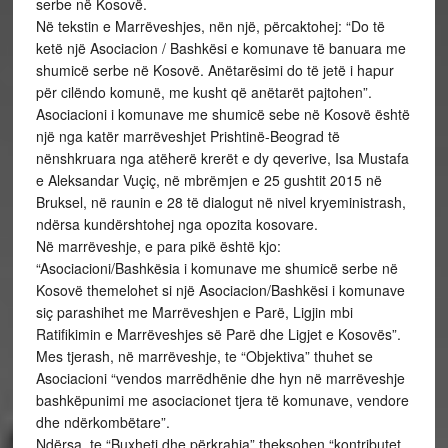
serbe në Kosovë.
Në tekstin e Marrëveshjes, nën një, përcaktohej: “Do të
ketë një Asociacion / Bashkësi e komunave të banuara me
shumicë serbe në Kosovë. Anëtarësimi do të jetë i hapur
për cilëndo komunë, me kusht që anëtarët pajtohen”.
Asociacioni i komunave me shumicë sebe në Kosovë është
një nga katër marrëveshjet Prishtinë-Beograd të
nënshkruara nga atëherë krerët e dy qeverive, Isa Mustafa
e Aleksandar Vuçiç, në mbrëmjen e 25 gushtit 2015 në
Bruksel, në raunin e 28 të dialogut në nivel kryeministrash,
ndërsa kundërshtohej nga opozita kosovare.
Në marrëveshje, e para pikë është kjo:
“Asociacioni/Bashkësia i komunave me shumicë serbe në
Kosovë themelohet si një Asociacion/Bashkësi i komunave
siç parashihet me Marrëveshjen e Parë, Ligjin mbi
Ratifikimin e Marrëveshjes së Parë dhe Ligjet e Kosovës”.
Mes tjerash, në marrëveshje, te “Objektiva” thuhet se
Asociacioni “vendos marrëdhënie dhe hyn në marrëveshje
bashkëpunimi me asociacionet tjera të komunave, vendore
dhe ndërkombëtare”.
Ndërsa, te “Buxheti dhe përkrahja” theksohen “kontributet,