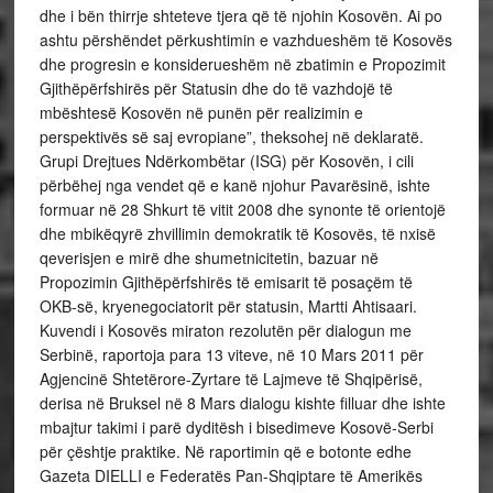
dhe i bën thirrje shteteve tjera që të njohin Kosovën. Ai po
ashtu përshëndet përkushtimin e vazhdueshëm të Kosovës
dhe progresin e konsiderueshëm në zbatimin e Propozimit
Gjithëpërfshirës për Statusin dhe do të vazhdojë të
mbështesë Kosovën në punën për realizimin e
perspektivës së saj evropiane”, theksohej në deklaratë.
Grupi Drejtues Ndërkombëtar (ISG) për Kosovën, i cili
përbëhej nga vendet që e kanë njohur Pavarësinë, ishte
formuar në 28 Shkurt të vitit 2008 dhe synonte të orientojë
dhe mbikëqyrë zhvillimin demokratik të Kosovës, të nxisë
qeverisjen e mirë dhe shumetnicitetin, bazuar në
Propozimin Gjithëpërfshirës të emisarit të posaçëm të
OKB-së, kryenegociatorit për statusin, Martti Ahtisaari.
Kuvendi i Kosovës miraton rezolutën për dialogun me
Serbinë, raportoja para 13 viteve, në 10 Mars 2011 për
Agjencinë Shtetërore-Zyrtare të Lajmeve të Shqipërisë,
derisa në Bruksel në 8 Mars dialogu kishte filluar dhe ishte
mbajtur takimi i parë dyditësh i bisedimeve Kosovë-Serbi
për çështje praktike. Në raportimin që e botonte edhe
Gazeta DIELLI e Federatës Pan-Shqiptare të Amerikës