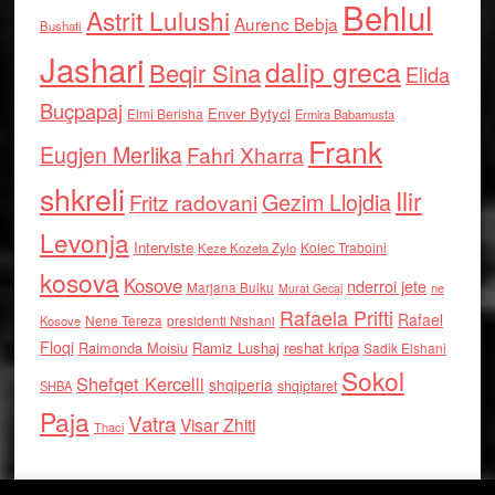
Behlul
Astrit Lulushi
Aurenc Bebja
Bushati
Jashari
dalip greca
Beqir Sina
Elida
Buçpapaj
Enver Bytyci
Elmi Berisha
Ermira Babamusta
Frank
Eugjen Merlika
Fahri Xharra
shkreli
Ilir
Gezim Llojdia
Fritz radovani
Levonja
Interviste
Kolec Traboini
Keze Kozeta Zylo
kosova
Kosove
nderroi jete
Marjana Bulku
ne
Murat Gecaj
Rafaela Prifti
Rafael
Nene Tereza
Kosove
presidenti Nishani
Floqi
Raimonda Moisiu
Ramiz Lushaj
reshat kripa
Sadik Elshani
Sokol
Shefqet Kercelli
shqiperia
shqiptaret
SHBA
Paja
Vatra
Visar Zhiti
Thaci