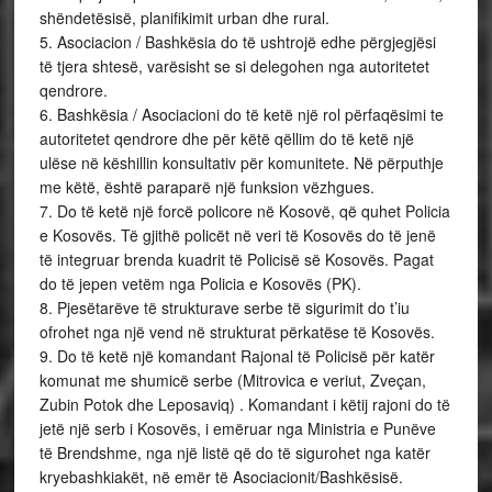
shëndetësisë, planifikimit urban dhe rural.
5. Asociacion / Bashkësia do të ushtrojë edhe përgjegjësi
të tjera shtesë, varësisht se si delegohen nga autoritetet
qendrore.
6. Bashkësia / Asociacioni do të ketë një rol përfaqësimi te
autoritetet qendrore dhe për këtë qëllim do të ketë një
ulëse në këshillin konsultativ për komunitete. Në përputhje
me këtë, është paraparë një funksion vëzhgues.
7. Do të ketë një forcë policore në Kosovë, që quhet Policia
e Kosovës. Të gjithë policët në veri të Kosovës do të jenë
të integruar brenda kuadrit të Policisë së Kosovës. Pagat
do të jepen vetëm nga Policia e Kosovës (PK).
8. Pjesëtarëve të strukturave serbe të sigurimit do t’iu
ofrohet nga një vend në strukturat përkatëse të Kosovës.
9. Do të ketë një komandant Rajonal të Policisë për katër
komunat me shumicë serbe (Mitrovica e veriut, Zveçan,
Zubin Potok dhe Leposaviq) . Komandant i këtij rajoni do të
jetë një serb i Kosovës, i emëruar nga Ministria e Punëve
të Brendshme, nga një listë që do të sigurohet nga katër
kryebashkiakët, në emër të Asociacionit/Bashkësisë.