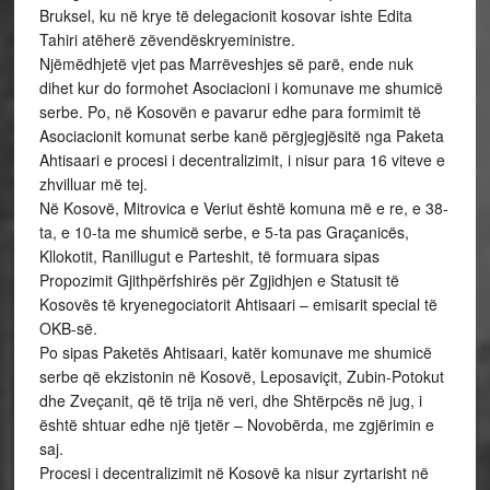
Bruksel, ku në krye të delegacionit kosovar ishte Edita
Tahiri atëherë zëvendëskryeministre.
Njëmëdhjetë vjet pas Marrëveshjes së parë, ende nuk
dihet kur do formohet Asociacioni i komunave me shumicë
serbe. Po, në Kosovën e pavarur edhe para formimit të
Asociacionit komunat serbe kanë përgjegjësitë nga Paketa
Ahtisaari e procesi i decentralizimit, i nisur para 16 viteve e
zhvilluar më tej.
Në Kosovë, Mitrovica e Veriut është komuna më e re, e 38-
ta, e 10-ta me shumicë serbe, e 5-ta pas Graçanicës,
Kllokotit, Ranillugut e Parteshit, të formuara sipas
Propozimit Gjithpërfshirës për Zgjidhjen e Statusit të
Kosovës të kryenegociatorit Ahtisaari – emisarit special të
OKB-së.
Po sipas Paketës Ahtisaari, katër komunave me shumicë
serbe që ekzistonin në Kosovë, Leposaviçit, Zubin-Potokut
dhe Zveçanit, që të trija në veri, dhe Shtërpcës në jug, i
është shtuar edhe një tjetër – Novobërda, me zgjërimin e
saj.
Procesi i decentralizimit në Kosovë ka nisur zyrtarisht në