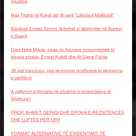
Injustice
Nga Tirana në Kukaj për të parë “Lahuta e Malësisë”
Kardinali Ernest Simoni rikthehet si dëshmitar në Burgun
e Spaçit
Dom Ndre Mjeda, sipas dy figurave monumentale të
letrave shqipe, Ernest Koliqit dhe At Gjergj Fishta
36 vjet tranzicion, nga ekonomia prodhuese te ekonomia
e përfitimit
A ndihmon krijimtaria në zbulimin e potencialeve të
fshehura?
PROF. AHMET QERIQI DHE EPOKA E REZISTENCЁS
DHE LUFTЁS PЁR LIRI!
FORMAT ALTERNATIVE TË EVIDENTIMIT TË