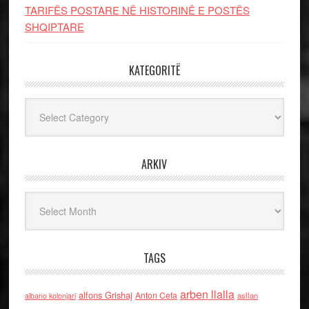
TARIFËS POSTARE NË HISTORINË E POSTËS
SHQIPTARE
KATEGORITË
Kategoritë
ARKIV
Arkiv
TAGS
arben llalla
alfons Grishaj
Anton Cefa
asllan
albano kolonjari