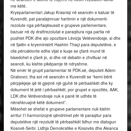
me këtë.
Kryeparlamentari Jakup Krasniqi në seancën e kaluar të
Kuvendit, pat paralajmruar hartimin e një dokumenti-
rezolute nga përfaqësuesit e grupeve parlementare,
bazuar në dy draftrezolutat e paraqitura nga partia në
pushtet PDK dhe ajo opozitare Lëvizja Vetëvendosje, si dhe
në fjalën e kryeministrit Hashim Thaçi para deputetëve, e
cila përcaktonte edhe vijat e kuqe se çfarë mund të
bisedohet e çfarë jo, si dhe në debatin e zhvilluar në
seancë, ku kishte pikëpamje të ndryshme.
Në emër të grupit parlamentar të PDK-së, deputeti Adem
Grabovci, tha sot në seancën e Kuvendit se “kemi bërë
përpjekjeje që të gjejmë një gjuhë të përbashkët dhe ky
dokument të jetë i përbashkët, por grupet e opozitës, AAK,
LDK dhe Vetëvendosje nuk e panë të udhës të
nënshkruajnë këtë dokument”.
Mësohet se shefat e grupeve parlamentare nuk kishin
arritur t’i harmonizojnë qëndrimet për të paraqitur para
deputetëve një rezolutë të përbashkët lidhur me dialogun
Kosovë-Serbi. Lidhja Demokratike e Kosovës dhe Aleanca