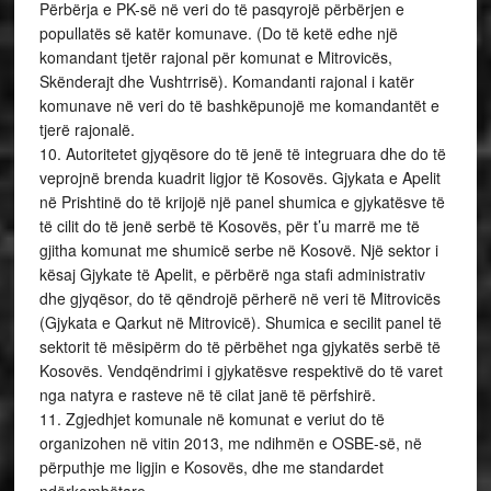
Përbërja e PK-së në veri do të pasqyrojë përbërjen e
popullatës së katër komunave. (Do të ketë edhe një
komandant tjetër rajonal për komunat e Mitrovicës,
Skënderajt dhe Vushtrrisë). Komandanti rajonal i katër
komunave në veri do të bashkëpunojë me komandantët e
tjerë rajonalë.
10. Autoritetet gjyqësore do të jenë të integruara dhe do të
veprojnë brenda kuadrit ligjor të Kosovës. Gjykata e Apelit
në Prishtinë do të krijojë një panel shumica e gjykatësve të
të cilit do të jenë serbë të Kosovës, për t’u marrë me të
gjitha komunat me shumicë serbe në Kosovë. Një sektor i
kësaj Gjykate të Apelit, e përbërë nga stafi administrativ
dhe gjyqësor, do të qëndrojë përherë në veri të Mitrovicës
(Gjykata e Qarkut në Mitrovicë). Shumica e secilit panel të
sektorit të mësipërm do të përbëhet nga gjykatës serbë të
Kosovës. Vendqëndrimi i gjykatësve respektivë do të varet
nga natyra e rasteve në të cilat janë të përfshirë.
11. Zgjedhjet komunale në komunat e veriut do të
organizohen në vitin 2013, me ndihmën e OSBE-së, në
përputhje me ligjin e Kosovës, dhe me standardet