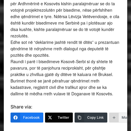
për Ardhmërinë e Kosovës kishin paralajmëruar se do ta
votojnë projektrezolutën për bisedime, nëse përfshihen
edhe qëndrimet e tyre. Ndërsa Lëvizja Vetëvendosje, e cila
është kundër bisedimeve me Serbinë pa i plotësuar ajo
disa kushte, kishte paralajmëruar se do të votojë kundër
rezolutës.
Edhe sot në “deklarime jashtë rendit të ditës” u prezantuan
qëndrime të ndryshme rreth dialogut nga deputetë të
pozitës dhe opozitës.
Raundi i parë i bisedimeve Kosovë-Serbi si dy shtete të
pavarura, por të panjohura reciprokisht, për çështje
praktike u zhvillua gjatë dy ditëve të kaluara në Bruksel.
Burimet thonë se janë përafruar qëndrimet rreth
kadastrave, regjistrit civil dhe trafikut ajror dhe se ka
dallime të mëdha rreth vulave të Doganave të Kosovës.
Share via:
Facebook
Twitter
Copy Link
More