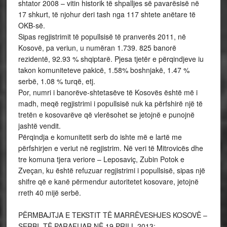
shtator 2008 – vitin historik të shpalljes së pavarësisë në
17 shkurt, të njohur deri tash nga 117 shtete anëtare të
OKB-së.
Sipas regjistrimit të popullsisë të pranverës 2011, në
Kosovë, pa veriun, u numëran 1.739. 825 banorë
rezidentë, 92.93 % shqiptarë. Pjesa tjetër e përqindjeve iu
takon komuniteteve pakicë, 1.58% boshnjakë, 1.47 %
serbë, 1.08 % turqë, etj.
Por, numri i banorëve-shtetasëve të Kosovës është më i
madh, meqë regjistrimi i popullsisë nuk ka përfshirë një të
tretën e kosovarëve që vlerësohet se jetojnë e punojnë
jashtë vendit.
Përqindja e komunitetit serb do ishte më e lartë me
përfshirjen e veriut në regjistrim. Në veri të Mitrovicës dhe
tre komuna tjera veriore – Leposaviç, Zubin Potok e
Zveçan, ku është refuzuar regjistrimi i popullsisë, sipas një
shifre që e kanë përmendur autoritetet kosovare, jetojnë
rreth 40 mijë serbë.
PËRMBAJTJA E TEKSTIT TË MARRËVESHJES KOSOVË –
SERBI, TË PARAFUAR NË 19 PRILL 2013: