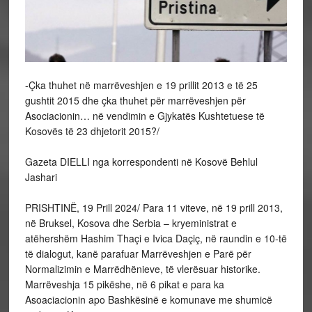
-Çka thuhet në marrëveshjen e 19 prillit 2013 e të 25
gushtit 2015 dhe çka thuhet për marrëveshjen për
Asociacionin… në vendimin e Gjykatës Kushtetuese të
Kosovës të 23 dhjetorit 2015?/
Gazeta DIELLI nga korrespondenti në Kosovë Behlul
Jashari
PRISHTINË, 19 Prill 2024/ Para 11 viteve, në 19 prill 2013,
në Bruksel, Kosova dhe Serbia – kryeministrat e
atëhershëm Hashim Thaçi e Ivica Daçiç, në raundin e 10-të
të dialogut, kanë parafuar Marrëveshjen e Parë për
Normalizimin e Marrëdhënieve, të vlerësuar historike.
Marrëveshja 15 pikëshe, në 6 pikat e para ka
Asoaciacionin apo Bashkësinë e komunave me shumicë