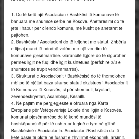
1. Do të ketë një Asociacion / Bashkësi të komunave të
banuara me shumicë serbe në Kosovë. Anëtarësimi do të
jetë i hapur për cilëndo komunë, me kusht që anëtarët të
pajtohen.
2. Bashkësia / Asociacioni do të krijohet me statut. Zhbërja
e tij/saj mund të ndodhë vetëm me një vendim të
komunave pjesëmarrëse. Garancitë ligjore do të sigurohen
përmes ligjit në fuqi dhe ligjit kushtetues (përfshirë 2/3 e
shumicës së trupit vendimmarrës).
3. Strukturat e Asociacionit / Bashkësisë do të themelohen
mbi po të njëjtat baza sikurse statuti ekzistues i Asociacionit
të Komunave të Kosovës, si për shembull, kryetari,
zëvendëskryetari, Asambleja, Këshilli.
4. Në pajtim me përgjegjësitë e ofruara nga Karta
Evropiane për Vetëqeverisje Lokale dhe ligjin e Kosovës,
komunat pjesëmarrëse do të kenë mundësi të
bashkëpunojnë për të ushtruar fuqinë e tyre në gjithë
Bashkësinë / Asociacionin. Asociacioni/Bashkësia do të
ketë qasje të plotë në fushat e zhvillimit ekonomik, arsimit,