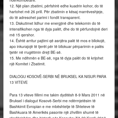
ndërkombëtare.
12. Një plan zbatimi, përfshirë edhe kuadrin kohor, do të
hartohet më 26 prill. Për zbatimin e kësaj marrëveshjeje,
do të adresohet parimi i fondit transparent.
13. Diskutimet lidhur me energjinë dhe telekomin do të
intensifikohen nga të dyja palët, dhe do të përfundojnë deri
më 15 qershor.
14. Është arritur pajtimi që asnjëra palë të mos e bllokojë,
apo inkurajojë të tjerët për të bllokuar përparimin e palës
tjetër në rrugëtimin drejt BE-së.
15. Me ndihmën e BE-së, nga të dyja palët do të krijohet
një Komitet i Zbatimit.
DIALOGU KOSOVË-SERBI NË BRUKSEL KA NISUR PARA
13 VITEVE
Para 13 viteve fillimi me takim dyditësh 8-9 Mars 2011 në
Bruksel i dialogut Kosovë-Serbi me ndërmjetësim të
Bashkimit Evropian e me mbështetje të Shteteve të
Bashkuara të Amerikës pasonte një zhvillim shumë të