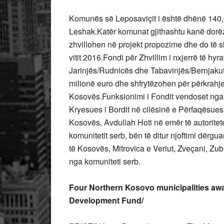
Komunës së Leposaviçit i është dhënë 140,0
Leshak.Katër komunat gjithashtu kanë dorëz
zhvillohen në projekt propozime dhe do të s
vitit 2016.Fondi për Zhvillim i nxjerrë të hyr
Jarinjës/Rudnicës dhe Tabavinjës/Bernjakut.
milionë euro dhe shfrytëzohen për përkrahje
Kosovës.Funksionimi i Fondit vendoset ng
Kryesues i Bordit në cilësinë e Përfaqësuesi
Kosovës, Avdullah Hoti në emër të autorite
komunitetit serb, bën të ditur njoftimi dër
të Kosovës, Mitrovica e Veriut, Zveçani, Z
nga komuniteti serb.
Four Northern Kosovo municipalities awa
Development Fund/