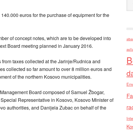
140.000 euros for the purchase of equipment for the
mber of concept notes, which are to be developed into
alba
next Board meeting planned in January 2016.
asll
B
from taxes collected at the Jarinje/Rudnica and
es collected so far amount to over 8 million euros and
d
ment of the northern Kosovo municipalities.
Env
the Management Board composed of Samuel Žbogar,
Fa
U Special Representative in Kosovo, Kosovo Minister of
ra
vo authorities, and Danijela Zubac on behalf of the
Inte
Ko