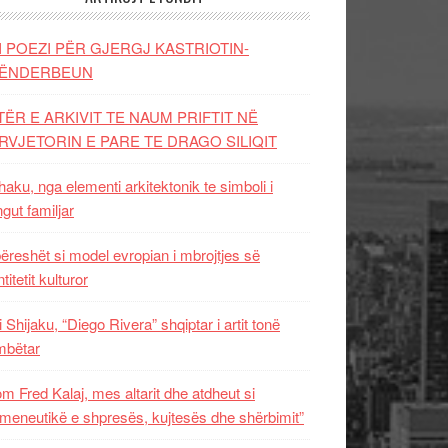
I POEZI PËR GJERGJ KASTRIOTIN-
ËNDERBEUN
TËR E ARKIVIT TE NAUM PRIFTIT NË
RVJETORIN E PARE TE DRAGO SILIQIT
aku, nga elementi arkitektonik te simboli i
ngut familjar
ëreshët si model evropian i mbrojtjes së
titetit kulturor
i Shijaku, “Diego Rivera” shqiptar i artit tonë
mbëtar
m Fred Kalaj, mes altarit dhe atdheut si
meneutikë e shpresës, kujtesës dhe shërbimit”