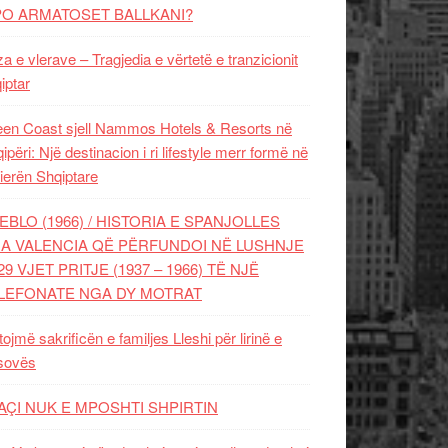
PO ARMATOSET BALLKANI?
za e vlerave – Tragjedia e vërtetë e tranzicionit
iptar
en Coast sjell Nammos Hotels & Resorts në
ipëri: Një destinacion i ri lifestyle merr formë në
ierën Shqiptare
EBLO (1966) / HISTORIA E SPANJOLLES
A VALENCIA QË PËRFUNDOI NË LUSHNJE
29 VJET PRITJE (1937 – 1966) TË NJË
LEFONATE NGA DY MOTRAT
tojmë sakrificën e familjes Lleshi për lirinë e
sovës
AÇI NUK E MPOSHTI SHPIRTIN