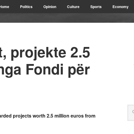
Home
Politics
Opinion
Culture
Sports
Economy
, projekte 2.5
nga Fondi për
rded projects worth 2.5
million euros from