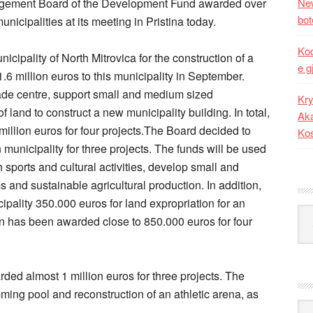
ement Board of the Development Fund awarded over
New
bot
nicipalities at its meeting in Pristina today.
Kod
ipality of North Mitrovica for the construction of a
e g
.6 million euros to this municipality in September.
igade centre, support small and medium sized
Kry
of land to construct a new municipality building. In total,
Aka
illion euros for four projects.The Board decided to
Ko
municipality for three projects. The funds will be used
h sports and cultural activities, develop small and
 and sustainable agricultural production. In addition,
ality 350.000 euros for land expropriation for an
Kat
can has been awarded close to 850.000 euros for four
ed almost 1 million euros for three projects. The
mming pool and reconstruction of an athletic arena, as
Ark