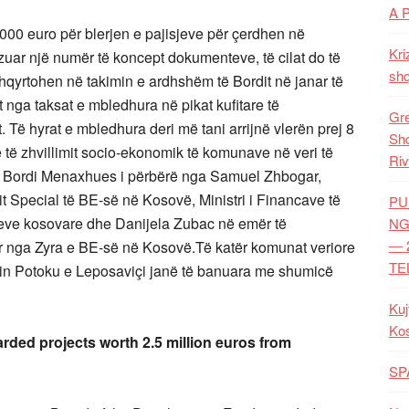
A 
00 euro për blerjen e pajisjeve për çerdhen në
Kri
uar një numër të koncept dokumenteve, të cilat do të
shq
hqyrtohen në takimin e ardhshëm të Bordit në janar të
at nga taksat e mbledhura në pikat kufitare të
Gre
 Të hyrat e mbledhura deri më tani arrijnë vlerën prej 8
Shq
 të zhvillimit socio-ekonomik të komunave në veri të
Riv
a Bordi Menaxhues i përbërë nga Samuel Zhbogar,
t Special të BE-së në Kosovë, Ministri i Financave të
PU
teve kosovare dhe Danijela Zubac në emër të
NG
— 
guar nga Zyra e BE-së në Kosovë.Të katër komunat veriore
TE
ubin Potoku e Leposaviçi janë të banuara me shumicë
Kuj
Ko
rded projects worth 2.5
million euros from
SP