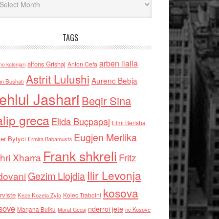
TAGS
arben llalla
alfons Grishaj
Anton Cefa
no kolonjari
Astrit Lulushi
Aurenc Bebja
an Bushati
ehlul Jashari
Beqir Sina
alip greca
Elida Buçpapaj
Elmi Berisha
Eugjen Merlika
er Bytyci
Ermira Babamusta
Frank shkreli
hri Xharra
Fritz
Ilir Levonja
Gezim Llojdia
dovani
kosova
rviste
Kolec Traboini
Keze Kozeta Zylo
sove
nderroi jete
Marjana Bulku
ne Kosove
Murat Gecaj