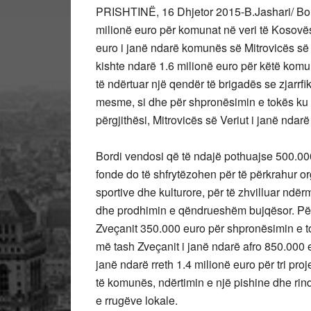
PRISHTINË, 16 Dhjetor 2015-B.Jashari/ Bord
milionë euro për komunat në veri të Kosovës
euro i janë ndarë komunës së Mitrovicës së V
kishte ndarë 1.6 milionë euro për këtë komu
të ndërtuar një qendër të brigadës se zjarrfi
mesme, si dhe për shpronësimin e tokës ku 
përgjithësi, Mitrovicës së Veriut i janë ndar
Bordi vendosi që të ndajë pothuajse 500.00
fonde do të shfrytëzohen për të përkrahur or
sportive dhe kulturore, për të zhvilluar ndë
dhe prodhimin e qëndrueshëm bujqësor. Për
Zveçanit 350.000 euro për shpronësimin e to
më tash Zveçanit i janë ndarë afro 850.000 
janë ndarë rreth 1.4 milionë euro për tri pr
të komunës, ndërtimin e një pishine dhe rindë
e rrugëve lokale.