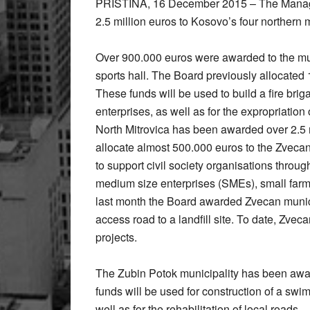
PRISTINA, 16 December 2015 – The Manag
2.5 million euros to Kosovo’s four northern mu
Over 900.000 euros were awarded to the munic
sports hall. The Board previously allocated 1
These funds will be used to build a fire br
enterprises, as well as for the expropriation 
North Mitrovica has been awarded over 2.5 m
allocate almost 500.000 euros to the Zvecan 
to support civil society organisations throug
medium size enterprises (SMEs), small farms
last month the Board awarded Zvecan municip
access road to a landfill site. To date, Zve
projects.
The Zubin Potok municipality has been award
funds will be used for construction of a swi
well as for the rehabilitation of local roads.