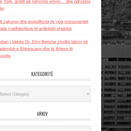
 York, qyteti që ndryshoi emrin… dhe ndryshoi
ën
i zakonor dhe isopolifonia dy nga monumentet
jalla madhështore të antikitetit shqiptar
etari i Vatrës Dr. Elmi Berisha zhvilloi takim në
deminë e Shkencave dhe të Arteve të
sovës
KATEGORITË
egoritë
ARKIV
iv