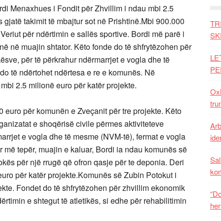
i Menaxhues i Fondit për Zhvillim i ndau mbi 2.5
 gjatë takimit të mbajtur sot në Prishtinë.Mbi 900.000
TR
eriut për ndërtimin e sallës sportive. Bordi më parë i
SK
në në muajin shtator. Këto fonde do të shfrytëzohen për
LE
kësve, për të përkrahur ndërmarrjet e vogla dhe të
PE
do të ndërtohet ndërtesa e re e komunës. Në
ë mbi 2.5 milionë euro për katër projekte.
Oxh
tru
0 euro për komunën e Zveçanit për tre projekte. Këto
ganizatat e shoqërisë civile përmes aktiviteteve
Arb
rmarrjet e vogla dhe të mesme (NVM-të), fermat e vogla
iden
 më tepër, muajin e kaluar, Bordi ia ndau komunës së
Sal
kës për një rrugë që ofron qasje për te deponia. Deri
ko
euro për katër projekte.Komunës së Zubin Potokut i
ojekte. Fondet do të shfrytëzohen për zhvillim ekonomik
“Do
rtimin e shtegut të atletikës, si edhe për rehabilitimin
her