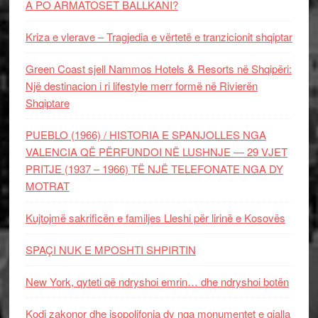
A PO ARMATOSET BALLKANI?
Kriza e vlerave – Tragjedia e vërtetë e tranzicionit shqiptar
Green Coast sjell Nammos Hotels & Resorts në Shqipëri:
Një destinacion i ri lifestyle merr formë në Rivierën
Shqiptare
PUEBLO (1966) / HISTORIA E SPANJOLLES NGA
VALENCIA QË PËRFUNDOI NË LUSHNJE — 29 VJET
PRITJE (1937 – 1966) TË NJË TELEFONATE NGA DY
MOTRAT
Kujtojmë sakrificën e familjes Lleshi për lirinë e Kosovës
SPAÇI NUK E MPOSHTI SHPIRTIN
New York, qyteti që ndryshoi emrin… dhe ndryshoi botën
Kodi zakonor dhe isopolifonia dy nga monumentet e gjalla