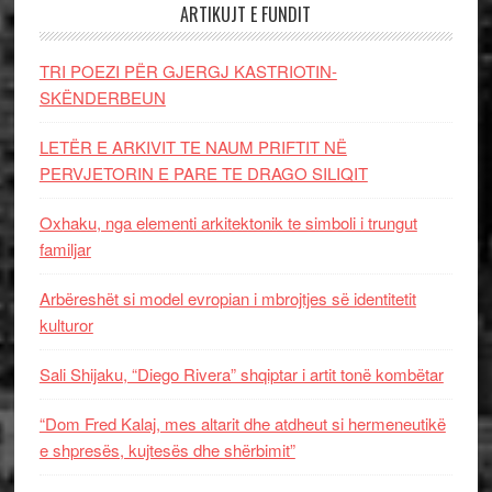
ARTIKUJT E FUNDIT
TRI POEZI PËR GJERGJ KASTRIOTIN-
SKËNDERBEUN
LETËR E ARKIVIT TE NAUM PRIFTIT NË
PERVJETORIN E PARE TE DRAGO SILIQIT
Oxhaku, nga elementi arkitektonik te simboli i trungut
familjar
Arbëreshët si model evropian i mbrojtjes së identitetit
kulturor
Sali Shijaku, “Diego Rivera” shqiptar i artit tonë kombëtar
“Dom Fred Kalaj, mes altarit dhe atdheut si hermeneutikë
e shpresës, kujtesës dhe shërbimit”