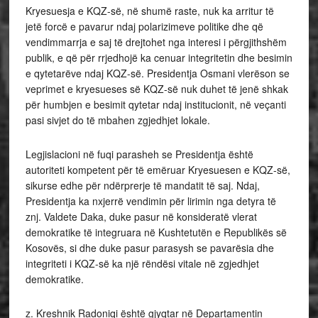
Kryesuesja e KQZ-së, në shumë raste, nuk ka arritur të
jetë forcë e pavarur ndaj polarizimeve politike dhe që
vendimmarrja e saj të drejtohet nga interesi i përgjithshëm
publik, e që për rrjedhojë ka cenuar integritetin dhe besimin
e qytetarëve ndaj KQZ-së. Presidentja Osmani vlerëson se
veprimet e kryesueses së KQZ-së nuk duhet të jenë shkak
për humbjen e besimit qytetar ndaj institucionit, në veçanti
pasi sivjet do të mbahen zgjedhjet lokale.
Legjislacioni në fuqi parasheh se Presidentja është
autoriteti kompetent për të emëruar Kryesuesen e KQZ-së,
sikurse edhe për ndërprerje të mandatit të saj. Ndaj,
Presidentja ka nxjerrë vendimin për lirimin nga detyra të
znj. Valdete Daka, duke pasur në konsideratë vlerat
demokratike të integruara në Kushtetutën e Republikës së
Kosovës, si dhe duke pasur parasysh se pavarësia dhe
integriteti i KQZ-së ka një rëndësi vitale në zgjedhjet
demokratike.
z. Kreshnik Radoniqi është gjyqtar në Departamentin