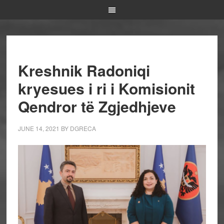
Kreshnik Radoniqi
kryesues i ri i Komisionit
Qendror të Zgjedhjeve
JUNE 14, 2021
BY
DGRECA