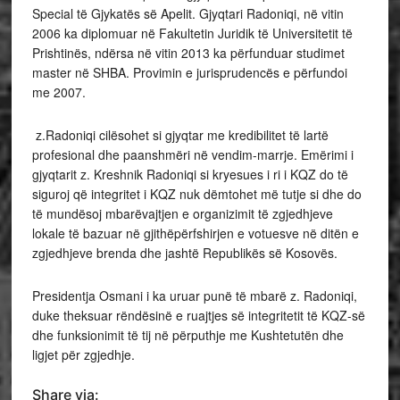
Special të Gjykatës së Apelit. Gjyqtari Radoniqi, në vitin
2006 ka diplomuar në Fakultetin Juridik të Universitetit të
Prishtinës, ndërsa në vitin 2013 ka përfunduar studimet
master në SHBA. Provimin e jurisprudencës e përfundoi
me 2007.
z.Radoniqi cilësohet si gjyqtar me kredibilitet të lartë
profesional dhe paanshmëri në vendim-marrje. Emërimi i
gjyqtarit z. Kreshnik Radoniqi si kryesues i ri i KQZ do të
siguroj që integritet i KQZ nuk dëmtohet më tutje si dhe do
të mundësoj mbarëvajtjen e organizimit të zgjedhjeve
lokale të bazuar në gjithëpërfshirjen e votuesve në ditën e
zgjedhjeve brenda dhe jashtë Republikës së Kosovës.
Presidentja Osmani i ka uruar punë të mbarë z. Radoniqi,
duke theksuar rëndësinë e ruajtjes së integritetit të KQZ-së
dhe funksionimit të tij në përputhje me Kushtetutën dhe
ligjet për zgjedhje.
Share via: