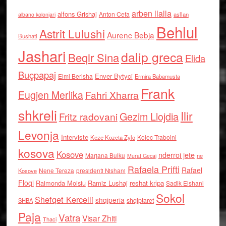
arben llalla
alfons Grishaj
Anton Cefa
asllan
albano kolonjari
Behlul
Astrit Lulushi
Aurenc Bebja
Bushati
Jashari
dalip greca
Beqir Sina
Elida
Buçpapaj
Enver Bytyci
Elmi Berisha
Ermira Babamusta
Frank
Eugjen Merlika
Fahri Xharra
shkreli
Ilir
Gezim Llojdia
Fritz radovani
Levonja
Interviste
Kolec Traboini
Keze Kozeta Zylo
kosova
Kosove
nderroi jete
Marjana Bulku
ne
Murat Gecaj
Rafaela Prifti
Rafael
Nene Tereza
Kosove
presidenti Nishani
Floqi
Raimonda Moisiu
Ramiz Lushaj
reshat kripa
Sadik Elshani
Sokol
Shefqet Kercelli
shqiperia
shqiptaret
SHBA
Paja
Vatra
Visar Zhiti
Thaci