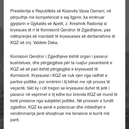
Presidentja e Republikës së Kosovës Vjosa Osmani, në
përputhje me kompetencat e saj ligjore, ka emëruar
gjyqtarin e Gjykatës së Apelit, z. Kreshnik Radoniqi si
kryesues të ri të Komisionit Qendror të Zgjedhjeve, pas
ndërprerjes së mandatit të kryesueses së deritanishme të
KQZ-së znj. Valdete Daka.
Komisioni Qendror i Zgjedhjeve është organ i pavarur
kushtetues, dhe përgjegjësia për ta ruajtur pavarësinë e
KQZ-së së pari është përgjegjësi e kryesuesit të
Komisionit. Kryesuesi i KQZ-së nuk vjen nga radhët e
partive politike, por emërimi i tij bëhet me një proces të
veçantë, fakt ky i cili tregon se kryesuesi duhet të jetë i
pavarur në veprimet e tij edhe kur brenda KQZ-së mund të
ketë presione nga subjektet politike. Në procesin e fundit
zgjedhor, KQZ ka qenë e polarizuar dhe mbledhjet e
vendimmarrja janë shoqëruar me tensione si kurrë më
parë.