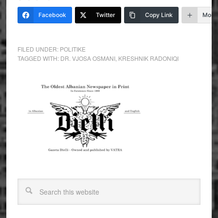
Facebook
Twitter
Copy Link
More
FILED UNDER:
POLITIKE
TAGGED WITH:
DR. VJOSA OSMANI
,
KRESHNIK RADONIQI