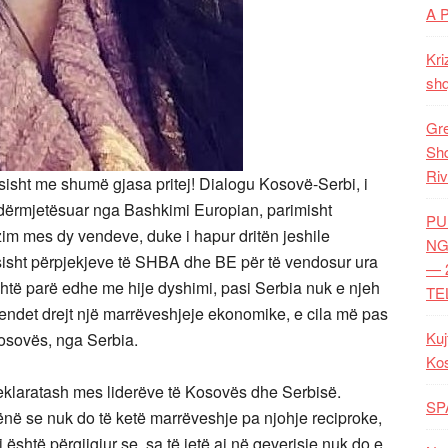
A 
Kri
shq
Gre
Shq
Riv
isht me shumë gjasa pritej! Dialogu Kosovë-Serbi, i
 ndërmjetësuar nga Bashkimi Europian, parimisht
PU
zim mes dy vendeve, duke i hapur dritën jeshile
NG
sisht përpjekjeve të SHBA dhe BE për të vendosur ura
— 
të parë edhe me hije dyshimi, pasi Serbia nuk e njeh
TE
ndet drejt një marrëveshjeje ekonomike, e cila më pas
Kuj
osovës, nga Serbia.
Ko
 deklaratash mes liderëve të Kosovës dhe Serbisë.
SP
hënë se nuk do të ketë marrëveshje pa njohje reciproke,
 është përgjigjur se, sa të jetë ai në qeverisje nuk do e