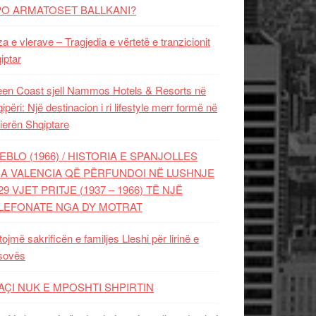
PO ARMATOSET BALLKANI?
za e vlerave – Tragjedia e vërtetë e tranzicionit
iptar
en Coast sjell Nammos Hotels & Resorts në
ipëri: Një destinacion i ri lifestyle merr formë në
ierën Shqiptare
EBLO (1966) / HISTORIA E SPANJOLLES
A VALENCIA QË PËRFUNDOI NË LUSHNJE
29 VJET PRITJE (1937 – 1966) TË NJË
LEFONATE NGA DY MOTRAT
tojmë sakrificën e familjes Lleshi për lirinë e
sovës
AÇI NUK E MPOSHTI SHPIRTIN