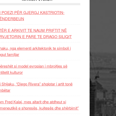
I POEZI PËR GJERGJ KASTRIOTIN-
ËNDERBEUN
TËR E ARKIVIT TE NAUM PRIFTIT NË
RVJETORIN E PARE TE DRAGO SILIQIT
aku, nga elementi arkitektonik te simboli i
ngut familjar
ëreshët si model evropian i mbrojtjes së
titetit kulturor
i Shijaku, “Diego Rivera” shqiptar i artit tonë
mbëtar
m Fred Kalaj, mes altarit dhe atdheut si
meneutikë e shpresës, kujtesës dhe shërbimit”