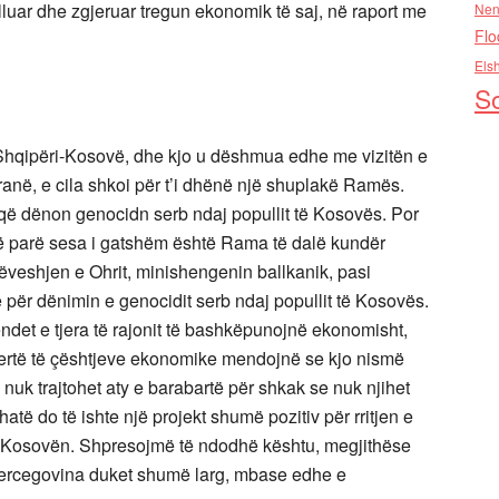
lluar dhe zgjeruar tregun ekonomik të saj, në raport me
Nen
Flo
Els
So
hqipëri-Kosovë, dhe kjo u dëshmua edhe me vizitën e
anë, e cila shkoi për t’i dhënë një shuplakë Ramës.
 që dënon genocidn serb ndaj popullit të Kosovës. Por
 të parë sesa i gatshëm është Rama të dalë kundër
rëveshjen e Ohrit, minishengenin ballkanik, pasi
e për dënimin e genocidit serb ndaj popullit të Kosovës.
ndet e tjera të rajonit të bashkëpunojnë ekonomisht,
spertë të çështjeve ekonomike mendojnë se kjo nismë
nuk trajtohet aty e barabartë për shkak se nuk njihet
ë do të ishte një projekt shumë pozitiv për rritjen e
e Kosovën. Shpresojmë të ndodhë kështu, megjithëse
ercegovina duket shumë larg, mbase edhe e