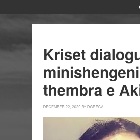
Kriset dialog
minishengeni
thembra e Aki
DECEMBER 22, 2020
BY
DGRECA