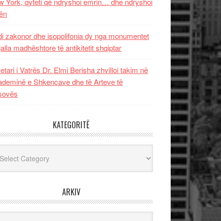
 York, qyteti që ndryshoi emrin… dhe ndryshoi
ën
i zakonor dhe isopolifonia dy nga monumentet
jalla madhështore të antikitetit shqiptar
etari i Vatrës Dr. Elmi Berisha zhvilloi takim në
deminë e Shkencave dhe të Arteve të
sovës
KATEGORITË
egoritë
ARKIV
iv