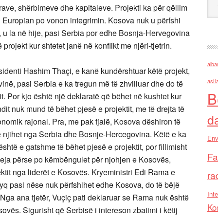
lrave, shërbimeve dhe kapitaleve. Projekti ka për qëllim
Europian po vonon integrimin. Kosova nuk u përfshi
, u la në hije, pasi Serbia por edhe Bosnja-Hervegovina
ojekt kur shtetet janë në konflikt me njëri-tjetrin.
alba
sidenti Hashim Thaçi, e kanë kundërshtuar këtë projekt,
asll
vinë, pasi Serbia e ka tregun më të zhvilluar dhe do të
B
nit. Por kjo është një deklaratë që bëhet në kushtet kur
it nuk mund të bëhet pjesë e projektit, me të drejta të
d
nomik rajonal. Pra, me pak fjalë, Kosova dëshiron të
 të njihet nga Serbia dhe Bosnje-Hercegovina. Këtë e ka
Env
të e gatshme të bëhet pjesë e projektit, por fillimisht
Fa
yeja përse po këmbëngulet për njohjen e Kosovës,
tit nga liderët e Kosovës. Kryeministri Edi Rama e
ra
ryq pasi nëse nuk përfshihet edhe Kosova, do të bëjë
Inte
 Nga ana tjetër, Vuçiç pati deklaruar se Rama nuk është
Ko
sovës. Sigurisht që Serbisë i intereson zbatimi i këtij