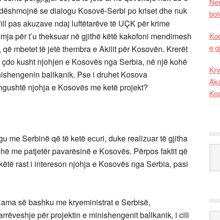
New
 dëshmojnë se dialogu Kosovë-Serbi po kriset dhe nuk
bot
fill pas akuzave ndaj luftëtarëve të UÇK për krime
hmja për t’u theksuar në gjithë këtë kakofoni mendimesh
Kod
e g
që mbetet të jetë thembra e Akilit për Kosovën. Krerët
me çdo kusht njohjen e Kosovës nga Serbia, në një kohë
Kry
ishengenin ballkanik. Pse i druhet Kosova
Aka
 ngushtë njohja e Kosovës me ketë projekt?
Ko
 me Serbinë që të ketë ecuri, duke realizuar të gjitha
Kat
ohë me patjetër pavarësinë e Kosovës. Përpos faktit që
 këtë rast i intereson njohja e Kosovës nga Serbia, pasi
 Rama së bashku me kryeministrat e Serbisë,
rëveshje për projektin e minishengenit ballkanik, i cili
Ark