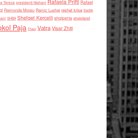
Rafaela Prifti
Rafael
e Tereza
presidenti Nishani
qi
Raimonda Moisiu
Ramiz Lushaj
reshat kripa
Sadik
Shefqet Kercelli
shqiperia
hani
shqiptaret
SHBA
kol Paja
Vatra
Visar Zhiti
Thaci