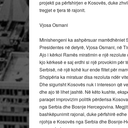
projekti pa përfshirjen e Kosovës, duke zhvi
tregjet e tjera të rajonit.
Vjosa Osmani
Minishengeni ka ashpërsuar marrëdhëniet S
Presidentes në detyrë, Vjosa Osmani, në Tir
Ajo i kërkoi Ramës miratimin e një rezolute
kjo kërkesë e saj erdhi si një provokim për
Serbisë, në një kohë kur ende flitet për mar
Shqipëria ka miratuar disa rezoluta ndër vit
Dhe sigurisht Kosovës nuk i intereson që ve
dhe ajo të lihet jashtë. Në këto kushte, ek
paraqet improvizim politik përderisa Kosova 
nga Serbia dhe Bosnje Hercegovina. Megjithat
bashkëpunimit rajonal, duke përfshirë edh
njohja e Kosovës nga Serbia dhe Bosnje-H