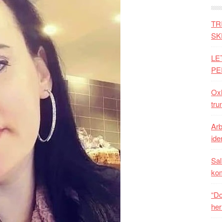
TR
SK
LE
PE
Oxh
tru
Arb
iden
Sal
ko
“Do
her