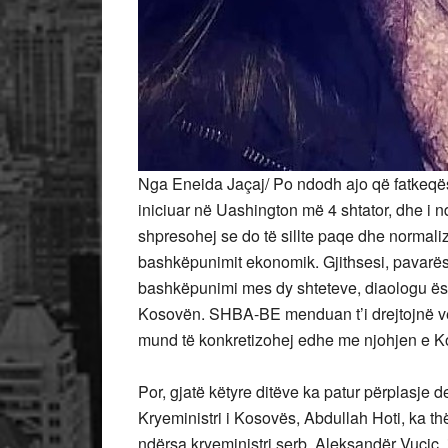
Nga Eneida Jaçaj/ Po ndodh ajo që fatkeqës
iniciuar në Uashington më 4 shtator, dhe i
shpresohej se do të sillte paqe dhe normali
bashkëpunimit ekonomik. Gjithsesi, pavarë
bashkëpunimi mes dy shteteve, diaologu ësh
Kosovën. SHBA-BE menduan t’i drejtojnë ve
mund të konkretizohej edhe me njohjen e K
Por, gjatë këtyre ditëve ka patur përplasje
Kryeministri i Kosovës, Abdullah Hoti, ka t
ndërsa kryeministri serb, Aleksandër Vuçiç, i