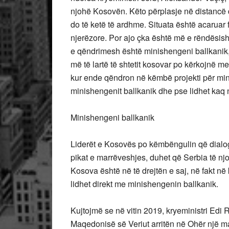
njohë Kosovën. Këto përplasje në distancë
do të ketë të ardhme. Situata është acaruar 
njerëzore. Por ajo çka është më e rëndësis
e qëndrimesh është minishengeni ballkanik, 
më të lartë të shtetit kosovar po kërkojnë 
kur ende qëndron në këmbë projekti për min
minishengenit ballkanik dhe pse lidhet kaq
Minishengeni ballkanik
Liderët e Kosovës po këmbëngulin që dialogu
pikat e marrëveshjes, duhet që Serbia të nj
Kosova është në të drejtën e saj, në fakt në
lidhet direkt me minishengenin ballkanik.
Kujtojmë se në vitin 2019, kryeministri Edi
Maqedonisë së Veriut arritën në Ohër një mar