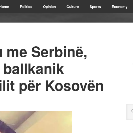
Home
Politics
Opinion
Culture
Sports
Economy
u me Serbinë,
 ballkanik
lit për Kosovën