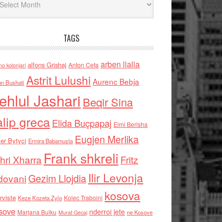
TAGS
arben llalla
alfons Grishaj
Anton Cefa
no kolonjari
Astrit Lulushi
Aurenc Bebja
an Bushati
ehlul Jashari
Beqir Sina
alip greca
Elida Buçpapaj
Elmi Berisha
Eugjen Merlika
er Bytyci
Ermira Babamusta
Frank shkreli
hri Xharra
Fritz
Ilir Levonja
Gezim Llojdia
dovani
kosova
rviste
Kolec Traboini
Keze Kozeta Zylo
sove
nderroi jete
Marjana Bulku
ne Kosove
Murat Gecaj