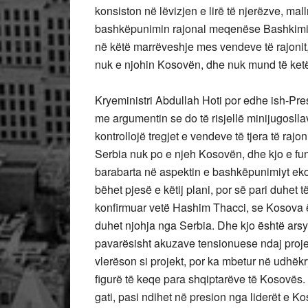
konsiston në lëvizjen e lirë të njerëzve, mal
bashkëpunimin rajonal meqenëse Bashkimi 
në këtë marrëveshje mes vendeve të rajonit
nuk e njohin Kosovën, dhe nuk mund të ketë pr
Kryeministri Abdullah Hoti por edhe ish-Pre
me argumentin se do të risjellë minijugoslla
kontrollojë tregjet e vendeve të tjera të rajo
Serbia nuk po e njeh Kosovën, dhe kjo e fund
barabarta në aspektin e bashkëpunimiyt eko
bëhet pjesë e këtij plani, por së pari duhet
konfirmuar vetë Hashim Thacci, se Kosova ësh
duhet njohja nga Serbia. Dhe kjo është ars
pavarësisht akuzave tensionuese ndaj projek
vlerëson si projekt, por ka mbetur në udhëk
figurë të keqe para shqiptarëve të Kosovës.
gati, pasi ndihet në presion nga liderët e Ko