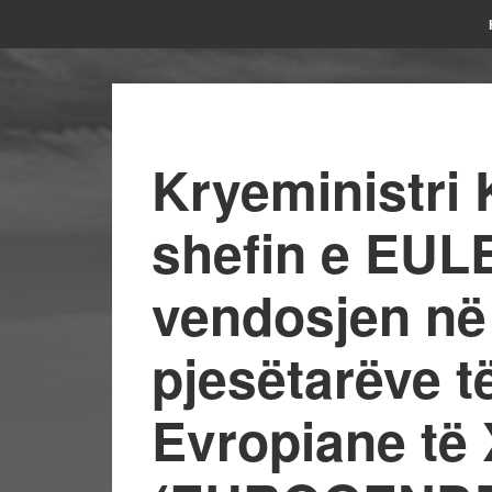
Kryeministri 
shefin e EULE
vendosjen në
pjesëtarëve t
Evropiane të