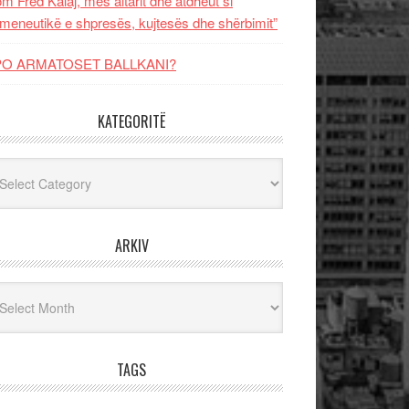
m Fred Kalaj, mes altarit dhe atdheut si
meneutikë e shpresës, kujtesës dhe shërbimit”
PO ARMATOSET BALLKANI?
KATEGORITË
egoritë
ARKIV
iv
TAGS