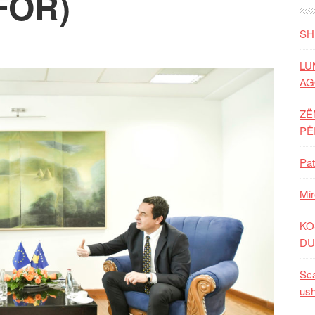
FOR)
SH
LU
AG
ZË
P
Pat
Mir
KO
DU
Sca
ush