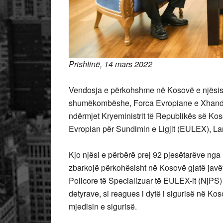
Prishtinë, 14 mars 2022
Vendosja e përkohshme në Kosovë e njësisë 
shumëkombëshe, Forca Evropiane e Xhand
ndërmjet Kryeministrit të Republikës së Koso
Evropian për Sundimin e Ligjit (EULEX), L
Kjo njësi e përbërë prej 92 pjesëtarëve nga P
zbarkojë përkohësisht në Kosovë gjatë javëve
Policore të Specializuar të EULEX-it (NjP
detyrave, si reagues i dytë i sigurisë në K
mjedisin e sigurisë.