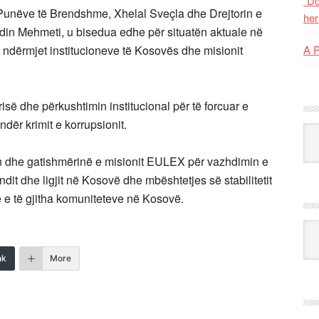
“Do
 Punëve të Brendshme, Xhelal Sveçla dhe Drejtorin e
her
in Mehmeti, u bisedua edhe për situatën aktuale në
ndërmjet institucioneve të Kosovës dhe misionit
A 
së dhe përkushtimin institucional për të forcuar e
dër krimit e korrupsionit.
Kat
n dhe gatishmërinë e misionit EULEX për vazhdimin e
ndit dhe ligjit në Kosovë dhe mbështetjes së stabilitetit
 e të gjitha komuniteteve në Kosovë.​
Ark
nk
More