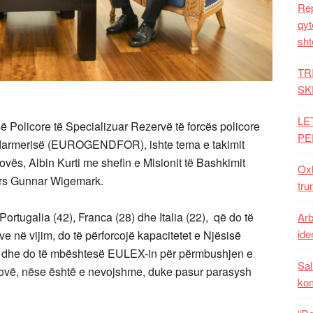
Rep
qyt
sht
TR
SK
LE
Policore të Specializuar Rezervë të forcës policore
PE
armerisë (EUROGENDFOR), ishte tema e takimit
vës, Albin Kurti me shefin e Misionit të Bashkimit
Oxh
ars Gunnar Wigemark.
tru
ortugalia (42), Franca (28) dhe Italia (22), që do të
Arb
iden
 në vijim, do të përforcojë kapacitetet e Njësisë
S) dhe do të mbështesë EULEX-in për përmbushjen e
Sal
osovë, nëse është e nevojshme, duke pasur parasysh
ko