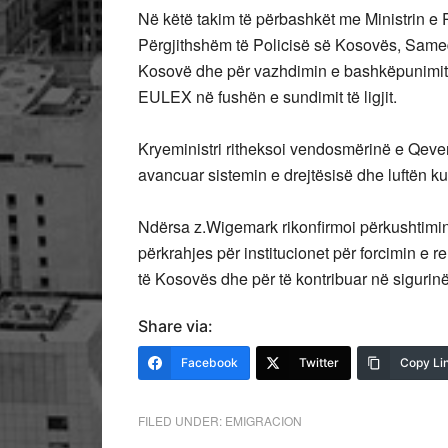
Në këtë takim të përbashkët me Ministrin e
Përgjithshëm të Policisë së Kosovës, Samed
Kosovë dhe për vazhdimin e bashkëpunimit 
EULEX në fushën e sundimit të ligjit.
Kryeministri ritheksoi vendosmërinë e Qeveri
avancuar sistemin e drejtësisë dhe luftën kun
Ndërsa z.Wigemark rikonfirmoi përkushtimi
përkrahjes për institucionet për forcimin e re
të Kosovës dhe për të kontribuar në sigurinë
Share via:
Facebook
Twitter
Copy Li
FILED UNDER:
EMIGRACION