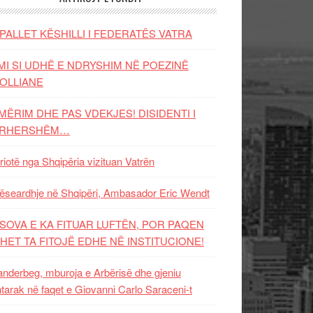
PALLET KËSHILLI I FEDERATËS VATRA
MI SI UDHË E NDRYSHIM NË POEZINË
OLLIANE
MËRIM DHE PAS VDEKJES! DISIDENTI I
ËRHERSHËM…
riotë nga Shqipëria vizituan Vatrën
ëseardhje në Shqipëri, Ambasador Eric Wendt
SOVA E KA FITUAR LUFTËN, POR PAQEN
HET TA FITOJË EDHE NË INSTITUCIONE!
nderbeg, mburoja e Arbërisë dhe gjeniu
tarak në faqet e Giovanni Carlo Saraceni-t