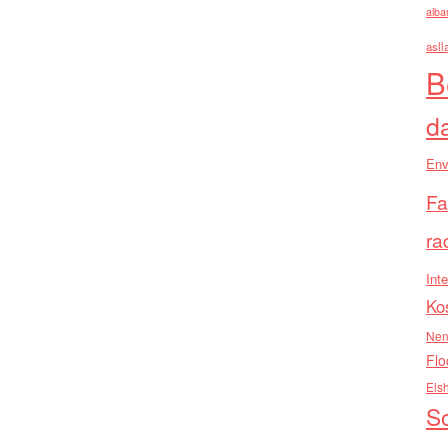
alba
asll
B
d
Env
Fa
ra
Inte
Ko
Nen
Flo
Els
So