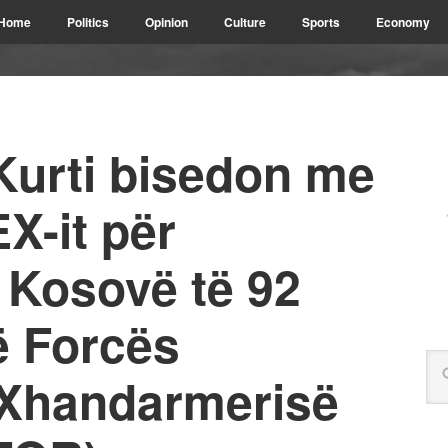
Home
Politics
Opinion
Culture
Sports
Economy
Kurti bisedon me
X-it për
 Kosovë të 92
ë Forcës
 Xhandarmerisë