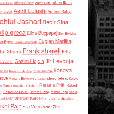
arben llalla
alfons Grishaj
Anton Cefa
no kolonjari
Astrit Lulushi
Aurenc Bebja
an Bushati
ehlul Jashari
Beqir Sina
alip greca
Elida Buçpapaj
Elmi Berisha
Eugjen Merlika
er Bytyci
Ermira Babamusta
Frank shkreli
hri Xharra
Fritz
Ilir Levonja
Gezim Llojdia
dovani
kosova
rviste
Kolec Traboini
Keze Kozeta Zylo
sove
nderroi jete
Marjana Bulku
ne Kosove
Murat Gecaj
Rafaela Prifti
Rafael
e Tereza
presidenti Nishani
qi
Raimonda Moisiu
Ramiz Lushaj
reshat kripa
Sadik
Shefqet Kercelli
shqiperia
hani
shqiptaret
SHBA
kol Paja
Vatra
Visar Zhiti
Thaci