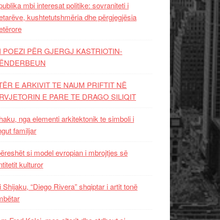
ublika mbi interesat politike: sovraniteti i
etarëve, kushtetutshmëria dhe përgjegjësia
etërore
I POEZI PËR GJERGJ KASTRIOTIN-
ËNDERBEUN
TËR E ARKIVIT TE NAUM PRIFTIT NË
RVJETORIN E PARE TE DRAGO SILIQIT
aku, nga elementi arkitektonik te simboli i
ngut familjar
ëreshët si model evropian i mbrojtjes së
titetit kulturor
i Shijaku, “Diego Rivera” shqiptar i artit tonë
mbëtar