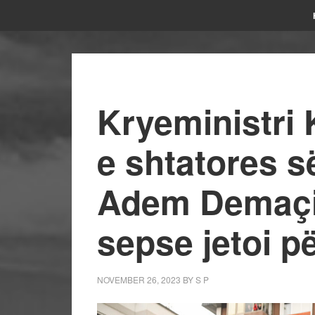
Kryeministri 
e shtatores 
Adem Demaçi 
sepse jetoi 
NOVEMBER 26, 2023
BY
S P