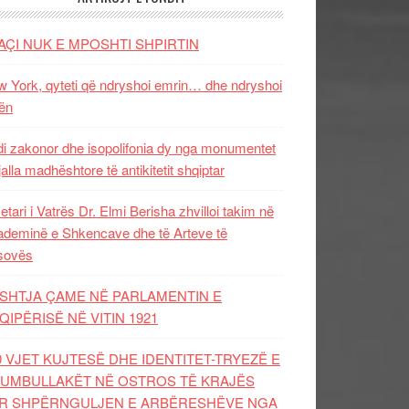
AÇI NUK E MPOSHTI SHPIRTIN
 York, qyteti që ndryshoi emrin… dhe ndryshoi
ën
i zakonor dhe isopolifonia dy nga monumentet
jalla madhështore të antikitetit shqiptar
etari i Vatrës Dr. Elmi Berisha zhvilloi takim në
deminë e Shkencave dhe të Arteve të
sovës
SHTJA ÇAME NË PARLAMENTIN E
QIPËRISË NË VITIN 1921
0 VJET KUJTESË DHE IDENTITET-TRYEZË E
UMBULLAKËT NË OSTROS TË KRAJËS
R SHPËRNGULJEN E ARBËRESHËVE NGA