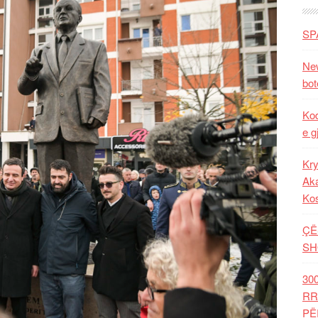
SP
New
bot
Kod
e g
Kry
Aka
Ko
ÇË
SH
30
RR
PË