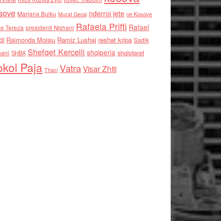
sove
nderroi jete
Marjana Bulku
ne Kosove
Murat Gecaj
Rafaela Prifti
Rafael
e Tereza
presidenti Nishani
qi
Raimonda Moisiu
Ramiz Lushaj
reshat kripa
Sadik
Shefqet Kercelli
shqiperia
hani
shqiptaret
SHBA
kol Paja
Vatra
Visar Zhiti
Thaci