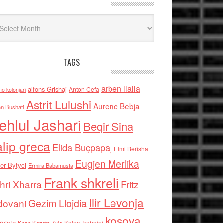
iv
TAGS
arben llalla
alfons Grishaj
Anton Cefa
no kolonjari
Astrit Lulushi
Aurenc Bebja
an Bushati
ehlul Jashari
Beqir Sina
alip greca
Elida Buçpapaj
Elmi Berisha
Eugjen Merlika
er Bytyci
Ermira Babamusta
Frank shkreli
hri Xharra
Fritz
Ilir Levonja
Gezim Llojdia
dovani
kosova
rviste
Kolec Traboini
Keze Kozeta Zylo