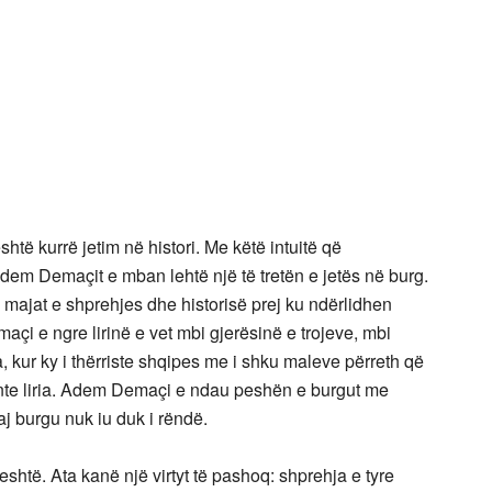
shtë kurrë jetim në histori. Me këtë intuitë që
 Adem Demaçit e mban lehtë një të tretën e jetës në burg.
në majat e shprehjes dhe historisë prej ku ndërlidhen
çi e ngre lirinë e vet mbi gjerësinë e trojeve, mbi
a, kur ky i thërriste shqipes me i shku maleve përreth që
inte liria. Adem Demaçi e ndau peshën e burgut me
j burgu nuk iu duk i rëndë.
eshtë. Ata kanë një virtyt të pashoq: shprehja e tyre