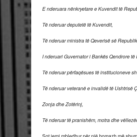
E nderuara nënkryetare e Kuvendit të Repu
Të nderuar deputetë të Kuvendit,
Të nderuar ministra të Qeverisë së Republ
I nderuari Guvernator i Bankës Qendrore të 
Të nderuar përfaqësues të institucioneve sh
Të nderuar veteranë e invalidë të Ushtrisë Çl
Zonja dhe Zotërinj,
Të nderuar të pranishëm, motra dhe vëllezër
Sot jemi mbledhur për një homazh më shumë 