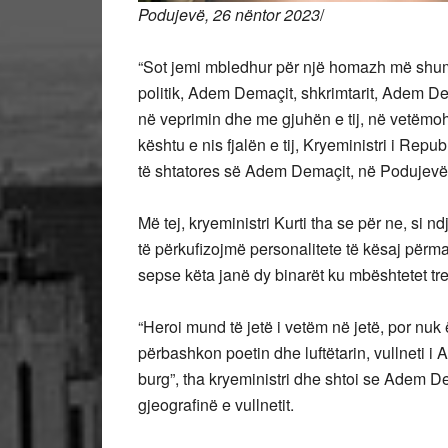
Podujevë, 26 nëntor 2023
/
“Sot jemi mbledhur për një homazh më shumë
politik, Adem Demaçit, shkrimtarit, Adem Dem
në veprimin dhe me gjuhën e tij, në vetëmohi
kështu e nis fjalën e tij, Kryeministri i Rep
të shtatores së Adem Demaçit, në Podujevë
Më tej, kryeministri Kurti tha se për ne, si ndj
të përkufizojmë personalitete të kësaj përma
sepse këta janë dy binarët ku mbështetet tren
“Heroi mund të jetë i vetëm në jetë, por nuk ë
përbashkon poetin dhe luftëtarin, vullneti i
burg”, tha kryeministri dhe shtoi se Adem De
gjeografinë e vullnetit.