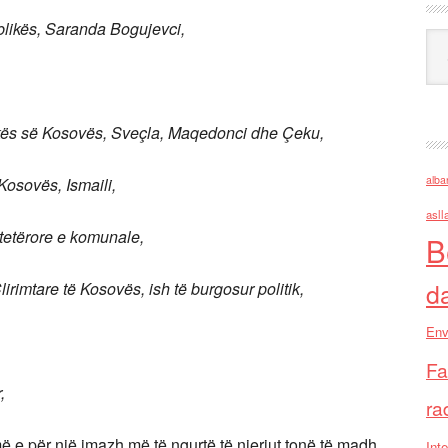
blikës, Saranda Bogujevci,
Ark
ikës së Kosovës, Sveçla, Maqedonci dhe Çeku,
alba
Kosovës, Ismaili,
asll
tetërore e komunale,
B
d
irimtare të Kosovës, ish të burgosur politik,
Env
Fa
,
ra
e për një imazh më të ngurtë të njeriut tonë të madh
Inte