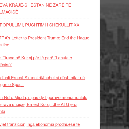
EVA KRAJË-SHESTAN NË ZARË TË
LMACISË
POPULLIMI, PUSHTIMI I SHEKULLIT XXI
RA’s Letter to President Trump: End the Hague
ustice
 Tirana në Kukaj për të parë “Lahuta e
ësisë”
dinali Ernest Simoni rikthehet si dëshmitar në
gun e Spaçit
 Ndre Mjeda, sipas dy figurave monumentale
letrave shqipe, Ernest Koliqit dhe At Gjergj
hta
vjet tranzicion, nga ekonomia prodhuese te