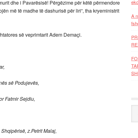
eko
Flamurit dhe i Pavarësisë! Përgëzime për këtë përmendore
ojën më të madhe të dashurisë për liri”, tha kryeministrit
A n
fsh
shtatores së veprimtarit Adem Demaçi.
PR
RE
FO
TA
ar,
SH
munës së Podujevës,
or Fatmir Sejdiu,
Kat
Shqipërisë, z.Petrit Malaj,