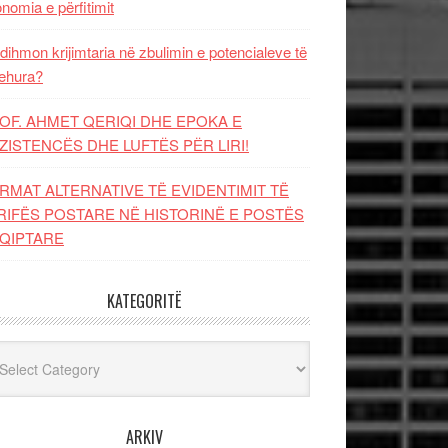
nomia e përfitimit
dihmon krijimtaria në zbulimin e potencialeve të
ehura?
OF. AHMET QERIQI DHE EPOKA E
ZISTENCЁS DHE LUFTЁS PЁR LIRI!
RMAT ALTERNATIVE TË EVIDENTIMIT TË
RIFËS POSTARE NË HISTORINË E POSTËS
QIPTARE
KATEGORITË
egoritë
ARKIV