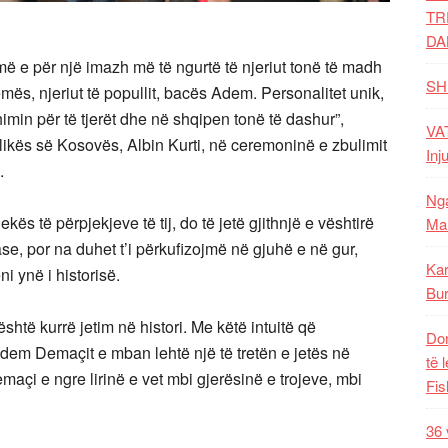
TR
DA
 e për një imazh më të ngurtë të njeriut tonë të madh
SH
ës, njeriut të popullit, bacës Adem. Personalitet unik,
min për të tjerët dhe në shqipen tonë të dashur”,
VAT
ublikës së Kosovës, Albin Kurti, në ceremoninë e zbulimit
Inj
.
Nga
ekës të përpjekjeve të tij, do të jetë gjithnjë e vështirë
Mal
se, por na duhet t’i përkufizojmë në gjuhë e në gur,
Kar
i ynë i historisë.
Bur
shtë kurrë jetim në histori. Me këtë intuitë që
Dom
 Adem Demaçit e mban lehtë një të tretën e jetës në
të 
maçi e ngre lirinë e vet mbi gjerësinë e trojeve, mbi
Fis
36 