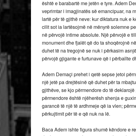
është e barabartë me jetën e tyre. Adem De
veprimtar i imagjinatës së emancipuar, na m
lartë për të gjithë neve: kur diktatura nuk e k
cilit sot ia lartësojmë në mënyrë solemne pe
në përvojë intime absolute. Një përvojë e ti
monument dhe fjalët që do ta shoqërojnë n
duhet të na tregojnë se nuk i përkasim asnj
përvojë gjigante e furtunave që i përballte dhe
Adem Demaçi prehet i qetë sepse jetoi përnj
një jetë pa drejtësinë që duhet për ta mbajt
gjithëve, se kjo përmendore do të deklarojë p
përmendore është njëherësh shenja e guximit
garancë të një të ardhmeje që ia vlen; për
përkujtimit për të e që nuk na lë.
Baca Adem ishte figura shumë këndore e reali