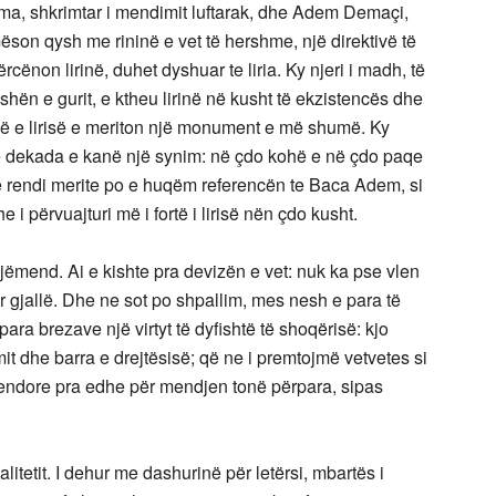
ma, shkrimtar i mendimit luftarak, dhe Adem Demaçi,
ëson qysh me rininë e vet të hershme, një direktivë të
ërcënon lirinë, duhet dyshuar te liria. Ky njeri i madh, të
shën e gurit, e ktheu lirinë në kusht të ekzistencës dhe
llë e lirisë e meriton një monument e më shumë. Ky
ë dekada e kanë një synim: në çdo kohë e në çdo paqe
ë rendi merite po e huqëm referencën te Baca Adem, si
 i përvuajturi më i fortë i lirisë nën çdo kusht.
ëmend. Ai e kishte pra devizën e vet: nuk ka pse vlen
ur gjallë. Dhe ne sot po shpallim, mes nesh e para të
ara brezave një virtyt të dyfishtë të shoqërisë: kjo
 dhe barra e drejtësisë; që ne i premtojmë vetvetes si
mendore pra edhe për mendjen tonë përpara, sipas
tetit. I dehur me dashurinë për letërsi, mbartës i