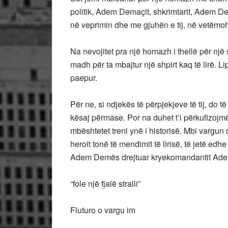
politik, Adem Demaçit, shkrimtarit, Adem Dem
në veprimin dhe me gjuhën e tij, në vetëmohi
Na nevojitet pra një homazh i thellë për një 
madh për ta mbajtur një shpirt kaq të lirë. Li
paepur.
Për ne, si ndjekës të përpjekjeve të tij, do të
kësaj përmase. Por na duhet t’i përkufizojm
mbështetet treni ynë i historisë. Mbi vargu
heroit tonë të mendimit të lirisë, të jetë ed
Adem Demës drejtuar kryekomandantit Adem 
“fole një fjalë stralli”
Fluturo o vargu im