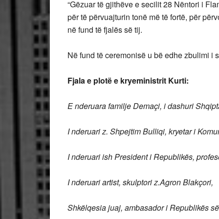
“Gëzuar të gjithëve e secilit 28 Nëntori i 
për të përvuajturin tonë më të fortë, për përv
në fund të fjalës së tij.
Në fund të ceremonisë u bë edhe zbulimi i 
Fjala e plotë e kryeministrit Kurti:
E nderuara familje Demaçi, i dashuri Shqipt
I nderuari z. Shpejtim Bulliqi, kryetar i Ko
I nderuari ish President i Republikës, profes
I nderuari artist, skulptori z.Agron Blakçori,
Shkëlqesia juaj, ambasador i Republikës së 