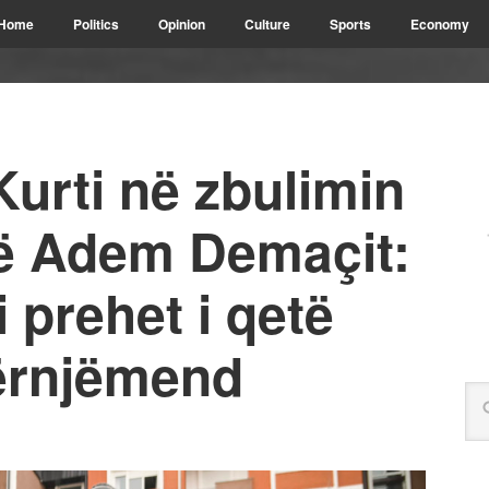
Home
Politics
Opinion
Culture
Sports
Economy
Kurti në zbulimin
së Adem Demaçit:
prehet i qetë
përnjëmend