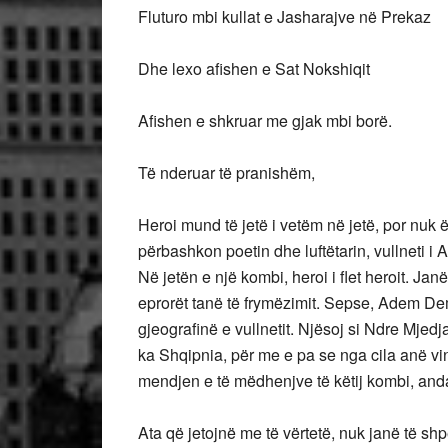
Fluturo mbi kullat e Jasharajve në Prekaz
Dhe lexo afishen e Sat Nokshiqit
Afishen e shkruar me gjak mbi borë.
Të nderuar të pranishëm,
Heroi mund të jetë i vetëm në jetë, por nuk ë
përbashkon poetin dhe luftëtarin, vullneti i
Në jetën e një kombi, heroi i flet heroit. Ja
eprorët tanë të frymëzimit. Sepse, Adem Dema
gjeografinë e vullnetit. Njësoj si Ndre Mjedj
ka Shqipnia, për me e pa se nga cila anë v
mendjen e të mëdhenjve të këtij kombi, anda
Ata që jetojnë me të vërtetë, nuk janë të shp