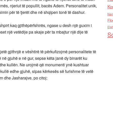
ës, njeriut të popullit, bacës Adem. Personalitet unik,
Ko
min për të tjerët dhe në shqipen tonë të dashur.
Nen
Flo
shpirt kaq gjithëpërfshirës, ngase u desh një guxim i
Els
pset një vetëdije pa skaje për ta mbajtur një dije të
So
 jetë gjithnjë e vështirë të përkufizojmë personalitete të
ë në gjuhë e në gur, sepse këta janë dy binarët ku
n dhe kullën. Ne urojmë që monumenti ynë kushtuar
he kullë edhe gjuhë, sipas kërkesës së furishme të vetë
dhe Jasharajve, po citoj: