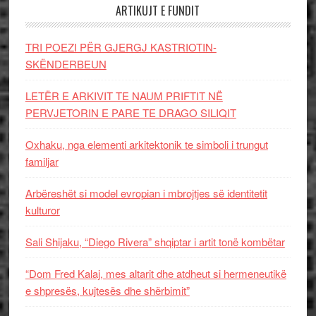
ARTIKUJT E FUNDIT
TRI POEZI PËR GJERGJ KASTRIOTIN-
SKËNDERBEUN
LETËR E ARKIVIT TE NAUM PRIFTIT NË
PERVJETORIN E PARE TE DRAGO SILIQIT
Oxhaku, nga elementi arkitektonik te simboli i trungut
familjar
Arbëreshët si model evropian i mbrojtjes së identitetit
kulturor
Sali Shijaku, “Diego Rivera” shqiptar i artit tonë kombëtar
“Dom Fred Kalaj, mes altarit dhe atdheut si hermeneutikë
e shpresës, kujtesës dhe shërbimit”