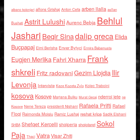
arben llalla
alfons Grishaj
Anton Cefa
asllan
albano kolonjari
Behlul
Astrit Lulushi
Aurenc Bebja
Bushati
Jashari
dalip greca
Beqir Sina
Elida
Buçpapaj
Enver Bytyci
Elmi Berisha
Ermira Babamusta
Frank
Eugjen Merlika
Fahri Xharra
shkreli
Ilir
Gezim Llojdia
Fritz radovani
Levonja
Interviste
Kolec Traboini
Keze Kozeta Zylo
kosova
Kosove
nderroi jete
Marjana Bulku
ne
Murat Gecaj
Rafaela Prifti
Rafael
Nene Tereza
Kosove
presidenti Nishani
Floqi
Raimonda Moisiu
Ramiz Lushaj
reshat kripa
Sadik Elshani
Sokol
Shefqet Kercelli
shqiperia
shqiptaret
SHBA
Paja
Vatra
Visar Zhiti
Thaci