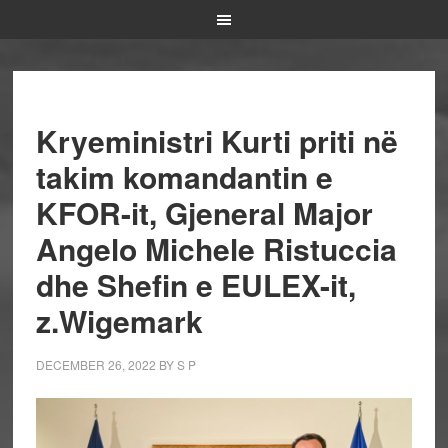
Kryeministri Kurti priti në
takim komandantin e
KFOR-it, Gjeneral Major
Angelo Michele Ristuccia
dhe Shefin e EULEX-it,
z.Wigemark
DECEMBER 26, 2022
BY
S P