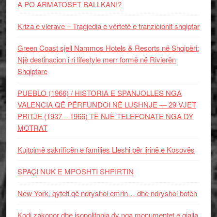
A PO ARMATOSET BALLKANI?
Kriza e vlerave – Tragjedia e vërtetë e tranzicionit shqiptar
Green Coast sjell Nammos Hotels & Resorts në Shqipëri:
Një destinacion i ri lifestyle merr formë në Rivierën
Shqiptare
PUEBLO (1966) / HISTORIA E SPANJOLLES NGA
VALENCIA QË PËRFUNDOI NË LUSHNJE — 29 VJET
PRITJE (1937 – 1966) TË NJË TELEFONATE NGA DY
MOTRAT
Kujtojmë sakrificën e familjes Lleshi për lirinë e Kosovës
SPAÇI NUK E MPOSHTI SHPIRTIN
New York, qyteti që ndryshoi emrin… dhe ndryshoi botën
Kodi zakonor dhe isopolifonia dy nga monumentet e gjalla