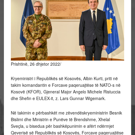
Prishtinë, 26 dhjetor 2022/
Kryeministri i Republikës së Kosovës, Albin Kurti, priti në
takim komandantin e Forcave paqeruajtëse të NATO-s në
Kosovë (KFOR), Gjeneral Major Angelo Michele Ristuccia
dhe Shefin e EULEX-it, z. Lars Gunnar Wigemark.
Në takimin e përbashkët me zëvendëskryeministrin Besnik
Bislimi dhe Ministrin e Punëve të Brendshme, Xhelal
Sveçla, u bisedua për bashkëpunimin e afërt ndërmjet
Qeverisë së Republikës së Kosovës, Forcave paqeruajtëse