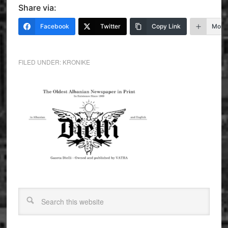
Share via:
Facebook
Twitter
Copy Link
More
FILED UNDER:
KRONIKE