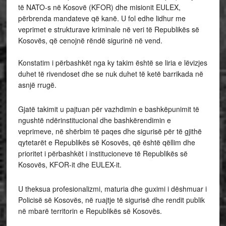
të NATO-s në Kosovë (KFOR) dhe misionit EULEX,
përbrenda mandateve që kanë. U fol edhe lidhur me
veprimet e strukturave kriminale në veri të Republikës së
Kosovës, që cenojnë rëndë sigurinë në vend.
Konstatim i përbashkët nga ky takim është se liria e lëvizjes
duhet të rivendoset dhe se nuk duhet të ketë barrikada në
asnjë rrugë.
Gjatë takimit u pajtuan për vazhdimin e bashkëpunimit të
ngushtë ndërinstitucional dhe bashkërendimin e
veprimeve, në shërbim të paqes dhe sigurisë për të gjithë
qytetarët e Republikës së Kosovës, që është qëllim dhe
prioritet i përbashkët i institucioneve të Republikës së
Kosovës, KFOR-it dhe EULEX-it.
U theksua profesionalizmi, maturia dhe guximi i dëshmuar i
Policisë së Kosovës, në ruajtje të sigurisë dhe rendit publik
në mbarë territorin e Republikës së Kosovës.