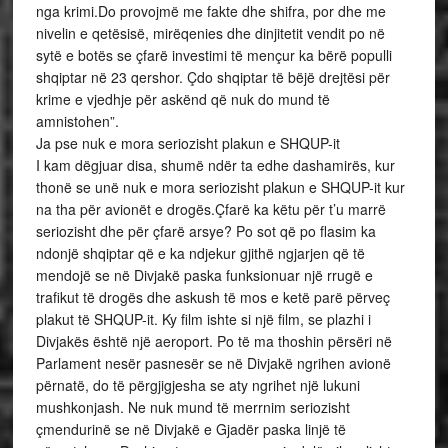
nga krimi.Do provojmë me fakte dhe shifra, por dhe me
nivelin e qetësisë, mirëqenies dhe dinjitetit vendit po në
sytë e botës se çfarë investimi të mençur ka bërë populli
shqiptar në 23 qershor. Çdo shqiptar të bëjë drejtësi për
krime e vjedhje për askënd që nuk do mund të
amnistohen”.
Ja pse nuk e mora seriozisht plakun e SHQUP-it
I kam dëgjuar disa, shumë ndër ta edhe dashamirës, kur
thonë se unë nuk e mora seriozisht plakun e SHQUP-it kur
na tha për avionët e drogës.Çfarë ka këtu për t’u marrë
seriozisht dhe për çfarë arsye? Po sot që po flasim ka
ndonjë shqiptar që e ka ndjekur gjithë ngjarjen që të
mendojë se në Divjakë paska funksionuar një rrugë e
trafikut të drogës dhe askush të mos e ketë parë përveç
plakut të SHQUP-it. Ky film ishte si një film, se plazhi i
Divjakës është një aeroport. Po të ma thoshin përsëri në
Parlament nesër pasnesër se në Divjakë ngrihen avionë
përnatë, do të përgjigjesha se aty ngrihet një lukuni
mushkonjash. Ne nuk mund të merrnim seriozisht
çmendurinë se në Divjakë e Gjadër paska linjë të