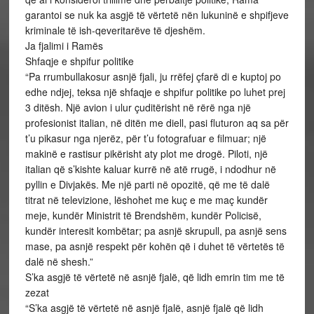
garantoi se nuk ka asgjë të vërtetë nën lukuninë e shpifjeve
kriminale të ish-qeveritarëve të djeshëm.
Ja fjalimi i Ramës
Shfaqje e shpifur politike
“Pa rrumbullakosur asnjë fjali, ju rrëfej çfarë di e kuptoj po
edhe ndjej, teksa një shfaqje e shpifur politike po luhet prej
3 ditësh. Një avion i ulur çuditërisht në rërë nga një
profesionist italian, në ditën me diell, pasi fluturon aq sa për
t’u pikasur nga njerëz, për t’u fotografuar e filmuar; një
makinë e rastisur pikërisht aty plot me drogë. Piloti, një
italian që s’kishte kaluar kurrë në atë rrugë, i ndodhur në
pyllin e Divjakës. Me një parti në opozitë, që me të dalë
titrat në televizione, lëshohet me kuç e me maç kundër
meje, kundër Ministrit të Brendshëm, kundër Policisë,
kundër interesit kombëtar; pa asnjë skrupull, pa asnjë sens
mase, pa asnjë respekt për kohën që i duhet të vërtetës të
dalë në shesh.”
S’ka asgjë të vërtetë në asnjë fjalë, që lidh emrin tim me të
zezat
“S’ka asgjë të vërtetë në asnjë fjalë, asnjë fjalë që lidh