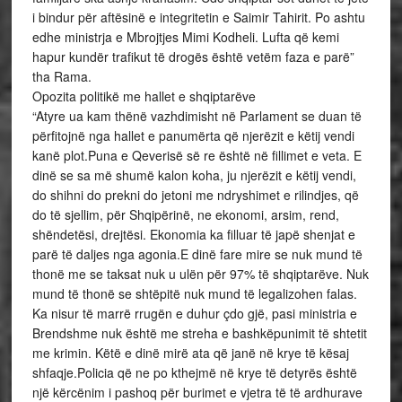
i bindur për aftësinë e integritetin e Saimir Tahirit. Po ashtu
edhe ministrja e Mbrojtjes Mimi Kodheli. Lufta që kemi
hapur kundër trafikut të drogës është vetëm faza e parë”
tha Rama.
Opozita politikë me hallet e shqiptarëve
“Atyre ua kam thënë vazhdimisht në Parlament se duan të
përfitojnë nga hallet e panumërta që njerëzit e këtij vendi
kanë plot.Puna e Qeverisë së re është në fillimet e veta. E
dinë se sa më shumë kalon koha, ju njerëzit e këtij vendi,
do shihni do prekni do jetoni me ndryshimet e rilindjes, që
do të sjellim, për Shqipërinë, ne ekonomi, arsim, rend,
shëndetësi, drejtësi. Ekonomia ka filluar të japë shenjat e
parë të daljes nga agonia.E dinë fare mire se nuk mund të
thonë me se taksat nuk u ulën për 97% të shqiptarëve. Nuk
mund të thonë se shtëpitë nuk mund të legalizohen falas.
Ka nisur të marrë rrugën e duhur çdo gjë, pasi ministria e
Brendshme nuk është me streha e bashkëpunimit të shtetit
me krimin. Këtë e dinë mirë ata që janë në krye të kësaj
shfaqje.Policia që ne po kthejmë në krye të detyrës është
një kërcënim i pashoq për burimet e vjetra të të ardhurave