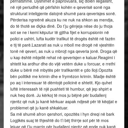
përnatshme. Dyshimet e paprovuara, siç dolën ilegalisht,
në një periudhë që përfshin kohën e qeverisë sonë nga
strukturat inteligjente datojnë shumë para qeverisjes sonë.
Përderisa ngreënë akuza ku ne nuk na shkon as mendja,
do të thotë se diçka dinë. Do t’ju gënjeja nëse do ju thoja
sot se ne i kemi këputur të gjitha fijet e korrupsionin në
polici e ushtri, lufta kudër trafikut të drogës është në fazën
e tij të parë.Lazarati as nuk u mboll me drogë në vjeshtën
tonë në qeveri, as nuk u mbrojt nga qeveria jonë. Droga që
u kap është mbjellë rehat në qeverisjen e kaluar.Reagimi i
shtetit ka ardhur dhe do vijë vetëm duke u forcuar, e rrethi
duke u bërë më mbytës për trafikantët e çdo lloji.Opozita
bën politikë me krimin dhe e frymëzon krimin. Madje është
po aq i interesuar të dëmtojë policinë e shtetit. Kjo quhet
luftë interesash të një pushteti të humbur, që jep shpirt e
nuk heq dorë. Ju kërkoj të mos ju bëjnë për budallenj
njerëz që nuk ju kanë kërkuar aspak ndjesë për të këqijat e
problemet që ju kanë shkaktuar.
Sa më shumë afron qershori, opozitës i hyn dreqi në bark
Logjikës suaj të thjeshtë do t’i bëj thirrje sot për të mos
lejuar që t’ju marrin për budallenj njerëz që ende nuk kanë