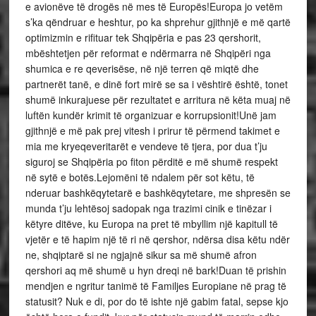
e avionëve të drogës në mes të Europës!Europa jo vetëm
s’ka qëndruar e heshtur, po ka shprehur gjithnjë e më qartë
optimizmin e rifituar tek Shqipëria e pas 23 qershorit,
mbështetjen për reformat e ndërmarra në Shqipëri nga
shumica e re qeverisëse, në një terren që miqtë dhe
partnerët tanë, e dinë fort mirë se sa i vështirë është, tonet
shumë inkurajuese për rezultatet e arritura në këta muaj në
luftën kundër krimit të organizuar e korrupsionit!Unë jam
gjithnjë e më pak prej vitesh i prirur të përmend takimet e
mia me kryeqeveritarët e vendeve të tjera, por dua t’ju
siguroj se Shqipëria po fiton përditë e më shumë respekt
në sytë e botës.Lejomëni të ndalem për sot këtu, të
nderuar bashkëqytetarë e bashkëqytetare, me shpresën se
munda t’ju lehtësoj sadopak nga trazimi cinik e tinëzar i
këtyre ditëve, ku Europa na pret të mbyllim një kapitull të
vjetër e të hapim një të ri në qershor, ndërsa disa këtu ndër
ne, shqiptarë si ne ngjajnë sikur sa më shumë afron
qershori aq më shumë u hyn dreqi në bark!Duan të prishin
mendjen e ngritur tanimë të Familjes Europiane në prag të
statusit? Nuk e di, por do të ishte një gabim fatal, sepse kjo