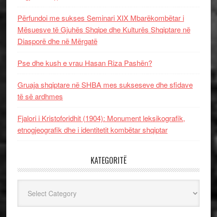
Përfundoi me sukses Seminari XIX Mbarëkombëtar i
Mësuesve të Gjuhës Shqipe dhe Kulturës Shqiptare në
Diasporë dhe në Mërgatë
Pse dhe kush e vrau Hasan Riza Pashën?
Gruaja shqiptare në SHBA mes sukseseve dhe sfidave
të së ardhmes
Fjalori i Kristoforidhit (1904): Monument leksikografik,
etnogjeografik dhe i identitetit kombëtar shqiptar
KATEGORITË
Kategoritë