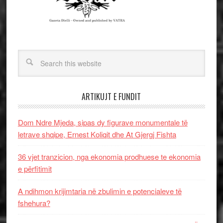
ARTIKUJT E FUNDIT
Dom Ndre Mjeda, sipas dy figurave monumentale të
letrave shqipe, Ernest Koliqit dhe At Gjergj Fishta
36 vjet tranzicion, nga ekonomia prodhuese te ekonomia
e përfitimit
A ndihmon krijimtaria në zbulimin e potencialeve të
fshehura?