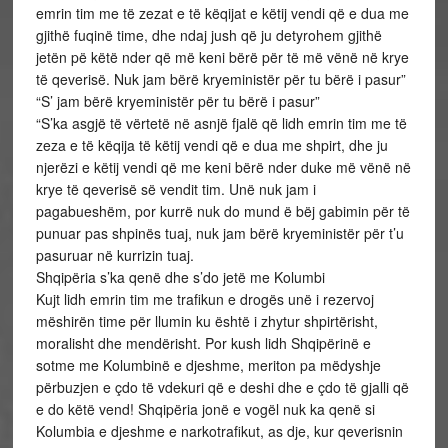
emrin tim me të zezat e të këqijat e këtij vendi që e dua me
gjithë fuqinë time, dhe ndaj jush që ju detyrohem gjithë
jetën pë këtë nder që më keni bërë për të më vënë në krye
të qeverisë. Nuk jam bërë kryeministër për tu bërë i pasur”
“S’ jam bërë kryeministër për tu bërë i pasur”
“S’ka asgjë të vërtetë në asnjë fjalë që lidh emrin tim me të
zeza e të këqija të këtij vendi që e dua me shpirt, dhe ju
njerëzi e këtij vendi që me keni bërë nder duke më vënë në
krye të qeverisë së vendit tim. Unë nuk jam i
pagabueshëm, por kurrë nuk do mund ë bëj gabimin për të
punuar pas shpinës tuaj, nuk jam bërë kryeministër për t’u
pasuruar në kurrizin tuaj.
Shqipëria s’ka qenë dhe s’do jetë me Kolumbi
Kujt lidh emrin tim me trafikun e drogës unë i rezervoj
mëshirën time për llumin ku është i zhytur shpirtërisht,
moralisht dhe mendërisht. Por kush lidh Shqipërinë e
sotme me Kolumbinë e djeshme, meriton pa mëdyshje
përbuzjen e çdo të vdekuri që e deshi dhe e çdo të gjalli që
e do këtë vend! Shqipëria jonë e vogël nuk ka qenë si
Kolumbia e djeshme e narkotrafikut, as dje, kur qeverisnin