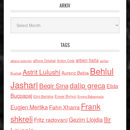
ARKIV
Arkiv
TAGS
arben llalla
alfons Grishaj
Anton Cefa
asllan
albano kolonjari
Behlul
Astrit Lulushi
Aurenc Bebja
Bushati
Jashari
dalip greca
Beqir Sina
Elida
Buçpapaj
Enver Bytyci
Elmi Berisha
Ermira Babamusta
Frank
Eugjen Merlika
Fahri Xharra
shkreli
Ilir
Gezim Llojdia
Fritz radovani