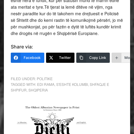
është hera e fundit, kur për statusin mund të marrin edhe
ata meritat e tyre.Të tjerat ia lemë ditëve në vijim, nga
nesër paradite kur do të takohem me drejtuesit e Policisë
së Shtetit dhe do kemi rastin të komunikojmë përsëri, jo më
për mushkonjat, po për fazën e dytë të luftës kundër krimit
dhe drogës në rrugën e Shqipërisë Europiane.
Share via:
Facebook
Twitter
Copy Link
More
FILED UNDER:
POLITIKE
TAGGED WITH:
EDI RAMA
,
S'ESHTE KOLUMBI
,
SHFAQJE E
SHPIFUR
,
SHQIPERIA