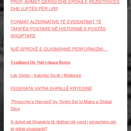
PROF. AHMET QERIQI DHE EPOKA E REZISTENCЁS
DHE LUFTЁS PЁR LIRI!
FORMAT ALTERNATIVE TË EVIDENTIMIT TË
TARIFËS POSTARE NË HISTORINË E POSTËS
SHQIPTARE
NJË SPROVË E GUXIMSHME PERFORMIZMI…
𝐕𝐞𝐧𝐝𝐢𝐦𝐞𝐭 𝐐𝐞̈ 𝐍𝐝𝐫𝐲𝐬𝐡𝐮𝐚𝐧 𝐁𝐨𝐭𝐞̈𝐧
Lek Gjolaj – kalorësi fisnik i Malësisë
FEDERATA VATRA SHPALLË KRYESINË
“Pinocchio’s Harvard” by Tertini Set to Make a Global
Slice
A duhet që Shqipëria të ribëhet një vend i jetueshëm për
të gjithë shqiptarët?