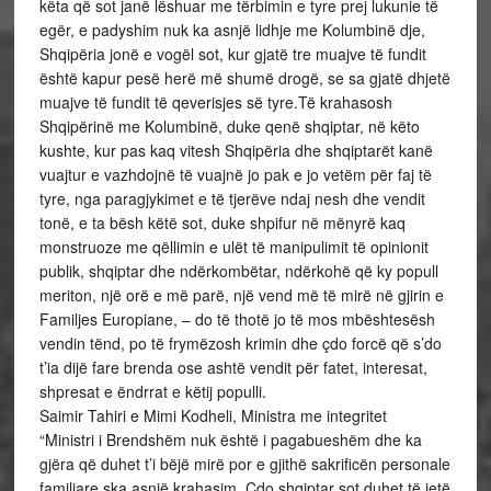
këta që sot janë lëshuar me tërbimin e tyre prej lukunie të
egër, e padyshim nuk ka asnjë lidhje me Kolumbinë dje,
Shqipëria jonë e vogël sot, kur gjatë tre muajve të fundit
është kapur pesë herë më shumë drogë, se sa gjatë dhjetë
muajve të fundit të qeverisjes së tyre.Të krahasosh
Shqipërinë me Kolumbinë, duke qenë shqiptar, në këto
kushte, kur pas kaq vitesh Shqipëria dhe shqiptarët kanë
vuajtur e vazhdojnë të vuajnë jo pak e jo vetëm për faj të
tyre, nga paragjykimet e të tjerëve ndaj nesh dhe vendit
tonë, e ta bësh këtë sot, duke shpifur në mënyrë kaq
monstruoze me qëllimin e ulët të manipulimit të opinionit
publik, shqiptar dhe ndërkombëtar, ndërkohë që ky popull
meriton, një orë e më parë, një vend më të mirë në gjirin e
Familjes Europiane, – do të thotë jo të mos mbështesësh
vendin tënd, po të frymëzosh krimin dhe çdo forcë që s’do
t’ia dijë fare brenda ose ashtë vendit për fatet, interesat,
shpresat e ëndrrat e këtij populli.
Saimir Tahiri e Mimi Kodheli, Ministra me integritet
“Ministri i Brendshëm nuk është i pagabueshëm dhe ka
gjëra që duhet t’i bëjë mirë por e gjithë sakrificën personale
familjare ska asnjë krahasim. Cdo shqiptar sot duhet të jetë