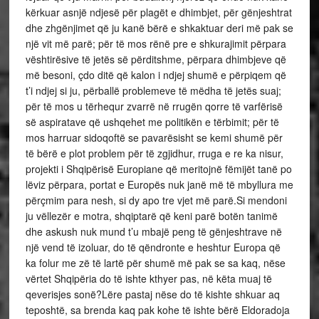
kërkuar asnjë ndjesë për plagët e dhimbjet, për gënjeshtrat
dhe zhgënjimet që ju kanë bërë e shkaktuar deri më pak se
një vit më parë; për të mos rënë pre e shkurajimit përpara
vështirësive të jetës së përditshme, përpara dhimbjeve që
më besoni, çdo ditë që kalon i ndjej shumë e përpiqem që
t’i ndjej si ju, përballë problemeve të mëdha të jetës suaj;
për të mos u tërhequr zvarrë në rrugën qorre të varfërisë
së aspiratave që ushqehet me politikën e tërbimit; për të
mos harruar sidoqoftë se pavarësisht se kemi shumë për
të bërë e plot problem për të zgjidhur, rruga e re ka nisur,
projekti i Shqipërisë Europiane që meritojnë fëmijët tanë po
lëviz përpara, portat e Europës nuk janë më të mbyllura me
përçmim para nesh, si dy apo tre vjet më parë.Si mendoni
ju vëllezër e motra, shqiptarë që keni parë botën tanimë
dhe askush nuk mund t’u mbajë peng të gënjeshtrave në
një vend të izoluar, do të qëndronte e heshtur Europa që
ka folur me zë të lartë për shumë më pak se sa kaq, nëse
vërtet Shqipëria do të ishte kthyer pas, në këta muaj të
qeverisjes sonë?Lëre pastaj nëse do të kishte shkuar aq
teposhtë, sa brenda kaq pak kohe të ishte bërë Eldoradoja