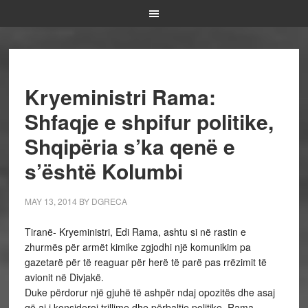
Kryeministri Rama:
Shfaqje e shpifur politike,
Shqipëria s’ka qenë e
s’është Kolumbi
MAY 13, 2014
BY
DGRECA
Tiranë- Kryeministri, Edi Rama, ashtu si në rastin e
zhurmës për armët kimike zgjodhi një komunikim pa
gazetarë për të reaguar për herë të parë pas rrëzimit të
avionit në Divjakë.
Duke përdorur një gjuhë të ashpër ndaj opozitës dhe asaj
që ai i konsideroi trillime dhe përbaltje politike, Rama