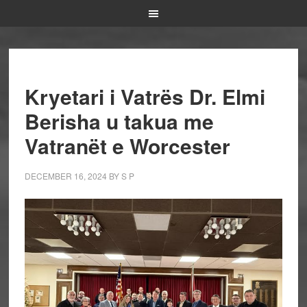
Kryetari i Vatrës Dr. Elmi
Berisha u takua me
Vatranët e Worcester
DECEMBER 16, 2024
BY
S P