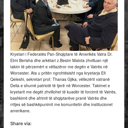
Kryetari i Federatës Pan-Shqiptare të Amerikës Vatra Dr.
Elmi Berisha dhe arkëtari z.Besim Malota zhvilluan një
takim të përzemërt e vëllazëror me degën e Vatrës në
Worcester. Ata u pritën ngrohtësisht nga kryetarja Efi
Qeleshi, sekretari prof. Thanas Gjika, vëllezërit vatranë
Delia e shumë patriotë të tjerë në Worcester. Takimet e
kryetarit me degët zhvillohet të kuadër të forcimit të Vatrës,
bashkimit dhe
afrimit të shqiptarëve pranë Vatrës dhe
rritjes së bashkëpunimit me komunitetin dhe institucionet
amerikane.
Share via: