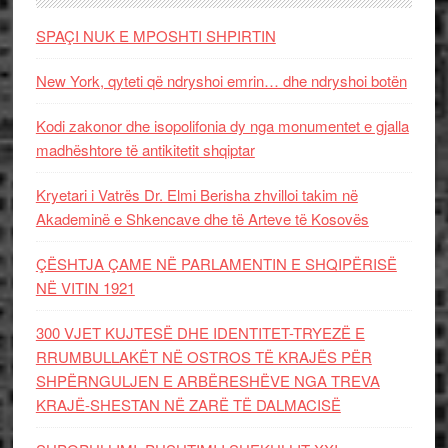
SPAÇI NUK E MPOSHTI SHPIRTIN
New York, qyteti që ndryshoi emrin… dhe ndryshoi botën
Kodi zakonor dhe isopolifonia dy nga monumentet e gjalla
madhështore të antikitetit shqiptar
Kryetari i Vatrës Dr. Elmi Berisha zhvilloi takim në
Akademinë e Shkencave dhe të Arteve të Kosovës
ÇËSHTJA ÇAME NË PARLAMENTIN E SHQIPËRISË
NË VITIN 1921
300 VJET KUJTESË DHE IDENTITET-TRYEZË E
RRUMBULLAKËT NË OSTROS TË KRAJËS PËR
SHPËRNGULJEN E ARBËRESHËVE NGA TREVA
KRAJË-SHESTAN NË ZARË TË DALMACISË