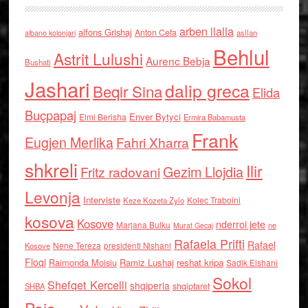
arben llalla
alfons Grishaj
Anton Cefa
asllan
albano kolonjari
Behlul
Astrit Lulushi
Aurenc Bebja
Bushati
Jashari
dalip greca
Beqir Sina
Elida
Buçpapaj
Enver Bytyci
Elmi Berisha
Ermira Babamusta
Frank
Eugjen Merlika
Fahri Xharra
shkreli
Ilir
Gezim Llojdia
Fritz radovani
Levonja
Interviste
Kolec Traboini
Keze Kozeta Zylo
kosova
Kosove
nderroi jete
Marjana Bulku
ne
Murat Gecaj
Rafaela Prifti
Rafael
Nene Tereza
Kosove
presidenti Nishani
Floqi
Raimonda Moisiu
Ramiz Lushaj
reshat kripa
Sadik Elshani
Sokol
Shefqet Kercelli
shqiperia
shqiptaret
SHBA