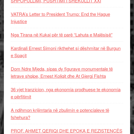
SHPOPULLIMI, PUSHTIMI I SHEKULLIT XXI
VATRA’s Letter to President Trump: End the Hague
Injustice
Nga Tirana në Kukaj për të parë “Lahuta e Malësisë”
Kardinali Ernest Simoni rikthehet si dëshmitar në Burgun
e Spaçit
Dom Ndre Mjeda, sipas dy figurave monumentale të
letrave shqipe, Ernest Koliqit dhe At Gjergj Fishta
36 vjet tranzicion, nga ekonomia prodhuese te ekonomia
e përfitimit
A ndihmon krijimtaria në zbulimin e potencialeve të
fshehura?
PROF. AHMET QERIQI DHE EPOKA E REZISTENCЁS