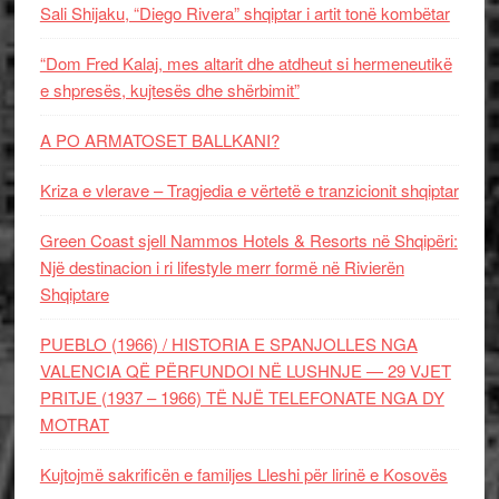
Sali Shijaku, “Diego Rivera” shqiptar i artit tonë kombëtar
“Dom Fred Kalaj, mes altarit dhe atdheut si hermeneutikë
e shpresës, kujtesës dhe shërbimit”
A PO ARMATOSET BALLKANI?
Kriza e vlerave – Tragjedia e vërtetë e tranzicionit shqiptar
Green Coast sjell Nammos Hotels & Resorts në Shqipëri:
Një destinacion i ri lifestyle merr formë në Rivierën
Shqiptare
PUEBLO (1966) / HISTORIA E SPANJOLLES NGA
VALENCIA QË PËRFUNDOI NË LUSHNJE — 29 VJET
PRITJE (1937 – 1966) TË NJË TELEFONATE NGA DY
MOTRAT
Kujtojmë sakrificën e familjes Lleshi për lirinë e Kosovës