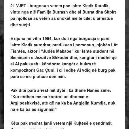
21 VJET i burgosun vetem pse ishte Klerik Katolik,
vinte nga një Familje Burrash dhe si Burrat dha Shpirt
pa njollosë as veten as shokët me të cilët u arrestue
dhe vuejti.
E njoha në vitin 1954, kur doli nga burgosja e parë.
Ishte Klerik autoritar, predikues i persosun, njohës i At
Fishtës, aktor i “Judës Makabe” kur ishte student në
Seminarin e Jezuitve Shkoder dhe, kangtar i rradhë që
si Ai pak kush i këndonte kangët e bukra të
kompozitorit Gac Çuni, i cili edhe Ai vdiq në burg pak
para se me plotsue dënimin.
Pak ditë para arrestimit dytë i ka thanë Nanës sime:
“Kur erdhen me na kontrollue dhomat e
Argjipeshkvisë, ate që na ka ba Angjelin Kumrija, nuk
na e ka ba as sigurimi!”
Këta pak rreshta janë vetem një Kujtesë e qendrimit