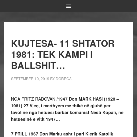
KUJTESA- 11 SHTATOR
1981: TEK KAMPI I
BALLSHIT…
SEPTEMBER 10, 2019
BY
DGRECA
NGA FRITZ RADOVANI/
1947 Don MARK HASI (1920 –
1981) 27
Vjeç, i merthyem me thikë në gjuhë per
tavolinë nga hetuesi barbar komunist Nesti Kopali, në
hetuesinë e vitit 1947…
7 PRILL 1967
Don Marku asht i pari Klerik Katolik