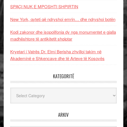
SPAÇI NUK E MPOSHTI SHPIRTIN
New York, qyteti që ndryshoi emrin… dhe ndryshoi botën
Kodi zakonor dhe isopolifonia dy nga monumentet e gjalla
madhështore të antikitetit shqiptar
Kryetari i Vatrës Dr. Elmi Berisha zhvilloi takim në
Akademinë e Shkencave dhe të Arteve të Kosovës
KATEGORITË
Kategoritë
ARKIV