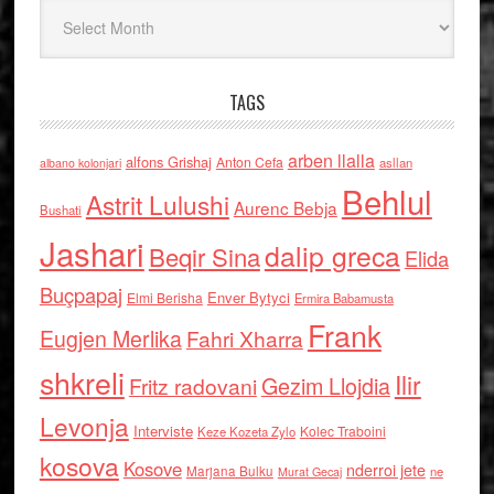
Arkiv
TAGS
arben llalla
alfons Grishaj
Anton Cefa
asllan
albano kolonjari
Behlul
Astrit Lulushi
Aurenc Bebja
Bushati
Jashari
dalip greca
Beqir Sina
Elida
Buçpapaj
Enver Bytyci
Elmi Berisha
Ermira Babamusta
Frank
Eugjen Merlika
Fahri Xharra
shkreli
Ilir
Gezim Llojdia
Fritz radovani
Levonja
Interviste
Kolec Traboini
Keze Kozeta Zylo
kosova
Kosove
nderroi jete
Marjana Bulku
ne
Murat Gecaj