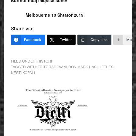
Burrnor ndaj miqsisë sonë!
Melbouerne 10 Shtator 2019.
Share via:
Facebook
Twitter
Copy Link
More
FILED UNDER:
HISTORI
TAGGED WITH:
FRITZ RADOVANI-DON MARK HASI-HETUESI
NESTI KOPALI