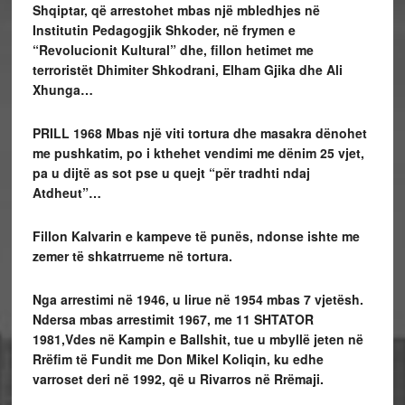
Shqiptar, që arrestohet mbas një mbledhjes në
Institutin Pedagogjik Shkoder, në frymen e
“Revolucionit Kultural” dhe, fillon hetimet me
terroristët Dhimiter Shkodrani, Elham Gjika dhe Ali
Xhunga…
PRILL 1968
Mbas një viti tortura dhe masakra dënohet
me pushkatim, po i kthehet vendimi me dënim 25 vjet,
pa u dijtë as sot pse u quejt “për tradhti ndaj
Atdheut”…
Fillon Kalvarin e kampeve të punës, ndonse ishte me
zemer të shkatrrueme në tortura.
Nga arrestimi në 1946, u lirue në 1954 mbas 7 vjetësh.
Ndersa mbas arrestimit 1967, me
11 SHTATOR
1981,
Vdes në Kampin e Ballshit, tue u mbyllë jeten në
Rrëfim të Fundit me Don Mikel Koliqin, ku edhe
varroset deri në 1992, që u Rivarros në Rrëmaji.