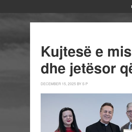
Kujtesë e mis
dhe jetësor 
DECEMBER 15, 2025
BY
S P