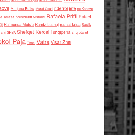
sove
nderroi jete
Marjana Bulku
ne Kosove
Murat Gecaj
Rafaela Prifti
Rafael
e Tereza
presidenti Nishani
qi
Raimonda Moisiu
Ramiz Lushaj
reshat kripa
Sadik
Shefqet Kercelli
shqiperia
hani
shqiptaret
SHBA
kol Paja
Vatra
Visar Zhiti
Thaci