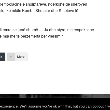
e demokracinë e shqiptarëve, ndërkohë që shërbyen
storike midis Kombit Shqiptar dhe Shteteve të
di emra se janë shumë — Ju dhe atyre, me respekt dhe
 e mia më të përzemërta për vlersimin!
nk
More
xperience. We'll assume you're ok with this, but you can opt-out if 
Log in