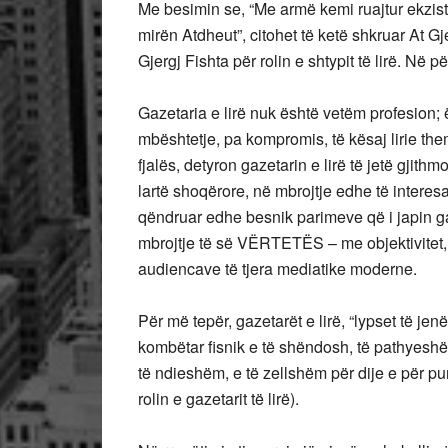
Me besimin se, “Me armë kemi ruajtur ekzist
mirën Atdheut”, citohet të ketë shkruar At Gj
Gjergj Fishta për rolin e shtypit të lirë. Në p
Gazetaria e lirë nuk është vetëm profesion; 
mbështetje, pa kompromis, të kësaj lirie them
fjalës, detyron gazetarin e lirë të jetë gjith
lartë shoqërore, në mbrojtje edhe të interes
qëndruar edhe besnik parimeve që i japin gaz
mbrojtje të së VËRTETËS – me objektivitet,
audiencave të tjera mediatike moderne.
Për më tepër, gazetarët e lirë, “lypset të jen
kombëtar fisnik e të shëndosh, të pathyeshëm
të ndieshëm, e të zellshëm për dije e për pun
rolin e gazetarit të lirë).