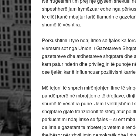
Në rrugëtimin tim prej një gjysëm shekulli në
shpeshherë jam frymëzuar edhe nga përkus
të cilët kanë mbajtur lartë flamurin e gazet
shumë të vështira.
Përkushtimi i tyre ndaj lirisë së fjalës ka fo
vlerësim sot nga Unioni i Gazetarëve Shqipt
gazetarëve dhe atdhetarëve shqiptarë dhe ame
kam patur nderin dhe privilegjin të punojë n
ose tjetër, kanë influencuar pozitivisht karri
Më lejoni të shpreh mirënjohjen time të sin
pandërprerë në mbrojtjen e të drejtave, dinj
shumë të vështira pune. Jam i vetdijshëm i s
shqiptare gjatë tranzicionit të stërgjatur poli
përkushtimi ndaj lirisë së fjalës – si ent mb
që liria e gazetarit të mbetet jo vetëm e rën
thelbësor për zhvillimin demokratik dhe liriv