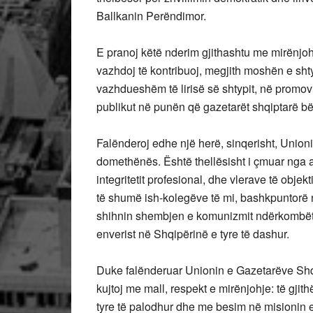
Ballkanin Perëndimor.
E pranoj këtë nderim gjithashtu me mirënjo
vazhdoj të kontribuoj, megjith moshën e sh
vazhdueshëm të lirisë së shtypit, në promov
publikut në punën që gazetarët shqiptarë bë
Falënderoj edhe një herë, sinqerisht, Union
domethënës. Është thellësisht i çmuar nga an
integritetit profesional, dhe vlerave të objek
të shumë ish-kolegëve të mi, bashkpuntorë në
shihnin shembjen e komunizmit ndërkombëtar
enverist në Shqipërinë e tyre të dashur.
Duke falënderuar Unionin e Gazetarëve Shqipt
kujtoj me mall, respekt e mirënjohje: të gji
tyre të palodhur dhe me besim në misionin e