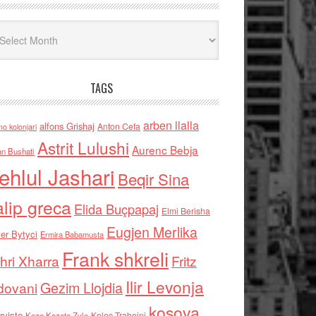
iv
TAGS
arben llalla
alfons Grishaj
Anton Cefa
no kolonjari
Astrit Lulushi
Aurenc Bebja
an Bushati
ehlul Jashari
Beqir Sina
alip greca
Elida Buçpapaj
Elmi Berisha
Eugjen Merlika
er Bytyci
Ermira Babamusta
Frank shkreli
hri Xharra
Fritz
Ilir Levonja
Gezim Llojdia
dovani
kosova
rviste
Kolec Traboini
Keze Kozeta Zylo