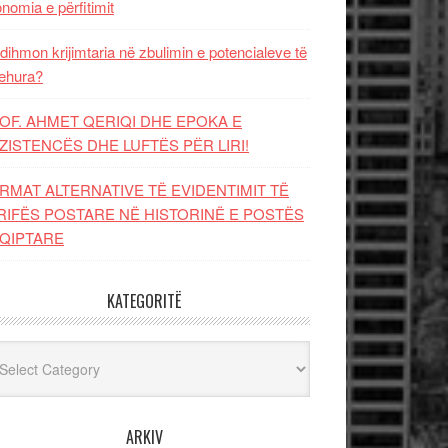
nomia e përfitimit
dihmon krijimtaria në zbulimin e potencialeve të
ehura?
OF. AHMET QERIQI DHE EPOKA E
ZISTENCЁS DHE LUFTЁS PЁR LIRI!
RMAT ALTERNATIVE TË EVIDENTIMIT TË
RIFËS POSTARE NË HISTORINË E POSTËS
QIPTARE
KATEGORITË
egoritë
ARKIV