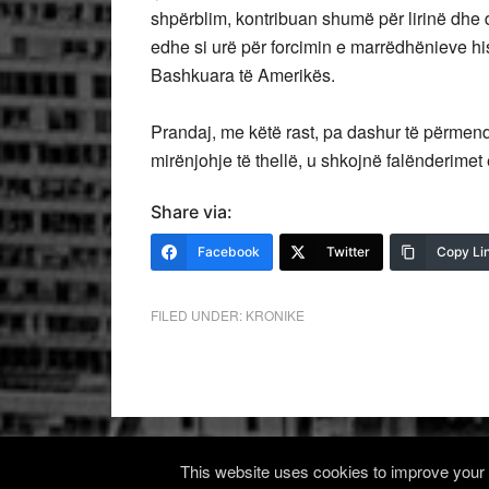
shpërblim, kontribuan shumë për lirinë dh
edhe si urë për forcimin e marrëdhënieve hi
Bashkuara të Amerikës.
Prandaj, me këtë rast, pa dashur të përmen
mirënjohje të thellë, u shkojnë falënderimet
Share via:
Facebook
Twitter
Copy Li
FILED UNDER:
KRONIKE
This website uses cookies to improve your e