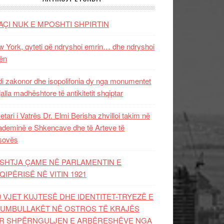
AÇI NUK E MPOSHTI SHPIRTIN
 York, qyteti që ndryshoi emrin… dhe ndryshoi
ën
i zakonor dhe isopolifonia dy nga monumentet
jalla madhështore të antikitetit shqiptar
etari i Vatrës Dr. Elmi Berisha zhvilloi takim në
deminë e Shkencave dhe të Arteve të
sovës
SHTJA ÇAME NË PARLAMENTIN E
QIPËRISË NË VITIN 1921
0 VJET KUJTESË DHE IDENTITET-TRYEZË E
UMBULLAKËT NË OSTROS TË KRAJËS
R SHPËRNGULJEN E ARBËRESHËVE NGA