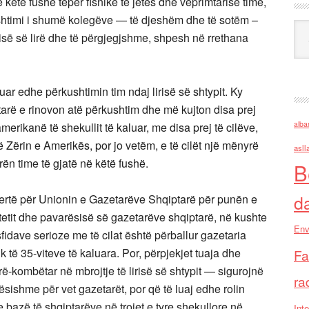
 këtë fushë tepër fisnike të jetës dhe veprimtarisë time,
htimi i shumë kolegëve — të djeshëm dhe të sotëm –
Ark
arisë së lirë dhe të përgjegjshme, shpesh në rrethana
rcuar edhe përkushtimin tim ndaj lirisë së shtypit. Ky
arë e rinovon atë përkushtim dhe më kujton disa prej
alba
rikanë të shekullit të kaluar, me disa prej të cilëve,
ë Zërin e Amerikës, por jo vetëm, e të cilët një mënyrë
asll
erën time të gjatë në këtë fushë.
B
d
qertë për Unionin e Gazetarëve Shqiptarë për punën e
itetit dhe pavarësisë së gazetarëve shqiptarë, në kushte
Env
fidave serioze me të cilat është përballur gazetaria
tik të 35-viteve të kaluara. Por, përpjekjet tuaja dhe
Fa
arë-kombëtar në mbrojtje të lirisë së shtypit — sigurojnë
ra
dësishme për vet gazetarët, por që të luaj edhe rolin
e bazë të shqiptarëve në trojet e tyre shekullore në
Inte