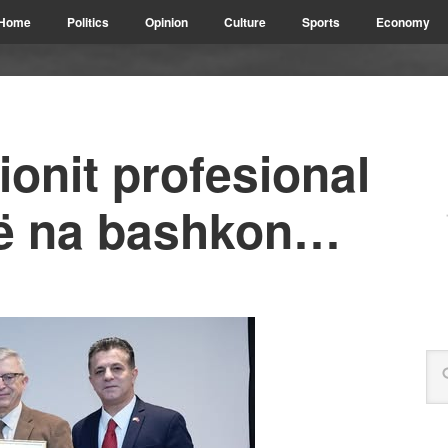
Home
Politics
Opinion
Culture
Sports
Economy
ionit profesional
që na bashkon…