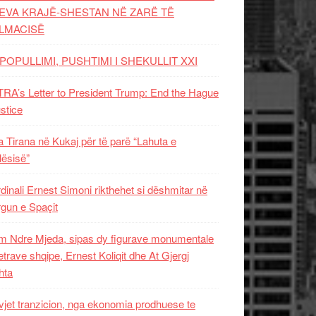
EVA KRAJË-SHESTAN NË ZARË TË
LMACISË
POPULLIMI, PUSHTIMI I SHEKULLIT XXI
RA’s Letter to President Trump: End the Hague
ustice
 Tirana në Kukaj për të parë “Lahuta e
ësisë”
dinali Ernest Simoni rikthehet si dëshmitar në
gun e Spaçit
 Ndre Mjeda, sipas dy figurave monumentale
letrave shqipe, Ernest Koliqit dhe At Gjergj
hta
vjet tranzicion, nga ekonomia prodhuese te