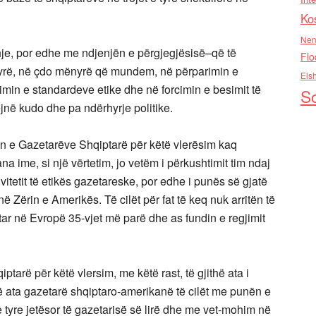
Ko
Nen
hje, por edhe me ndjenjën e përgjegjësisë–që të
Flo
tyrë, në çdo mënyrë që mundem, në përparimin e
Els
imin e standardeve etike dhe në forcimin e besimit të
So
jnë kudo dhe pa ndërhyrje politike.
in e Gazetarëve Shqiptarë për këtë vlerësim kaq
a ime, si një vërtetim, jo vetëm i përkushtimit tim ndaj
tivitetit të etikës gazetareske, por edhe i punës së gjatë
 Zërin e Amerikës. Të cilët për fat të keq nuk arritën të
 në Evropë 35-vjet më parë dhe as fundin e regjimit
arë për këtë vlersim, me këtë rast, të gjithë ata i
thë ata gazetarë shqiptaro-amerikanë të cilët me punën e
 tyre jetësor të gazetarisë së lirë dhe me vet-mohim në