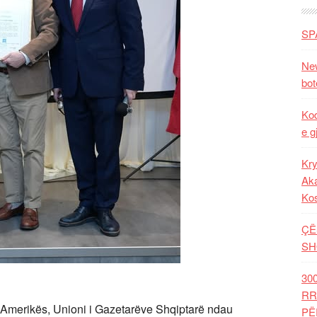
SP
New
bot
Kod
e g
Kry
Aka
Ko
ÇË
SH
30
RR
ë Amerikës, Unioni i Gazetarëve Shqiptarë ndau
PË