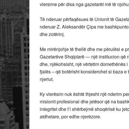
vlersime për disa nga gazetarët më të njohur
Të nderuar përfaqësues të Unionit të Gazeta
nderuar Z. Aleksandër Çipa me bashkpuntor
dhe zotërinj.
Me mirënjohje të thellë dhe me përulësi e p
Gazetarëve Shqiptarë — një institucion që n
dhe, njëkohsisht, një vërtetim domethënës i 
fjalës – që botërisht konsiderohet si baza e t
njeriut.
Ky vlerësim nuk është thjesht një nderim pe
misionit profesional dhe jetësor që na bash
integritet dhe t’i shërbejmë shoqërisë ku j
atdhetare, por edhe njerëzore.