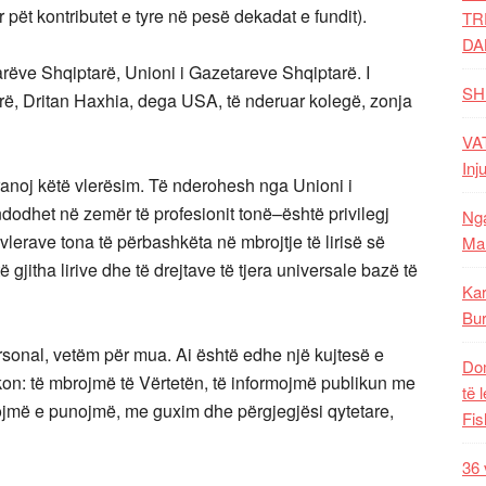
 pët kontributet e tyre në pesë dekadat e fundit).
TR
DA
rëve Shqiptarë, Unioni i Gazetareve Shqiptarë. I
SH
ë, Dritan Haxhia, dega USA, të nderuar kolegë, zonja
VAT
Inj
ranoj këtë vlerësim. Të nderohesh nga Unioni i
dodhet në zemër të profesionit tonë–është privilegj
Nga
vlerave tona të përbashkëta në mbrojtje të lirisë së
Mal
ë gjitha lirive dhe të drejtave të tjera universale bazë të
Kar
Bur
rsonal, vetëm për mua. Ai është edhe një kujtesë e
Dom
kon: të mbrojmë të Vërtetën, të informojmë publikun me
të 
etojmë e punojmë, me guxim dhe përgjegjësi qytetare,
Fis
36 