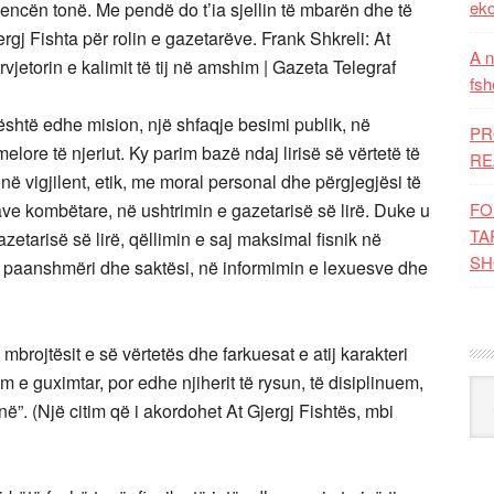
eko
encën tonë. Me pendë do t’ia sjellin të mbarën dhe të
ergj Fishta për rolin e gazetarëve. Frank Shkreli: At
A n
ërvjetorin e kalimit të tij në amshim | Gazeta Telegraf
fsh
është edhe mision, një shfaqje besimi publik, në
PR
elore të njeriut. Ky parim bazë ndaj lirisë së vërtetë të
RE
monë vigjilent, etik, me moral personal dhe përgjegjësi të
ave kombëtare, në ushtrimin e gazetarisë së lirë. Duke u
FO
TA
etarisë së lirë, qëllimin e saj maksimal fisnik në
SH
 paanshmëri dhe saktësi, në informimin e lexuesve dhe
ë mbrojtësit e së vërtetës dhe farkuesat e atij karakteri
 e guximtar, por edhe njiherit të rysun, të disiplinuem,
Kat
ë”. (Një citim që i akordohet At Gjergj Fishtës, mbi