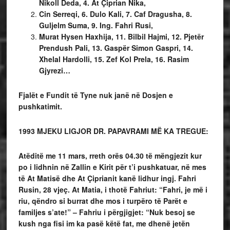
Nikoll Deda, 4. At Çiprian Nika,
Cin Serreqi, 6. Dulo Kali, 7. Caf Dragusha, 8.
Guljelm Suma, 9. Ing. Fahri Rusi,
Murat Hysen Haxhija, 11. Bilbil Hajmi, 12. Pjetër
Prendush Pali, 13. Gaspër Simon Gaspri, 14.
Xhelal Hardolli, 15. Zef Kol Prela, 16. Rasim
Gjyrezi…
Fjalët e Fundit të Tyne nuk janë në Dosjen e
pushkatimit.
1993 MJEKU LIGJOR DR. PAPAVRAMI
MË KA TREGUE
:
Atëditë me 11 mars, rreth orës 04.30 të mëngjezit kur
po i lidhnin në Zallin e Kirit për t’i pushkatuar, në mes
të At Matisë dhe At Çiprianit kanë lidhur ingj. Fahri
Rusin, 28 vjeç. At Matia, i thotë Fahriut: “Fahri, je më i
riu, qëndro si burrat dhe mos i turpëro të Parët e
familjes s’ate!” – Fahriu i përgjigjet: “Nuk besoj se
kush nga fisi im ka pasë këtë fat, me dhenë jetën