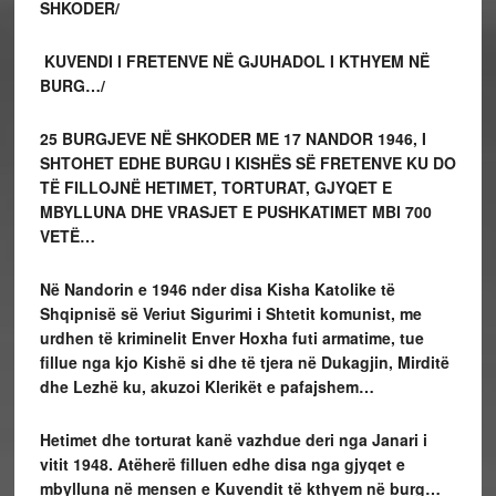
SHKODER/
KUVENDI I FRETENVE NË GJUHADOL I KTHYEM NË
BURG…/
25 BURGJEVE
NË SHKODER ME 17 NANDOR 1946, I
SHTOHET EDHE BURGU I KISHËS SË FRETENVE KU DO
TË FILLOJNË HETIMET, TORTURAT, GJYQET E
MBYLLUNA DHE VRASJET E PUSHKATIMET MBI 700
VETË…
Në Nandorin e 1946 nder disa Kisha Katolike të
Shqipnisë së Veriut Sigurimi i Shtetit komunist, me
urdhen të kriminelit Enver Hoxha futi armatime, tue
fillue nga kjo Kishë si dhe të tjera në Dukagjin, Mirditë
dhe Lezhë ku, akuzoi Klerikët e pafajshem…
Hetimet dhe torturat kanë vazhdue deri nga Janari i
vitit 1948. Atëherë filluen edhe disa nga gjyqet e
mbylluna në mensen e Kuvendit të kthyem në burg…