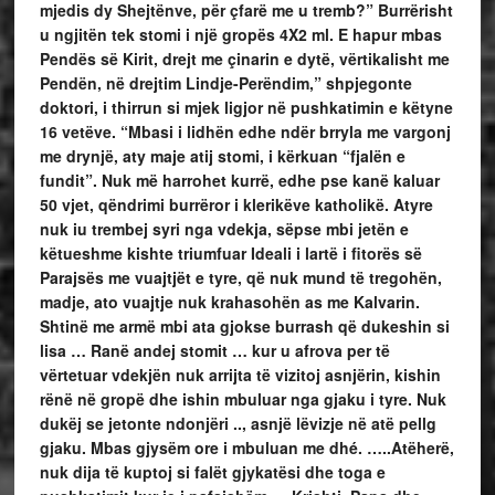
mjedis dy Shejtënve, për çfarë me u tremb?” Burrërisht
u ngjitën tek stomi i një gropës 4X2 ml. E hapur mbas
Pendës së Kirit, drejt me çinarin e dytë, vërtikalisht me
Pendën, në drejtim Lindje-Perëndim,” shpjegonte
doktori, i thirrun si mjek ligjor në pushkatimin e këtyne
16 vetëve. “Mbasi i lidhën edhe ndër brryla me vargonj
me drynjë, aty maje atij stomi, i kërkuan “fjalën e
fundit”. Nuk më harrohet kurrë, edhe pse kanë kaluar
50 vjet, qëndrimi burrëror i klerikëve katholikë. Atyre
nuk iu trembej syri nga vdekja, sëpse mbi jetën e
këtueshme kishte triumfuar Ideali i lartë i fitorës së
Parajsës me vuajtjët e tyre, që nuk mund të tregohën,
madje, ato vuajtje nuk krahasohën as me Kalvarin.
Shtinë me armë mbi ata gjokse burrash që dukeshin si
lisa … Ranë andej stomit … kur u afrova per të
vërtetuar vdekjën nuk arrijta të vizitoj asnjërin, kishin
rënë në gropë dhe ishin mbuluar nga gjaku i tyre. Nuk
dukëj se jetonte ndonjëri .., asnjë lëvizje në atë pellg
gjaku. Mbas gjysëm ore i mbuluan me dhé. …..Atëherë,
nuk dija të kuptoj si falët gjykatësi dhe toga e