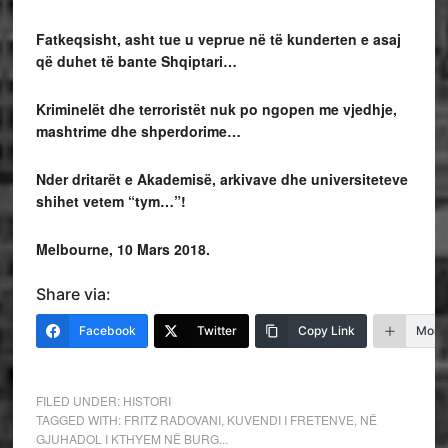
Fatkeqsisht, asht tue u veprue në të kunderten e asaj
që duhet të bante Shqiptari…
Kriminelët dhe terroristët nuk po ngopen me vjedhje,
mashtrime dhe shperdorime…
Nder dritarët e Akademisë, arkivave dhe universiteteve
shihet vetem “tym…”!
Melbourne, 10 Mars 2018.
Share via:
Facebook
Twitter
Copy Link
More
FILED UNDER:
HISTORI
TAGGED WITH:
FRITZ RADOVANI
,
KUVENDI I FRETENVE
,
NË
GJUHADOL I KTHYEM NË BURG...