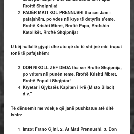
Rroftë Shqipnija!
PADËR MATI KOL PRENNUSHI tha se: Jam i
pafajshëm, po vdes në krye të detyrës s’eme.
Rroftë Krishti Mbret, Rroftë Papa, Rrofshin
Katolikët, Rroftë Shqipnija!
U bëj hallallë gjyqit dhe ato që do të shtijnë mbi trupat
tonë të pafajshëm!
DON NIKOLL ZEF DEDA tha se: Rroftë Shqipnija,
po vritem në punën teme. Rroftë Krishti Mbret,
Rroftë Populli Shqiptar!
Kryetar i Gjykatës Kapiten i I-rë (Misto Bllaci)
d.v.”
Të dënuemit me vdekje që janë pushkatue atë ditë
ishin:
Imzot Frano Gjini, 2. At Mati Prennushi, 3. Don