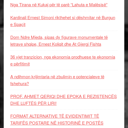
Nga Tirana në Kukaj për të parë “Lahuta e Malësisë”
Kardinali Ernest Simoni rikthehet si dëshmitar në Burgun
e Spaçit
Dom Ndre Mjeda, sipas dy figurave monumentale të
letrave shqipe, Ernest Koliqit dhe At Gjergj Fishta
36 vjet tranzicion, nga ekonomia prodhuese te ekonomia
e përfitimit
A ndihmon krijimtaria në zbulimin e potencialeve të
fshehura?
PROF. AHMET QERIQI DHE EPOKA E REZISTENCЁS
DHE LUFTЁS PЁR LIRI!
FORMAT ALTERNATIVE TË EVIDENTIMIT TË
TARIFËS POSTARE NË HISTORINË E POSTËS