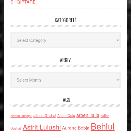
SHQIPTARE
KATEGORITË
Kategoritë
ARKIV
Arkiv
TAGS
arben llalla
alfons Grishaj
Anton Cefa
asllan
albano kolonjari
Behlul
Astrit Lulushi
Aurenc Bebja
Bushati