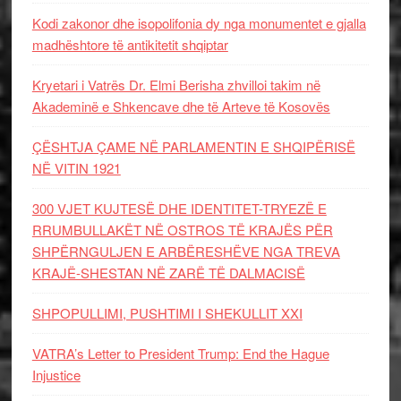
Kodi zakonor dhe isopolifonia dy nga monumentet e gjalla
madhështore të antikitetit shqiptar
Kryetari i Vatrës Dr. Elmi Berisha zhvilloi takim në
Akademinë e Shkencave dhe të Arteve të Kosovës
ÇËSHTJA ÇAME NË PARLAMENTIN E SHQIPËRISË
NË VITIN 1921
300 VJET KUJTESË DHE IDENTITET-TRYEZË E
RRUMBULLAKËT NË OSTROS TË KRAJËS PËR
SHPËRNGULJEN E ARBËRESHËVE NGA TREVA
KRAJË-SHESTAN NË ZARË TË DALMACISË
SHPOPULLIMI, PUSHTIMI I SHEKULLIT XXI
VATRA’s Letter to President Trump: End the Hague
Injustice