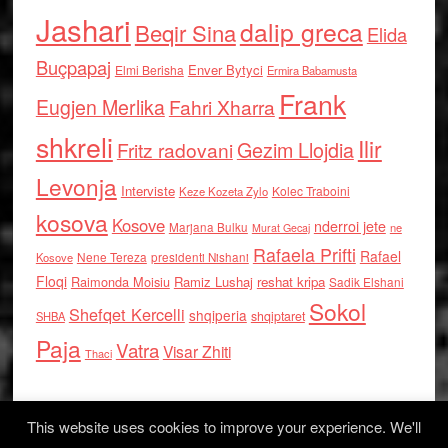
Jashari
dalip greca
Beqir Sina
Elida
Buçpapaj
Enver Bytyci
Elmi Berisha
Ermira Babamusta
Frank
Eugjen Merlika
Fahri Xharra
shkreli
Ilir
Gezim Llojdia
Fritz radovani
Levonja
Interviste
Kolec Traboini
Keze Kozeta Zylo
kosova
Kosove
nderroi jete
Marjana Bulku
ne
Murat Gecaj
Rafaela Prifti
Rafael
Nene Tereza
Kosove
presidenti Nishani
Floqi
Raimonda Moisiu
Ramiz Lushaj
reshat kripa
Sadik Elshani
Sokol
Shefqet Kercelli
shqiperia
shqiptaret
SHBA
Paja
Vatra
Visar Zhiti
Thaci
This website uses cookies to improve your experience. We'll