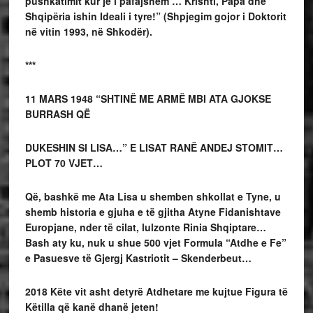
pushkatimit kur je i pafajshëm … Krishti, Papa dhe
Shqipëria ishin Ideali i tyre!” (Shpjegim gojor i Doktorit
në vitin 1993, në Shkodër).
***
11 MARS 1948 “
SHTINË ME ARMË MBI ATA GJOKSE
BURRASH QË
DUKESHIN SI LISA…” E LISAT RANË ANDEJ STOMIT…
PLOT
70 VJET…
Që, bashkë me Ata Lisa u shemben shkollat e Tyne, u
shemb historia e gjuha e të gjitha Atyne Fidanishtave
Europjane, nder të cilat, lulzonte Rinia Shqiptare…
Bash aty ku, nuk u shue 500 vjet Formula “Atdhe e Fe”
e Pasuesve të Gjergj Kastriotit – Skenderbeut…
2018
Këte vit asht detyrë Atdhetare me kujtue Figura të
Këtilla që kanë dhanë jeten!