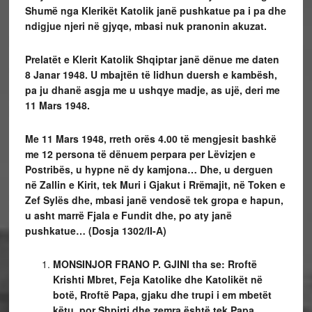
Shumë nga Klerikët Katolik janë pushkatue pa i pa dhe
ndigjue njeri në gjyqe, mbasi nuk pranonin akuzat.
Prelatët e Klerit Katolik Shqiptar janë dënue me daten
8 Janar 1948. U mbajtën të lidhun duersh e kambësh,
pa ju dhanë asgja me u ushqye madje, as ujë, deri me
11 Mars 1948.
Me 11 Mars 1948, rreth orës 4.00 të mengjesit bashkë
me 12 persona të dënuem perpara per Lëvizjen e
Postribës, u hypne në dy kamjona… Dhe, u derguen
në Zallin e Kirit, tek Muri i Gjakut i Rrëmajit, në Token e
Zef Sylës dhe, mbasi janë vendosë tek gropa e hapun,
u asht marrë Fjala e Fundit dhe, po aty janë
pushkatue… (Dosja 1302/II-A)
MONSINJOR FRANO P. GJINI tha se: Rroftë
Krishti Mbret, Feja Katolike dhe Katolikët në
botë, Rroftë Papa, gjaku dhe trupi i em mbetët
këtu, por Shpirti dhe zemra është tek Papa.