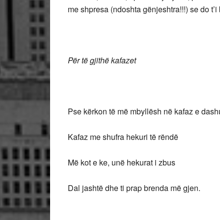
me shpresa (ndoshta gënjeshtra!!!) se do t’i 
Për të gjithë kafazet
Pse kërkon të më mbyllësh në kafaz e dash
Kafaz me shufra hekuri të rëndë
Më kot e ke, unë hekurat i zbus
Dal jashtë dhe ti prap brenda më gjen.