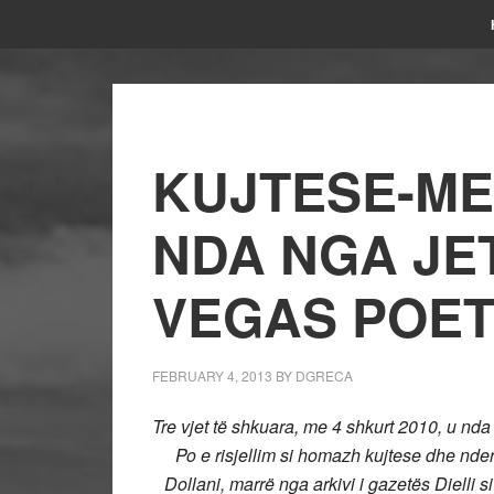
KUJTESE-ME
NDA NGA JE
VEGAS POET
FEBRUARY 4, 2013
BY
DGRECA
Tre vjet të shkuara, me 4 shkurt 2010, u nd
Po e risjellim si homazh kujtese dhe nderi
Dollani, marrë nga arkivi i gazetës Dielli s