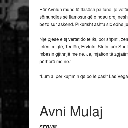
Për Avniun mund të flasësh pa fund, jo vetë
sëmundjes së flamosur që e ndau prej nesh. A
bezdisur askënd. Pikërisht ashtu sic edhe jeto
Një pjesë e tij vërtet do të iki, por shpirti, z
jetën, miqtë, Teutën, Ervinin, Sidin, për S
mbesin gjithnjë me ne. Ja, mjafton të zgjatim 
përherë me ne.”
“Lum ai për kujtimin që po lë pas!” Las Vega
Avni Mulaj
SERUM