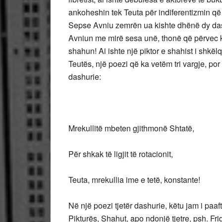
ankoheshin tek Teuta për indiferentizmin që 
Sepse Avniu zemrën ua kishte dhënë dy dash
Avniun me mirë sesa unë, thonë që përvec k
shahun! Ai ishte një piktor e shahist i shkël
Teutës, një poezi që ka vetëm tri vargje, 
dashurie:
Mrekullitë mbeten gjithmonë Shtatë,
Për shkak të ligjit të rotacionit,
Teuta, mrekullia ime e tetë, konstante!
Në një poezi tjetër dashurie, këtu jam i paa
Pikturës, Shahut, apo ndonjë tjetre, psh. Fr