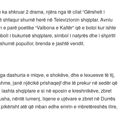
 ka shkruar 2 drama, njëra nga të cilat “Gërsheti i
të shfaqur shumë herë në Televizionin shqiptar. Avniu
n e parë poetike “Valbona e Kaltër” që e botoi kur ishte
boli i bukurisë shqiptare, simbol i natyrës dhe i shpirtit
 shumë popullor, brenda e jashtë vendit.
ga dashuria e miqve, e shokëve, dhe e lexuesve të tij,
shme, janë njëcikë prishaqejf dhe të prekur në sedër që
e lashta shqiptare e si në eposin e kreshnikëve, zbret
usha, nëntë lumenj, liqene e ujëvare e zbret në Durrës
pikërisht atë që mban edhe emrin e mbretëreshës ilire,