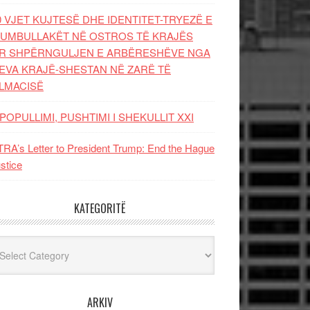
0 VJET KUJTESË DHE IDENTITET-TRYEZË E
UMBULLAKËT NË OSTROS TË KRAJËS
R SHPËRNGULJEN E ARBËRESHËVE NGA
EVA KRAJË-SHESTAN NË ZARË TË
LMACISË
POPULLIMI, PUSHTIMI I SHEKULLIT XXI
RA’s Letter to President Trump: End the Hague
ustice
KATEGORITË
egoritë
ARKIV