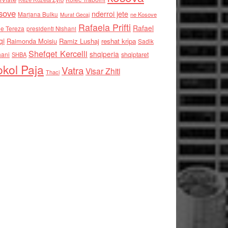
sove
nderroi jete
Marjana Bulku
ne Kosove
Murat Gecaj
Rafaela Prifti
Rafael
e Tereza
presidenti Nishani
qi
Raimonda Moisiu
Ramiz Lushaj
reshat kripa
Sadik
Shefqet Kercelli
shqiperia
hani
shqiptaret
SHBA
kol Paja
Vatra
Visar Zhiti
Thaci