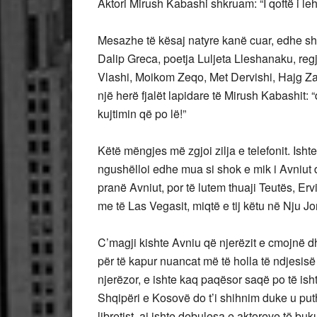
Aktori Mirush Kabashi shkruam: “I qoftë i l
Mesazhe të kësaj natyre kanë cuar, edhe shum
Dalip Greca, poetja Luljeta Lleshanaku, regj
Vlashi, Moikom Zeqo, Met Dervishi, Hajg Zah
një herë fjalët lapidare të Mirush Kabashit: “d
kujtimin që po lë!”
Këtë mëngjes më zgjoi zilja e telefonit. Ish
ngushëlloi edhe mua si shok e mik i Avniut 
pranë Avniut, por të lutem thuaji Teutës, Erv
me të Las Vegasit, miqtë e tij këtu në Nju Jo
C’magji kishte Avniu që njerëzit e cmojnë d
për të kapur nuancat më të holla të ndjesisë 
njerëzor, e ishte kaq paqësor saqë po të isht
Shqipëri e Kosovë do t’i shihnim duke u puth
libretist, ai ishte debulesa e aktoreve të b