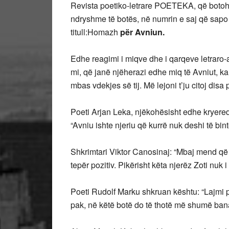
Revista poetiko-letrare POETEKA, që botoho
ndryshme të botës, në numrin e saj që sapo d
titull:Homazh
p
ër Avniun.
Edhe reagimi i miqve dhe i qarqeve letraro
mi, që janë njëherazi edhe miq të Avniut, 
mbas vdekjes së tij. Më lejoni t’ju citoj disa p
Poeti Arjan Leka, njëkohësisht edhe kryere
“Avniu ishte njeriu që kurrë nuk deshi të bint
Shkrimtari Viktor Canosinaj: “Mbaj mend që 
tepër pozitiv. Pikërisht këta njerëz Zoti nuk i 
Poeti Rudolf Marku shkruan kështu: “Lajmi 
pak, në këtë botë do të thotë më shumë banal