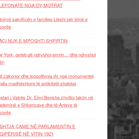
LEFONATE NGA DY MOTRAT
tojmë sakrificën e familjes Lleshi për lirinë e
sovës
AÇI NUK E MPOSHTI SHPIRTIN
 York, qyteti që ndryshoi emrin… dhe ndryshoi
ën
i zakonor dhe isopolifonia dy nga monumentet
jalla madhështore të antikitetit shqiptar
etari i Vatrës Dr. Elmi Berisha zhvilloi takim në
deminë e Shkencave dhe të Arteve të
sovës
SHTJA ÇAME NË PARLAMENTIN E
QIPËRISË NË VITIN 1921