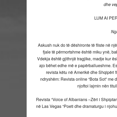
dhe vep
LUM AI PER
Nga
Askush nuk do të dëshironte të fliste në një
fjale të përmortshme është miku ynë, baba
Vdekja është gjithnjë tragjike, madje kur ës
ajo bëhet edhe më e papërballueshme. Esht
revista këtu në Amerikë dhe Shqipëri fil
ndryshëm: Revista online “Bota Sot” me da
njoftoi lajmin nën tit
Revista “Voice of Albanians –Zëri i Shpiptar
në Las Vegas “Poeti dhe dramaturgu i njohur