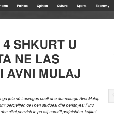
Home
Politics
Opinion
Culture
Sports
Economy
 4 SHKURT U
TA NE LAS
I AVNI MULAJ
a nga jeta në Lasvegas poeti dhe dramaturgu Avni Mulaj.
mi përcjelljen që i bëri studuesi dhe përkthyesi Pirro
i dhe cikel poezish te po atij numri!I perjetshëm kujtimi