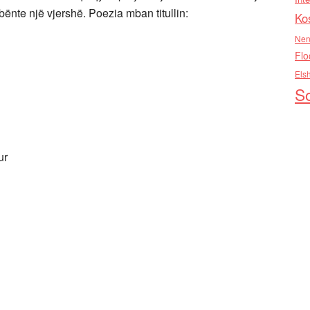
bënte një vjershë. Poezia mban titullin:
Ko
Nen
Flo
Els
So
ur