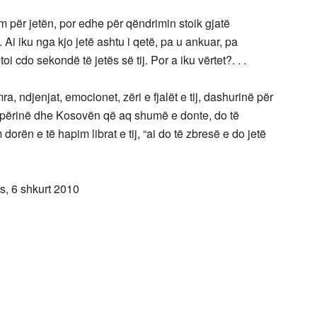
m për jetën, por edhe për qëndrimin stoik gjatë
i iku nga kjo jetë ashtu i qetë, pa u ankuar, pa
i cdo sekondë të jetës së tij. Por a iku vërtet?. . .
emra, ndjenjat, emocionet, zëri e fjalët e tij, dashurinë për
hqipërinë dhe Kosovën që aq shumë e donte, do të
dorën e të hapim librat e tij, “ai do të zbresë e do jetë
s, 6 shkurt 2010