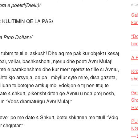
ra e poetit!(Dielli)/
Sal
 KUJTIMIN QE LA PAS
!
ko
“Do
 Pirro Dollani/
her
 tubim të tillë, askush! Dhe aq më pak kur objekt i kësaj
A 
i, vëllai, bashkëshorti, njeriu dhe poeti Avni Mulaj!
htë e parakohshme dhe kur merr njerëz të tillë si Avniu,
Kri
ë kjo arsyeja, që pa i mbyllur sytë mirë, disa gazeta,
shq
luan të botojnë artikuj mbi vdekjen e tij nën tituj të
Gre
të 4 shkurt, pikërisht ditën që Avniu u nda prej nesh,
Shq
ullin “Vdes dramaturgu Avni Mulaj.”
Riv
ëve” po me date 4 Shkurt, botoi shkrimin me titull “Vdiq
PU
 shqiptar.”
NG
— 