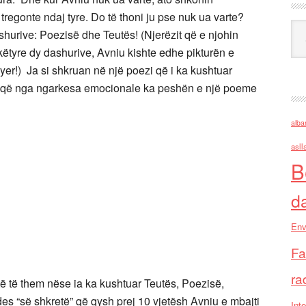
tregonte ndaj tyre. Do të thoni ju pse nuk ua varte?
Ark
urive: Poezisë dhe Teutës! (Njerëzit që e njohin
ëtyre dy dashurive, Avniu kishte edhe pikturën e
qyer!) Ja si shkruan në një poezi që i ka kushtuar
por që nga ngarkesa emocionale ka peshën e një poeme
alba
asll
B
d
Env
Fa
ra
ftë të them nëse ia ka kushtuar Teutës, Poezisë,
ides “së shkretë” që qysh prej 10 vjetësh Avniu e mbajti
Inte