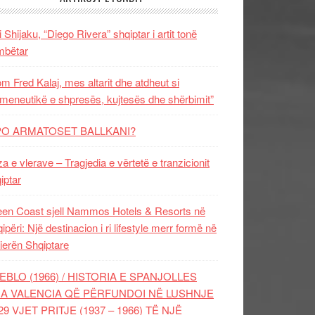
i Shijaku, “Diego Rivera” shqiptar i artit tonë
mbëtar
m Fred Kalaj, mes altarit dhe atdheut si
meneutikë e shpresës, kujtesës dhe shërbimit”
PO ARMATOSET BALLKANI?
za e vlerave – Tragjedia e vërtetë e tranzicionit
iptar
en Coast sjell Nammos Hotels & Resorts në
ipëri: Një destinacion i ri lifestyle merr formë në
ierën Shqiptare
EBLO (1966) / HISTORIA E SPANJOLLES
A VALENCIA QË PËRFUNDOI NË LUSHNJE
29 VJET PRITJE (1937 – 1966) TË NJË