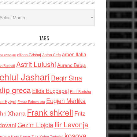
iv
TAGS
arben llalla
alfons Grishaj
Anton Cefa
no kolonjari
Astrit Lulushi
Aurenc Bebja
an Bushati
ehlul Jashari
Beqir Sina
alip greca
Elida Buçpapaj
Elmi Berisha
Eugjen Merlika
er Bytyci
Ermira Babamusta
Frank shkreli
hri Xharra
Fritz
Ilir Levonja
Gezim Llojdia
dovani
kosova
rviste
Kolec Traboini
Keze Kozeta Zylo