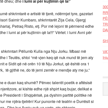
ehtë dheu; dhe
i lumi ai për kujtimin që la
!”
30
RR
ë shkrimtarë e artistë të tjerë, ndërmjet tyre, gazetari
PË
isori Saimir Kumbaro, shkrimtarët Zija Cela, Gjergj
TR
ariaj, Petraq Risto, etj. Por më lejoni të përmend edhe
DA
he i lumi ai për kujtimin që la!!!” Vërtet: i lumi Avni për
SH
te shkrimtari Pëllumb Kulla nga Nju Jorku. Mbasi më
VAT
dhe i Teutës, shtoi “më vjen keq që nuk mund të jem aty
Inj
init e Sidit që në orën 10 të Nju Jorkut, që është ora 1
rk, të gjithë ne, do të jemi zemër e mendje aty me ju.”
he e duan kaq shumë? Përvec talentit poetik e aftësisë
Kat
njerëzore, ai kishte edhe një shpirt kaq bujar, delikat e
e Presidenti i Shqipërisë, pa dyshim partitë politike në
ur me njëra-tjetrën! Kur punonte në teatrin e Durrësit si
ukura. Dhe kur Avniu nuk ua varte, ato shkonin