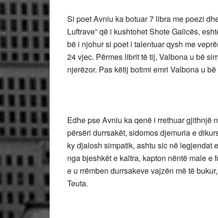
Si poet Avniu ka botuar 7 libra me poezi dhe
Luftrave” që i kushtohet Shote Galicës, esh
bë i njohur si poet i talentuar qysh me veprë
24 vjec. Përmes librit të tij, Valbona u bë sim
njerëzor. Pas këtij botimi emri Valbona u bë
Edhe pse Avniu ka qenë i rrethuar gjithnjë n
përsëri durrsakët, sidomos djemuria e dikur
ky djalosh simpatik, ashtu sic në legjendat 
nga bjeshkët e kaltra, kapton nëntë male e f
e u rrëmben durrsakeve vajzën më të bukur, 
Teuta.