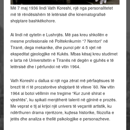
Më 7 maj 1936 lindi Vath Koreshi, një nga personalitetet
më të rëndësishëm të letërsisë dhe kinematografisë
shqiptare bashkëkohore.
Ai lindi në qytetin e Lushnjës. Më pas kreu shkollën e
mesme profesionale në Politeknikumin “7 Nentori” në
Tiranë, dega mekanike, dhe punoi për 4-5 vjet në
ekspeditat gjeologjike në Kukës. Mbas kësaj kreu studimet
e larta në Universitetin e Tiranës në degën e gjuhës e të
letërsisë dhe i përfundoi në vitin 1964.
Vath Koreshi u dallua si një nga zërat më përfaqësues të
brezit të ri të prozatorëve shqiptarë të viteve ’60. Nw vitin
1964 ai botoi vëllimin me tregime “Kur zunë shirat e
vjeshtës”, ku spikati menjëherë talenti në gjininë e prozës.
Me veprat e tij ai krijoi një univers të veçantë artistik, ku
ndërthuren drama njerëzore, kujtesa historike, filozofia e
jetës dhe analiza e thellë psikologjike e personazheve.