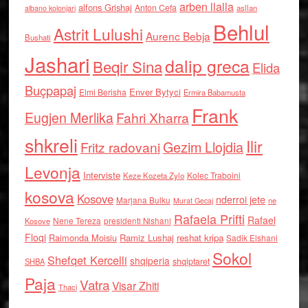
arben llalla
alfons Grishaj
Anton Cefa
asllan
albano kolonjari
Behlul
Astrit Lulushi
Aurenc Bebja
Bushati
Jashari
dalip greca
Beqir Sina
Elida
Buçpapaj
Enver Bytyci
Elmi Berisha
Ermira Babamusta
Frank
Eugjen Merlika
Fahri Xharra
shkreli
Ilir
Gezim Llojdia
Fritz radovani
Levonja
Interviste
Kolec Traboini
Keze Kozeta Zylo
kosova
Kosove
nderroi jete
Marjana Bulku
ne
Murat Gecaj
Rafaela Prifti
Rafael
Nene Tereza
Kosove
presidenti Nishani
Floqi
Raimonda Moisiu
Ramiz Lushaj
reshat kripa
Sadik Elshani
Sokol
Shefqet Kercelli
shqiperia
shqiptaret
SHBA
Paja
Vatra
Visar Zhiti
Thaci