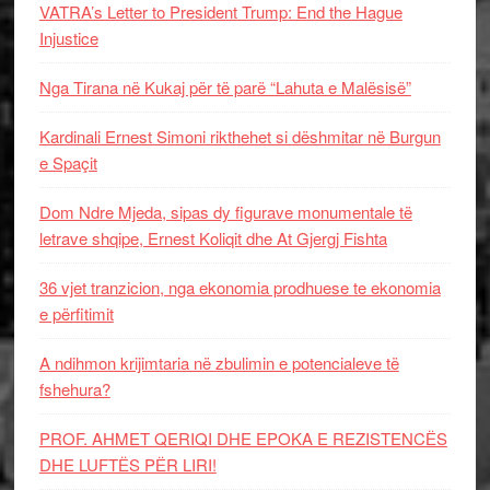
VATRA’s Letter to President Trump: End the Hague
Injustice
Nga Tirana në Kukaj për të parë “Lahuta e Malësisë”
Kardinali Ernest Simoni rikthehet si dëshmitar në Burgun
e Spaçit
Dom Ndre Mjeda, sipas dy figurave monumentale të
letrave shqipe, Ernest Koliqit dhe At Gjergj Fishta
36 vjet tranzicion, nga ekonomia prodhuese te ekonomia
e përfitimit
A ndihmon krijimtaria në zbulimin e potencialeve të
fshehura?
PROF. AHMET QERIQI DHE EPOKA E REZISTENCЁS
DHE LUFTЁS PЁR LIRI!