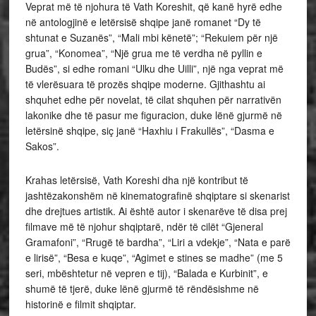
Veprat më të njohura të Vath Koreshit, që kanë hyrë edhe
në antologjinë e letërsisë shqipe janë romanet “Dy të
shtunat e Suzanës”, “Mali mbi kënetë”; “Rekuiem për një
grua”, “Konomea”, “Një grua me të verdha në pyllin e
Budës”, si edhe romani “Ulku dhe Uilli”, një nga veprat më
të vlerësuara të prozës shqipe moderne. Gjithashtu ai
shquhet edhe për novelat, të cilat shquhen për narrativën
lakonike dhe të pasur me figuracion, duke lënë gjurmë në
letërsinë shqipe, siç janë “Haxhiu i Frakullës”, “Dasma e
Sakos”.
Krahas letërsisë, Vath Koreshi dha një kontribut të
jashtëzakonshëm në kinematografinë shqiptare si skenarist
dhe drejtues artistik. Ai është autor i skenarëve të disa prej
filmave më të njohur shqiptarë, ndër të cilët “Gjeneral
Gramafoni”, “Rrugë të bardha”, “Liri a vdekje”, “Nata e parë
e lirisë”, “Besa e kuqe”, “Agimet e stines se madhe” (me 5
seri, mbështetur në vepren e tij), “Balada e Kurbinit”, e
shumë të tjerë, duke lënë gjurmë të rëndësishme në
historinë e filmit shqiptar.