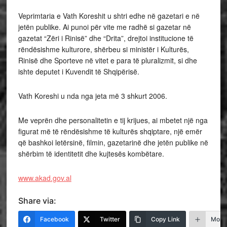
Veprimtaria e Vath Koreshit u shtri edhe në gazetari e në
jetën publike. Ai punoi për vite me radhë si gazetar në
gazetat “Zëri i Rinisë” dhe “Drita”, drejtoi institucione të
rëndësishme kulturore, shërbeu si ministër i Kulturës,
Rinisë dhe Sporteve në vitet e para të pluralizmit, si dhe
ishte deputet i Kuvendit të Shqipërisë.
Vath Koreshi u nda nga jeta më 3 shkurt 2006.
Me veprën dhe personalitetin e tij krijues, ai mbetet një nga
figurat më të rëndësishme të kulturës shqiptare, një emër
që bashkoi letërsinë, filmin, gazetarinë dhe jetën publike në
shërbim të identitetit dhe kujtesës kombëtare.
www.akad.gov.al
Share via:
Facebook
Twitter
Copy Link
More