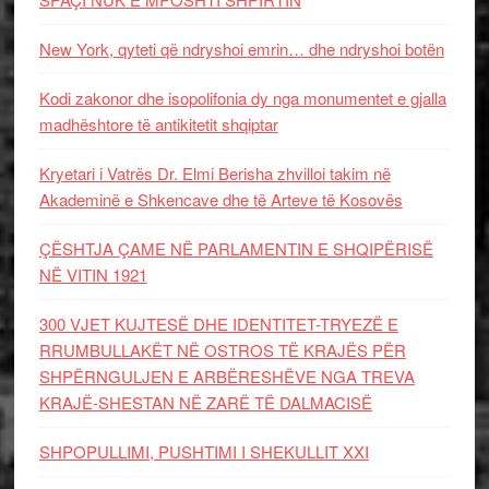
New York, qyteti që ndryshoi emrin… dhe ndryshoi botën
Kodi zakonor dhe isopolifonia dy nga monumentet e gjalla
madhështore të antikitetit shqiptar
Kryetari i Vatrës Dr. Elmi Berisha zhvilloi takim në
Akademinë e Shkencave dhe të Arteve të Kosovës
ÇËSHTJA ÇAME NË PARLAMENTIN E SHQIPËRISË
NË VITIN 1921
300 VJET KUJTESË DHE IDENTITET-TRYEZË E
RRUMBULLAKËT NË OSTROS TË KRAJËS PËR
SHPËRNGULJEN E ARBËRESHËVE NGA TREVA
KRAJË-SHESTAN NË ZARË TË DALMACISË
SHPOPULLIMI, PUSHTIMI I SHEKULLIT XXI