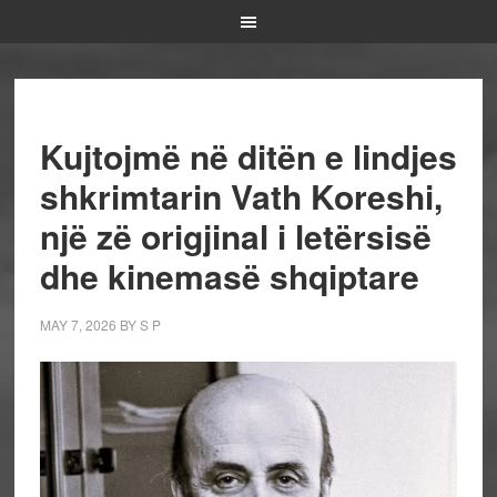
Kujtojmë në ditën e lindjes
shkrimtarin Vath Koreshi,
një zë origjinal i letërsisë
dhe kinemasë shqiptare
MAY 7, 2026
BY
S P