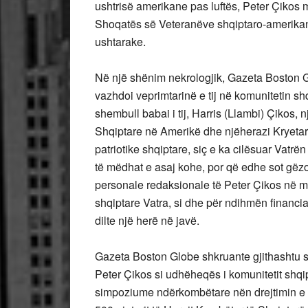
ushtrisë amerikane pas luftës, Peter Çikos
Shoqatës së Veteranëve shqiptaro-amerikanë d
ushtarake.
Në një shënim nekrologjik, Gazeta Boston G
vazhdoi veprimtarinë e tij në komunitetin sh
shembull babai i tij, Harris (Llambi) Çikos,
Shqiptare në Amerikë dhe njëherazi Kryetar
patriotike shqiptare, siç e ka cilësuar Vat
të mëdhat e asaj kohe, por që edhe sot gëz
personale redaksionale të Peter Çikos në mb
shqiptare Vatra, si dhe për ndihmën financia
dilte një herë në javë.
Gazeta Boston Globe shkruante gjithashtu se
Peter Çikos si udhëheqës i komunitetit shqi
simpoziume ndërkombëtare nën drejtimin e ti