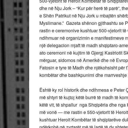
500-vjetorit të Heroit Kombëtar të Shqiptar
dhe në Nju Jork – “Kur për herë të parë”, 
e Shën Patrikut në Nju Jork u mbajtën shër
Myslimane.” Gazeta shënon gjithashtu se Pet
rastin e ceremonive kushtuar 500-vjetorit të 
ndihmuar në organizimin e manifestimeve ma
një delegacion mjaft të madh shqiptaro-ame
ato ceremoni në kujtim të Gjergj Kastriotit
mërguar, sidomos në Amerikë dhe në Evropë 
Fatosin e tyre të Madh dhe njëkohsisht për t
kombëtar dhe bashkpunimi dhe marrveshje v
Është ky rol historik dhe ndihmesa e Peter 
më shtyri të kujtoj këtë burrë të madh të kom
këtë vit, të shpallur nga Shqipëria dhe nga 
më vonë — me rastin e 550-vjetorit të Heroit
kushtuar Heroit Kombëtar të shqiptarëve duk
ndërkohë që zyrtarët më të lartë të dy shtet