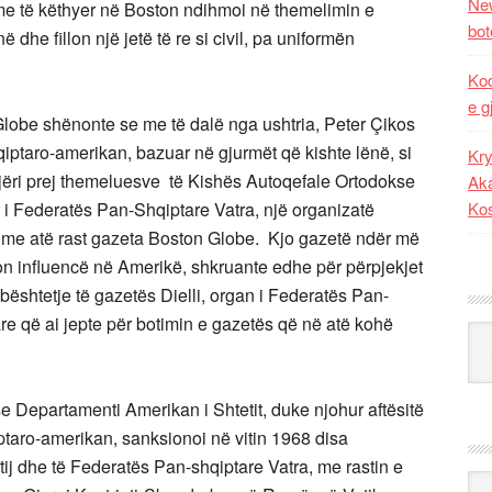
New
 me të këthyer në Boston ndihmoi në themelimin e
bot
he fillon një jetë të re si civil, pa uniformën
Kod
e g
lobe shënonte se me të dalë nga ushtria, Peter Çikos
qiptaro-amerikan, bazuar në gjurmët që kishte lënë, si
Kry
 njëri prej themeluesve të Kishës Autoqefale Ortodokse
Aka
 i Federatës Pan-Shqiptare Vatra, një organizatë
Ko
rën me atë rast gazeta Boston Globe. Kjo gazetë ndër më
on influencë në Amerikë, shkruante edhe për përpjekjet
ështetje të gazetës Dielli, organ i Federatës Pan-
re që ai jepte për botimin e gazetës që në atë kohë
Kat
 Departamenti Amerikan i Shtetit, duke njohur aftësitë
ptaro-amerikan, sanksionoi në vitin 1968 disa
j dhe të Federatës Pan-shqiptare Vatra, me rastin e
Ark