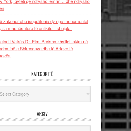
 York, qyteti që ndryshoi emrin… dhe ndryshoi
ën
i zakonor dhe isopolifonia dy nga monumentet
jalla madhështore të antikitetit shqiptar
etari i Vatrës Dr. Elmi Berisha zhvilloi takim në
deminë e Shkencave dhe të Arteve të
sovës
KATEGORITË
egoritë
ARKIV
iv