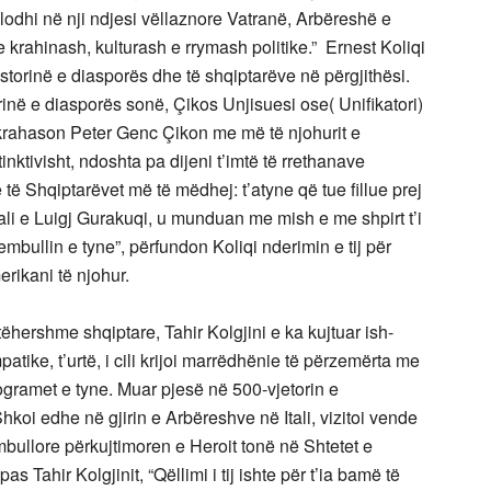
blodhi në nji ndjesi vëllaznore Vatranë, Arbëreshë e
 krahinash, kulturash e rrymash politike.” Ernest Koliqi
istorinë e diasporës dhe të shqiptarëve në përgjithësi.
torinë e diasporës sonë, Çikos Unjisuesi ose( Unifikatori)
 e krahason Peter Genc Çikon me më të njohurit e
inktivisht, ndoshta pa dijeni t’imtë të rrethanave
e të Shqiptarëvet më të mëdhej: t’atyne që tue fillue prej
i e Luigj Gurakuqi, u munduan me mish e me shpirt t’i
bullin e tyne”, përfundon Koliqi nderimin e tij për
rikani të njohur.
ëhershme shqiptare, Tahir Kolgjini e ka kujtuar ish-
mpatike, t’urtë, i cili krijoi marrëdhënie të përzemërta me
ramet e tyne. Muar pjesë në 500-vjetorin e
koi edhe në gjirin e Arbëreshve në Itali, vizitoi vende
mbullore përkujtimoren e Heroit tonë në Shtetet e
as Tahir Kolgjinit, “Qëllimi i tij ishte për t’ia bamë të