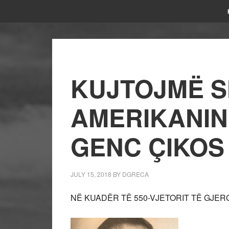
KUJTOJMË S
AMERIKANIN
GENC ÇIKOS
JULY 15, 2018
BY
DGRECA
NË KUADËR TË 550-VJETORIT TË GJER