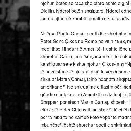
njohun botës se raca shqiptare ashtë e gjallë
Diellin. Nderoi botën shqiptare. Nderoi edh
tue mbajtun në kambë moralin e shqiptarëve
Ndërsa Martin Camaj, poeti dhe shkrimtari n
Peter Genc Çikos në Romë në vitin 1968, me r
megjithse i lindur në Amerikë, i kishte lënë 
shprehet Camaj, me “korçarçen e tij të buk
ka shkruar se e kishte njohur Çikos-in si “Nj
të nevojshme të një shqiptari të vendosun e
shkruar Martin Camaj, ishte ndër ata shqiptar
amerikane.” Ne shkruajmë e flasim për merita
qëndre shqiptare në Amerikë e cila luajti një
Shqiptar, por shton Martin Camaj, shpesh 
etërve të Peter Chicos-it me shokë, të cilët
për ta mbajtë në kambë këtë vepër të madhe
mburrëse”, është shprehur poeti e shkrimtar