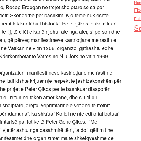
Nen
së, Recep Erdogan në trojet shqiptare se sa për
Flo
riotit-Skenderbe për bashkim. Kjo temë nuk është
Els
ehemi tek kontributi historik i Peter Çikos, duke cituar
So
 tij, të cilët e kanë njohur atë nga afër, si person dhe
an, që përveç manifestimeve kastriotjane me rastin e
e në Vatikan në vitin 1968, organizoi gjithashtu edhe
n Ndërkombëtar të Vatrës në Nju Jork në vitin 1969.
ganizator i manifestimeve kastriotjane me rastin e
 në Itali kishte krijuar një respekt të jashtzakonshëm për
he prirjet e Peter Çikos për të bashkuar diasporën
 i rritun në tokën amerikane, dhe si i tillë i
hqiptare, drejtoi veprimtarinë e vet dhe të rrethit
përndamuna”, ka shkruar Koliqi në një editorial botuar
imtarisë patriotike të Peter Genc Çikos. “Me
vjetër ashtu nga dasahmirë të ri, ia doli qëllimit në
anifestimet dhe organizimet ma të shkëlqyeshme që