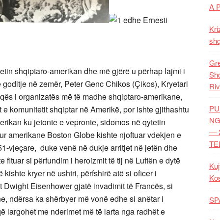
A 
Kri
shq
Gre
nitetin shqiptaro-amerikan dhe më gjërë u përhap lajmi i
Shq
jë goditje në zemër, Peter Genc Chikos (Çikos), Kryetari
Riv
eqës i organizatës më të madhe shqiptaro-amerikane,
PU
t e komunitetit shqiptar në Amerikë, por ishte gjithashtu
NG
erikan ku jetonte e vepronte, sidomos në qytetin
— 
hur amerikane Boston Globe kishte njoftuar vdekjen e
TE
-vjeçare, duke venë në dukje arritjet në jetën dhe
e fituar si përfundim i heroizmit të tij në Luftën e dytë
Kuj
shte kryer në ushtri, përfshirë atë si oficer i
Ko
it Dwight Eisenhower gjatë invadimit të Francës, si
ane, ndërsa ka shërbyer më vonë edhe si anëtar i
SP
 që largohet me nderimet më të larta nga radhët e