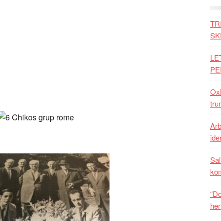
TR
SK
LE
PE
Oxh
tru
Arb
iden
Sal
ko
“Do
her