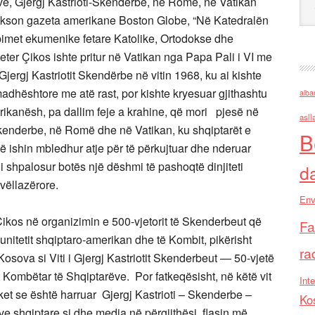
ëve, Gjergj Kastrioti-Skenderbe, në Romë, në Vatikan
thekson gazeta amerikane Boston Globe, “Në Katedralën
bimet ekumenike fetare Katolike, Ortodokse dhe
er Çikos ishte pritur në Vatikan nga Papa Pali i VI me
Gjergj Kastriotit Skendërbe në vitin 1968, ku ai kishte
dhështore me atë rast, por kishte kryesuar gjithashtu
alba
rikanësh, pa dallim feje a krahine, që mori pjesë në
asll
 Skenderbe, në Romë dhe në Vatikan, ku shqiptarët e
B
ishin mbledhur atje për të përkujtuar dhe nderuar
’i shpalosur botës një dëshmi të pashoqtë dinjiteti
d
ëllazërore.
Env
Çikos në organizimin e 500-vjetorit të Skenderbeut që
Fa
unitetit shqiptaro-amerikan dhe të Kombit, pikërisht
ra
Kosova si Viti i Gjergj Kastriotit Skenderbeut — 50-vjetë
 Kombëtar të Shqiptarëve. Por fatkeqësisht, në këtë vit
Inte
et se është harruar Gjergj Kastrioti – Skenderbe –
Ko
eve shqiptare si dhe media në përgjithësi, flasin më