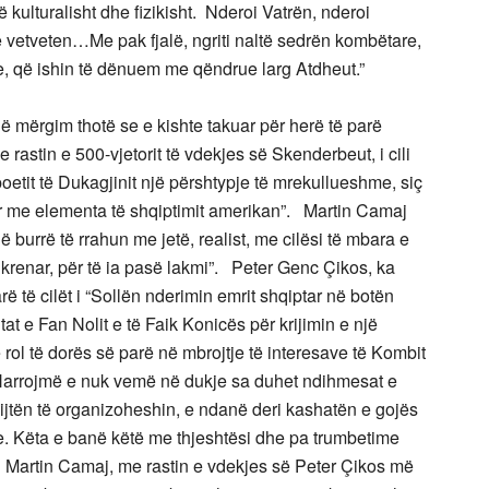
 kulturalisht dhe fizikisht. Nderoi Vatrën, nderoi
e vetveten…Me pak fjalë, ngriti naltë sedrën kombëtare,
, që ishin të dënuem me qëndrue larg Atdheut.”
ë mërgim thotë se e kishte takuar për herë të parë
astin e 500-vjetorit të vdekjes së Skenderbeut, i cili
poetit të Dukagjinit një përshtypje të mrekullueshme, siç
ur me elementa të shqiptimit amerikan”. Martin Camaj
ë burrë të rrahun me jetë, realist, me cilësi të mbara e
 krenar, për të ia pasë lakmi”. Peter Genc Çikos, ka
ë të cilët i “Sollën nderimin emrit shqiptar në botën
t e Fan Nolit e të Faik Konicës për krijimin e një
 rol të dorës së parë në mbrojtje të interesave të Kombit
“Harrojmë e nuk vemë në dukje sa duhet ndihmesat e
 dijtën të organizoheshin, e ndanë deri kashatën e gojës
. Këta e banë këtë me thjeshtësi dhe pa trumbetime
i Martin Camaj, me rastin e vdekjes së Peter Çikos më