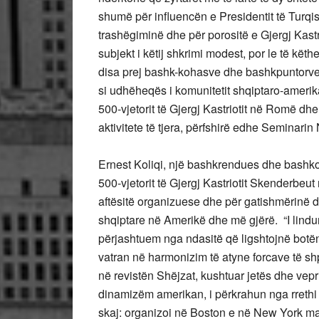
shumë për influencën e Presidentit të Turqi
trashëgiminë dhe për porositë e Gjergj Kast
subjekt i këtij shkrimi modest, por le të këth
disa prej bashk-kohasve dhe bashkpuntorve të
si udhëheqës i komunitetit shqiptaro-amerik
500-vjetorit të Gjergj Kastriotit në Romë dh
aktivitete të tjera, përfshirë edhe Seminari
Ernest Koliqi, një bashkrendues dhe bashkor
500-vjetorit të Gjergj Kastriotit Skenderbeut
aftësitë organizuese dhe për gatishmërinë d
shqiptare në Amerikë dhe më gjërë. “I lindun e
përjashtuem nga ndasitë që ligshtojnë botën s
vatran në harmonizim të atyne forcave të sh
në revistën Shëjzat, kushtuar jetës dhe vepr
dinamizëm amerikan, i përkrahun nga rrethi i 
skaj: organizoi në Boston e në New York m