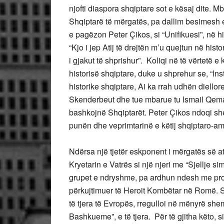
njofti diaspora shqiptare sot e kësaj dite. M
Shqiptarë të mërgatës, pa dallim besimesh e
e pagëzon Peter Çikos, si “Unifikuesi”, në h
“Kjo i jep Atij të drejtën m’u quejtun në his
i gjakut të shprishur”. Koliqi në të vërtetë
historisë shqiptare, duke u shprehur se, “Inst
historike shqiptare, Ai ka rrah udhën diellor
Skenderbeut dhe tue mbarue tu Ismail Qemal
bashkojnë Shqiptarët. Peter Çikos ndoqi shem
punën dhe veprimtarinë e këtij shqiptaro-ame
Ndërsa një tjetër eskponent i mërgatës së at
Kryetarin e Vatrës si një njeri me “Sjellje si
grupet e ndryshme, pa ardhun ndesh me prog
përkujtimuer të Heroit Kombëtar në Romë. Sh
të tjera të Evropës, rregulloi në mënyrë she
Bashkueme”, e të tjera. Për të gjitha këto, sip