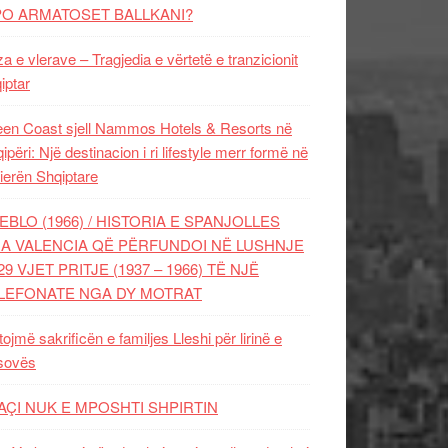
PO ARMATOSET BALLKANI?
za e vlerave – Tragjedia e vërtetë e tranzicionit
iptar
en Coast sjell Nammos Hotels & Resorts në
ipëri: Një destinacion i ri lifestyle merr formë në
ierën Shqiptare
EBLO (1966) / HISTORIA E SPANJOLLES
A VALENCIA QË PËRFUNDOI NË LUSHNJE
29 VJET PRITJE (1937 – 1966) TË NJË
LEFONATE NGA DY MOTRAT
tojmë sakrificën e familjes Lleshi për lirinë e
sovës
AÇI NUK E MPOSHTI SHPIRTIN