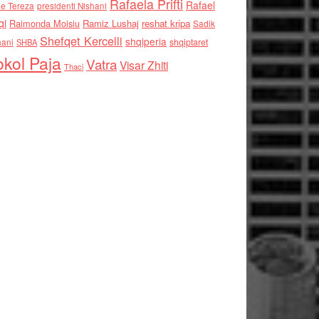
Rafaela Prifti
Rafael
e Tereza
presidenti Nishani
qi
Raimonda Moisiu
Ramiz Lushaj
reshat kripa
Sadik
Shefqet Kercelli
shqiperia
hani
shqiptaret
SHBA
kol Paja
Vatra
Visar Zhiti
Thaci