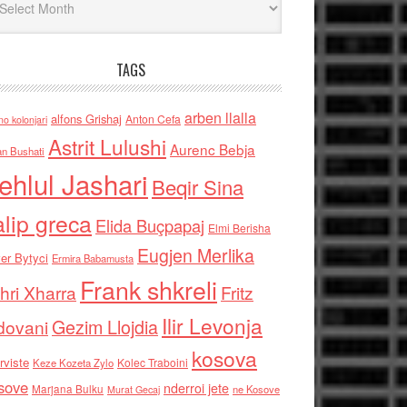
TAGS
arben llalla
alfons Grishaj
Anton Cefa
no kolonjari
Astrit Lulushi
Aurenc Bebja
an Bushati
ehlul Jashari
Beqir Sina
alip greca
Elida Buçpapaj
Elmi Berisha
Eugjen Merlika
er Bytyci
Ermira Babamusta
Frank shkreli
hri Xharra
Fritz
Ilir Levonja
Gezim Llojdia
dovani
kosova
rviste
Kolec Traboini
Keze Kozeta Zylo
sove
nderroi jete
Marjana Bulku
ne Kosove
Murat Gecaj