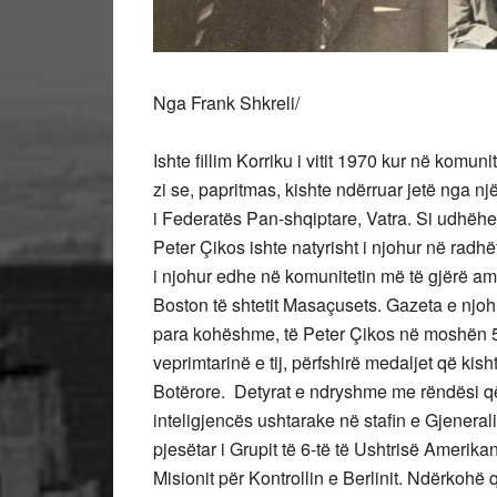
Nga Frank Shkreli/
Ishte fillim Korriku i vitit 1970 kur në komu
zi se, papritmas, kishte ndërruar jetë nga n
i Federatës Pan-shqiptare, Vatra. Si udhëh
Peter Çikos ishte natyrisht i njohur në radhë
i njohur edhe në komunitetin më të gjërë am
Boston të shtetit Masaçusets. Gazeta e njo
para kohëshme, të Peter Çikos në moshën 51
veprimtarinë e tij, përfshirë medaljet që kisht
Botërore. Detyrat e ndryshme me rëndësi që ki
inteligjencës ushtarake në stafin e Gjeneral
pjesëtar i Grupit të 6-të të Ushtrisë Amerik
Misionit për Kontrollin e Berlinit. Ndërkohë