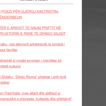
I POEZI PËR GJERGJ KASTRIOTIN-
ËNDERBEUN
TËR E ARKIVIT TE NAUM PRIFTIT NË
RVJETORIN E PARE TE DRAGO SILIQIT
aku, nga elementi arkitektonik te simboli i
ngut familjar
ëreshët si model evropian i mbrojtjes së
titetit kulturor
i Shijaku, “Diego Rivera” shqiptar i artit tonë
mbëtar
m Fred Kalaj, mes altarit dhe atdheut si
meneutikë e shpresës, kujtesës dhe shërbimit”