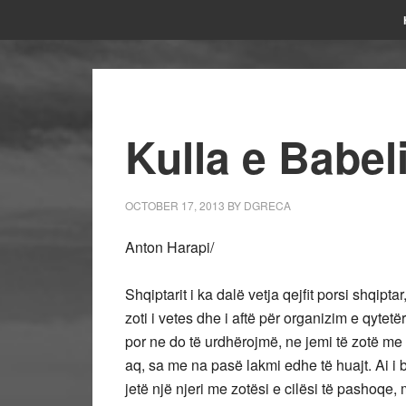
Kulla e Babeli
OCTOBER 17, 2013
BY
DGRECA
Anton Harapi/
Shqiptarit i ka dalë vetja qejfit porsi shqipt
zoti i vetes dhe i aftë për organizim e qytet
por ne do të urdhërojmë, ne jemi të zotë me
aq, sa me na pasë lakmi edhe të huajt. Ai i bin
jetë një njeri me zotësi e cilësi të pashoqe, 