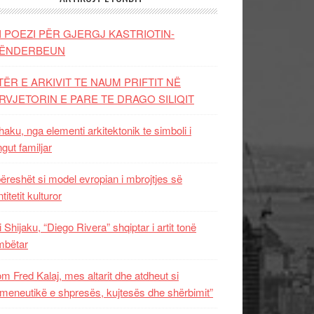
I POEZI PËR GJERGJ KASTRIOTIN-
ËNDERBEUN
TËR E ARKIVIT TE NAUM PRIFTIT NË
RVJETORIN E PARE TE DRAGO SILIQIT
aku, nga elementi arkitektonik te simboli i
ngut familjar
ëreshët si model evropian i mbrojtjes së
titetit kulturor
i Shijaku, “Diego Rivera” shqiptar i artit tonë
mbëtar
m Fred Kalaj, mes altarit dhe atdheut si
meneutikë e shpresës, kujtesës dhe shërbimit”