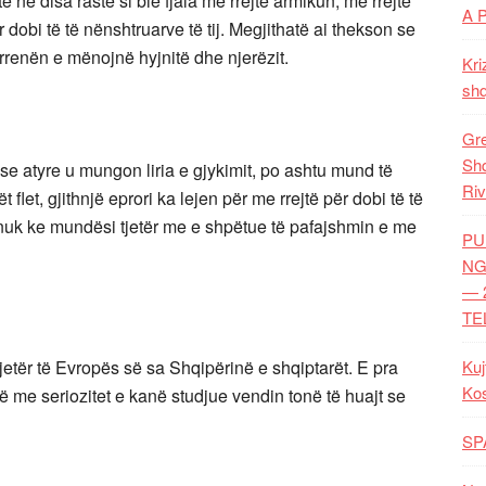
ë në disa raste si bie fjala me rrejtë armikun, me rrejtë
A 
 dobi të të nënshtruarve të tij. Megjithatë ai thekson se
 rrenën e mënojnë hyjnitë dhe njerëzit.
Kri
shq
Gre
Shq
pse atyre u mungon liria e gjykimit, po ashtu mund të
Riv
ët flet, gjithnjë eprori ka lejen për me rrejtë për dobi të të
 nuk ke mundësi tjetër me e shpëtue të pafajshmin e me
PU
NG
— 
TE
jetër të Evropës së sa Shqipërinë e shqiptarët. E pra
Kuj
Ko
ë me seriozitet e kanë studjue vendin tonë të huajt se
SP