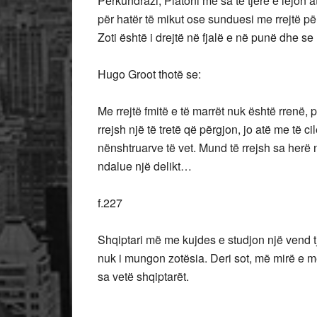
Përkundrazi, Platoni me sa të tjerë e lejon at
për hatër të mikut ose sunduesi me rrejtë për
Zoti është i drejtë në fjalë e në punë dhe se
Hugo Groot thotë se:
Me rrejtë fmitë e të marrët nuk është rrenë, 
rrejsh një të tretë që përgjon, jo atë me të cil
nënshtruarve të vet. Mund të rrejsh sa herë
ndalue një delikt…
f.227
Shqiptari më me kujdes e studjon një vend t
nuk i mungon zotësia. Deri sot, më mirë e m
sa vetë shqiptarët.