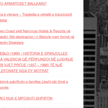
PO ARMATOSET BALLKANI?
za e vlerave – Tragjedia e vërtetë e tranzicionit
iptar
en Coast sjell Nammos Hotels & Resorts në
ipëri: Një destinacion i ri lifestyle merr formë në
ierën Shqiptare
EBLO (1966) / HISTORIA E SPANJOLLES
A VALENCIA QË PËRFUNDOI NË LUSHNJE
29 VJET PRITJE (1937 – 1966) TË NJË
LEFONATE NGA DY MOTRAT
tojmë sakrificën e familjes Lleshi për lirinë e
sovës
AÇI NUK E MPOSHTI SHPIRTIN