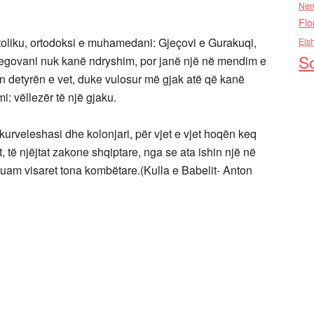
Nen
Flo
atoliku, ortodoksi e muhamedani: Gjeçovi e Gurakuqi,
Els
So
Negovani nuk kanë ndryshim, por janë një në mendim e
n detyrën e vet, duke vulosur më gjak atë që kanë
i: vëllezër të një gjaku.
, kurveleshasi dhe kolonjari, për vjet e vjet hoqën keq
irt, të njëjtat zakone shqiptare, nga se ata ishin një në
hëguam visaret tona kombëtare.(Kulla e Babelit- Anton