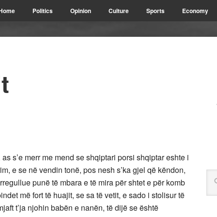
Home
Politics
Opinion
Culture
Sports
Economy
t
ar, as s’e merr me mend se shqiptari porsi shqiptar eshte i
ërim, e se në vendin tonë, pos nesh s’ka gjel që këndon,
 rregullue punë të mbara e të mira për shtet e për komb
det më fort të huajit, se sa të vetit, e sado i stolisur të
mjaft t’ja njohin babën e nanën, të dijë se është