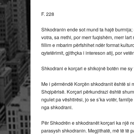
F. 228
Shkodranin ende sot mund ta hajë burrnija; e
votra, sa rrethi, por merr fuqishëm, merr lart
fillim e mbarim përfshihet ndër format kult
qytetërimit, gjithçka i intereson atij, por vetë
Shkodrani e korçari e shikojnë botën me sy
Me i përmëndë Korçën shkodranit është si m
Shqipërisë. Korçari përkundrazi është shumë 
ngulet pa vështirësi, jo se s’ka votër, familje
nga shkodrani.
Për Shkodrën e shkodranët korçari ka një nd
parasysh shkodranin. Megjithatë, më të të pa