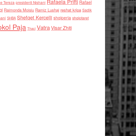
Rafaela Prifti
Rafael
e Tereza
presidenti Nishani
qi
Raimonda Moisiu
Ramiz Lushaj
reshat kripa
Sadik
Shefqet Kercelli
shqiperia
hani
shqiptaret
SHBA
kol Paja
Vatra
Visar Zhiti
Thaci