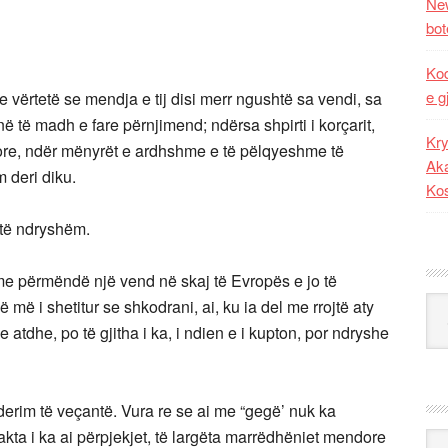
New
bot
Kod
e g
 vërtetë se mendja e tij disi merr ngushtë sa vendi, sa
 në të madh e fare përnjimend; ndërsa shpirti i korçarit,
Kry
urore, ndër mënyrët e ardhshme e të pëlqyeshme të
Aka
m deri diku.
Ko
 të ndryshëm.
e përmëndë një vend në skaj të Evropës e jo të
Kat
më i shetitur se shkodrani, ai, ku ia del me rrojtë aty
 e atdhe, po të gjitha i ka, i ndien e i kupton, por ndryshe
erim të veçantë. Vura re se ai me “gegë’ nuk ka
kta i ka ai përpjekjet, të largëta marrëdhëniet mendore
Ark