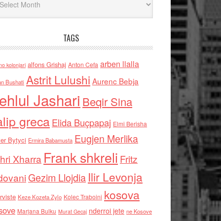
TAGS
arben llalla
alfons Grishaj
Anton Cefa
no kolonjari
Astrit Lulushi
Aurenc Bebja
an Bushati
ehlul Jashari
Beqir Sina
alip greca
Elida Buçpapaj
Elmi Berisha
Eugjen Merlika
er Bytyci
Ermira Babamusta
Frank shkreli
hri Xharra
Fritz
Ilir Levonja
Gezim Llojdia
dovani
kosova
rviste
Kolec Traboini
Keze Kozeta Zylo
sove
nderroi jete
Marjana Bulku
ne Kosove
Murat Gecaj