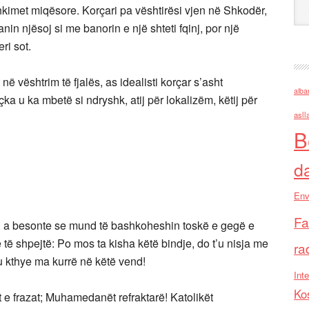
ashkimet miqësore. Korçari pa vështirësi vjen në Shkodër,
in njësoj si me banorin e një shteti fqinj, por një
ri sot.
ë vështrim të fjalës, as idealisti korçar s’asht
alba
içka u ka mbetë si ndryshk, atij për lokalizëm, këtij për
asll
B
d
Env
Fa
in, a besonte se mund të bashkoheshin toskë e gegë e
të shpejtë: Po mos ta kisha këtë bindje, do t’u nisja me
ra
u kthye ma kurrë në këtë vend!
Inte
Ko
t e frazat; Muhamedanët refraktarë! Katolikët