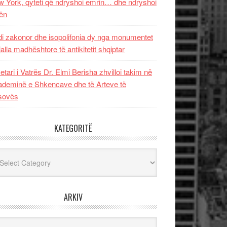
 York, qyteti që ndryshoi emrin… dhe ndryshoi
ën
i zakonor dhe isopolifonia dy nga monumentet
jalla madhështore të antikitetit shqiptar
etari i Vatrës Dr. Elmi Berisha zhvilloi takim në
deminë e Shkencave dhe të Arteve të
sovës
KATEGORITË
egoritë
ARKIV
iv