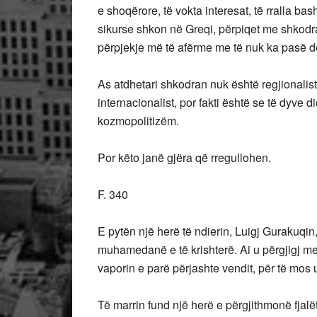
e shoqërore, të vokta interesat, të rralla b
sikurse shkon në Greqi, përpiqet me shkodran
përpjekje më të afërme me të nuk ka pasë de
As atdhetari shkodran nuk është regjionalist n
internacionalist, por fakti është se të dyve d
kozmopolitizëm.
Por këto janë gjëra që rregullohen.
F. 340
E pytën një herë të ndierin, Luigj Gurakuq
muhamedanë e të krishterë. Ai u përgjigj me 
vaporin e parë përjashte vendit, për të mos 
Të marrin fund një herë e përgjithmonë fjalë