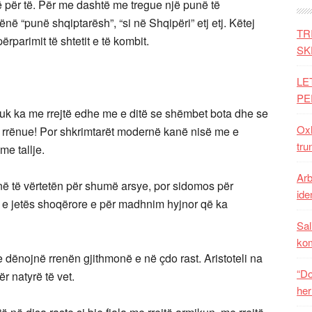
ë për të. Për me dashtë me tregue një punë të
në “punë shqiptarësh”, “si në Shqipëri” etj etj. Këtej
TR
ërparimit të shtetit e të kombit.
SK
LE
PE
 nuk ka me rrejtë edhe me e ditë se shëmbet bota dhe se
Oxh
u rrënue! Por shkrimtarët modernë kanë nisë me e
tru
e tallje.
Arb
onë të vërtetën për shumë arsye, por sidomos për
iden
ën e jetës shoqërore e për madhnim hyjnor që ka
Sal
ko
dënojnë rrenën gjithmonë e në çdo rast. Aristoteli na
“Do
r natyrë të vet.
her