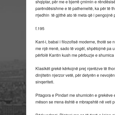
shqiptar, për me e bjerrë çmimin e rëndësis
parëndësishme e të pathemeltë, ka për të thë
rrjedhin të gjithë ato të meta që i pengojnë p
f.195
Kant-i, babai i filozofisë moderne, thotë se
me një rrenë, sado të vogël, shpëtojmë pa 
përfolë Kantin kush me përbuzje e shumica m
Klasikët grekë kërkojnë prej njerëzve të th
dinjitetin njerzor vetë, për detyrën e nevoj
sinqeriteti.
Pitagora e Pindari me shumicën e grekëve e 
mëson se rrena është e mbrapshtë në veti pë