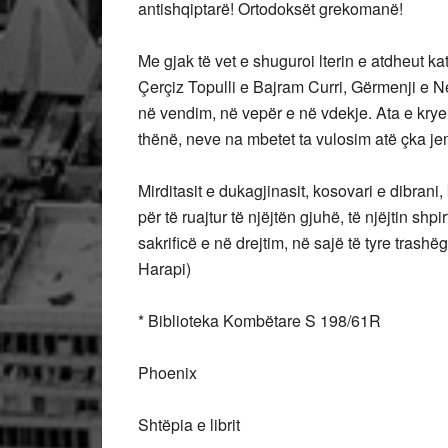
antishqiptarë! Ortodoksët grekomanë!
Me gjak të vet e shuguroi lterin e atdheut k
Çerçiz Topulli e Bajram Curri, Gërmenji e 
në vendim, në vepër e në vdekje. Ata e krye
thënë, neve na mbetet ta vulosim atë çka jem
Mirditasit e dukagjinasit, kosovari e dibrani
për të ruajtur të njëjtën gjuhë, të njëjtin shp
sakrificë e në drejtim, në sajë të tyre tras
Harapi)
* Biblioteka Kombëtare S 198/61R
Phoenix
Shtëpia e librit