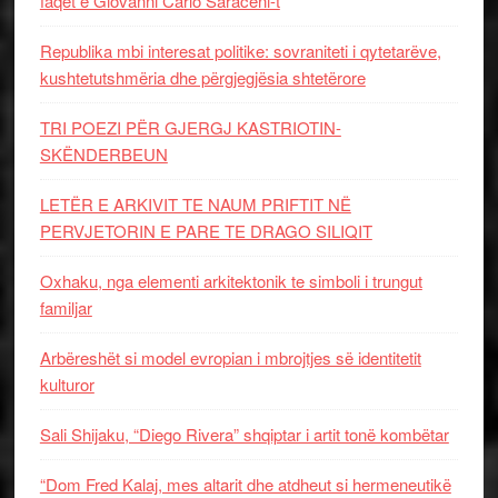
faqet e Giovanni Carlo Saraceni-t
Republika mbi interesat politike: sovraniteti i qytetarëve,
kushtetutshmëria dhe përgjegjësia shtetërore
TRI POEZI PËR GJERGJ KASTRIOTIN-
SKËNDERBEUN
LETËR E ARKIVIT TE NAUM PRIFTIT NË
PERVJETORIN E PARE TE DRAGO SILIQIT
Oxhaku, nga elementi arkitektonik te simboli i trungut
familjar
Arbëreshët si model evropian i mbrojtjes së identitetit
kulturor
Sali Shijaku, “Diego Rivera” shqiptar i artit tonë kombëtar
“Dom Fred Kalaj, mes altarit dhe atdheut si hermeneutikë