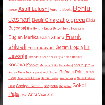
Behlul
Astrit Lulushi
Aurenc Bebja
Bushati
Jashari
dalip greca
Beqir Sina
Elida
Buçpapaj
Enver Bytyci
Elmi Berisha
Ermira Babamusta
Frank
Eugjen Merlika
Fahri Xharra
shkreli
Ilir
Gezim Llojdia
Fritz radovani
Levonja
Interviste
Kolec Traboini
Keze Kozeta Zylo
kosova
Kosove
nderroi jete
Marjana Bulku
ne
Murat Gecaj
Rafaela Prifti
Rafael
Nene Tereza
Kosove
presidenti Nishani
Floqi
Raimonda Moisiu
Ramiz Lushaj
reshat kripa
Sadik Elshani
Sokol
Shefqet Kercelli
shqiperia
shqiptaret
SHBA
Paja
Vatra
Visar Zhiti
Thaci