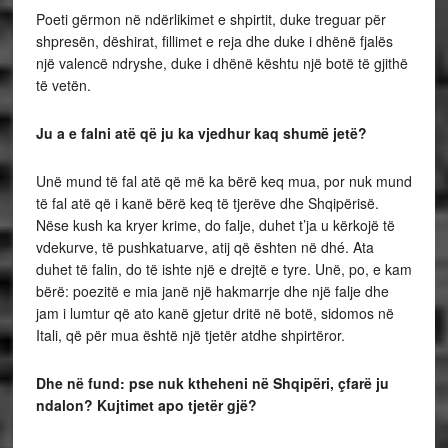
Poeti gërmon në ndërlikimet e shpirtit, duke treguar për
shpresën, dëshirat, fillimet e reja dhe duke i dhënë fjalës
një valencë ndryshe, duke i dhënë kështu një botë të gjithë
të vetën.
Ju a e falni atë që ju ka vjedhur kaq shumë jetë?
Unë mund të fal atë që më ka bërë keq mua, por nuk mund
të fal atë që i kanë bërë keq të tjerëve dhe Shqipërisë.
Nëse kush ka kryer krime, do falje, duhet t’ja u kërkojë të
vdekurve, të pushkatuarve, atij që ështen në dhé. Ata
duhet të falin, do të ishte një e drejtë e tyre. Unë, po, e kam
bërë: poezitë e mia janë një hakmarrje dhe një falje dhe
jam i lumtur që ato kanë gjetur dritë në botë, sidomos në
Itali, që për mua është një tjetër atdhe shpirtëror.
Dhe në fund: pse nuk ktheheni në Shqipëri, çfarë ju
ndalon? Kujtimet apo tjetër gjë?