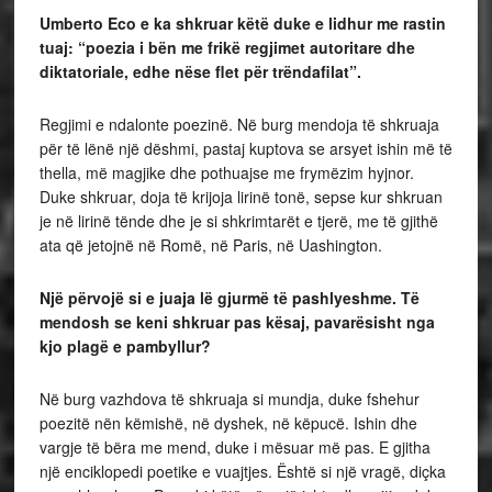
Umberto Eco e ka shkruar këtë duke e lidhur me rastin
tuaj: “poezia i bën me frikë regjimet autoritare dhe
diktatoriale, edhe nëse flet për trëndafilat”.
Regjimi e ndalonte poezinë. Në burg mendoja të shkruaja
për të lënë një dëshmi, pastaj kuptova se arsyet ishin më të
thella, më magjike dhe pothuajse me frymëzim hyjnor.
Duke shkruar, doja të krijoja lirinë tonë, sepse kur shkruan
je në lirinë tënde dhe je si shkrimtarët e tjerë, me të gjithë
ata që jetojnë në Romë, në Paris, në Uashington.
Një përvojë si e juaja lë gjurmë të pashlyeshme. Të
mendosh se keni shkruar pas kësaj, pavarësisht nga
kjo plagë e pambyllur?
Në burg vazhdova të shkruaja si mundja, duke fshehur
poezitë nën këmishë, në dyshek, në këpucë. Ishin dhe
vargje të bëra me mend, duke i mësuar më pas. E gjitha
një enciklopedi poetike e vuajtjes. Është si një vragë, diçka