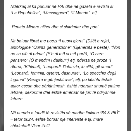
Ndërkaq ai ka punuar në RAI dhe në gazeta e revista si
“La Repubblica”, “Messaggero”, “Il Mondo”, etj,
Renato Minore njihet dhe si shkrimtar dhe poet.
Ka botuar librat me poezi “I nuovi giorni” (Ditët e reja),
antologjinë “Quinta generazione” (Gjenerata e pestë), “Non
ne so piú di prima” (S’e di më si më parë), “O caro
pensiero” (O mendim i dashur”) etj, ndërsa në prozë “I
ritorni, (Kthimet), “Leopardi: l’infanzia, le cittá, gli amori”
(Leopardi, fëminia, qytetet, dashuritë”, “Lo specchio degli
inganni” (Pasqyra e gënjeshtrave”, etj, po kështu është
autor esesh dhe përkthimesh, është nderuar shumë çmime
letrare, dekorime dhe është emëruar në juri të ndryshme
letrare.
Në numrin e fundit të revistës së madhe italiane “50 & PIÚ”
– tetor 2024, është botuar një intervistë e tij, marë
shkrimtarit Visar Zhiti.