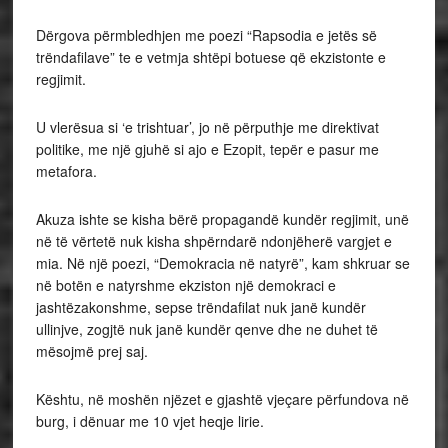
Dërgova përmbledhjen me poezi “Rapsodia e jetës së
trëndafilave” te e vetmja shtëpi botuese që ekzistonte e
regjimit.
U vlerësua si ‘e trishtuar’, jo në përputhje me direktivat
politike, me një gjuhë si ajo e Ezopit, tepër e pasur me
metafora.
Akuza ishte se kisha bërë propagandë kundër regjimit, unë
në të vërtetë nuk kisha shpërndarë ndonjëherë vargjet e
mia. Në një poezi, “Demokracia në natyrë”, kam shkruar se
në botën e natyrshme ekziston një demokraci e
jashtëzakonshme, sepse trëndafilat nuk janë kundër
ullinjve, zogjtë nuk janë kundër qenve dhe ne duhet të
mësojmë prej saj.
Kështu, në moshën njëzet e gjashtë vjeçare përfundova në
burg, i dënuar me 10 vjet heqje lirie.