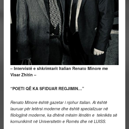
– Intervistë e shkrimtarit Italian Renato Minore me
Visar Zhitin –
“POETI QË KA SFIDUAR REGJIMIN…”
Renato Minore është gazetar i njohur italian. Ai është
lauruar për letërsi moderne dhe është specializuar në
filologjinë moderne, ka dhënë mësim lëndën e teknikës së
komunikimit në Universitetin e Romës dhe në LUISS.