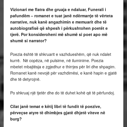
Vizionari me flatra dhe gruaja e ndaluar, Funerali i
pafundëm – romanet e tuat janë ndërmarrje të vërteta
narrative, nuk kanë angazhimin e memuarit dhe të
autobiografisë që shpesh i përkushtohen poetët e
tjerë. Por konsideroheni më shumë si poet apo më
shumë si narrator?
Poezia është të shkruarit e vazhdueshëm, që nuk ndalet
kurrë. Në copëza, në pulsime, në iluminime. Poezia
mbetet mbajtësja e zgjedhur e thirrjes për liri dhe shpagim.
Romanet kanë nevojë për vazhdimësi, e kanë hapin e gjatë
dhe të detyrojnë.
Po shkruaj një tjetër dhe do të duhet kohë që të përfundoj.
Cilat janë temat e këtij libri të fundit të poezive,
përveçse atyre të dhimbjes gjatë dhjetë viteve në
burg?