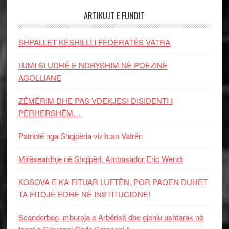
ARTIKUJT E FUNDIT
SHPALLET KËSHILLI I FEDERATËS VATRA
LUMI SI UDHË E NDRYSHIM NË POEZINË
AGOLLIANE
ZËMËRIM DHE PAS VDEKJES! DISIDENTI I
PËRHERSHËM…
Patriotë nga Shqipëria vizituan Vatrën
Mirëseardhje në Shqipëri, Ambasador Eric Wendt
KOSOVA E KA FITUAR LUFTËN, POR PAQEN DUHET
TA FITOJË EDHE NË INSTITUCIONE!
Scanderbeg, mburoja e Arbërisë dhe gjeniu ushtarak në