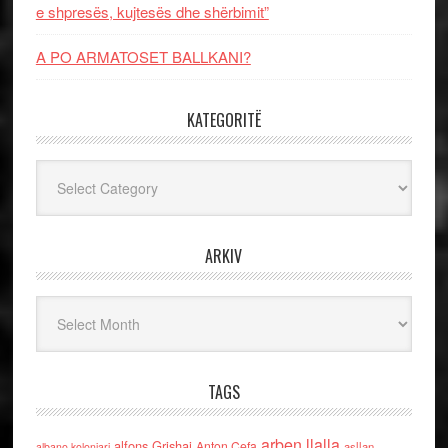
e shpresës, kujtesës dhe shërbimit”
A PO ARMATOSET BALLKANI?
KATEGORITË
Kategoritë
ARKIV
Arkiv
TAGS
arben llalla
alfons Grishaj
Anton Cefa
asllan
albano kolonjari