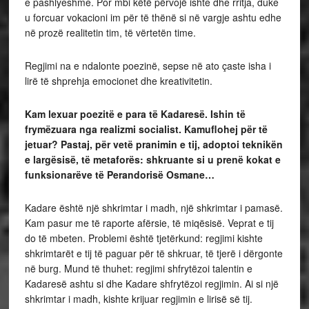
e pashlyeshme. Por mbi këtë përvojë ishte dhe rritja, duke
u forcuar vokacioni im për të thënë si në vargje ashtu edhe
në prozë realitetin tim, të vërtetën time.
Regjimi na e ndalonte poezinë, sepse në ato çaste isha i
lirë të shprehja emocionet dhe kreativitetin.
Kam lexuar poezitë e para të Kadaresë. Ishin të
frymëzuara nga realizmi socialist. Kamuflohej për të
jetuar? Pastaj, për vetë pranimin e tij, adoptoi teknikën
e largësisë, të metaforës: shkruante si u prenë kokat e
funksionarëve të Perandorisë Osmane…
Kadare është një shkrimtar i madh, një shkrimtar i pamasë.
Kam pasur me të raporte afërsie, të miqësisë. Veprat e tij
do të mbeten. Problemi është tjetërkund: regjimi kishte
shkrimtarët e tij të paguar për të shkruar, të tjerë i dërgonte
në burg. Mund të thuhet: regjimi shfrytëzoi talentin e
Kadaresë ashtu si dhe Kadare shfrytëzoi regjimin. Ai si një
shkrimtar i madh, kishte krijuar regjimin e lirisë së tij.