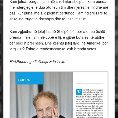
Kam jetuar burgun, jam një shkrimtar shqiptar, kam punuar
me ndergjegje, e dua atdheun tim dhe njerëzit e mi dhe më
pas, kur puna ime si diplomat përfundoi, jam ndjerë i lirë të
shkoj në rrugët e dhimbjes dhe të trishtimit tim.
Kam zgjedhur të jetoj jashtë Shqipërisë, por atdheu është
brenda meje, jam një copë e tij, e gjithë bota është atdhe
për secilin prej nesh. Dhe kështu jetoj larg, në Amerikë, por
larg kujt? Është e rëndësishme të jesh brenda vetes.
Përkthehu nga italishtja Eda Zhiti.