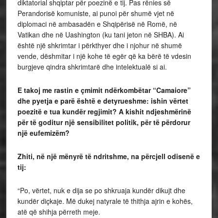
diktatorial shqiptar për poezinë e tij. Pas rënies së
Perandorisë komuniste, ai punoi për shumë vjet në
diplomaci në ambasadën e Shqipërisë në Romë, në
Vatikan dhe në Uashington (ku tani jeton në SHBA). Ai
është një shkrimtar i përkthyer dhe i njohur në shumë
vende, dëshmitar i një kohe të egër që ka bërë të vdesin
burgjeve qindra shkrimtarë dhe intelektualë si ai.
E takoj me rastin e çmimit ndërkombëtar “Camaiore”
dhe pyetja e parë është e detyrueshme: ishin vërtet
poezitë e tua kundër regjimit? A kishit ndjeshmërinë
për të goditur një sensibilitet politik, për të përdorur
një eufemizëm?
Zhiti, në një mënyrë të ndritshme, na përcjell odisenë e
tij:
“Po, vërtet, nuk e dija se po shkruaja kundër dikujt dhe
kundër diçkaje. Më dukej natyrale të thithja ajrin e kohës,
atë që shihja përreth meje.