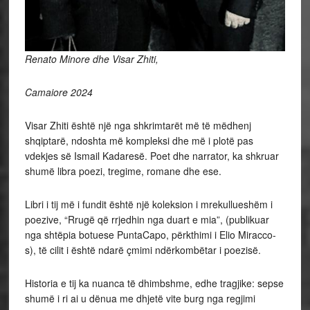
Renato Minore dhe Visar Zhiti,
Camaiore 2024
Visar Zhiti është një nga shkrimtarët më të mëdhenj
shqiptarë, ndoshta më kompleksi dhe më i plotë pas
vdekjes së Ismail Kadaresë. Poet dhe narrator, ka shkruar
shumë libra poezi, tregime, romane dhe ese.
Libri i tij më i fundit është një koleksion i mrekullueshëm i
poezive, “Rrugë që rrjedhin nga duart e mia”, (publikuar
nga shtëpia botuese PuntaCapo, përkthimi i Elio Miracco-
s), të cilit i është ndarë çmimi ndërkombëtar i poezisë.
Historia e tij ka nuanca të dhimbshme, edhe tragjike: sepse
shumë i ri ai u dënua me dhjetë vite burg nga regjimi