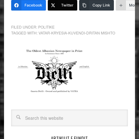
Facebook
Twitter
Copy Link
More
FILED UNDER:
POLITIKE
TAGGED WITH:
VATAR-KRYESIA-KUVENDI-DRITAN MISHTO
ARTIKUJT E FUNDIT