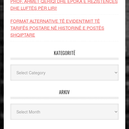
PROF. AHMET QERIQI DHE EPOKA E REZISTENCЁS
DHE LUFTЁS PЁR LIRI!
FORMAT ALTERNATIVE TË EVIDENTIMIT TË
TARIFËS POSTARE NË HISTORINË E POSTËS
SHQIPTARE
KATEGORITË
Kategoritë
ARKIV
Arkiv