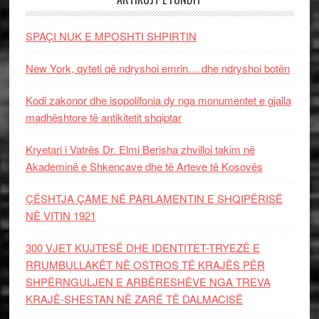
SPAÇI NUK E MPOSHTI SHPIRTIN
New York, qyteti që ndryshoi emrin… dhe ndryshoi botën
Kodi zakonor dhe isopolifonia dy nga monumentet e gjalla
madhështore të antikitetit shqiptar
Kryetari i Vatrës Dr. Elmi Berisha zhvilloi takim në
Akademinë e Shkencave dhe të Arteve të Kosovës
ÇËSHTJA ÇAME NË PARLAMENTIN E SHQIPËRISË
NË VITIN 1921
300 VJET KUJTESË DHE IDENTITET-TRYEZË E
RRUMBULLAKËT NË OSTROS TË KRAJËS PËR
SHPËRNGULJEN E ARBËRESHËVE NGA TREVA
KRAJË-SHESTAN NË ZARË TË DALMACISË