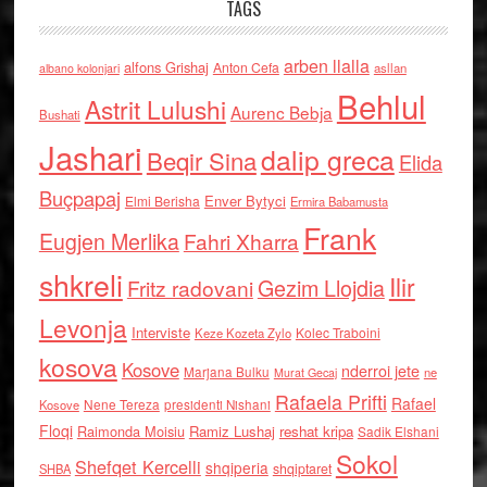
TAGS
arben llalla
alfons Grishaj
Anton Cefa
asllan
albano kolonjari
Behlul
Astrit Lulushi
Aurenc Bebja
Bushati
Jashari
dalip greca
Beqir Sina
Elida
Buçpapaj
Enver Bytyci
Elmi Berisha
Ermira Babamusta
Frank
Eugjen Merlika
Fahri Xharra
shkreli
Ilir
Gezim Llojdia
Fritz radovani
Levonja
Interviste
Kolec Traboini
Keze Kozeta Zylo
kosova
Kosove
nderroi jete
Marjana Bulku
ne
Murat Gecaj
Rafaela Prifti
Rafael
Nene Tereza
Kosove
presidenti Nishani
Floqi
Raimonda Moisiu
Ramiz Lushaj
reshat kripa
Sadik Elshani
Sokol
Shefqet Kercelli
shqiperia
shqiptaret
SHBA