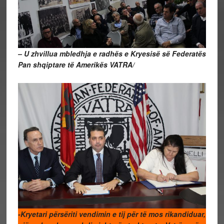
– U zhvillua mbledhja e radhës e Kryesisë së Federatës
Pan shqiptare të Amerikës VATRA/
-Kryetari përsëriti vendimin e tij për të mos rikandiduar,