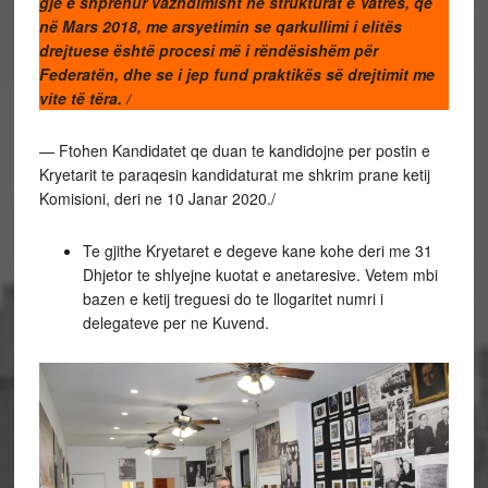
gjë e shprehur vazhdimisht në strukturat e Vatrës, që
në Mars 2018, me arsyetimin se qarkullimi i elitës
drejtuese është procesi më i rëndësishëm për
Federatën, dhe se i jep fund praktikës së drejtimit me
vite të tëra. /
— Ftohen Kandidatet qe duan te kandidojne per postin e
Kryetarit te paraqesin kandidaturat me shkrim prane ketij
Komisioni, deri ne 10 Janar 2020./
Te gjithe Kryetaret e degeve kane kohe deri me 31
Dhjetor te shlyejne kuotat e anetaresive. Vetem mbi
bazen e ketij treguesi do te llogaritet numri i
delegateve per ne Kuvend.