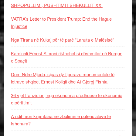
SHPOPULLIMI, PUSHTIMI I SHEKULLIT XXI
VATRA’s Letter to President Trump: End the Hague
Injustice
Nga Tirana në Kukaj për të parë “Lahuta e Malësisë”
Kardinali Ernest Simoni rikthehet si dëshmitar në Burgun
e Spaçit
Dom Ndre Mjeda, sipas dy figurave monumentale të
letrave shqipe, Ernest Koliqit dhe At Gjergj Fishta
36 vjet tranzicion, nga ekonomia prodhuese te ekonomia
e përfitimit
A ndihmon krijimtaria në zbulimin e potencialeve të
fshehura?