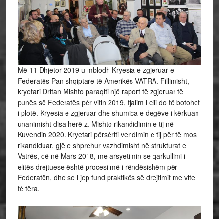
Më 11 Dhjetor 2019 u mblodh Kryesia e zgjeruar e
Federatës Pan shqiptare të Amerikës VATRA. Fillimisht,
kryetari Dritan Mishto paraqiti një raport të zgjeruar të
punës së Federatës për vitin 2019, fjalim i cili do të botohet
i plotë. Kryesia e zgjeruar dhe shumica e degëve i kërkuan
unanimisht disa herë z. Mishto rikandidimin e tij në
Kuvendin 2020. Kryetari përsëriti vendimin e tij për të mos
rikandiduar, gjë e shprehur vazhdimisht në strukturat e
Vatrës, që në Mars 2018, me arsyetimin se qarkullimi i
elitës drejtuese është procesi më i rëndësishëm për
Federatën, dhe se i jep fund praktikës së drejtimit me vite
të tëra.