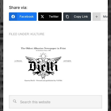
Share via:
Facebook
Twitter
Copy Link
More
FILED UNDER:
KULTURE