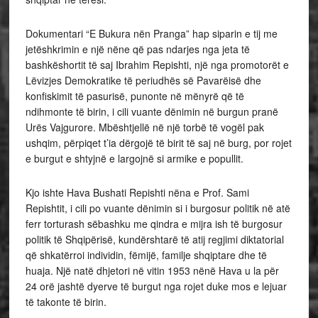
Dokumentari “E Bukura nën Pranga” hap siparin e tij me
jetëshkrimin e një nëne që pas ndarjes nga jeta të
bashkëshortit të saj Ibrahim Repishti, një nga promotorët e
Lëvizjes Demokratike të periudhës së Pavarëisë dhe
konfiskimit të pasurisë, punonte në mënyrë që të
ndihmonte të birin, i cili vuante dënimin në burgun pranë
Urës Vajgurore. Mbështjellë në një torbë të vogël pak
ushqim, përpiqet t’ia dërgojë të birit të saj në burg, por rojet
e burgut e shtyjnë e largojnë si armike e popullit.
Kjo ishte Hava Bushati Repishti nëna e Prof. Sami
Repishtit, i cili po vuante dënimin si i burgosur politik në atë
ferr torturash sëbashku me qindra e mijra ish të burgosur
politik të Shqipërisë, kundërshtarë të atij regjimi diktatorial
që shkatërroi individin, fëmijë, familje shqiptare dhe të
huaja. Një natë dhjetori në vitin 1953 nënë Hava u la për
24 orë jashtë dyerve të burgut nga rojet duke mos e lejuar
të takonte të birin.