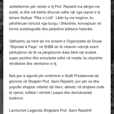
Jetëshkrimin për nënën e tij Prof. Repishti ma dërgoi me
postë, si dhe më kishte dhuruar edhe një nga veprat e tij
letrare titulluar “Pika e Lotit”. Libër ky me tregime, ku
përshkruan torturat nga burgu i Shkodrës, konceptuar në
formë autobiografie dhe përjetime jetësore historike.
Gjithashtu sa herë që me antaret e Organizatës së Gruas
“Shpresë & Paqe” në SHBA do të mbanim ndonjë event
përkujtimor do të na përgëzonte duke bërë një analizë
super pozitive dhe entuziaste edhe në media, ku shprehte
rëndësinë dhe vlerësimin e tij.
Nuk jam e sigurtë për emërtimin e titullit Presidencial që
gëzonte në Shqipëri Prof. Sami Repishti, por për ne dhe
popullin shqiptar mbetet një Hero, aktivist i të drejtave civile
të njeriut, luftëtar i vërtetë i paqes dhe demokracisë
botërore.
Lamtumirë Legjenda Shqiptare Prof. Sami Repishti!