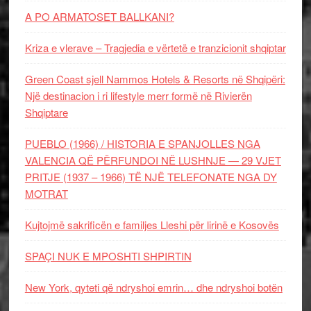
A PO ARMATOSET BALLKANI?
Kriza e vlerave – Tragjedia e vërtetë e tranzicionit shqiptar
Green Coast sjell Nammos Hotels & Resorts në Shqipëri:
Një destinacion i ri lifestyle merr formë në Rivierën
Shqiptare
PUEBLO (1966) / HISTORIA E SPANJOLLES NGA
VALENCIA QË PËRFUNDOI NË LUSHNJE — 29 VJET
PRITJE (1937 – 1966) TË NJË TELEFONATE NGA DY
MOTRAT
Kujtojmë sakrificën e familjes Lleshi për lirinë e Kosovës
SPAÇI NUK E MPOSHTI SHPIRTIN
New York, qyteti që ndryshoi emrin… dhe ndryshoi botën