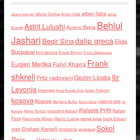
arben llalla
alfons Grishaj
Anton Cefa
asllan
albano kolonjari
Behlul
Astrit Lulushi
Aurenc Bebja
Bushati
Jashari
dalip greca
Beqir Sina
Elida
Buçpapaj
Enver Bytyci
Elmi Berisha
Ermira Babamusta
Frank
Eugjen Merlika
Fahri Xharra
shkreli
Ilir
Gezim Llojdia
Fritz radovani
Levonja
Interviste
Kolec Traboini
Keze Kozeta Zylo
kosova
Kosove
nderroi jete
Marjana Bulku
ne
Murat Gecaj
Rafaela Prifti
Rafael
Nene Tereza
Kosove
presidenti Nishani
Floqi
Raimonda Moisiu
Ramiz Lushaj
reshat kripa
Sadik Elshani
Sokol
Shefqet Kercelli
shqiperia
shqiptaret
SHBA
Paja
Vatra