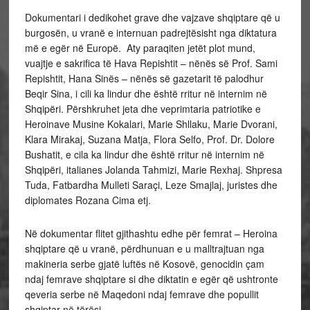
Dokumentari i dedikohet grave dhe vajzave shqiptare që u
burgosën, u vranë e internuan padrejtësisht nga diktatura
më e egër në Europë. Aty paraqiten jetët plot mund,
vuajtje e sakrifica të Hava Repishtit – nënës së Prof. Sami
Repishtit, Hana Sinës – nënës së gazetarit të palodhur
Beqir Sina, i cili ka lindur dhe është rritur në internim në
Shqipëri. Përshkruhet jeta dhe veprimtaria patriotike e
Heroinave Musine Kokalari, Marie Shllaku, Marie Dvorani,
Klara Mirakaj, Suzana Matja, Flora Selfo, Prof. Dr. Dolore
Bushatit, e cila ka lindur dhe është rritur në internim në
Shqipëri, italianes Jolanda Tahmizi, Marie Rexhaj. Shpresa
Tuda, Fatbardha Mulleti Saraçi, Leze Smajlaj, juristes dhe
diplomates Rozana Cima etj.
Në dokumentar flitet gjithashtu edhe për femrat – Heroina
shqiptare që u vranë, përdhunuan e u malltrajtuan nga
makineria serbe gjatë luftës në Kosovë, genocidin çam
ndaj femrave shqiptare si dhe diktatin e egër që ushtronte
qeveria serbe në Maqedoni ndaj femrave dhe popullit
shqiptar në tërësi.