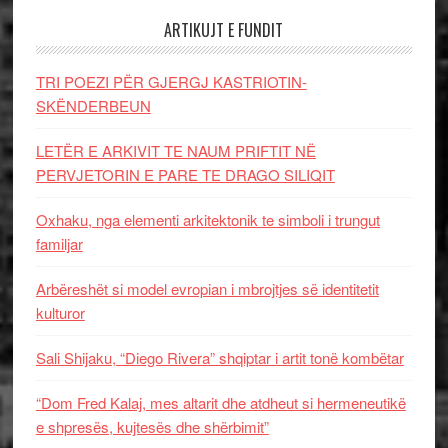
ARTIKUJT E FUNDIT
TRI POEZI PËR GJERGJ KASTRIOTIN-
SKËNDERBEUN
LETËR E ARKIVIT TE NAUM PRIFTIT NË
PERVJETORIN E PARE TE DRAGO SILIQIT
Oxhaku, nga elementi arkitektonik te simboli i trungut
familjar
Arbëreshët si model evropian i mbrojtjes së identitetit
kulturor
Sali Shijaku, “Diego Rivera” shqiptar i artit tonë kombëtar
“Dom Fred Kalaj, mes altarit dhe atdheut si hermeneutikë
e shpresës, kujtesës dhe shërbimit”