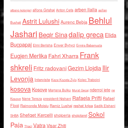
arben llalla
alfons Grishaj
Anton Cefa
asllan
albano kolonjari
Behlul
Astrit Lulushi
Aurenc Bebja
Bushati
Jashari
dalip greca
Beqir Sina
Elida
Buçpapaj
Enver Bytyci
Elmi Berisha
Ermira Babamusta
Frank
Eugjen Merlika
Fahri Xharra
shkreli
Ilir
Gezim Llojdia
Fritz radovani
Levonja
Interviste
Kolec Traboini
Keze Kozeta Zylo
kosova
Kosove
nderroi jete
Marjana Bulku
ne
Murat Gecaj
Rafaela Prifti
Rafael
Nene Tereza
Kosove
presidenti Nishani
Floqi
Raimonda Moisiu
Ramiz Lushaj
reshat kripa
Sadik Elshani
Sokol
Shefqet Kercelli
shqiperia
shqiptaret
SHBA
Paja
Vatra
Visar Zhiti
Thaci