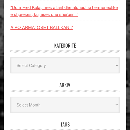
“Dom Fred Kalaj, mes altarit dhe atdheut si hermeneutikë
e shpresës, kujtesës dhe shërbimit”
A PO ARMATOSET BALLKANI?
KATEGORITË
Kategoritë
ARKIV
Arkiv
TAGS