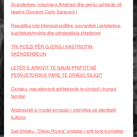
Scanderbeg, mburoja e Arbërisë dhe gjeniu ushtarak në
faqet e Giovanni Carlo Saraceni-t
Republika mbi interesat politike: sovraniteti i qytetarëve,
kushtetutshmëria dhe përgjegjësia shtetërore
TRI POEZI PËR GJERGJ KASTRIOTIN-
SKËNDERBEUN
LETËR E ARKIVIT TE NAUM PRIFTIT NË
PERVJETORIN E PARE TE DRAGO SILIQIT
Oxhaku, nga elementi arkitektonik te simboli i trungut
familjar
Arbëreshët si model evropian i mbrojtjes së identitetit
kulturor
Sali Shijaku, “Diego Rivera” shqiptar i artit tonë kombëtar