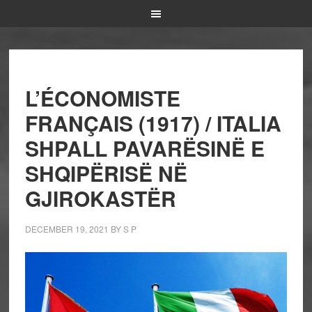
L’ÉCONOMISTE
FRANÇAIS (1917) / ITALIA
SHPALL PAVARËSINË E
SHQIPËRISË NË
GJIROKASTËR
DECEMBER 19, 2021
BY
S P