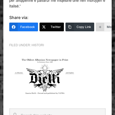
për Shqipërinë e pavarur me miqësinë dhe nën mbrojtjen e
Italisë.”
Share via:
Facebook
Twitter
Copy Link
More
FILED UNDER:
HISTORI