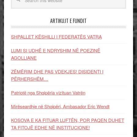
ARTIKUJT E FUNDIT
SHPALLET KËSHILLI I FEDERATËS VATRA
LUMI SI UDHË E NDRYSHIM NË POEZINË
AGOLLIANE
ZËMËRIM DHE PAS VDEKJES! DISIDENTI I
PËRHERSHËM…
Patriotë nga Shqipëria vizituan Vatrën
Mirëseardhje në Shqipëri, Ambasador Eric Wendt
KOSOVA E KA FITUAR LUFTËN, POR PAQEN DUHET
TA FITOJË EDHE NË INSTITUCIONE!