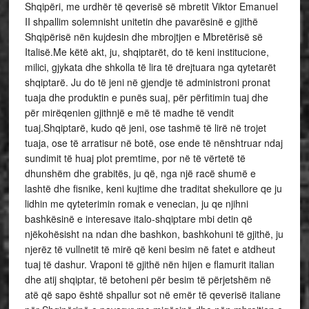
Shqipëri, me urdhër të qeverisë së mbretit Viktor Emanuel
II shpallim solemnisht unitetin dhe pavarësinë e gjithë
Shqipërisë nën kujdesin dhe mbrojtjen e Mbretërisë së
Italisë.Me këtë akt, ju, shqiptarët, do të keni institucione,
milici, gjykata dhe shkolla të lira të drejtuara nga qytetarët
shqiptarë. Ju do të jeni në gjendje të administroni pronat
tuaja dhe produktin e punës suaj, për përfitimin tuaj dhe
për mirëqenien gjithnjë e më të madhe të vendit
tuaj.Shqiptarë, kudo që jeni, ose tashmë të lirë në trojet
tuaja, ose të arratisur në botë, ose ende të nënshtruar ndaj
sundimit të huaj plot premtime, por në të vërtetë të
dhunshëm dhe grabitës, ju që, nga një racë shumë e
lashtë dhe fisnike, keni kujtime dhe traditat shekullore qe ju
lidhin me qyteterimin romak e venecian, ju qe njihni
bashkësinë e interesave italo-shqiptare mbi detin që
njëkohësisht na ndan dhe bashkon, bashkohuni të gjithë, ju
njerëz të vullnetit të mirë që keni besim në fatet e atdheut
tuaj të dashur. Vraponi të gjithë nën hijen e flamurit italian
dhe atij shqiptar, të betoheni për besim të përjetshëm në
atë që sapo është shpallur sot në emër të qeverisë italiane