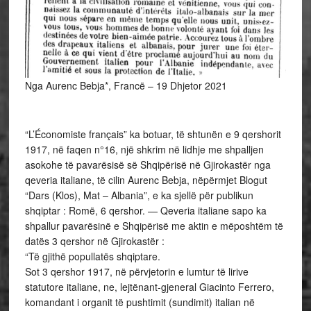
Nga Aurenc Bebja*, Francë – 19 Dhjetor 2021
“L’Économiste français” ka botuar, të shtunën e 9 qershorit
1917, në faqen n°16, një shkrim në lidhje me shpalljen
asokohe të pavarësisë së Shqipërisë në Gjirokastër nga
qeveria italiane, të cilin Aurenc Bebja, nëpërmjet Blogut
“Dars (Klos), Mat – Albania”, e ka sjellë për publikun
shqiptar : Romë, 6 qershor. — Qeveria italiane sapo ka
shpallur pavarësinë e Shqipërisë me aktin e mëposhtëm të
datës 3 qershor në Gjirokastër :
“Të gjithë popullatës shqiptare.
Sot 3 qershor 1917, në përvjetorin e lumtur të lirive
statutore italiane, ne, lejtënant-gjeneral Giacinto Ferrero,
komandant i organit të pushtimit (sundimit) italian në