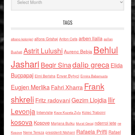
TAGS
arben llalla
alfons Grishaj
Anton Cefa
asllan
albano kolonjari
Behlul
Astrit Lulushi
Aurenc Bebja
Bushati
Jashari
dalip greca
Beqir Sina
Elida
Buçpapaj
Enver Bytyci
Elmi Berisha
Ermira Babamusta
Frank
Eugjen Merlika
Fahri Xharra
shkreli
Ilir
Gezim Llojdia
Fritz radovani
Levonja
Interviste
Kolec Traboini
Keze Kozeta Zylo
kosova
Kosove
nderroi jete
Marjana Bulku
ne
Murat Gecaj
Rafaela Prifti
Rafael
Nene Tereza
Kosove
presidenti Nishani