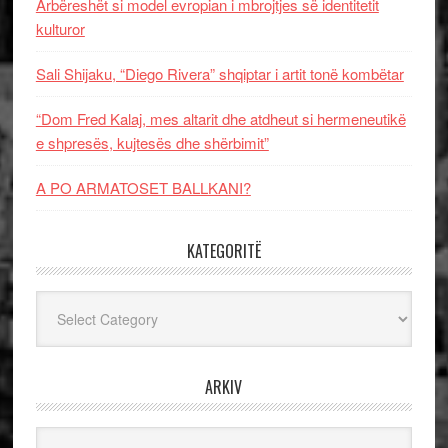
Arbëreshët si model evropian i mbrojtjes së identitetit
kulturor
Sali Shijaku, “Diego Rivera” shqiptar i artit tonë kombëtar
“Dom Fred Kalaj, mes altarit dhe atdheut si hermeneutikë
e shpresës, kujtesës dhe shërbimit”
A PO ARMATOSET BALLKANI?
KATEGORITË
Kategoritë
ARKIV
Arkiv