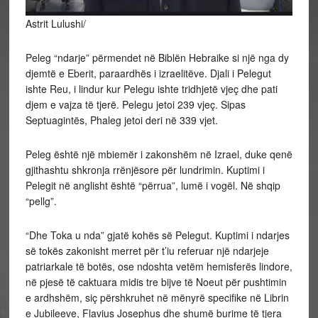
Astrit Lulushi/
Peleg “ndarje” përmendet në Biblën Hebraike si një nga dy
djemtë e Eberit, paraardhës i izraelitëve. Djali i Pelegut
ishte Reu, i lindur kur Pelegu ishte tridhjetë vjeç dhe pati
djem e vajza të tjerë. Pelegu jetoi 239 vjeç. Sipas
Septuagintës, Phaleg jetoi deri në 339 vjet.
Peleg është një mbiemër i zakonshëm në Izrael, duke qenë
gjithashtu shkronja rrënjësore për lundrimin. Kuptimi i
Pelegit në anglisht është “përrua”, lumë i vogël. Në shqip
“pellg”.
“Dhe Toka u nda” gjatë kohës së Pelegut. Kuptimi i ndarjes
së tokës zakonisht merret për t’iu referuar një ndarjeje
patriarkale të botës, ose ndoshta vetëm hemisferës lindore,
në pjesë të caktuara midis tre bijve të Noeut për pushtimin
e ardhshëm, siç përshkruhet në mënyrë specifike në Librin
e Jubileeve, Flavius ​​Josephus dhe shumë burime të tjera