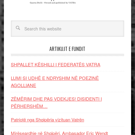
ARTIKUJT E FUNDIT
SHPALLET KËSHILLI I FEDERATËS VATRA
LUMI SI UDHË E NDRYSHIM NË POEZINË
AGOLLIANE
ZËMËRIM DHE PAS VDEKJES! DISIDENTI I
PËRHERSHËM…
Patriotë nga Shqipëria vizituan Vatrën
Mirëseardhje në Shqipëri, Ambasador Eric Wendt