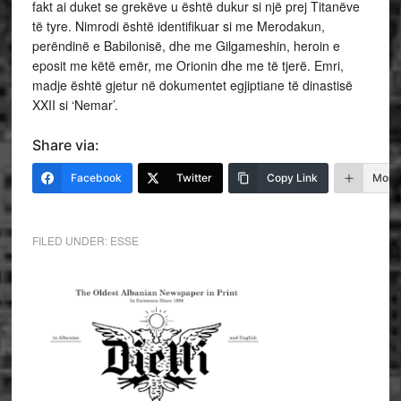
fakt ai duket se grekëve u është dukur si një prej Titanëve
të tyre. Nimrodi është identifikuar si me Merodakun,
perëndinë e Babilonisë, dhe me Gilgameshin, heroin e
eposit me këtë emër, me Orionin dhe me të tjerë. Emri,
madje është gjetur në dokumentet egjiptiane të dinastisë
XXII si ‘Nemar’.
Share via:
Facebook
Twitter
Copy Link
More
FILED UNDER:
ESSE