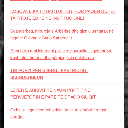
KOSOVA E KA FITUAR LUFTËN, POR PAQEN DUHET
TA FITOJË EDHE NË INSTITUCIONE!
Scanderbeg, mburoja e Arbërisë dhe gjeniu ushtarak në
faqet e Giovanni Carlo Saraceni-t
Republika mbi interesat politike: sovraniteti i qytetarëve,
kushtetutshmëria dhe përgjegjësia shtetërore
TRI POEZI PËR GJERGJ KASTRIOTIN-
SKËNDERBEUN
LETËR E ARKIVIT TE NAUM PRIFTIT NË
PERVJETORIN E PARE TE DRAGO SILIQIT
Oxhaku, nga elementi arkitektonik te simboli i trungut
familjar