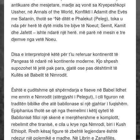
antikuare dhe mesjetare, madje aq vonë sa Kryepeshkopi
Ussher, në Annals of the World, Konflikti i Adamit dhe Evës
me Satanin, thotë se “Në ditët e Phalekut (Peleg), toka u
nda për herë të dytë midis tre bijve të Noeut; Semit, Kamit
dhe Jafetit – ishte ndarë një herë. më parë në mesin e tre
djemve nga vetë Noeu.
Disa e interpretojnë këtë për t’iu referuar kontinentit të
Pangeas të ndarë në kontinente moderne. Kjo shpesh
supozohet të jetë pak para, gjatë ose pas dështimit të
Kullës së Babelit të Nimrodit.
Është e çuditshme që shpërndarja e fiseve në Babel lidhet
me emrin e Nimrodit (stërgjyshi i Pelegut), i cili figuron në
traditën biblike dhe atë babilonase si një gjahtar i fuqishëm.
Epiphanius thotë se që nga themelimi i këtij qyteti të
Babilonisë filloi një skenë e menjëhershme e komplotit,
rebelimit dhe tiranisë, e cila u krye nga Nimrodi, biri i Kush
Ethiopit. Rreth kësaj figure të zbehtë legjendare është
ndezur një polemikë e madhe. Në Librin e Zanafillës,