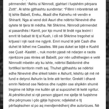
përmendet: “Ashtu si Nimrodi, gjahtari i fuqishëm përpara
Zotit”. Ai ishte gjithashtu sundimtar: “Fillimi i mbretërisë së
tij ishte Babeli, Ereku, Akadi dhe Kalnehu në vendin e
Shinarit. Nga ai vend doli Asuri dhe ndërtoi Ninevinë dhe
qytete të tjera të mëdha. Në Shkrime, Nimrodi përmendet
si pasardhës i Kamit, por kjo mund të lindë nga leximi i
emrit të babait të tij si Kush, i cili në Shkrime tregohet si
krijuesi i një racë me ngjyrë. Emri mund të jetë Cash dhe
duhet të lidhet me Cassites. Më pas duket se bijtë e Kushit
ose Çusit -Kasitët -, nuk morën pjesë në ndarjen e racës
njerëzore pas rënies së Babelit, por nën udhëheqjen e vetë
Nimrodit mbetën aty ku ishte, ndërtoi Babiloninë dhe
fortifikoi territorin rreth saj. Thuhet gjithashtu se ndërtoi
edhe Ninevinë dhe shkeli tokën e Ashurit, kështu që më në
fund e detyroi Ashurin ta linte atë territor. Grekët i dhanë
emrin Nebrod ose Nebros dhe ruajtën ose shpikën shumë
tregime në lidhje me kullën që ai supozohet të ketë ngritur.
Ai përshkruhet si një person gjigant me sjellje të fuqishme
dhe përçmues i çdo gjëje hyjnore; ndjekësit e tij
përfaqësohen si po aq mendjemëdhenj dhe autorizues. Në