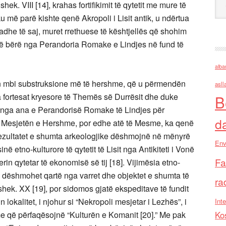
k. VIII [14], krahas fortifikimit të qytetit me mure të
u më parë kishte qenë Akropoli i Lisit antik, u ndërtua
adhe të saj, muret rrethuese të kështjellës që shohim
t të bërë nga Perandoria Romake e Lindjes në fund të
alba
hen mbi substruksione më të hershme, që u përmendën
asll
ga fortesat kryesore të Themës së Durrësit dhe duke
B
si nga ana e Perandorisë Romake të Lindjes për
d
i në Mesjetën e Hershme, por edhe atë të Mesme, ka qenë
rezultatet e shumta arkeologjike dëshmojnë në mënyrë
Env
ë etno-kulturore të qytetit të Lisit nga Antikiteti i Vonë
Fa
in qytetar të ekonomisë së tij [18]. Vijimësia etno-
ërit, dëshmohet qartë nga varret dhe objektet e shumta të
ra
shek. XX [19], por sidomos gjatë ekspeditave të fundit
n lokalitet, i njohur si “Nekropoli mesjetar i Lezhës”, i
Inte
me që përfaqësojnë “Kulturën e Komanit [20].” Me pak
Ko