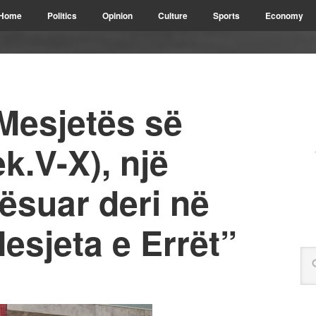
Home
Politics
Opinion
Culture
Sports
Economy
Mesjetës së
k.V-X), një
lësuar deri në
Mesjeta e Errët”