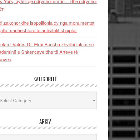
 York, qyteti që ndryshoi emrin… dhe ndryshoi
ën
i zakonor dhe isopolifonia dy nga monumentet
jalla madhështore të antikitetit shqiptar
etari i Vatrës Dr. Elmi Berisha zhvilloi takim në
deminë e Shkencave dhe të Arteve të
sovës
KATEGORITË
egoritë
ARKIV
iv