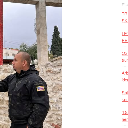
TR
SK
LE
PE
Oxh
tru
Arb
iden
Sal
ko
“Do
her