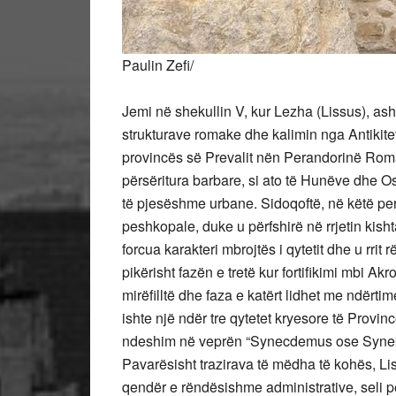
Paulin Zefi/
Jemi në shekullin V, kur Lezha (Lissus), ashtu
strukturave romake dhe kalimin nga Antikite
provincës së Prevalit nën Perandorinë Romak
përsëritura barbare, si ato të Hunëve dhe 
të pjesëshme urbane. Sidoqoftë, në këtë pe
peshkopale, duke u përfshirë në rrjetin kishta
forcua karakteri mbrojtës i qytetit dhe u rri
pikërisht fazën e tretë kur fortifikimi mbi Akr
mirëfilltë dhe faza e katërt lidhet me ndërtim
ishte një ndër tre qytetet kryesore të Provi
ndeshim në veprën “Synecdemus ose Synekdem
Pavarësisht trazirava të mëdha të kohës, Lisi
qendër e rëndësishme administrative, seli