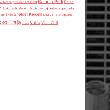
Rafaela Prifti
Rafael
e Tereza
presidenti Nishani
qi
Raimonda Moisiu
Ramiz Lushaj
reshat kripa
Sadik
Shefqet Kercelli
shqiperia
hani
shqiptaret
SHBA
kol Paja
Vatra
Visar Zhiti
Thaci