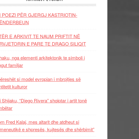
I POEZI PËR GJERGJ KASTRIOTIN-
ËNDERBEUN
TËR E ARKIVIT TE NAUM PRIFTIT NË
RVJETORIN E PARE TE DRAGO SILIQIT
aku, nga elementi arkitektonik te simboli i
ngut familjar
ëreshët si model evropian i mbrojtjes së
titetit kulturor
i Shijaku, “Diego Rivera” shqiptar i artit tonë
mbëtar
m Fred Kalaj, mes altarit dhe atdheut si
meneutikë e shpresës, kujtesës dhe shërbimit”