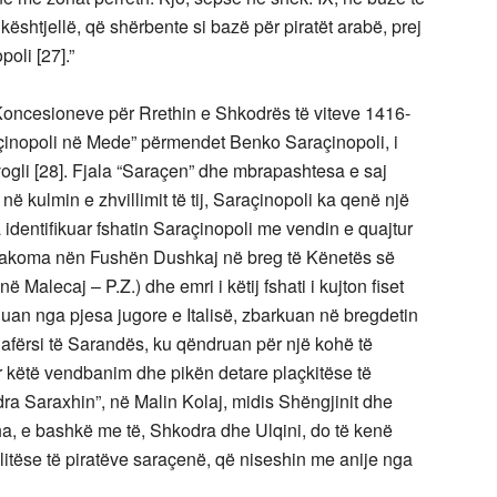
kështjellë, që shërbente si bazë për piratët arabë, prej
oli [27].”
Koncesioneve për Rrethin e Shkodrës të viteve 1416-
araçinopoli në Mede” përmendet Benko Saraçinopoli, i
vogli [28]. Fjala “Saraçen” dhe mbrapashtesa e saj
e në kulmin e zhvillimit të tij, Saraçinopoli ka qenë një
identifikuar fshatin Saraçinopoli me vendin e quajtur
uken akoma nën Fushën Dushkaj në breg të Kënetës së
ë Malecaj – P.Z.) dhe emri i këtij fshati i kujton fiset
aluan nga pjesa jugore e Italisë, zbarkuan në bregdetin
 afërsi të Sarandës, ku qëndruan për një kohë të
ar këtë vendbanim dhe pikën detare plaçkitëse të
ra Saraxhin”, në Malin Kolaj, midis Shëngjinit dhe
zha, e bashkë me të, Shkodra dhe Ulqini, do të kenë
itëse të piratëve saraçenë, që niseshin me anije nga