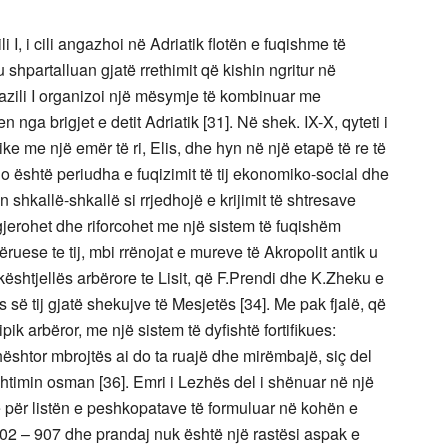
I, i cili angazhoi në Adriatik flotën e fuqishme të
hpartalluan gjatë rrethimit që kishin ngritur në
zili I organizoi një mësymje të kombinuar me
nga brigjet e detit Adriatik [31]. Në shek. IX-X, qyteti i
ke me një emër të ri, Elis, dhe hyn në një etapë të re të
 Kjo është periudha e fuqizimit të tij ekonomiko-social dhe
shkallë-shkallë si rrjedhojë e krijimit të shtresave
gjerohet dhe riforcohet me një sistem të fuqishëm
uese te tij, mbi rrënojat e mureve të Akropolit antik u
kështjellës arbërore te Lisit, që F.Prendi dhe K.Zheku e
 së tij gjatë shekujve të Mesjetës [34]. Me pak fjalë, që
pik arbëror, me një sistem të dyfishtë fortifikues:
hështor mbrojtës ai do ta ruajë dhe mirëmbajë, siç del
htimin osman [36]. Emri i Lezhës del i shënuar në një
lë për listën e peshkopatave të formuluar në kohën e
902 – 907 dhe prandaj nuk është një rastësi aspak e