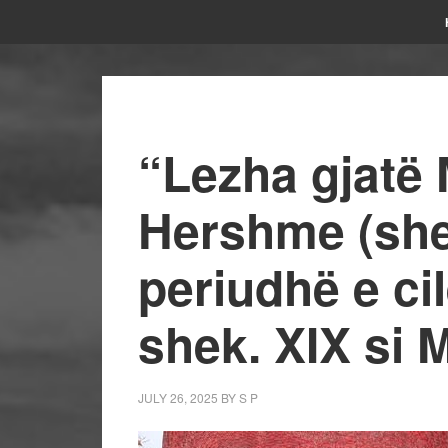
“Lezha gjatë 
Hershme (she
periudhë e ci
shek. XIX si 
JULY 26, 2025
BY
S P