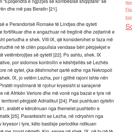
ën “Epiqendra e ngjizjes së kombësisë shqiptare” së
Nen
ën dhe më pas Beratin [21].
Flo
Els
së e Perandorisë Romake të Lindjes dhe qyteti
So
 fortifikuar dhe e angazhuar në tregtinë dhe zejtarinë e
isht periudha e shek. VIII-IX, që konsiderohet si faza më
 periudhë në të cilën popullsia vendase bëri përpjekjet e
 vetëmbrojtjes së qytetit [22]. Po ashtu, shek. IX
tive, por sidomos kontrollin e kështjellës së Lezhës
bërore në qytet, çka dëshmohet qartë edhe nga Nekropoli
 shek. IX, jo vetëm Lezha, por i gjithë rajoni ishte nën
Piratët myslimanë të njohur kryesisht si saraçenë
re në Afrikën Veriore dhe më vonë nga bazat e tyre në
territoret përgjatë Adriatikut [24]. Pasi pushtuan qytetin
41, arabët e kërcënuan nga themelet pushtetin e
iatik [25]. Pavarësisht se Lezha, në ndryshim nga
v kryesor i tyre, këto bastisje periodike ndikuan
në me zonat përreth. Kjo, sepse në shek. IX, në buzë të