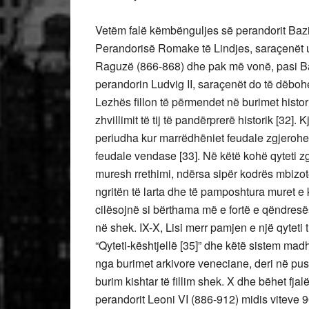
Vetëm falë këmbënguljes së perandorit Bazili 
Perandorisë Romake të Lindjes, saraçenët u s
Raguzë (866-868) dhe pak më vonë, pasi Ba
perandorin Ludvig II, saraçenët do të dëbohen 
Lezhës fillon të përmendet në burimet histori
zhvillimit të tij të pandërprerë historik [32].
periudha kur marrëdhëniet feudale zgjerohen 
feudale vendase [33]. Në këtë kohë qyteti z
muresh rrethimi, ndërsa sipër kodrës mbizotër
ngritën të larta dhe të pamposhtura muret e 
cilësojnë si bërthama më e fortë e qëndresës
në shek. IX-X, Lisi merr pamjen e një qyteti ti
“Qyteti-kështjellë [35]” dhe këtë sistem mad
nga burimet arkivore veneciane, deri në pus
burim kishtar të fillim shek. X dhe bëhet fja
perandorit Leoni VI (886-912) midis viteve 