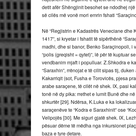
detit afër Shëngjinit besohet se ndodhej një 
së cilës më vonë mori emrin fshati “Saraçinop
Në “Regjistrin e Kadastrës Veneciane dhe 
1417”, si kryetar i fshatit të sipërthënë “S
madhi, dhe si banor, Benko Saraçinopoli, i 
“polis (greqisht = qytet)”, lë për të kuptuar s
vendbanim mjaft i populluar. Z.Shkodra e ka 
“Saraxhin”, rrënojat e të cilit sipas tij, d
Kakarriqit (sot, Fusha e Torovicës, pjesa pran
arabe saraçene, të cilët në shek. IX, pasi k
tonë në dy pika: rrethet e lumit Bunë dhe në
shkurtër [29]. Ndërsa, K.Luka e ka lokalizu
saraçenëve te “Kodra e Saraxhinit” ose “Kod
Velipojës [30]. Me siguri gjatë shek. IX, Le
pësuar dëme të mëdha nga inkursionet plaçl
baza e tyre detare.