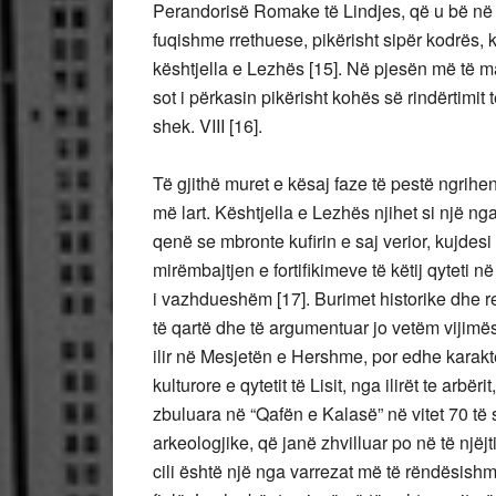
Perandorisë Romake të Lindjes, që u bë në she
fuqishme rrethuese, pikërisht sipër kodrës, k
kështjella e Lezhës [15]. Në pjesën më të m
sot i përkasin pikërisht kohës së rindërtimi
shek. VIII [16].
Të gjithë muret e kësaj faze të pestë ngri
më lart. Kështjella e Lezhës njihet si një n
qenë se mbronte kufirin e saj verior, kujde
mirëmbajtjen e fortifikimeve të këtij qytet
i vazhdueshëm [17]. Burimet historike dhe 
të qartë dhe të argumentuar jo vetëm vijimësin
ilir në Mesjetën e Hershme, por edhe karakter
kulturore e qytetit të Lisit, nga ilirët te arb
zbuluara në “Qafën e Kalasë” në vitet 70 të 
arkeologjike, që janë zhvilluar po në të njëjti
cili është një nga varrezat më të rëndësish