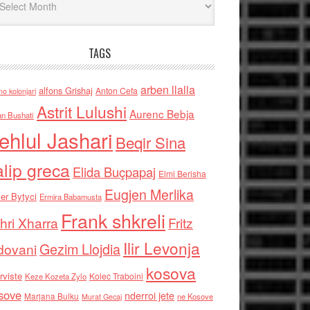
TAGS
arben llalla
alfons Grishaj
Anton Cefa
no kolonjari
Astrit Lulushi
Aurenc Bebja
an Bushati
ehlul Jashari
Beqir Sina
alip greca
Elida Buçpapaj
Elmi Berisha
Eugjen Merlika
er Bytyci
Ermira Babamusta
Frank shkreli
hri Xharra
Fritz
Ilir Levonja
Gezim Llojdia
dovani
kosova
rviste
Kolec Traboini
Keze Kozeta Zylo
sove
nderroi jete
Marjana Bulku
ne Kosove
Murat Gecaj