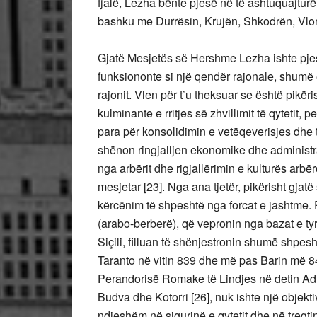
fjalë, Lezha bënte pjesë në të ashtuquajtur
bashku me Durrësin, Krujën, Shkodrën, Vlor
Gjatë Mesjetës së Hershme Lezha ishte pje
funksiononte si një qendër rajonale, shumë e
rajonit. Vlen për t’u theksuar se është pikër
kulminante e rritjes së zhvillimit të qytetit,
para për konsolidimin e vetëqeverisjes dhe të
shënon ringjalljen ekonomike dhe administra
nga arbërit dhe rigjallërimin e kulturës ar
mesjetar [23]. Nga ana tjetër, pikërisht gjatë
kërcënim të shpeshtë nga forcat e jashtme. 
(arabo-berberë), që vepronin nga bazat e ty
Siçili, filluan të shënjestronin shumë shpesh 
Taranto në vitin 839 dhe më pas Barin më 8
Perandorisë Romake të Lindjes në detin Adr
Budva dhe Kotorri [26], nuk ishte një objekti
ndjeshëm në sigurinë e qytetit dhe në tregti