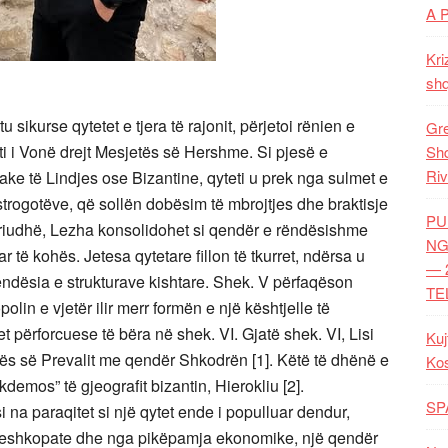
A 
Kri
shq
 sikurse qytetet e tjera të rajonit, përjetoi rënien e
Gre
ti i Vonë drejt Mesjetës së Hershme. Si pjesë e
Shq
Riv
e të Lindjes ose Bizantine, qyteti u prek nga sulmet e
Ostrogotëve, që sollën dobësim
të mbrojtjes dhe braktisje
PU
riudhë, Lezha konsolidohet si qendër e rëndësishme
NG
r të kohës. Jetesa qytetare fillon të tkurret, ndërsa u
— 
t rëndësia e strukturave kishtare. Shek. V përfaqëson
TE
opolin e vjetër ilir merr formën e një kështjelle të
et përforcuese të bëra në shek. VI. Gjatë shek. VI, Lisi
Kuj
ncës së Prevalit me qendër Shkodrën [1]. Këtë të dhënë e
Ko
os” të gjeografit bizantin, Hierokliu [2].
SP
 na paraqitet si një qytet ende i populluar dendur,
 peshkopate dhe nga pikëpamja ekonomike, një qendër