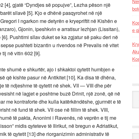
New
 592 [4], gjatë “Dyndjes së popujve”, Lezha pëson një
bot
arët sllavë [5]. Kjo e dhënë pasqyrohet në një
 Gregori I ngarkon me detyrën e kryepriftit në Kishën e
Kod
nzaro), Gjonin, ipeshkvin e arratisur lezhjan (Lissitan),
e g
]. Pushtimi sllav duket se ka zgjatur së paku deri në
Kry
8], sepse pushteti bizantin u rivendos në Prevalis në vitet
Aka
tij në vitin 602 [9].
Ko
hte shumë e shkurtër, ajo i shkaktoi qytetit humbjen e
isë që kishte pasur në Antikitet [10]. Ka disa të dhëna,
rrje të ndjeshme të qytetit në shek. VII — VIII dhe për
yesisht në lagjet e poshtme buzë Drinit, një zonë, që në
Kat
uar me kontraforte dhe kulla katërkëndëshe, gjurmët e të
isht në fund të shek. VII ose në fillim të shek. VIII,
 shumë të pakta, Anonimi i Ravenës, në veprën e tij me
isson” midis qyteteve të Ilirikut, në bregun e Adriatikut,
ik të qytetit [13] dhe riorganizimin administrativ të
Ark