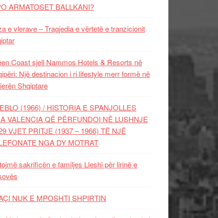
PO ARMATOSET BALLKANI?
za e vlerave – Tragjedia e vërtetë e tranzicionit
iptar
en Coast sjell Nammos Hotels & Resorts në
ipëri: Një destinacion i ri lifestyle merr formë në
ierën Shqiptare
EBLO (1966) / HISTORIA E SPANJOLLES
A VALENCIA QË PËRFUNDOI NË LUSHNJE
29 VJET PRITJE (1937 – 1966) TË NJË
LEFONATE NGA DY MOTRAT
tojmë sakrificën e familjes Lleshi për lirinë e
sovës
AÇI NUK E MPOSHTI SHPIRTIN