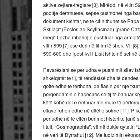
aktive zejtare-tregtare [3]. Mirëpo, në vitin
goditje dërrmuese, sepse pushtohet nga barb
dokument kishtar, në të cilin thuhet se Papa
Skillaçit (Ecclesiae Scyllacinae) (pranë Cata
meqë Lezha mbahej e pushtuar nga armiqtë [6
vitin 599 [7] ose deri në fillim të shek. VII [
599-600 dhe ipeshkvi i Lisit ishte në selinë e 
Pavarësisht se periudha e pushtimit sllav is
shkëlqimit të tij, të rëndësisë dhe të dendës
qoftë edhe të tërthorta, që flasin për një tku
përqendrimin e hapësirës së tij të banuar kr
këtë kohë del e rrethuar me mure të përforc
cilave ruhen edhe në ditët e sotme [11]. Pikër
periudhë në të cilën burimet historike janë
titull, “Cosmographia”, vë në dukje qytetin “L
në veri të Dyrrahut [12]. Me fuqizimin ekonom