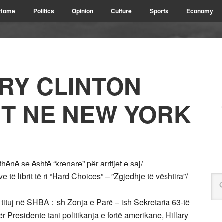
Home
Politics
Opinion
Culture
Sports
Economy
LARY CLINTON
T NE NEW YORK
thënë se është “krenare” për arritjet e saj/
 të librit të ri “Hard Choices” – ”Zgjedhje të vështira”/
uj në SHBA : ish Zonja e Parë – ish Sekretaria 63-të
ër Presidente tani politikanja e fortë amerikane, Hillary