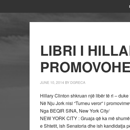
LIBRI I HIL
PROMOVOHE
JUNE 10, 2014
BY
DGRECA
Hillary Clinton shkruan një libër të ri – duke 
Në Nju Jork nisi “Turneu veror” i promovimeve
Nga BEQIR SINA, New York City/
NEW YORK CITY : Gruaja që ka më shumë tit
e Shtetit, ish Senatoria dhe ish kandidatja p