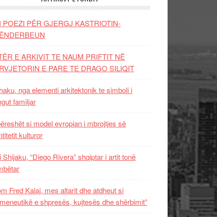
I POEZI PËR GJERGJ KASTRIOTIN-
ËNDERBEUN
TËR E ARKIVIT TE NAUM PRIFTIT NË
RVJETORIN E PARE TE DRAGO SILIQIT
aku, nga elementi arkitektonik te simboli i
ngut familjar
ëreshët si model evropian i mbrojtjes së
titetit kulturor
i Shijaku, “Diego Rivera” shqiptar i artit tonë
mbëtar
m Fred Kalaj, mes altarit dhe atdheut si
meneutikë e shpresës, kujtesës dhe shërbimit”