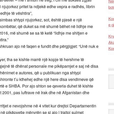
New
 njujorkez pritet ta ndjekë edhe vepra e radhës, librin
bot
jedhje të vështira”,
Kod
mbas shtypi njujorkez, sot, është pjesë e një
e g
kombëtar, që duket sa më shumë bëhet në lidhje me
 2016, më shumë se sa të ketë “lidhje me shitjen e
Kry
tira.”
Aka
hkruan ajo në faqen e fundit dhe përgjigjet: “Unë nuk e
Ko
r, tha se kishte marrë një kopje të hershme të
të gjejnë të dhënat personale me pikëpamjet e saj në disa
shënimet e autores, që u publikuan nga shtypi
Kat
shironte t’u kthehej edhe një here disa vendimeve që
rtë e SHBA. Por ajo shton se qeveria duhet të kishte
t 2001, pas luftrave në Irak dhe në Afganistan dhe
ritjet e nevojshme në 4 vitet kur drejtoi Departamentin
Ark
në pikëpyetje mënyrën se si ajo i trajtoi sulmet