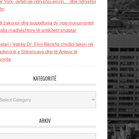
 York, qyteti që ndryshoi emrin… dhe ndryshoi
ën
i zakonor dhe isopolifonia dy nga monumentet
jalla madhështore të antikitetit shqiptar
etari i Vatrës Dr. Elmi Berisha zhvilloi takim në
deminë e Shkencave dhe të Arteve të
sovës
KATEGORITË
egoritë
ARKIV
iv