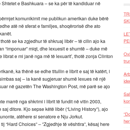
 Shtetet e Bashkuara – se ka për të kandiduar në
TR
nëpërmjet komunikimit me publikun amerikan duke bërë
SK
 edhe atë në sferat e familjes, shoqërorisë dhe ato
kanët.
LE
thotë se ka zgjedhur të shkruaj libër – të cilin ajo ka
PE
an “imponuar” miqt, dhe lexuesit e shumtë – duke më
Oxh
librat e mi janë nga më të lexuarit’, thotë zonja Clinton
tru
në, ka thënë se edhe titullin e librit e saj të katërt, i
Arb
, simbas saj – ia kanë sugjeruar shumë lexues në një
iden
blikuar në gazetën The Washington Post, më parë se ajo
Sal
ko
e marrë nga shkrimi i librit të fundit në vitin 2003,
 saj ditore. Kjo sepse këtë libër (“Living History”), ajo
“Do
punonte, atëhere si senatore e Nju Jorkut.
her
l i tij “Hard Choices” – ”Zgjedhje të vështira”, kësaj here