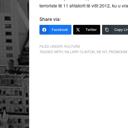
terroriste të 11 shtatorit të vitit 2012, ku u 
Share via:
Facebook
Twitter
Copy Li
FILED UNDER:
KULTURE
TAGGED WITH:
HILLARY CLINTON
,
NE NY
,
PROMOVIM