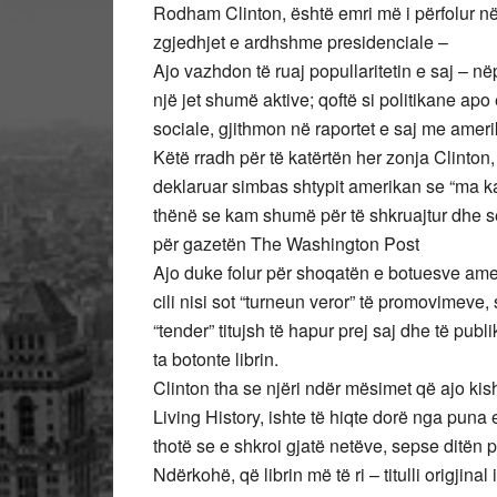
Rodham Clinton, është emri më i përfolur në
zgjedhjet e ardhshme presidenciale –
Ajo vazhdon të ruaj popullaritetin e saj – 
një jet shumë aktive; qoftë si politikane apo
sociale, gjithmon në raportet e saj me ameri
Këtë rradh për të katërtën her zonja Clinton, 
deklaruar simbas shtypit amerikan se “ma k
thënë se kam shumë për të shkruajtur dhe se 
për gazetën The Washington Post
Ajo duke folur për shoqatën e botuesve amerika
cili nisi sot “turneun veror” të promovimeve
“tender” titujsh të hapur prej saj dhe të pu
ta botonte librin.
Clinton tha se njëri ndër mësimet që ajo kisht
Living History, ishte të hiqte dorë nga puna e
thotë se e shkroi gjatë netëve, sepse ditën 
Ndërkohë, që librin më të ri – titulli origjina