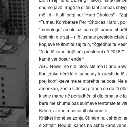
shumë javë, rrugë të cilën tani simbas shtypi
më i ri – titulli origjinal “Hard Choices” – ”Zg
“Turneu Kombëtare Për “Choices Hard”, po si
“monologu” ambicioz, ose një turneu mbarë
testimin e e saj – një fushate presidenciale
kopjeve të librit të saj të ri, “Zgjedhje të Vësh
“A do të kandidojë për president në 2016?” s
kamë vendosur ende.”
ABC News, në një intervistë me Diane Sawye
librit,duke bërë të ditur se aty lexuesit do 
prej konflikteve më të mprehta në botë. Në 
amerikan, zonja Clinton pranon se do të dë
kishte marrë në periudhën si diplomatja e la
bërë më shumë pas sulmeve terroriste të viti
Krime, si dhe recesionit ekonomik.
Kritikët thonë se zonja Clinton nuk shënoi ar
e Shtetit. Republikanët, po ashtu kanë vënë 