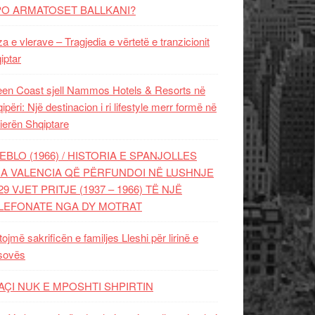
PO ARMATOSET BALLKANI?
za e vlerave – Tragjedia e vërtetë e tranzicionit
iptar
en Coast sjell Nammos Hotels & Resorts në
ipëri: Një destinacion i ri lifestyle merr formë në
ierën Shqiptare
EBLO (1966) / HISTORIA E SPANJOLLES
A VALENCIA QË PËRFUNDOI NË LUSHNJE
29 VJET PRITJE (1937 – 1966) TË NJË
LEFONATE NGA DY MOTRAT
tojmë sakrificën e familjes Lleshi për lirinë e
sovës
AÇI NUK E MPOSHTI SHPIRTIN