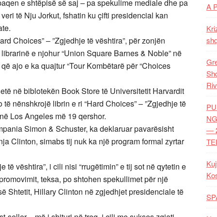
 paqen e shtëpisë së saj – pa spekulime mediale dhe pa
A 
eri të Nju Jorkut, fshatin ku çifti presidencial kan
ate.
Kri
“Hard Choices” – ”Zgjedhje të vështira”, për zonjën
shq
, librarinë e njohur “Union Square Barnes & Noble” në
Gre
ë që ajo e ka quajtur “Tour Kombëtarë për “Choices
Shq
Riv
jetë në biblotekën Book Store të Universitetit Harvardit
të nënshkrojë librin e ri “Hard Choices” – ”Zgjedhje të
PU
 në Los Angeles më 19 qershor.
NG
kompania Simon & Schuster, ka deklaruar pavarësisht
— 
nja Clinton, simabs tij nuk ka një program formal zyrtar
TE
Kuj
ë vështira”, i cili nisi “rrugëtimin” e tij sot në qytetin e
Ko
 promovimit, teksa, po shtohen spekullimet për një
Shtetit, Hillary Clinton në zgjedhjet presidenciale të
SP
est-seller – më i shituri në treg, i cili me sukses zgjati