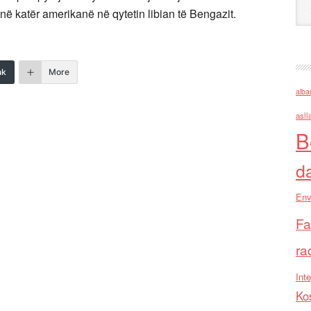
vranë katër amerikanë në qytetin libian të Bengazit.
nk
More
alba
asll
B
d
Env
Fa
ra
Inte
Ko