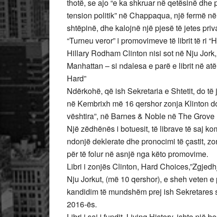
thotë, se ajo “e ka shkruar në qetësinë dhe
tension politik” në Chappaqua, një fermë në v
shtëpinë, dhe kalojnë një pjesë të jetes priv
“Turneu veror” i promovimeve të librit të ri 
Hillary Rodham Clinton nisi sot në Nju Jork
Manhattan – si ndalesa e parë e librit në at
Hard”
Ndërkohë, që ish Sekretaria e Shtetit, do të 
në Kembrixh më 16 qershor zonja Klinton do 
vështira”, në Barnes & Noble në The Grove
Një zëdhënës i botuesit, të librave të saj 
ndonjë deklerate dhe pronocimi të çastit, zo
për të folur në asnjë nga këto promovime.
Libri i zonjës Clinton, Hard Choices,”Zgjedhje t
Nju Jorkut, (më 10 qershor), e sheh veten e
kandidim të mundshëm prej ish Sekretares së 
2016-ës.
Libri i saj i fundit, Living History, ishte një b