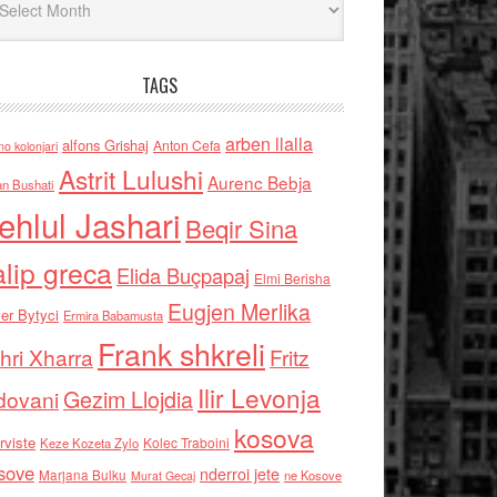
TAGS
arben llalla
alfons Grishaj
Anton Cefa
no kolonjari
Astrit Lulushi
Aurenc Bebja
an Bushati
ehlul Jashari
Beqir Sina
alip greca
Elida Buçpapaj
Elmi Berisha
Eugjen Merlika
er Bytyci
Ermira Babamusta
Frank shkreli
hri Xharra
Fritz
Ilir Levonja
Gezim Llojdia
dovani
kosova
rviste
Kolec Traboini
Keze Kozeta Zylo
sove
nderroi jete
Marjana Bulku
ne Kosove
Murat Gecaj