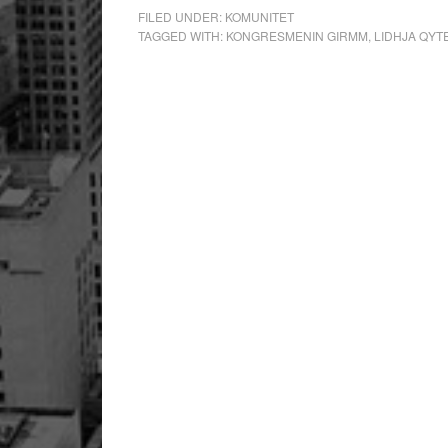
FILED UNDER:
KOMUNITET
TAGGED WITH:
KONGRESMENIN GIRMM
,
LIDHJA QYT