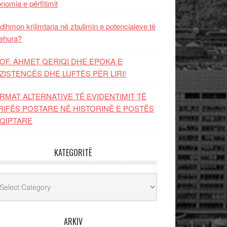
nomia e përfitimit
dihmon krijimtaria në zbulimin e potencialeve të
ehura?
OF. AHMET QERIQI DHE EPOKA E
ZISTENCЁS DHE LUFTЁS PЁR LIRI!
RMAT ALTERNATIVE TË EVIDENTIMIT TË
RIFËS POSTARE NË HISTORINË E POSTËS
QIPTARE
KATEGORITË
egoritë
ARKIV