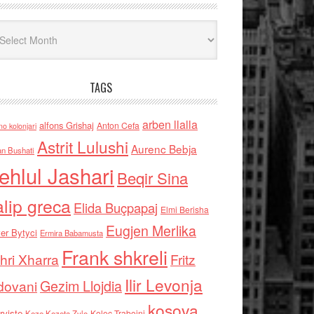
iv
TAGS
arben llalla
alfons Grishaj
Anton Cefa
no kolonjari
Astrit Lulushi
Aurenc Bebja
an Bushati
ehlul Jashari
Beqir Sina
alip greca
Elida Buçpapaj
Elmi Berisha
Eugjen Merlika
er Bytyci
Ermira Babamusta
Frank shkreli
hri Xharra
Fritz
Ilir Levonja
Gezim Llojdia
dovani
kosova
rviste
Kolec Traboini
Keze Kozeta Zylo