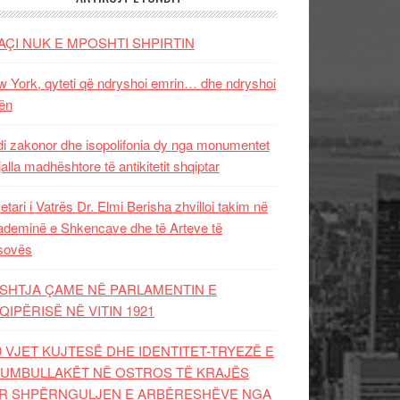
AÇI NUK E MPOSHTI SHPIRTIN
 York, qyteti që ndryshoi emrin… dhe ndryshoi
ën
i zakonor dhe isopolifonia dy nga monumentet
jalla madhështore të antikitetit shqiptar
etari i Vatrës Dr. Elmi Berisha zhvilloi takim në
deminë e Shkencave dhe të Arteve të
sovës
SHTJA ÇAME NË PARLAMENTIN E
QIPËRISË NË VITIN 1921
0 VJET KUJTESË DHE IDENTITET-TRYEZË E
UMBULLAKËT NË OSTROS TË KRAJËS
R SHPËRNGULJEN E ARBËRESHËVE NGA