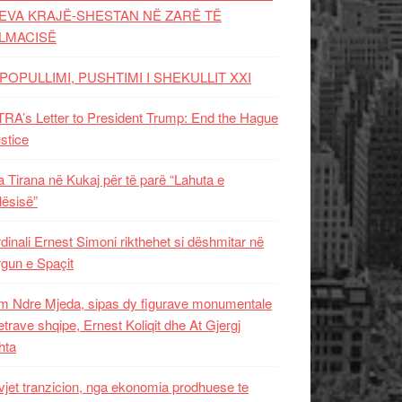
EVA KRAJË-SHESTAN NË ZARË TË
LMACISË
POPULLIMI, PUSHTIMI I SHEKULLIT XXI
RA’s Letter to President Trump: End the Hague
ustice
 Tirana në Kukaj për të parë “Lahuta e
ësisë”
dinali Ernest Simoni rikthehet si dëshmitar në
gun e Spaçit
 Ndre Mjeda, sipas dy figurave monumentale
letrave shqipe, Ernest Koliqit dhe At Gjergj
hta
vjet tranzicion, nga ekonomia prodhuese te