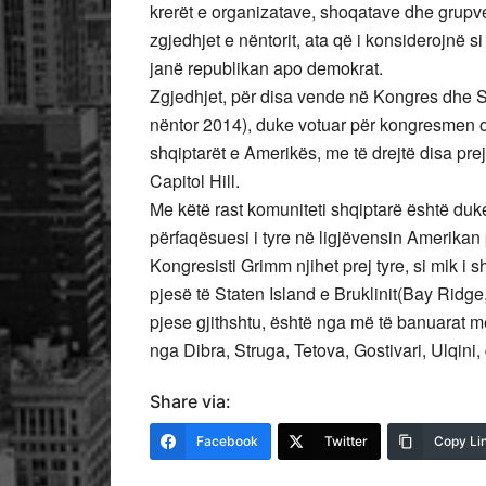
krerët e organizatave, shoqatave dhe grupve
zgjedhjet e nëntorit, ata që i konsiderojnë s
janë republikan apo demokrat.
Zgjedhjet, për disa vende në Kongres dhe Se
nëntor 2014), duke votuar për kongresmen o
shqiptarët e Amerikës, me të drejtë disa pre
Capitol Hill.
Me këtë rast komuniteti shqiptarë është duk
përfaqësuesi i tyre në ligjëvensin Amerikan p
Kongresisti Grimm njihet prej tyre, si mik i sh
pjesë të Staten Island e Bruklinit(Bay Rid
pjese gjithshtu, është nga më të banuarat me
nga Dibra, Struga, Tetova, Gostivari, Ulqini
Share via:
Facebook
Twitter
Copy Li