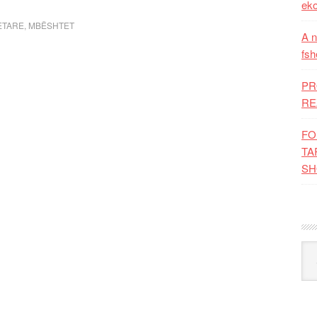
eko
ETARE
,
MBËSHTET
A n
fsh
PR
RE
FO
TA
SH
Kat