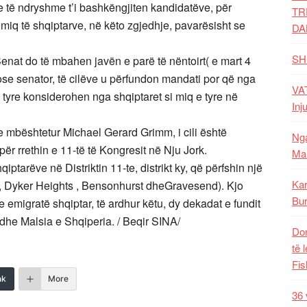
 të ndryshme t’i bashkëngjiten kandidatëve, për
TR
i miq të shqiptarve, në këto zgjedhje, pavarësisht se
DA
SH
nat do të mbahen javën e parë të nëntoirt( e mart 4
se senator, të cilëve u përfundon mandati por që nga
VAT
j tyre konsiderohen nga shqiptaret si miq e tyre në
Inj
e mbështetur Michael Gerard Grimm, i cili është
Nga
ër rrethin e 11-të të Kongresit në Nju Jork.
Mal
qiptarëve në Distriktin 11-te, distrikt ky, që përfshin një
Kar
ge, Dyker Heights , Bensonhurst dheGravesend). Kjo
Bur
 emigratë shqiptar, të ardhur këtu, dy dekadat e fundit
, dhe Malsia e Shqiperia. / Beqir SINA/
Dom
të 
Fis
nk
More
36 