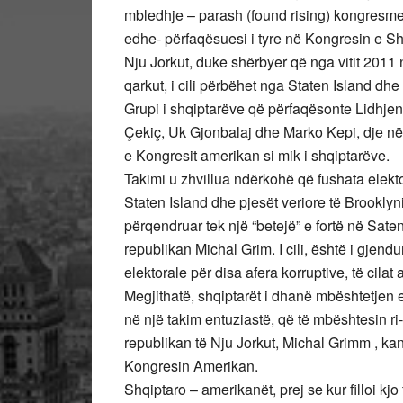
mbledhje – parash (found rising) kongresmen
edhe- përfaqësuesi i tyre në Kongresin e Sht
Nju Jorkut, duke shërbyer që nga vitit 2011 nër
qarkut, i cili përbëhet nga Staten Island dhe 
Grupi i shqiptarëve që përfaqësonte Lidhje
Çekiç, Uk Gjonbalaj dhe Marko Kepi, dje në 
e Kongresit amerikan si mik i shqiptarëve.
Takimi u zhvillua ndërkohë që fushata elektora
Staten Island dhe pjesët veriore të Brookly
përqendruar tek një “betejë” e fortë në Saten
republikan Michal Grim. I cili, është i gjen
elektorale për disa afera korruptive, të cilat 
Megjithatë, shqiptarët i dhanë mbështetjen e
në një takim entuziastë, që të mbështesin ri-
republikan të Nju Jorkut, Michal Grimm , kandi
Kongresin Amerikan.
Shqiptaro – amerikanët, prej se kur filloi k