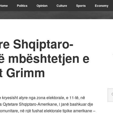
Home
Politics
Opinion
Culture
Sports
Economy
re Shqiptaro-
ë mbështetjen e
t Grimm
ryesisht atyre nga zona elektorale, e 11-të, në
jes Qytetare Shqiptaro-Amerikane, i janë bashkuar dje
omunitare, në një fushat elektorale tipike amerikane –