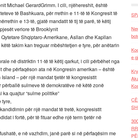
it Michael GerardGrimm. I cili, njëhereshit, është
eteve të Bashkuara, për rrethin e 11-të të Kongresit të
SP
rethin e 13-të, gjatë mandatit të tij të parë, të këtij
New
pjesët veriore të Brooklynit
bot
n Qytetare Shqiptaro-Amerikane, Asllan dhe Kapllan
këtë takim kan treguar mbështetjen e tyre, për anëtarin
Kod
e g
le në distriktin 11-të të këtij qarkut, i cili përbëhet nga
nit dhe përfaqëson ata në Kongresin amerikan – është
Kry
 Island – për një mandat tjetër të kongresistit
Aka
dur përballë sulmeve të demokratëve në këtë zonë
Ko
ai ka quajtur “sulme politike”
ÇË
 tyre,
SH
kandidimin për një mandat të tretë, kongresistit
dat i fortë, për të fituar edhe një term tjetër në
30
RR
jo fushatë, e në vazhdim, janë parë si në përfaqësim me
PË