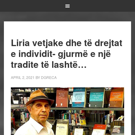
Liria vetjake dhe të drejtat
e individit- gjurmë e një
tradite të lashtë…
APRIL 2, 2021
BY
DGRECA