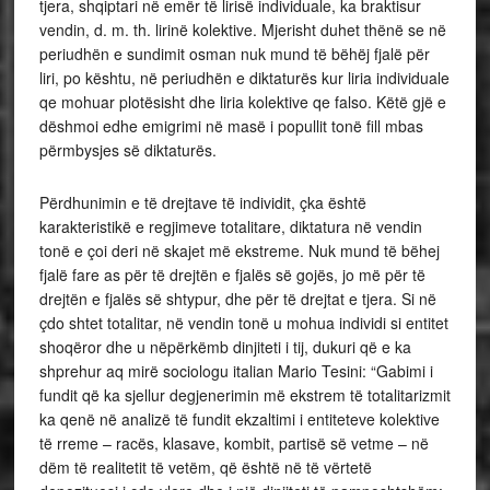
tjera, shqiptari në emër të lirisë individuale, ka braktisur
vendin, d. m. th. lirinë kolektive. Mjerisht duhet thënë se në
periudhën e sundimit osman nuk mund të bëhëj fjalë për
liri, po kështu, në periudhën e diktaturës kur liria individuale
qe mohuar plotësisht dhe liria kolektive qe falso. Këtë gjë e
dëshmoi edhe emigrimi në masë i popullit tonë fill mbas
përmbysjes së diktaturës.
Përdhunimin e të drejtave të individit, çka është
karakteristikë e regjimeve totalitare, diktatura në vendin
tonë e çoi deri në skajet më ekstreme. Nuk mund të bëhej
fjalë fare as për të drejtën e fjalës së gojës, jo më për të
drejtën e fjalës së shtypur, dhe për të drejtat e tjera. Si në
çdo shtet totalitar, në vendin tonë u mohua individi si entitet
shoqëror dhe u nëpërkëmb dinjiteti i tij, dukuri që e ka
shprehur aq mirë sociologu italian Mario Tesini: “Gabimi i
fundit që ka sjellur degjenerimin më ekstrem të totalitarizmit
ka qenë në analizë të fundit ekzaltimi i entiteteve kolektive
të rreme – racës, klasave, kombit, partisë së vetme – në
dëm të realitetit të vetëm, që është në të vërtetë