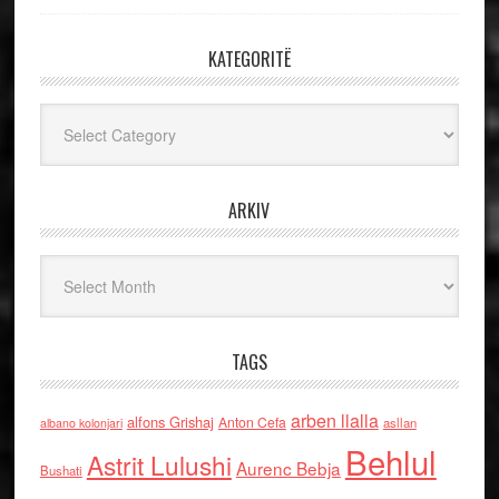
KATEGORITË
Kategoritë
ARKIV
Arkiv
TAGS
arben llalla
alfons Grishaj
Anton Cefa
asllan
albano kolonjari
Behlul
Astrit Lulushi
Aurenc Bebja
Bushati