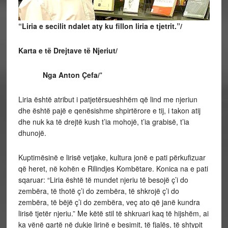
“Liria e secilit ndalet aty ku fillon liria e tjetrit.”/
Karta e të Drejtave të Njeriut/
Nga Anton Çefa/
*
Liria është atribut i patjetërsueshhëm që lind me njeriun
dhe është pajë e qenësishme shpirtërore e tij, i takon atij
dhe nuk ka të drejtë kush t’ia mohojë, t’ia grabisë, t’ia
dhunojë.
Kuptimësinë e lirisë vetjake, kultura jonë e pati përkufizuar
që heret, në kohën e Rilindjes Kombëtare. Konica na e pati
sqaruar: “Liria është të mundet njeriu të besojë ç’i do
zembëra, të thotë ç’i do zembëra, të shkrojë ç’i do
zembëra, të bëjë ç’i do zembëra, veç ato që janë kundra
lirisë tjetër njeriu.” Me këtë stil të shkruari kaq të hijshëm, ai
ka vënë qartë në dukje lirinë e besimit, të fjalës, të shtypit