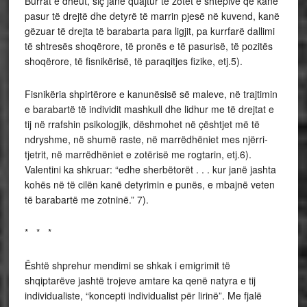
Burrat e dheut, siç janë quajtur të zotët e shtëpive që kanë
pasur të drejtë dhe detyrë të marrin pjesë në kuvend, kanë
gëzuar të drejta të barabarta para ligjit, pa kurrfarë dallimi
të shtresës shoqërore, të pronës e të pasurisë, të pozitës
shoqërore, të fisnikërisë, të paraqitjes fizike, etj.5).
Fisnikëria shpirtërore e kanunësisë së maleve, në trajtimin
e barabartë të individit mashkull dhe lidhur me të drejtat e
tij në rrafshin psikologjik, dëshmohet në çështjet më të
ndryshme, në shumë raste, në marrëdhëniet mes njërri-
tjetrit, në marrëdhëniet e zotërisë me rogtarin, etj.6).
Valentini ka shkruar: “edhe sherbëtorët . . . kur janë jashta
kohës në të cilën kanë detyrimin e punës, e mbajnë veten
të barabartë me zotninë.” 7).
* * *
Është shprehur mendimi se shkak i emigrimit të
shqiptarëve jashtë trojeve amtare ka qenë natyra e tij
individualiste, “koncepti individualist për lirinë”. Me fjalë