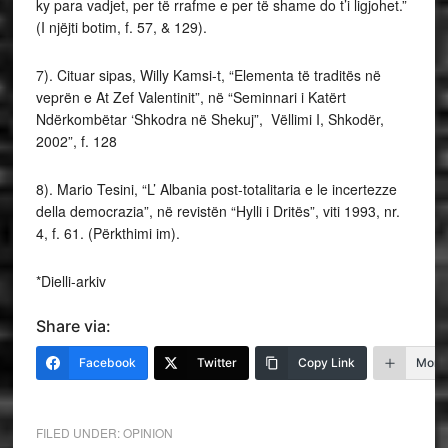
ky para vadjet, per të rrafme e per të shame do t’i ligjohet.”
(I njëjti botim, f. 57, & 129).
7). Cituar sipas, Willy Kamsi-t, “Elementa të traditës në
veprën e At Zef Valentinit”, në “Seminnari i Katërt
Ndërkombëtar ‘Shkodra në Shekuj”, Vëllimi I, Shkodër,
2002”, f. 128
8). Mario Tesini, “L’ Albania post-totalitaria e le incertezze
della democrazia”, në revistën “Hylli i Dritës”, viti 1993, nr.
4, f. 61. (Përkthimi im).
*Dielli-arkiv
Share via:
Facebook
Twitter
Copy Link
More
FILED UNDER:
OPINION