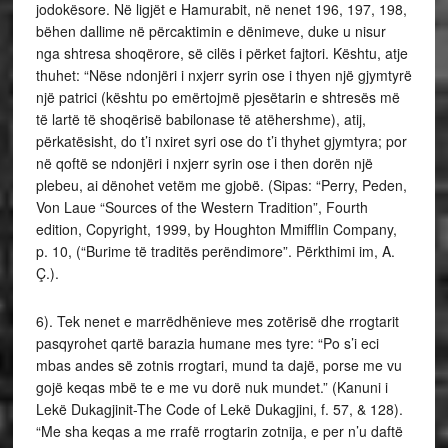
jodokësore. Në ligjët e Hamurabit, në nenet 196, 197, 198,
bëhen dallime në përcaktimin e dënimeve, duke u nisur
nga shtresa shoqërore, së cilës i përket fajtori. Kështu, atje
thuhet: “Nëse ndonjëri i nxjerr syrin ose i thyen një gjymtyrë
një patrici (kështu po emërtojmë pjesëtarin e shtresës më
të lartë të shoqërisë babilonase të atëhershme), atij,
përkatësisht, do t’i nxiret syri ose do t’i thyhet gjymtyra; por
në qoftë se ndonjëri i nxjerr syrin ose i then dorën një
plebeu, ai dënohet vetëm me gjobë. (Sipas: “Perry, Peden,
Von Laue “Sources of the Western Tradition”, Fourth
edition, Copyright, 1999, by Houghton Mmifflin Company,
p. 10, (“Burime të traditës perëndimore”. Përkthimi im, A.
Ç.).
6). Tek nenet e marrëdhënieve mes zotërisë dhe rrogtarit
pasqyrohet qartë barazia humane mes tyre: “Po s’i eci
mbas andes së zotnis rrogtari, mund ta dajë, porse me vu
gojë keqas mbë te e me vu dorë nuk mundet.” (Kanuni i
Lekë Dukagjinit-The Code of Lekë Dukagjini, f. 57, & 128).
“Me sha keqas a me rrafë rrogtarin zotnija, e per n’u daftë