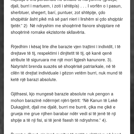
djali, burri i martuem, i zoti i shtëpís) . . . I vorfën o i pasun,
sherbtuer, shegert, barí, puntuer, zot shtëpije, çdo
shqipëtár âsht pikë mâ së pari nieri i lirshëm si çdo shqiptár
tjetër.” 2) Në ndryshim me shoqërinë fisnore shqiptare në
shoqërinë romake ekzistonte skllavëria.
Rrjedhim i kësaj lirie dhe barazie vjen trajtimi i individit, i të
drejtave të tij, respektimi i dinjitetit të tij, që kanë qenë
atribute të siguruara me një mori ligjesh kanunore. 3).
Natyrisht brenda suazës së shoqërisë patriarkale, në të
cilën të drejtat individuale i gëzon vetëm burri, nuk mund të
ketë një barazi absolute.
Gjithsesi, kjo mungesë barazie absolute nuk pengon a
mohon barazinë ndërmjet njëri-tjetrit: “Në Kanun të Lekë
Dukagjinit, djali me djalë, burri me burrë, çika me çikë e
grueja me grue njihen barabar ndër vedi si të jenë të nji
shpije a të nji fisi, si të jenë fisesh të ndryshme.” 4).