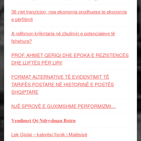
36 vjet tranzicion, nga ekonomia prodhuese te ekonomia
e përfitimit
A ndihmon krijimtaria në zbulimin e potencialeve të
fshehura?
PROF. AHMET QERIQI DHE EPOKA E REZISTENCЁS
DHE LUFTЁS PЁR LIRI!
FORMAT ALTERNATIVE TË EVIDENTIMIT TË
TARIFËS POSTARE NË HISTORINË E POSTËS
SHQIPTARE
NJË SPROVË E GUXIMSHME PERFORMIZMI…
𝐕𝐞𝐧𝐝𝐢𝐦𝐞𝐭 𝐐𝐞̈ 𝐍𝐝𝐫𝐲𝐬𝐡𝐮𝐚𝐧 𝐁𝐨𝐭𝐞̈𝐧
Lek Gjolaj – kalorësi fisnik i Malësisë