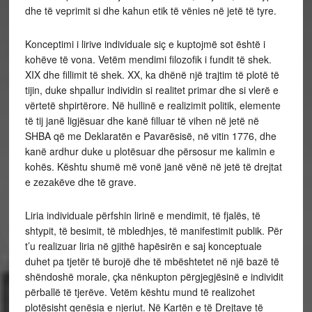
dhe të veprimit si dhe kahun etik të vënies në jetë të tyre.
Konceptimi i lirive individuale siç e kuptojmë sot është i
kohëve të vona. Vetëm mendimi filozofik i fundit të shek.
XIX dhe fillimit të shek. XX, ka dhënë një trajtim të plotë të
tijin, duke shpallur individin si realitet primar dhe si vlerë e
vërtetë shpirtërore. Në hullinë e realizimit politik, elemente
të tij janë ligjësuar dhe kanë filluar të vihen në jetë në
SHBA që me Deklaratën e Pavarësisë, në vitin 1776, dhe
kanë ardhur duke u plotësuar dhe përsosur me kalimin e
kohës. Kështu shumë më vonë janë vënë në jetë të drejtat
e zezakëve dhe të grave.
Liria individuale përfshin lirinë e mendimit, të fjalës, të
shtypit, të besimit, të mbledhjes, të manifestimit publik. Për
t’u realizuar liria në gjithë hapësirën e saj konceptuale
duhet pa tjetër të burojë dhe të mbështetet në një bazë të
shëndoshë morale, çka nënkupton përgjegjësinë e individit
përballë të tjerëve. Vetëm kështu mund të realizohet
plotësisht qenësia e njeriut. Në Kartën e të Drejtave të