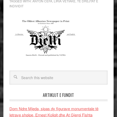
TAGGED WITH:
ANTON CEFA
,
LIRIA VETIAKE
,
TE DREJTAT E
INDIVIDIT
ARTIKUJT E FUNDIT
Dom Ndre Mjeda, sipas dy figurave monumentale të
letrave shqipe, Ernest Koliqit dhe At Gjergj Fishta