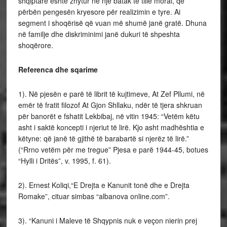
shqiptare është zhytur në një batak të tillë moral, që
përbën pengesën kryesore për realizimin e tyre. Ai
segment i shoqërisë që vuan më shumë janë gratë. Dhuna
në familje dhe diskriminimi janë dukuri të shpeshta
shoqërore.
Referenca dhe sqarime
1). Në pjesën e parë të librit të kujtimeve, At Zef Pllumi, në
emër të fratit filozof At Gjon Shllaku, ndër të tjera shkruan
për banorët e fshatit Lekbibaj, në vitin 1945: “Vetëm këtu
asht i saktë koncepti i njeriut të lirë. Kjo asht madhështia e
këtyne: që janë të gjithë të barabartë si njerëz të lirë.”
(“Rrno vetëm për me tregue” Pjesa e parë 1944-45, botues
“Hylli i Dritës”, v. 1995, f. 61).
2). Ernest Koliqi,“E Drejta e Kanunit tonë dhe e Drejta
Romake”, cituar simbas “albanova online.com”.
3). “Kanuni i Maleve të Shqypnis nuk e veçon nierin prej