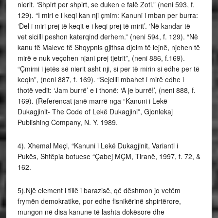
nierit. ‘Shpirt per shpirt, se duken e falë Zoti.” (neni 593, f.
129). “I miri e i keqi kan nji çmim: Kanuni i mban per burra:
‘Del i miri prej të keqit e i keqi prej të mirit’. ‘Në kandar të
vet sicilli peshon katerqind derhem.” (neni 594, f. 129). “Në
kanu të Maleve të Shqypnis gjithsa djelm të lejnë, njehen të
mirë e nuk veçohen njani prej tjetrit”, (neni 886, f.169).
“Çmimi i jetës së nierit asht nji, si per të mirin si edhe per të
keqin”, (neni 887, f. 169). “Sejcilli mbahet i mirë edhe i
thotë vedit: ‘Jam burrë’ e i thonë: ‘A je burrë!’, (neni 888, f.
169). (Referencat janë marrë nga “Kanuni i Lekë
Dukagjinit- The Code of Lekë Dukagjini”, Gjonlekaj
Publishing Company, N. Y. 1989.
4). Xhemal Meçi, “Kanuni i Lekë Dukagjinit, Varianti i
Pukës, Shtëpia botuese “Çabej MÇM, Tiranë, 1997, f. 72, &
162.
5).Një element i tillë i barazisë, që dëshmon jo vetëm
frymën demokratike, por edhe fisnikërinë shpirtërore,
mungon në disa kanune të lashta dokësore dhe