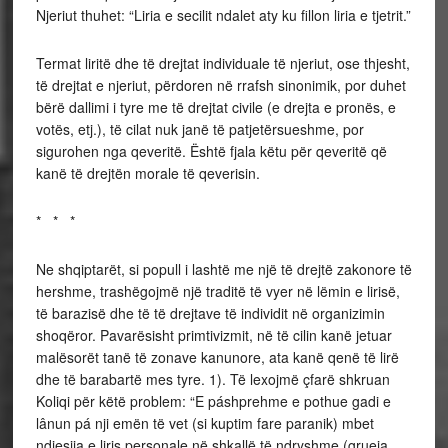
Njeriut thuhet: “Liria e secilit ndalet aty ku fillon liria e tjetrit.”
Termat liritë dhe të drejtat individuale të njeriut, ose thjesht,
të drejtat e njeriut, përdoren në rrafsh sinonimik, por duhet
bërë dallimi i tyre me të drejtat civile (e drejta e pronës, e
votës, etj.), të cilat nuk janë të patjetërsueshme, por
sigurohen nga qeveritë. Është fjala këtu për qeveritë që
kanë të drejtën morale të qeverisin.
* * *
Ne shqiptarët, si popull i lashtë me një të drejtë zakonore të
hershme, trashëgojmë një traditë të vyer në lëmin e lirisë,
të barazisë dhe të të drejtave të individit në organizimin
shoqëror. Pavarësisht primtivizmit, në të cilin kanë jetuar
malësorët tanë të zonave kanunore, ata kanë qenë të lirë
dhe të barabartë mes tyre. 1). Të lexojmë çfarë shkruan
Koliqi për këtë problem: “E páshprehme e pothue gadi e
lânun pá nji emën të vet (si kuptim fare paranik) mbet
ndjesija e liris personale në shkallë të ndryshme (grueja,