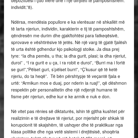
depozituesi i çdo vlere dhe i një dinjiteti të pamposhtshëm:
individit.”8).
Ndërsa, mendësia popullore e ka vlerësuar në shkallët më
të larta njeriun, individin, karakterin e tij të pamposhtshëm,
qëndresën me durim dhe gjakftohtësi para fatkeqësivë,
sprovave e vështirësive të jetës. Në një varg të gjatë fjalësh
të urta është gdhendur kjo psikologji stoike. Ja disa prej
tyre: “Ia dha pemës, u tha; ia dha gurit, plasi; ia dha njeriut,
duroi” , “I ra gurit e u ça, i ra robit e duroi”, “Burri ma i fortë
se guri”,”Pëlset guri, s’pëlset burri”, “Ç’kusur që të ketë
njeriu, do ta heqë”. Të bën përshtypje të veçantë fjala e
urtë: “Armikun mos e duaj, por nderin ia ruaj!”, që dëshmon
respektin për personalitetin dhe një ndjenjë humane të
fisme për njeriun, edhe kur e ke armik e nuk e don.
Në vitet pas rënies së diktaturës, ishin të gjitha kushtet për
realizimin e të drejtave të njeriut, por mjerisht për shkak të
korupcionit të skajshëm, të ushqyer dhe të praktikuar nga
klasa politike dhe nga vetë sistemi i drejtësisë, shoqëria