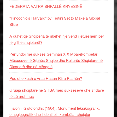
FEDERATA VATRA SHPALLË KRYESINË
“Pinocchio’s Harvard” by Tertini Set to Make a Global
Slice
A duhet që Shqipëria të ribëhet një vend i jetueshëm për
të gjithë shqiptarët?
Përfundoi me sukses Seminari XIX Mbarëkombëtar i
Mësuesve të Gjuhës Shqipe dhe Kulturës Shqiptare në
Diasporë dhe në Mërgatë
Pse dhe kush e vrau Hasan Riza Pashën?
Gruaja shqiptare në SHBA mes sukseseve dhe sfidave
të së ardhmes
Fjalori i Kristoforidhit (1904): Monument leksikografik,
etnogjeografik dhe i identitetit kombëtar shqiptar