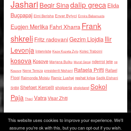
Jashari
dalip greca
Beqir Sina
Elida
Buçpapaj
Enver Bytyci
Elmi Berisha
Ermira Babamusta
Frank
Eugjen Merlika
Fahri Xharra
shkreli
Ilir
Gezim Llojdia
Fritz radovani
Levonja
Interviste
Kolec Traboini
Keze Kozeta Zylo
kosova
Kosove
nderroi jete
Marjana Bulku
ne
Murat Gecaj
Rafaela Prifti
Rafael
Nene Tereza
Kosove
presidenti Nishani
Floqi
Raimonda Moisiu
Ramiz Lushaj
reshat kripa
Sadik Elshani
Sokol
Shefqet Kercelli
shqiperia
shqiptaret
SHBA
Paja
Vatra
Visar Zhiti
Thaci
This website uses cookies to improve your experience. We'll
assume you're ok with this, but you can opt-out if you wish.