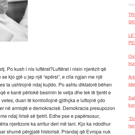
TR
SK
LE
PE
Oxh
tru
tj. Po kush i nis luftërat?Luftërat i nisin njerëzit që
se kjo gjë u jep një “epërsi”, e cila ngjan me një
Arb
iden
vetes ta ushtrojnë ndaj kujtdo. Po ashtu diktatorë bëhen
 që e kanë përtokë besimin te vetja dhe tek të tjerët e
Sal
vetes, duan të kontrollojnë gjithçka e luftojnë çdo
ko
yer në armiqtë e demokracisë. Demokracia presupozon
me ndaj lirisë së tjetrit. Edhe pse e papërsosur,
“Do
ria njerëzore ka arritur deri më tani. Kjo ka ndodhur
her
uar shumë përgjatë historisë. Prandaj që Evropa nuk