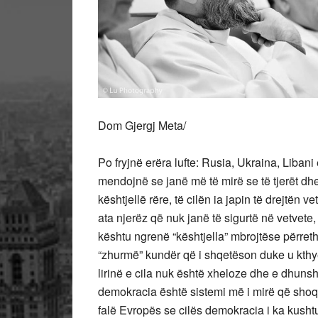
Dom Gjergj Meta/
Po fryjnë erëra lufte: Rusia, Ukraina, Libani e
mendojnë se janë më të mirë se të tjerët dhe 
kështjellë rëre, të cilën ia japin të drejtën 
ata njerëz që nuk janë të sigurtë në vetvete,
kështu ngrenë “kështjella” mbrojtëse përreth 
“zhurmë” kundër që i shqetëson duke u kth
lirinë e cila nuk është xheloze dhe e dhunsh
demokracia është sistemi më i mirë që shoqë
falë Evropës se cilës demokracia i ka kusht