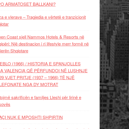
PO ARMATOSET BALLKANI?
za e vlerave – Tragjedia e vërtetë e tranzicionit
iptar
en Coast sjell Nammos Hotels & Resorts në
ipëri: Një destinacion i ri lifestyle merr formë në
ierën Shqiptare
EBLO (1966) / HISTORIA E SPANJOLLES
A VALENCIA QË PËRFUNDOI NË LUSHNJE
29 VJET PRITJE (1937 – 1966) TË NJË
LEFONATE NGA DY MOTRAT
tojmë sakrificën e familjes Lleshi për lirinë e
sovës
AÇI NUK E MPOSHTI SHPIRTIN