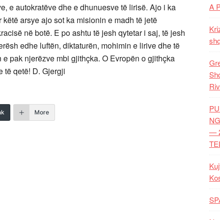
ve, e autokratëve dhe e dhunuesve të lirisë. Ajo i ka
A 
ër këtë arsye ajo sot ka misionin e madh të jetë
Kri
isë në botë. E po ashtu të jesh qytetar i saj, të jesh
shq
erësh edhe luftën, diktaturën, mohimin e lirive dhe të
in e pak njerëzve mbi gjithçka. O Evropën o gjithçka
Gre
e të qetë! D. Gjergji
Shq
Riv
PU
nk
More
NG
— 
TE
Kuj
Ko
SP