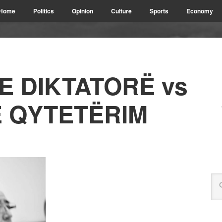
Home
Politics
Opinion
Culture
Sports
Economy
E DIKTATORË vs
 QYTETËRIM