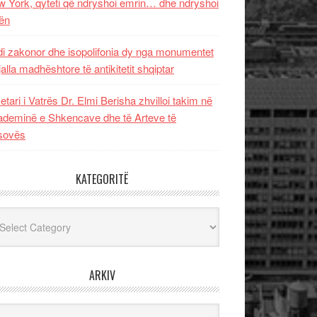
 York, qyteti që ndryshoi emrin… dhe ndryshoi
ën
i zakonor dhe isopolifonia dy nga monumentet
jalla madhështore të antikitetit shqiptar
etari i Vatrës Dr. Elmi Berisha zhvilloi takim në
deminë e Shkencave dhe të Arteve të
sovës
KATEGORITË
egoritë
ARKIV
iv