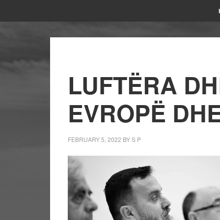
LUFTËRA DH
EVROPË DHE
FEBRUARY 5, 2022
BY
S P