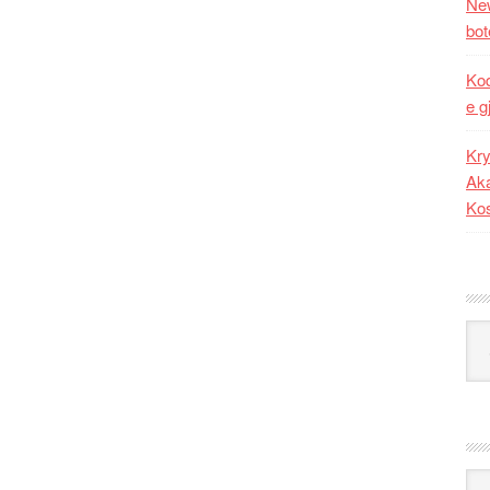
New
bot
Kod
e g
Kry
Aka
Ko
Kat
Ark