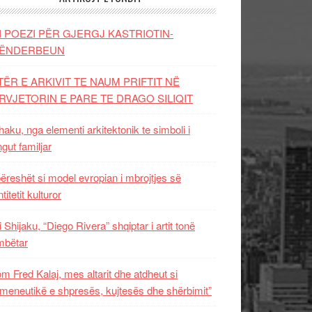
I POEZI PËR GJERGJ KASTRIOTIN-
ËNDERBEUN
TËR E ARKIVIT TE NAUM PRIFTIT NË
RVJETORIN E PARE TE DRAGO SILIQIT
aku, nga elementi arkitektonik te simboli i
ngut familjar
ëreshët si model evropian i mbrojtjes së
titetit kulturor
i Shijaku, “Diego Rivera” shqiptar i artit tonë
mbëtar
m Fred Kalaj, mes altarit dhe atdheut si
meneutikë e shpresës, kujtesës dhe shërbimit”