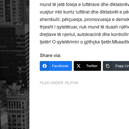
mund të jetë foleja e luftërave dhe diktatorë
vuajtur mbi kurriz luftërat dhe diktatorët e p
shembulli, përçuesja, promovuesja e demokrac
thjesht i qytetëruar, nuk mund të duash njëh
drejtave të njeriut, autokracinë dhe kontroll
tjetër! O qytetërimin o gjithçka tjetër.Mbasdit
Share via:
Facebook
Twitter
Copy Li
FILED UNDER:
FEJTON