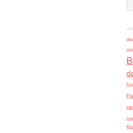
alba
asll
B
d
Env
Fa
ra
Inte
Ko