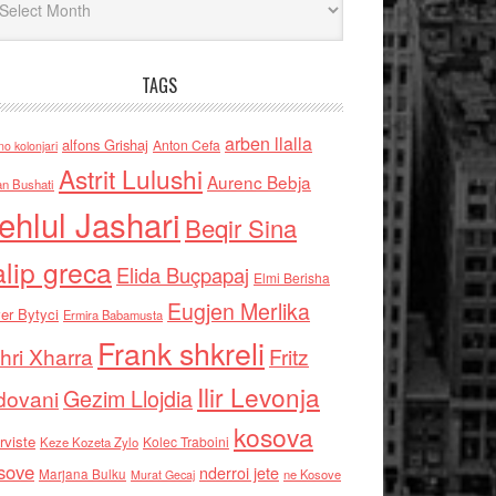
TAGS
arben llalla
alfons Grishaj
Anton Cefa
no kolonjari
Astrit Lulushi
Aurenc Bebja
an Bushati
ehlul Jashari
Beqir Sina
alip greca
Elida Buçpapaj
Elmi Berisha
Eugjen Merlika
er Bytyci
Ermira Babamusta
Frank shkreli
hri Xharra
Fritz
Ilir Levonja
Gezim Llojdia
dovani
kosova
rviste
Kolec Traboini
Keze Kozeta Zylo
sove
nderroi jete
Marjana Bulku
ne Kosove
Murat Gecaj