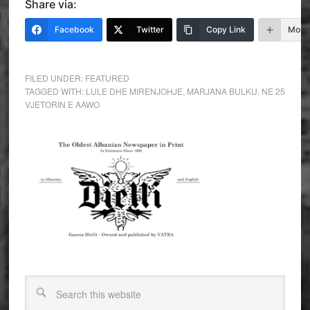
Share via:
Facebook
Twitter
Copy Link
More
FILED UNDER:
FEATURED
TAGGED WITH:
LULE DHE MIRENJOHJE
,
MARJANA BULKU
,
NE 25
VJETORIN E AAWO