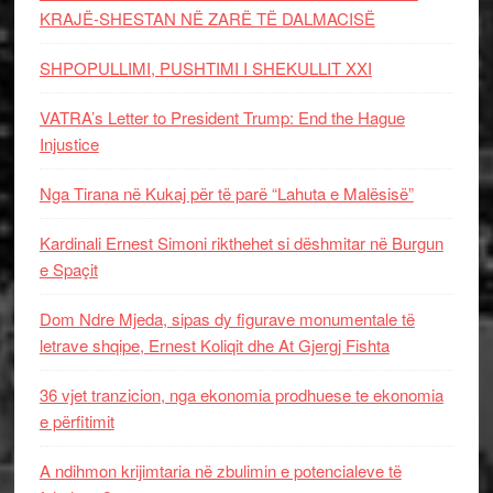
KRAJË-SHESTAN NË ZARË TË DALMACISË
SHPOPULLIMI, PUSHTIMI I SHEKULLIT XXI
VATRA’s Letter to President Trump: End the Hague
Injustice
Nga Tirana në Kukaj për të parë “Lahuta e Malësisë”
Kardinali Ernest Simoni rikthehet si dëshmitar në Burgun
e Spaçit
Dom Ndre Mjeda, sipas dy figurave monumentale të
letrave shqipe, Ernest Koliqit dhe At Gjergj Fishta
36 vjet tranzicion, nga ekonomia prodhuese te ekonomia
e përfitimit
A ndihmon krijimtaria në zbulimin e potencialeve të