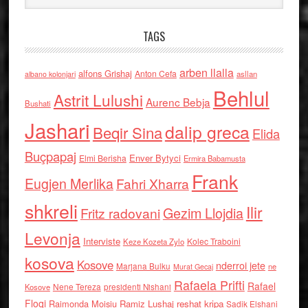
TAGS
arben llalla
alfons Grishaj
Anton Cefa
asllan
albano kolonjari
Behlul
Astrit Lulushi
Aurenc Bebja
Bushati
Jashari
dalip greca
Beqir Sina
Elida
Buçpapaj
Enver Bytyci
Elmi Berisha
Ermira Babamusta
Frank
Eugjen Merlika
Fahri Xharra
shkreli
Ilir
Gezim Llojdia
Fritz radovani
Levonja
Interviste
Kolec Traboini
Keze Kozeta Zylo
kosova
Kosove
nderroi jete
Marjana Bulku
ne
Murat Gecaj
Rafaela Prifti
Rafael
Nene Tereza
Kosove
presidenti Nishani
Floqi
Raimonda Moisiu
Ramiz Lushaj
reshat kripa
Sadik Elshani