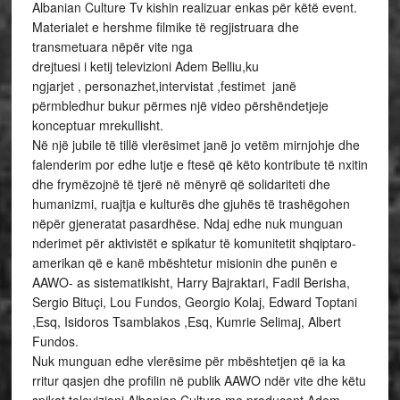
Albanian Culture Tv kishin realizuar enkas për këtë event.
Materialet e hershme filmike të regjistruara dhe
transmetuara nëpër vite nga
drejtuesi i ketij televizioni Adem Belliu,ku
ngjarjet , personazhet,intervistat ,festimet janë
përmbledhur bukur përmes një video përshëndetjeje
konceptuar mrekullisht.
Në një jubile të tillë vlerësimet janë jo vetëm mirnjohje dhe
falenderim por edhe lutje e ftesë që këto kontribute të nxitin
dhe frymëzojnë të tjerë në mënyrë që solidariteti dhe
humanizmi, ruajtja e kulturës dhe gjuhës të trashëgohen
nëpër gjeneratat pasardhëse. Ndaj edhe nuk munguan
nderimet për aktivistët e spikatur të komunitetit shqiptaro-
amerikan që e kanë mbështetur misionin dhe punën e
AAWO- as sistematikisht, Harry Bajraktari, Fadil Berisha,
Sergio Bituçi, Lou Fundos, Georgio Kolaj, Edward Toptani
,Esq, Isidoros Tsamblakos ,Esq, Kumrie Selimaj, Albert
Fundos.
Nuk munguan edhe vlerësime për mbështetjen që ia ka
rritur qasjen dhe profilin në publik AAWO ndër vite dhe këtu