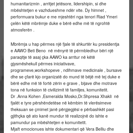
humanitarizmin , arritjet jetësore, lidershipin, si dhe
mbështetjen e vazhdueshme ndër vite. Dy himnet ,
performuara bukur e me mjeshtëri nga tenori Riad Ymeri
çelën këtë mbrëmje duke e bërë edhe më të ngrohtë
atmosferën .
Mbrëmja u hap përmes një fjale të shkurtër ku presidentja
e AAWO Beti Beno në mënyrë të përmbledhur bëri një
paraqitje të asaj çka AAWO ka arritur në këtë
gjysmëshekull përmes iniciativave,
programeve,workshopeve , ndihmave medicinale , bursave
dhe se çfarë kjo organizatë do mund të bëjë më tej duke e
bërë edhe më të fortë zërin e grave , bijave dhe motrave
tona në funksion të civilizimit të familjes, komunitetit.
Dr .Anna Kohen ,Esmeralda Mosko,Dr.Shpresa Xhakli në
fjalët e tyre përshëndetëse në këmbim të vlerësimeve
theksuan se çmimet janë përgjegjësi e përbashkët pasi
gjithçka që ato kanë mundur të realizojnë do ishte e
pamundur pa mbështetjen e komunitetit.
Mjaft emocionues ishte dokumentari që Vera Belliu dhe