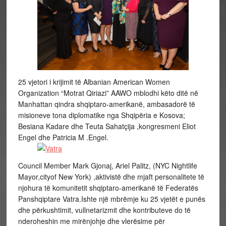
25 vjetori i krijimit të Albanian American Women
Organization “Motrat Qiriazi” AAWO mblodhi këto ditë në
Manhattan qindra shqiptaro-amerikanë, ambasadorë të
misioneve tona diplomatike nga Shqipëria e Kosova;
Besiana Kadare dhe Teuta Sahatçija ,kongresmeni Eliot
Engel dhe Patricia M .Engel.
Council Member Mark Gjonaj, Ariel Palitz, (NYC Nightlife
Mayor,cityof New York) ,aktivistë dhe mjaft personalitete të
njohura të komunitetit shqiptaro-amerikanë të Federatës
Panshqiptare Vatra.Ishte një mbrëmje ku 25 vjetët e punës
dhe përkushtimit, vullnetarizmit dhe kontributeve do të
nderoheshin me mirënjohje dhe vlerësime për