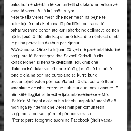
palodhur në shërbim të komunitetit shqiptaro-amerikan zë
vend të veçantë në kujtesën e tyre.
Netë të tilla vlerësimesh dhe nderimesh na bëjnë të
reflektojmë mbi aktet tona të përditëshme, se sa të
paharrueshme bëhen ato kur i shërbejnë qëllimeve që nën
një kujtesë të tillë falin kaq shumë tekst dhe nëntekst e mbi
të gjitha përcjellim dashuri për Njeriun.
AAWO motrat Qiriazi u krijuan 25 vjet më parë mbi historinë
shqiptare të Parashqevi dhe Sevasti Qiriazit të cilat
konsiderohen si nëna të civilizimit, edukimit dhe
diplomacisë duke kontribuar e lënë gjurmë në historinë
tonë e cila na bën më europianë se kurrë kur e
prezantojmë veten përmes Vlerash të cilat edhe të ftuarit
amerikanë që ishin prezentë nuk mund të mos i vinin re .E
nën këtë llogjikë ishte edhe fjala mbresëlënëse e Mrs
.Patricia M.Engel e cila nuk e fshehu aspak kënaqsinē që
mori nga ky nderim dhe vlerësimin për komunitetin
shqiptaro-amerkan që rritet përmes vlerash.
*Per te pare fotografie suoni ne Facebook (dielli vatra)