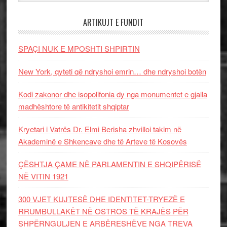
ARTIKUJT E FUNDIT
SPAÇI NUK E MPOSHTI SHPIRTIN
New York, qyteti që ndryshoi emrin… dhe ndryshoi botën
Kodi zakonor dhe isopolifonia dy nga monumentet e gjalla
madhështore të antikitetit shqiptar
Kryetari i Vatrës Dr. Elmi Berisha zhvilloi takim në
Akademinë e Shkencave dhe të Arteve të Kosovës
ÇËSHTJA ÇAME NË PARLAMENTIN E SHQIPËRISË
NË VITIN 1921
300 VJET KUJTESË DHE IDENTITET-TRYEZË E
RRUMBULLAKËT NË OSTROS TË KRAJËS PËR
SHPËRNGULJEN E ARBËRESHËVE NGA TREVA