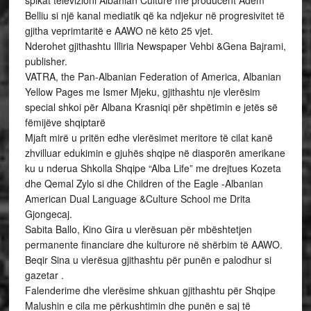
spikat televizioni Albanian Culture me producent Adem
Belliu si një kanal mediatik që ka ndjekur në progresivitet të
gjitha veprimtaritë e AAWO në këto 25 vjet.
Nderohet gjithashtu Illiria Newspaper Vehbi &Gena Bajrami,
publisher.
VATRA, the Pan-Albanian Federation of America, Albanian
Yellow Pages me Ismer Mjeku, gjithashtu nje vlerësim
special shkoi për Albana Krasniqi për shpëtimin e jetës së
fëmijëve shqiptarë
Mjaft mirë u pritën edhe vlerësimet meritore të cilat kanë
zhvilluar edukimin e gjuhës shqipe në diasporën amerikane
ku u nderua Shkolla Shqipe “Alba Life” me drejtues Kozeta
dhe Qemal Zylo si dhe Children of the Eagle -Albanian
American Dual Language &Culture School me Drita
Gjongecaj.
Sabita Ballo, Kino Gira u vlerësuan për mbështetjen
permanente financiare dhe kulturore në shërbim të AAWO.
Beqir Sina u vlerësua gjithashtu për punën e palodhur si
gazetar .
Falenderime dhe vlerësime shkuan gjithashtu për Shqipe
Malushin e cila me përkushtimin dhe punën e saj të