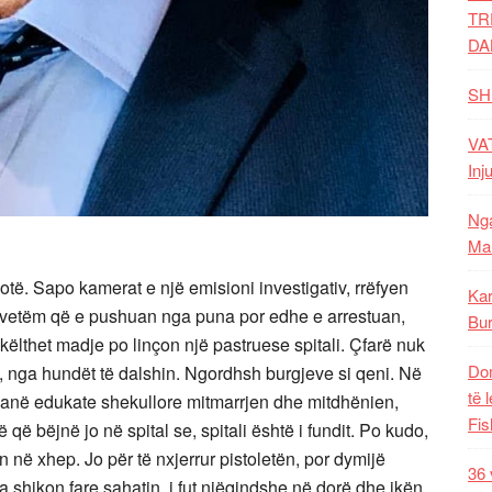
TR
DA
SH
VAT
Inj
Nga
Mal
ë. Sapo kamerat e një emisioni investigativ, rrëfyen
Kar
 jo vetëm që e pushuan nga puna por edhe e arrestuan,
Bur
këlthet madje po linçon një pastruese spitali. Çfarë nuk
Dom
m, nga hundët të dalshin. Ngordhsh burgjeve si qeni. Në
të 
 kanë edukate shekullore mitmarrjen dhe mitdhënien,
Fis
që bëjnë jo në spital se, spitali është i fundit. Po kudo,
n në xhep. Jo për të nxjerrur pistoletën, por dymijë
36 
ta shikon fare sahatin, i fut njëqindshe në dorë dhe ikën.