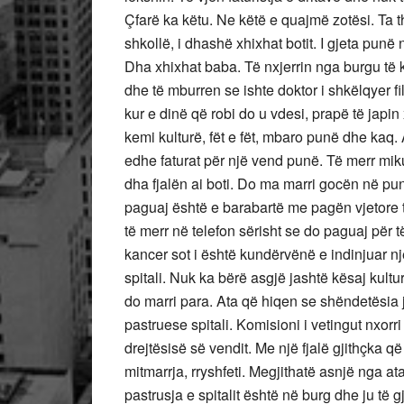
Çfarë ka këtu. Ne këtë e quajmë zotësi. Ta 
shkollë, i dhashë xhixhat botit. I gjeta punë 
Dha xhixhat baba. Të nxjerrin nga burgu të
dhe të mburren se ishte doktor i shkëlqyer f
kur e dinë që robi do u vdesi, prapë të jap
kemi kulturë, fët e fët, mbaro punë dhe kaq.
edhe faturat për një vend punë. Të merr mik
dha fjalën ai boti. Do ma marri gocën në punë
paguaj është e barabartë me pagën vjetore t
të merr në telefon sërisht se do paguaj për 
kancer sot i është kundërvënë e indinjuar nj
spitali. Nuk ka bërë asgjë jashtë kësaj kul
do marri para. Ata që hiqen se shëndetësia 
pastruese spitali. Komisioni i vetingut nxorri
drejtësisë së vendit. Me një fjalë gjithçka 
mitmarrja, rryshfeti. Megjithatë asnjë nga a
pastrusja e spitalit është në burg dhe ju të