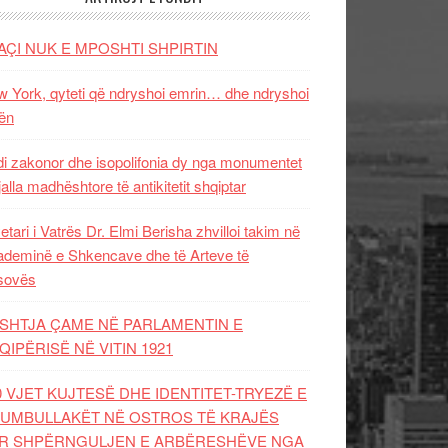
AÇI NUK E MPOSHTI SHPIRTIN
 York, qyteti që ndryshoi emrin… dhe ndryshoi
ën
i zakonor dhe isopolifonia dy nga monumentet
jalla madhështore të antikitetit shqiptar
etari i Vatrës Dr. Elmi Berisha zhvilloi takim në
deminë e Shkencave dhe të Arteve të
sovës
SHTJA ÇAME NË PARLAMENTIN E
QIPËRISË NË VITIN 1921
0 VJET KUJTESË DHE IDENTITET-TRYEZË E
UMBULLAKËT NË OSTROS TË KRAJËS
R SHPËRNGULJEN E ARBËRESHËVE NGA