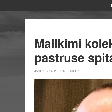
Mallkimi kolek
pastruse spita
JANUARY 14, 2021
BY
DGRECA