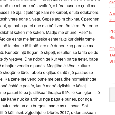
eko
thonë me mburrje në tavolinë, e bëra nusen e çunit me
nuses së djalit tjetër që kam në kurbet, e futa edukatore.
A n
 kesh vrarë edhe 5 veta. Sepse japim xhixhat. Operohen
fsh
ilani, qe baba paret dhe ma bëri zemrën të re. Por edhe
PR
in xhixhat kokërr më kokërr. Madje me dhunë. Pse? E
RE
 Ajo që është më fantastike është fakti kur deklarojmë
u në telefon e të thotë, ore më duhen kaq para se ma
FO
. Kur bën një llogari të shpejt, rezulton se tarifa që do
TA
ë dy vjetëve. Dhe ndodh që kur vjen partia tjetër, baba
SH
të mbajtur vendin e punës. Megjithatë kësaj kulture
ë shoqëri e tërë. Tabela e qitjes është një pastruese
ture. Ka zënë një vend pune me para dhe normalisht që
jonë është e pastër, kanë marrë dyfishin e kësaj
Kat
 me pasuri të pa justifikuar thuajse 95% të kontigjentit të
që ata kanë nuk ka ardhur nga paga e punës, por nga
ta nuk u ndalua e u burgos, madje as u linçua. Sot
 gjithë këlthisni. Zgjedhjet e Dibrës 2017, u demaskuan