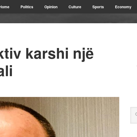
Home
Politics
Opinion
Culture
Sports
Economy
tiv karshi një
li