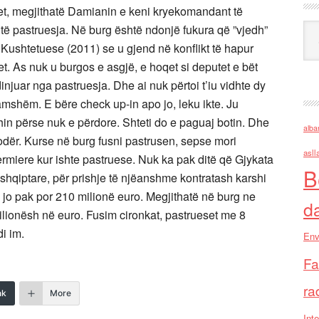
jet, megjithatë Damianin e keni kryekomandant të
Ark
të pastruesja. Në burg është ndonjë fukura që ”vjedh”
a Kushtetuese (2011) se u gjend në konflikt të hapur
 vet. As nuk u burgos e asgjë, e hoqet si deputet e bët
dinjuar nga pastruesja. Dhe ai nuk përtoi t’iu vidhte dy
amshëm. E bëre check up-in apo jo, leku ikte. Ju
shin përse nuk e përdore. Shteti do e paguaj botin. Dhe
alba
odër. Kurse në burg fusni pastrusen, sepse mori
asll
nfermiere kur ishte pastruese. Nuk ka pak ditë që Gjykata
B
 shqiptare, për prishje të njëanshme kontratash karshi
 jo pak por 210 milionë euro. Megjithatë në burg ne
d
milionësh në euro. Fusim cironkat, pastrueset me 8
i im.
Env
Fa
ra
nk
More
Inte