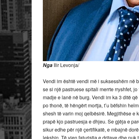
Nga
Ilir Levonja/
Vendi im është vendi më i suksesshëm në bot
se si një pastruese spitali merrte rryshfet,
madje e lanë në burg. Vendi im ka 3 ditë që 
po thonë, të hëngërt mortja, t’u bëfshin hel
shesh të varin moj qelbësirë. Megjithëse e
prapë kjo pastruesja e dhjeu. Se gjëja e parë 
sikur edhe për një çertifikatë, e mbajnë dorë
lekshin. Të vjen faturistja e dritave dhe nuk 