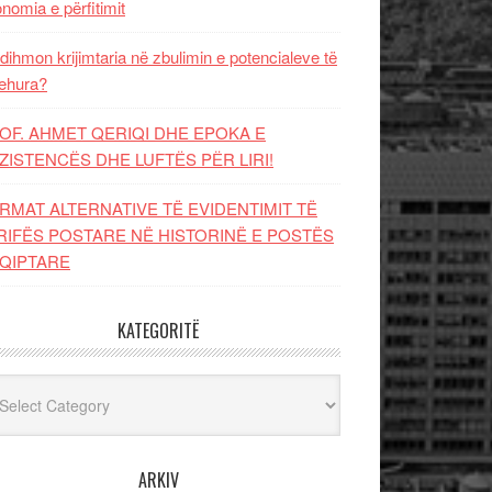
nomia e përfitimit
dihmon krijimtaria në zbulimin e potencialeve të
ehura?
OF. AHMET QERIQI DHE EPOKA E
ZISTENCЁS DHE LUFTЁS PЁR LIRI!
RMAT ALTERNATIVE TË EVIDENTIMIT TË
RIFËS POSTARE NË HISTORINË E POSTËS
QIPTARE
KATEGORITË
egoritë
ARKIV