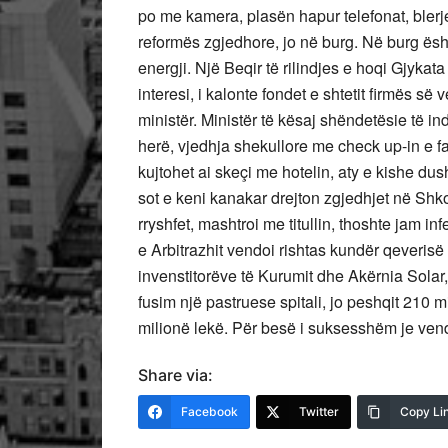
po me kamera, plasën hapur telefonat, bler
reformës zgjedhore, jo në burg. Në burg ësh
energji. Një Beqir të rilindjes e hoqi Gjykat
interesi, i kalonte fondet e shtetit firmës së
ministër. Ministër të kësaj shëndetësie të in
herë, vjedhja shekullore me check up-in e f
kujtohet ai skeçi me hotelin, aty e kishe du
sot e keni kanakar drejton zgjedhjet në Shk
rryshfet, mashtroi me titullin, thoshte jam i
e Arbitrazhit vendoi rishtas kundër qeverisë
invenstitorëve të Kurumit dhe Akërnia Solar,
fusim një pastruese spitali, jo peshqit 210 
milionë lekë. Për besë i suksesshëm je vend
Share via:
Facebook
Twitter
Copy Li