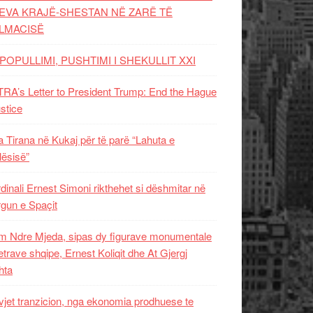
EVA KRAJË-SHESTAN NË ZARË TË
LMACISË
POPULLIMI, PUSHTIMI I SHEKULLIT XXI
RA’s Letter to President Trump: End the Hague
ustice
 Tirana në Kukaj për të parë “Lahuta e
ësisë”
dinali Ernest Simoni rikthehet si dëshmitar në
gun e Spaçit
 Ndre Mjeda, sipas dy figurave monumentale
letrave shqipe, Ernest Koliqit dhe At Gjergj
hta
vjet tranzicion, nga ekonomia prodhuese te