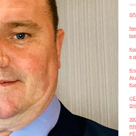
SP
New
bot
Kod
e g
Kry
Aka
Ko
ÇË
SH
30
RR
PË