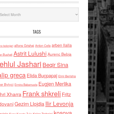
iv
TAGS
arben llalla
alfons Grishaj
Anton Cefa
no kolonjari
Astrit Lulushi
Aurenc Bebja
an Bushati
ehlul Jashari
Beqir Sina
alip greca
Elida Buçpapaj
Elmi Berisha
Eugjen Merlika
er Bytyci
Ermira Babamusta
Frank shkreli
hri Xharra
Fritz
Ilir Levonja
Gezim Llojdia
dovani
kosova
rviste
Kolec Traboini
Keze Kozeta Zylo