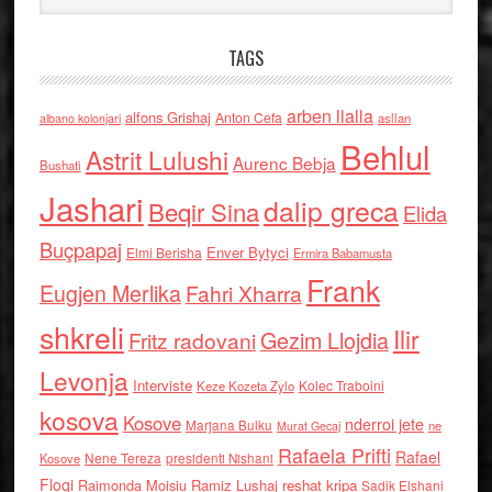
TAGS
arben llalla
alfons Grishaj
Anton Cefa
asllan
albano kolonjari
Behlul
Astrit Lulushi
Aurenc Bebja
Bushati
Jashari
dalip greca
Beqir Sina
Elida
Buçpapaj
Enver Bytyci
Elmi Berisha
Ermira Babamusta
Frank
Eugjen Merlika
Fahri Xharra
shkreli
Ilir
Gezim Llojdia
Fritz radovani
Levonja
Interviste
Kolec Traboini
Keze Kozeta Zylo
kosova
Kosove
nderroi jete
Marjana Bulku
ne
Murat Gecaj
Rafaela Prifti
Rafael
Nene Tereza
Kosove
presidenti Nishani
Floqi
Raimonda Moisiu
Ramiz Lushaj
reshat kripa
Sadik Elshani