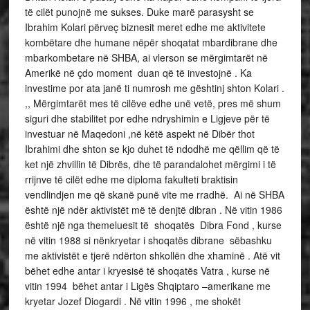
të cilët punojnë me sukses. Duke marë parasysht se
Ibrahim Kolari përveç biznesit meret edhe me aktivitete
kombëtare dhe humane nëpër shoqatat mbardibrane dhe
mbarkombetare në SHBA, ai vlerson se mërgimtarët në
Amerikë në çdo moment duan që të investojnë . Ka
investime por ata janë ti numrosh me gështinj shton Kolari .
,, Mërgimtarët mes të cilëve edhe unë vetë, pres më shum
siguri dhe stabilitet por edhe ndryshimin e Ligjeve për të
investuar në Maqedoni ,në këtë aspekt në Dibër thot
Ibrahimi dhe shton se kjo duhet të ndodhë me qëllim që të
ket një zhvillin të Dibrës, dhe të parandalohet mërgimi i të
rrijnve të cilët edhe me diploma fakulteti braktisin
vendlindjen me që skanë punë vite me rradhë. Ai në SHBA
është një ndër aktivistët më të denjtë dibran . Në vitin 1986
është një nga themeluesit të shoqatës Dibra Fond , kurse
në vitin 1988 si nënkryetar i shoqatës dibrane sëbashku
me aktivistët e tjerë ndërton shkollën dhe xhaminë . Atë vit
bëhet edhe antar i kryesisë të shoqatës Vatra , kurse në
vitin 1994 bëhet antar i Ligës Shqiptaro –amerikane me
kryetar Jozef Diogardi . Në vitin 1996 , me shokët