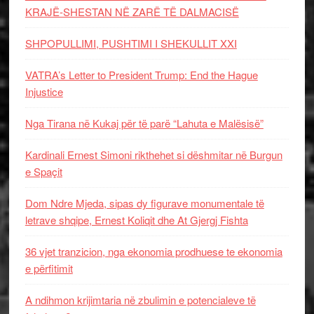
KRAJË-SHESTAN NË ZARË TË DALMACISË
SHPOPULLIMI, PUSHTIMI I SHEKULLIT XXI
VATRA’s Letter to President Trump: End the Hague
Injustice
Nga Tirana në Kukaj për të parë “Lahuta e Malësisë”
Kardinali Ernest Simoni rikthehet si dëshmitar në Burgun
e Spaçit
Dom Ndre Mjeda, sipas dy figurave monumentale të
letrave shqipe, Ernest Koliqit dhe At Gjergj Fishta
36 vjet tranzicion, nga ekonomia prodhuese te ekonomia
e përfitimit
A ndihmon krijimtaria në zbulimin e potencialeve të