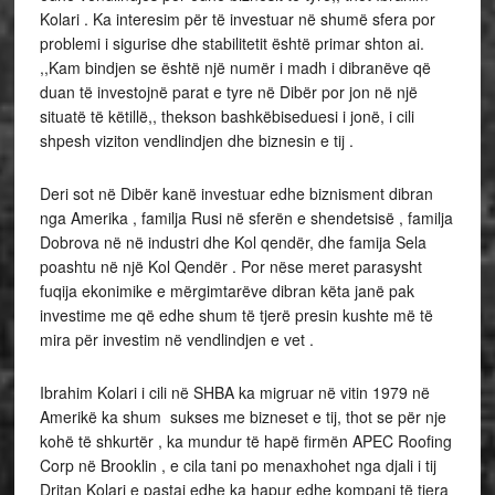
Kolari . Ka interesim për të investuar në shumë sfera por
problemi i sigurise dhe stabilitetit është primar shton ai.
,,Kam bindjen se është një numër i madh i dibranëve që
duan të investojnë parat e tyre në Dibër por jon në një
situatë të këtillë,, thekson bashkëbiseduesi i jonë, i cili
shpesh viziton vendlindjen dhe biznesin e tij .
Deri sot në Dibër kanë investuar edhe biznisment dibran
nga Amerika , familja Rusi në sferën e shendetsisë , familja
Dobrova në në industri dhe Kol qendër, dhe famija Sela
poashtu në një Kol Qendër . Por nëse meret parasysht
fuqija ekonimike e mërgimtarëve dibran këta janë pak
investime me që edhe shum të tjerë presin kushte më të
mira për investim në vendlindjen e vet .
Ibrahim Kolari i cili në SHBA ka migruar në vitin 1979 në
Amerikë ka shum sukses me bizneset e tij, thot se për nje
kohë të shkurtër , ka mundur të hapë firmën APEC Roofing
Corp në Brooklin , e cila tani po menaxhohet nga djali i tij
Dritan Kolari e pastaj edhe ka hapur edhe kompani të tjera