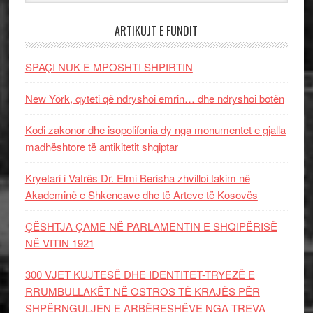
ARTIKUJT E FUNDIT
SPAÇI NUK E MPOSHTI SHPIRTIN
New York, qyteti që ndryshoi emrin… dhe ndryshoi botën
Kodi zakonor dhe isopolifonia dy nga monumentet e gjalla
madhështore të antikitetit shqiptar
Kryetari i Vatrës Dr. Elmi Berisha zhvilloi takim në
Akademinë e Shkencave dhe të Arteve të Kosovës
ÇËSHTJA ÇAME NË PARLAMENTIN E SHQIPËRISË
NË VITIN 1921
300 VJET KUJTESË DHE IDENTITET-TRYEZË E
RRUMBULLAKËT NË OSTROS TË KRAJËS PËR
SHPËRNGULJEN E ARBËRESHËVE NGA TREVA