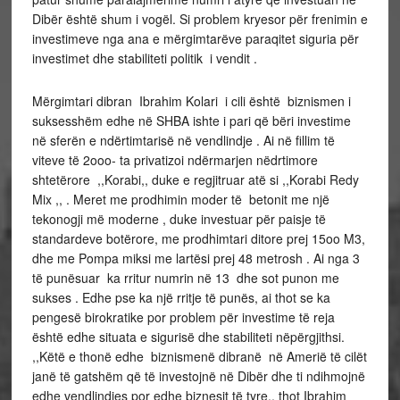
Dibër është shum i vogël. Si problem kryesor për frenimin e
investimeve nga ana e mërgimtarëve paraqitet siguria për
investimet dhe stabiliteti politik i vendit .
Mërgimtari dibran Ibrahim Kolari i cili është biznismen i
suksesshëm edhe në SHBA ishte i pari që bëri investime
në sferën e ndërtimtarisë në vendlindje . Ai në fillim të
viteve të 2ooo- ta privatizoi ndërmarjen nëdrtimore
shtetërore ,,Korabi,, duke e regjitruar atë si ,,Korabi Redy
Mix ,, . Meret me prodhimin moder të betonit me një
tekonogji më moderne , duke investuar për paisje të
standardeve botërore, me prodhimtari ditore prej 15oo M3,
dhe me Pompa miksi me lartësi prej 48 metrosh . Ai nga 3
të punësuar ka rritur numrin në 13 dhe sot punon me
sukses . Edhe pse ka një rritje të punës, ai thot se ka
pengesë birokratike por problem për investime të reja
është edhe situata e sigurisë dhe stabiliteti nëpërgjithsi.
,,Këtë e thonë edhe biznismenë dibranë në Amerië të cilët
janë të gatshëm që të investojnë në Dibër dhe ti ndihmojnë
edhe vendlindjes por edhe biznesit të tyre,, thot Ibrahim