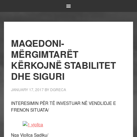
MAQEDONI-
MËRGIMTARËT
KËRKOJNË STABILITET
DHE SIGURI
JANUARY 17, 2017
BY
DGRECA
INTERESIMIN PËR TË INVESTUAR NË VENDLIDJE E
FRENON SITUATA/
Nga Vjollca Sadiku/