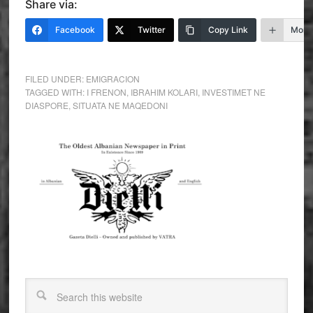
Share via:
Facebook
Twitter
Copy Link
More
FILED UNDER:
EMIGRACION
TAGGED WITH:
I FRENON
,
IBRAHIM KOLARI
,
INVESTIMET NE
DIASPORE
,
SITUATA NE MAQEDONI