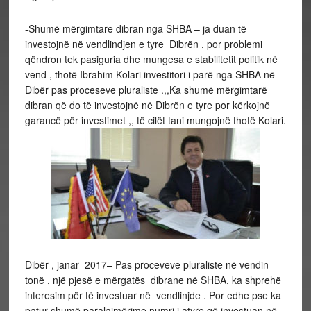
-Shumë mërgimtare dibran nga SHBA – ja duan të
investojnë në vendlindjen e tyre Dibrën , por problemi
qëndron tek pasiguria dhe mungesa e stabilitetit politik në
vend , thotë Ibrahim Kolari investitori i parë nga SHBA në
Dibër pas proceseve pluraliste .,,Ka shumë mërgimtarë
dibran që do të investojnë në Dibrën e tyre por kërkojnë
garancë për investimet ,, të cilët tani mungojnë thotë Kolari.
Dibër , janar 2017– Pas proceveve pluraliste në vendin
tonë , një pjesë e mërgatës dibrane në SHBA, ka shprehë
interesim për të investuar në vendlinjde . Por edhe pse ka
patur shumë paralajmërime numri i atyre që investuan në