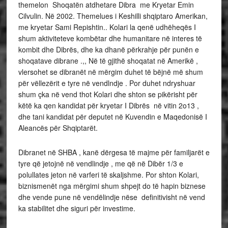
themelon Shoqatën atdhetare Dibra me Kryetar Emin
Cilvulin. Në 2002. Themelues i Keshilli shqiptaro Amerikan,
me kryetar Sami Repishtin.. Kolari la qenë udhëheqës I
shum aktiviteteve kombëtar dhe humanitare në interes të
kombit dhe Dibrës, dhe ka dhanë përkrahje për punën e
shoqatave dibrane .,, Në të gjithë shoqatat në Amerikë ,
vlersohet se dibranët në mërgim duhet të bëjnë më shum
për vëllezërit e tyre në vendlndje . Por duhet ndryshuar
shum çka në vend thot Kolari dhe shton se pikërisht për
këtë ka qen kandidat për kryetar I Dibrës në vitin 2o13 ,
dhe tani kandidat për deputet në Kuvendin e Maqedonisë I
Aleancës për Shqiptarët.
Dibranet në SHBA , kanë dërgesa të majme për familjarët e
tyre që jetojnë në vendlindje , me që në Dibër 1/3 e
polullates jeton në varferi të skaljshme. Por shton Kolari,
biznismenët nga mërgimi shum shpejt do të hapin biznese
dhe vende pune në vendëlindje nëse definitivisht në vend
ka stabilitet dhe siguri për investime.