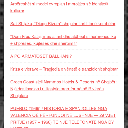
Arbëreshët si model evropian i mbrojtjes së identitetit
kulturor
Sali Shijaku, “Diego Rivera” shqiptar i artit tonë kombëtar
“Dom Fred Kalaj, mes altarit dhe atdheut si hermeneutikë
e shpresës, kujtesës dhe shërbimit”
A PO ARMATOSET BALLKANI?
Kriza e vlerave – Tragjedia e vërtetë e tranzicionit shqiptar
Green Coast sjell Nammos Hotels & Resorts në Shqipëri:
Një destinacion i ri lifestyle merr formë në Rivierën
Shqiptare
PUEBLO (1966) / HISTORIA E SPANJOLLES NGA
VALENCIA QË PËRFUNDOI NË LUSHNJE — 29 VJET
PRITJE (1937 – 1966) TË NJË TELEFONATE NGA DY