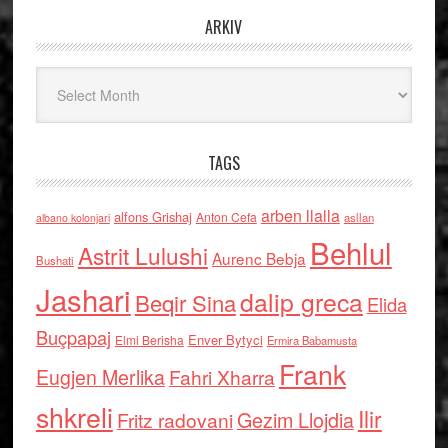
ARKIV
Arkiv
TAGS
arben llalla
alfons Grishaj
Anton Cefa
asllan
albano kolonjari
Behlul
Astrit Lulushi
Aurenc Bebja
Bushati
Jashari
dalip greca
Beqir Sina
Elida
Buçpapaj
Enver Bytyci
Elmi Berisha
Ermira Babamusta
Frank
Eugjen Merlika
Fahri Xharra
shkreli
Ilir
Gezim Llojdia
Fritz radovani