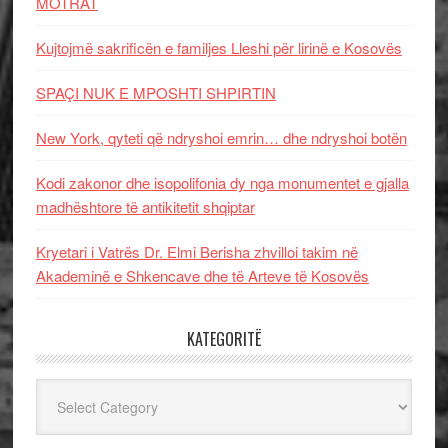
MOTRAT
Kujtojmë sakrificën e familjes Lleshi për lirinë e Kosovës
SPAÇI NUK E MPOSHTI SHPIRTIN
New York, qyteti që ndryshoi emrin… dhe ndryshoi botën
Kodi zakonor dhe isopolifonia dy nga monumentet e gjalla
madhështore të antikitetit shqiptar
Kryetari i Vatrës Dr. Elmi Berisha zhvilloi takim në
Akademinë e Shkencave dhe të Arteve të Kosovës
KATEGORITË
Kategoritë