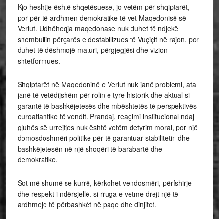
Kjo heshtje është shqetësuese, jo vetëm për shqiptarët,
por për të ardhmen demokratike të vet Maqedonisë së
Veriut. Udhëheqja maqedonase nuk duhet të ndjekë
shembullin përçarës e destabilizues të Vuçiçit në rajon, por
duhet të dëshmojë maturi, përgjegjësi dhe vizion
shtetformues.
Shqiptarët në Maqedoninë e Veriut nuk janë problemi, ata
janë të vetëdijshëm për rolin e tyre historik dhe aktual si
garantë të bashkëjetesës dhe mbështetës të perspektivës
euroatlantike të vendit. Prandaj, reagimi institucional ndaj
gjuhës së urrejtjes nuk është vetëm detyrim moral, por një
domosdoshmëri politike për të garantuar stabilitetin dhe
bashkëjetesën në një shoqëri të barabartë dhe
demokratike.
Sot më shumë se kurrë, kërkohet vendosmëri, përfshirje
dhe respekt i ndërsjellë, si rruga e vetme drejt një të
ardhmeje të përbashkët në paqe dhe dinjitet.