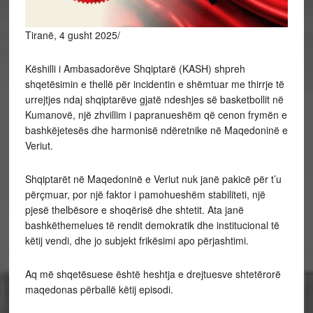
Tiranë, 4 gusht 2025/
Këshilli i Ambasadorëve Shqiptarë (KASH) shpreh
shqetësimin e thellë për incidentin e shëmtuar me thirrje të
urrejtjes ndaj shqiptarëve gjatë ndeshjes së basketbollit në
Kumanovë, një zhvillim i papranueshëm që cenon frymën e
bashkëjetesës dhe harmonisë ndëretnike në Maqedoninë e
Veriut.
Shqiptarët në Maqedoninë e Veriut nuk janë pakicë për t’u
përçmuar, por një faktor i pamohueshëm stabiliteti, një
pjesë thelbësore e shoqërisë dhe shtetit. Ata janë
bashkëthemelues të rendit demokratik dhe institucional të
këtij vendi, dhe jo subjekt frikësimi apo përjashtimi.
Aq më shqetësuese është heshtja e drejtuesve shtetërorë
maqedonas përballë këtij episodi.