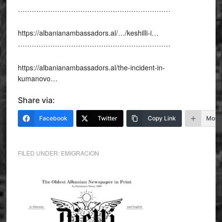
…………………………………………………………
https://albanianambassadors.al/…/keshilli-i…
…………………………………………………………
https://albanianambassadors.al/the-incident-in-
kumanovo…
Share via:
Facebook
Twitter
Copy Link
More
FILED UNDER:
EMIGRACION